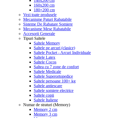
140x200 cm
160x200 cm
180×200 cm
Vezi toate produsele
Mecanisme Paturi Rabatabile
Sisteme De Rabatare Somiere
Mecanisme Mese Rabatabile
Accesorii Generale
Tipuri Saltele
Saltele Memory
Saltele pe arcuri (clasice)
Saltele Pocket - Arcuri Individuale
Saltele Latex
Saltele Cocos
Saltea cu 7 zone de confort
Saltele Medicale
Saltele Superortopedice
Saltele persoane 100+ kg
Saltele antiescare
Saltele somiere electrice
Saltele copii
Saltele Italiene
Numar de straturi (Memory)
Memory 2 cm
Memory 3 cm