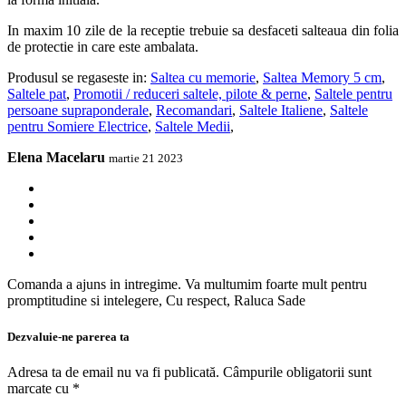
In maxim 10 zile de la receptie trebuie sa desfaceti salteaua din folia
de protectie in care este ambalata.
Produsul se regaseste in:
Saltea cu memorie
,
Saltea Memory 5 cm
,
Saltele pat
,
Promotii / reduceri saltele, pilote & perne
,
Saltele pentru
persoane supraponderale
,
Recomandari
,
Saltele Italiene
,
Saltele
pentru Somiere Electrice
,
Saltele Medii
,
Elena Macelaru
martie 21 2023
Comanda a ajuns in intregime. Va multumim foarte mult pentru
promptitudine si intelegere, Cu respect, Raluca Sade
Dezvaluie-ne parerea ta
Adresa ta de email nu va fi publicată.
Câmpurile obligatorii sunt
marcate cu
*