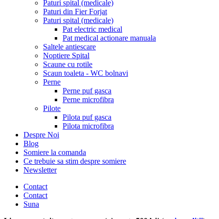
Paturi spital (medicale)
Paturi din Fier Forjat
Paturi spital (medicale)
Pat electric medical
Pat medical actionare manuala
Saltele antiescare
Noptiere Spital
Scaune cu rotile
Scaun toaleta - WC bolnavi
Perne
Perne puf gasca
Perne microfibra
Pilote
Pilota puf gasca
Pilota microfibra
Despre Noi
Blog
Somiere la comanda
Ce trebuie sa stim despre somiere
Newsletter
Contact
Contact
Suna