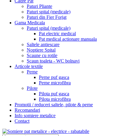
Cadre Pat
Paturi Pliante
Paturi spital (medicale)
Paturi din Fier Forjat
Gama Medicala
Paturi spital (medicale)
Pat electric medical
Pat medical actionare manuala
Saltele antiescare
Noptiere Spital
Scaune cu rotile
Scaun toaleta - WC bolnavi
Articole textile
Perne
Perne puf gasca
Perne microfibra
Pilote
Pilota puf gasca
Pilota microfibra
Promotii / reduceri saltele, pilote & perne
Recomandari
Info somiere metalice
Contact