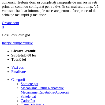
comenzii. Trebuie doar să completați câmpurile de mai jos și veti
primi un cont nou configurat pentru dvs. în cel mai scurt timp. Vă
vom solicita doar informațiile necesare pentru a face procesul de
achiziție mai rapid și mai ușor.
Creare cont
0
Cosul dvs. este gol
Incepe cumparaturile
Livrare
Gratuit!
Subtotal
0.00 lei
Total
0 lei
Vezi cos
Finalizare
Categorii
Somiere pat
Mecanisme Paturi Rabatabile
Mecanisme Rabatabile/Accesorii
Saltele pat
Cadre Pat
Gama Medicala