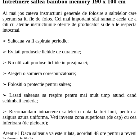
Intretinere saltea bamboo memory 190 x 100 cm
Ai mai jos cateva instructiuni generale de folosire a saltelelor care
speram sa iti fie de folos. Cel mai important sfat ramane acela de a
citi cu atentie instructiunile oferite de producator si de a le respecta
intocmai.
➢ Salteaua va fi aspirata periodic;
➢ Evitati produsele lichide de curatenie;
➢ Nu utilizati produse lichide in preajma ei;
➢ Alegeti o somiera corespunzatoare;
➢ Folositi o protectie pentru saltea;
➢ Lasati salteaua sa respire pentru mai mult timp atunci cand
schimbati lenjeria;
➢ Recomandam intoarcerea saltelei o data la trei luni, pentru a
asigura uzura uniforma. Veti inversa zona superioara (de cap) cu cea
inferioara (de picioare);
Atentie ! Daca salteaua va este rulata, acordati 48 ore pentru a reveni
la forma initiala.