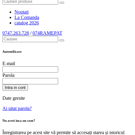
Noutati
La Comanda
catalog
2026
0747.263.728
/
074RAMEPAT
Autentificare
E-mail
Parola
Intra in cont
Date gresite
Ai uitat parola?
Nu aveti inca un cont?
Înregistrarea pe acest site vă permite să accesați starea și istoricul