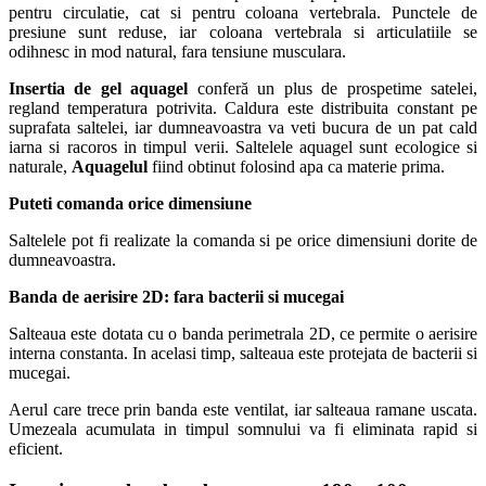
pentru circulatie, cat si pentru coloana vertebrala. Punctele de
presiune sunt reduse, iar coloana vertebrala si articulatiile se
odihnesc in mod natural, fara tensiune musculara.
Insertia de gel aquagel
conferă un plus de prospetime satelei,
regland temperatura potrivita. Caldura este distribuita constant pe
suprafata saltelei, iar dumneavoastra va veti bucura de un pat cald
iarna si racoros in timpul verii. Saltelele aquagel sunt ecologice si
naturale,
Aquagelul
fiind obtinut folosind apa ca materie prima.
Puteti comanda orice dimensiune
Saltelele pot fi realizate la comanda si pe orice dimensiuni dorite de
dumneavoastra.
Banda de aerisire 2D: fara bacterii si mucegai
Salteaua este dotata cu o banda perimetrala 2D, ce permite o aerisire
interna constanta. In acelasi timp, salteaua este protejata de bacterii si
mucegai.
Aerul care trece prin banda este ventilat, iar salteaua ramane uscata.
Umezeala acumulata in timpul somnului va fi eliminata rapid si
eficient.