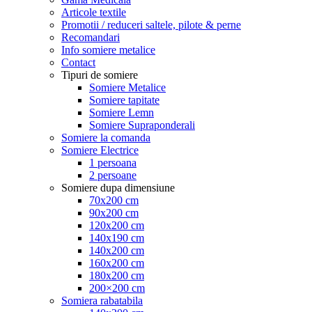
Articole textile
Promotii / reduceri saltele, pilote & perne
Recomandari
Info somiere metalice
Contact
Tipuri de somiere
Somiere Metalice
Somiere tapitate
Somiere Lemn
Somiere Supraponderali
Somiere la comanda
Somiere Electrice
1 persoana
2 persoane
Somiere dupa dimensiune
70x200 cm
90x200 cm
120x200 cm
140x190 cm
140x200 cm
160x200 cm
180x200 cm
200×200 cm
Somiera rabatabila