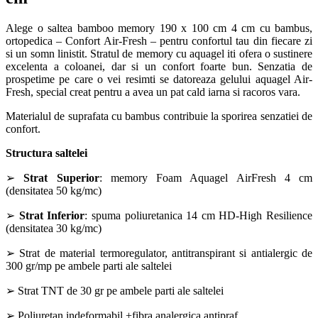
Alege o saltea bamboo memory 190 x 100 cm 4 cm cu bambus,
ortopedica – Confort Air-Fresh – pentru confortul tau din fiecare zi
si un somn linistit. Stratul de memory cu aquagel iti ofera o sustinere
excelenta a coloanei, dar si un confort foarte bun. Senzatia de
prospetime pe care o vei resimti se datoreaza gelului aquagel Air-
Fresh, special creat pentru a avea un pat cald iarna si racoros vara.
Materialul de suprafata cu bambus contribuie la sporirea senzatiei de
confort.
Structura saltelei
➢
Strat Superior
: memory Foam Aquagel AirFresh 4 cm
(densitatea 50 kg/mc)
➢
Strat Inferior
: spuma poliuretanica 14 cm HD-High Resilience
(densitatea 30 kg/mc)
➢ Strat de material termoregulator, antitranspirant si antialergic de
300 gr/mp pe ambele parti ale saltelei
➢ Strat TNT de 30 gr pe ambele parti ale saltelei
➢ Poliuretan indeformabil +fibra analergica antipraf