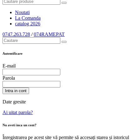
Noutati
La Comanda
catalog
2026
0747.263.728
/
074RAMEPAT
Autentificare
E-mail
Parola
Intra in cont
Date gresite
Ai uitat parola?
Nu aveti inca un cont?
Înregistrarea pe acest site vă permite să accesați starea și istoricul