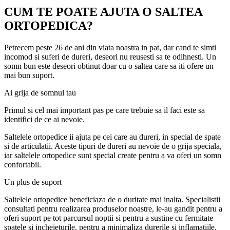
CUM TE POATE AJUTA O SALTEA
ORTOPEDICA?
Petrecem peste 26 de ani din viata noastra in pat, dar cand te simti
incomod si suferi de dureri, deseori nu reusesti sa te odihnesti. Un
somn bun este deseori obtinut doar cu o saltea care sa iti ofere un
mai bun suport.
Ai grija de somnul tau
Primul si cel mai important pas pe care trebuie sa il faci este sa
identifici de ce ai nevoie.
Saltelele ortopedice ii ajuta pe cei care au dureri, in special de spate
si de articulatii. Aceste tipuri de dureri au nevoie de o grija speciala,
iar saltelele ortopedice sunt special create pentru a va oferi un somn
confortabil.
Un plus de suport
Saltelele ortopedice beneficiaza de o duritate mai inalta. Specialistii
consultati pentru realizarea produselor noastre, le-au gandit pentru a
oferi suport pe tot parcursul noptii si pentru a sustine cu fermitate
spatele si incheieturile, pentru a minimaliza durerile si inflamatiile.