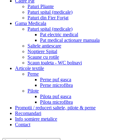
Cadre Pat
Paturi Pliante
Paturi spital (medicale)
Paturi din Fier Forjat
Gama Medicala
Paturi spital (medicale)
Pat electric medical
Pat medical actionare manuala
Saltele antiescare
Noptiere Spital
Scaune cu rotile
Scaun toaleta - WC bolnavi
Articole textile
Perne
Perne puf gasca
Perne microfibra
Pilote
Pilota puf gasca
Pilota microfibra
Promotii / reduceri saltele, pilote & perne
Recomandari
Info somiere metalice
Contact