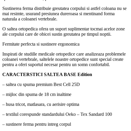
Sustinerea ferma distribuie greutatea corpului si astfel coloana nu se
mai resimte, usurand presiunea dureroasa si mentinand forma
naturala a coloanei vertebrale.
O saltea ortopedica ofera un suport suplimentar tocmai acelor zone
ale corpului care de obicei sustin greutatea pe timpul noptii.
Fermitate perfecta si sustinere ergonomica
Inspirati de studille medicale ortopedice care analizeaza problemele
coloanei vertebrale, saltelele noastre ortopedice sunt special create
pentru a oferi suportul necesar pentru un somn confortabil.
CARACTERSTICI SALTEA BASE Edition
– saltea cu spuma premium Best Cell 25D
– mijloc din spuma de 18 cm inaltime
– husa tricot, matlasara, cu aerisire optima
– textilul corespunde standardului Oeko – Tex Sandard 100
– sustinere ferma pentru intreg corpul