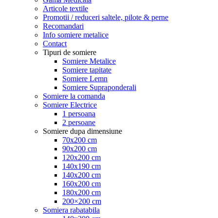
Articole textile
Promotii / reduceri saltele, pilote & perne
Recomandari
Info somiere metalice
Contact
Tipuri de somiere
Somiere Metalice
Somiere tapitate
Somiere Lemn
Somiere Supraponderali
Somiere la comanda
Somiere Electrice
1 persoana
2 persoane
Somiere dupa dimensiune
70x200 cm
90x200 cm
120x200 cm
140x190 cm
140x200 cm
160x200 cm
180x200 cm
200×200 cm
Somiera rabatabila