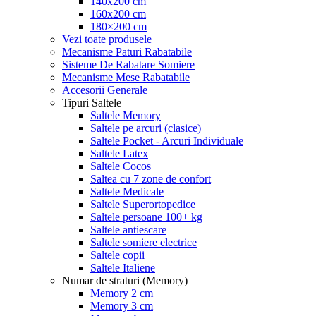
140x200 cm
160x200 cm
180×200 cm
Vezi toate produsele
Mecanisme Paturi Rabatabile
Sisteme De Rabatare Somiere
Mecanisme Mese Rabatabile
Accesorii Generale
Tipuri Saltele
Saltele Memory
Saltele pe arcuri (clasice)
Saltele Pocket - Arcuri Individuale
Saltele Latex
Saltele Cocos
Saltea cu 7 zone de confort
Saltele Medicale
Saltele Superortopedice
Saltele persoane 100+ kg
Saltele antiescare
Saltele somiere electrice
Saltele copii
Saltele Italiene
Numar de straturi (Memory)
Memory 2 cm
Memory 3 cm