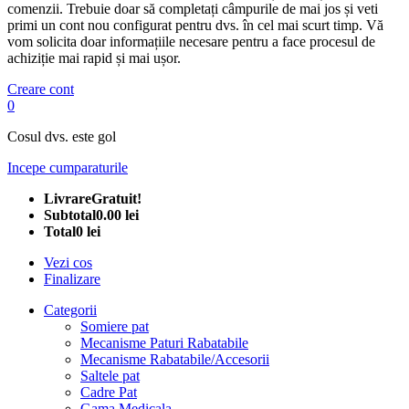
comenzii. Trebuie doar să completați câmpurile de mai jos și veti
primi un cont nou configurat pentru dvs. în cel mai scurt timp. Vă
vom solicita doar informațiile necesare pentru a face procesul de
achiziție mai rapid și mai ușor.
Creare cont
0
Cosul dvs. este gol
Incepe cumparaturile
Livrare
Gratuit!
Subtotal
0.00 lei
Total
0 lei
Vezi cos
Finalizare
Categorii
Somiere pat
Mecanisme Paturi Rabatabile
Mecanisme Rabatabile/Accesorii
Saltele pat
Cadre Pat
Gama Medicala