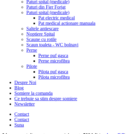
Paturi spital (medicale)
Paturi din Fier Forjat
Paturi spital (medicale)
Pat electric medical
Pat medical actionare manuala
Saltele antiescare
Noptiere Spital
Scaune cu rotile
Scaun toaleta - WC bolnavi
Perne
Perne puf gasca
Perne microfibra
Pilote
Pilota puf gasca
Pilota microfibra
Despre Noi
Blog
Somiere la comanda
Ce trebuie sa stim despre somiere
Newsletter
Contact
Contact
Suna