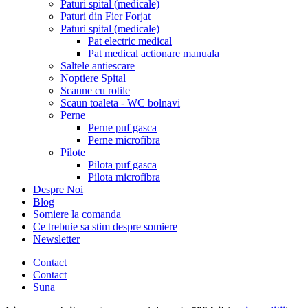
Paturi spital (medicale)
Paturi din Fier Forjat
Paturi spital (medicale)
Pat electric medical
Pat medical actionare manuala
Saltele antiescare
Noptiere Spital
Scaune cu rotile
Scaun toaleta - WC bolnavi
Perne
Perne puf gasca
Perne microfibra
Pilote
Pilota puf gasca
Pilota microfibra
Despre Noi
Blog
Somiere la comanda
Ce trebuie sa stim despre somiere
Newsletter
Contact
Contact
Suna