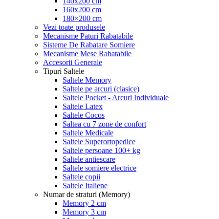
140x200 cm
160x200 cm
180×200 cm
Vezi toate produsele
Mecanisme Paturi Rabatabile
Sisteme De Rabatare Somiere
Mecanisme Mese Rabatabile
Accesorii Generale
Tipuri Saltele
Saltele Memory
Saltele pe arcuri (clasice)
Saltele Pocket - Arcuri Individuale
Saltele Latex
Saltele Cocos
Saltea cu 7 zone de confort
Saltele Medicale
Saltele Superortopedice
Saltele persoane 100+ kg
Saltele antiescare
Saltele somiere electrice
Saltele copii
Saltele Italiene
Numar de straturi (Memory)
Memory 2 cm
Memory 3 cm