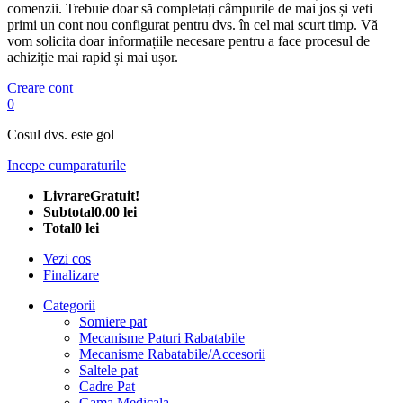
comenzii. Trebuie doar să completați câmpurile de mai jos și veti
primi un cont nou configurat pentru dvs. în cel mai scurt timp. Vă
vom solicita doar informațiile necesare pentru a face procesul de
achiziție mai rapid și mai ușor.
Creare cont
0
Cosul dvs. este gol
Incepe cumparaturile
Livrare
Gratuit!
Subtotal
0.00 lei
Total
0 lei
Vezi cos
Finalizare
Categorii
Somiere pat
Mecanisme Paturi Rabatabile
Mecanisme Rabatabile/Accesorii
Saltele pat
Cadre Pat
Gama Medicala