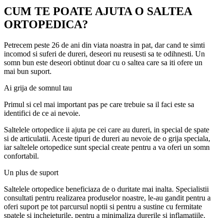
CUM TE POATE AJUTA O SALTEA
ORTOPEDICA?
Petrecem peste 26 de ani din viata noastra in pat, dar cand te simti
incomod si suferi de dureri, deseori nu reusesti sa te odihnesti. Un
somn bun este deseori obtinut doar cu o saltea care sa iti ofere un
mai bun suport.
Ai grija de somnul tau
Primul si cel mai important pas pe care trebuie sa il faci este sa
identifici de ce ai nevoie.
Saltelele ortopedice ii ajuta pe cei care au dureri, in special de spate
si de articulatii. Aceste tipuri de dureri au nevoie de o grija speciala,
iar saltelele ortopedice sunt special create pentru a va oferi un somn
confortabil.
Un plus de suport
Saltelele ortopedice beneficiaza de o duritate mai inalta. Specialistii
consultati pentru realizarea produselor noastre, le-au gandit pentru a
oferi suport pe tot parcursul noptii si pentru a sustine cu fermitate
spatele si incheieturile, pentru a minimaliza durerile si inflamatiile.