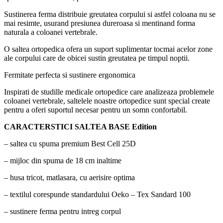
Sustinerea ferma distribuie greutatea corpului si astfel coloana nu se
mai resimte, usurand presiunea dureroasa si mentinand forma
naturala a coloanei vertebrale.
O saltea ortopedica ofera un suport suplimentar tocmai acelor zone
ale corpului care de obicei sustin greutatea pe timpul noptii.
Fermitate perfecta si sustinere ergonomica
Inspirati de studille medicale ortopedice care analizeaza problemele
coloanei vertebrale, saltelele noastre ortopedice sunt special create
pentru a oferi suportul necesar pentru un somn confortabil.
CARACTERSTICI SALTEA BASE Edition
– saltea cu spuma premium Best Cell 25D
– mijloc din spuma de 18 cm inaltime
– husa tricot, matlasara, cu aerisire optima
– textilul corespunde standardului Oeko – Tex Sandard 100
– sustinere ferma pentru intreg corpul