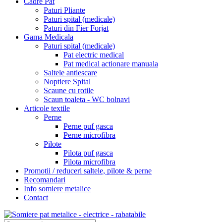
Cadre Pat
Paturi Pliante
Paturi spital (medicale)
Paturi din Fier Forjat
Gama Medicala
Paturi spital (medicale)
Pat electric medical
Pat medical actionare manuala
Saltele antiescare
Noptiere Spital
Scaune cu rotile
Scaun toaleta - WC bolnavi
Articole textile
Perne
Perne puf gasca
Perne microfibra
Pilote
Pilota puf gasca
Pilota microfibra
Promotii / reduceri saltele, pilote & perne
Recomandari
Info somiere metalice
Contact