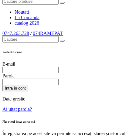
Noutati
La Comanda
catalog
2026
0747.263.728
/
074RAMEPAT
Autentificare
E-mail
Parola
Intra in cont
Date gresite
Ai uitat parola?
Nu aveti inca un cont?
Înregistrarea pe acest site vă permite să accesați starea și istoricul