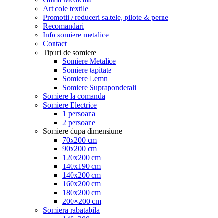
Articole textile
Promotii / reduceri saltele, pilote & perne
Recomandari
Info somiere metalice
Contact
Tipuri de somiere
Somiere Metalice
Somiere tapitate
Somiere Lemn
Somiere Supraponderali
Somiere la comanda
Somiere Electrice
1 persoana
2 persoane
Somiere dupa dimensiune
70x200 cm
90x200 cm
120x200 cm
140x190 cm
140x200 cm
160x200 cm
180x200 cm
200×200 cm
Somiera rabatabila