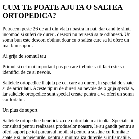
CUM TE POATE AJUTA O SALTEA
ORTOPEDICA?
Petrecem peste 26 de ani din viata noastra in pat, dar cand te simti
incomod si suferi de dureri, deseori nu reusesti sa te odihnesti. Un
somn bun este deseori obtinut doar cu o saltea care sa iti ofere un
mai bun suport.
Ai grija de somnul tau
Primul si cel mai important pas pe care trebuie sa il faci este sa
identifici de ce ai nevoie.
Saltelele ortopedice ii ajuta pe cei care au dureri, in special de spate
si de articulatii. Aceste tipuri de dureri au nevoie de o grija speciala,
iar saltelele ortopedice sunt special create pentru a va oferi un somn
confortabil.
Un plus de suport
Saltelele ortopedice beneficiaza de o duritate mai inalta. Specialistii
consultati pentru realizarea produselor noastre, le-au gandit pentru a
oferi suport pe tot parcursul noptii si pentru a sustine cu fermitate
spatele si incheieturile, pentru a minimaliza durerile si inflamatiile.