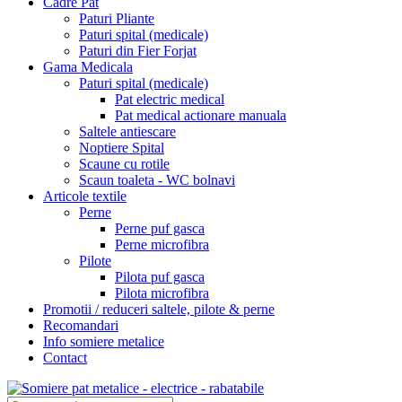
Cadre Pat
Paturi Pliante
Paturi spital (medicale)
Paturi din Fier Forjat
Gama Medicala
Paturi spital (medicale)
Pat electric medical
Pat medical actionare manuala
Saltele antiescare
Noptiere Spital
Scaune cu rotile
Scaun toaleta - WC bolnavi
Articole textile
Perne
Perne puf gasca
Perne microfibra
Pilote
Pilota puf gasca
Pilota microfibra
Promotii / reduceri saltele, pilote & perne
Recomandari
Info somiere metalice
Contact