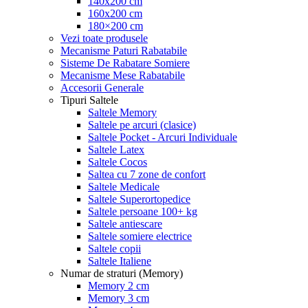
140x200 cm
160x200 cm
180×200 cm
Vezi toate produsele
Mecanisme Paturi Rabatabile
Sisteme De Rabatare Somiere
Mecanisme Mese Rabatabile
Accesorii Generale
Tipuri Saltele
Saltele Memory
Saltele pe arcuri (clasice)
Saltele Pocket - Arcuri Individuale
Saltele Latex
Saltele Cocos
Saltea cu 7 zone de confort
Saltele Medicale
Saltele Superortopedice
Saltele persoane 100+ kg
Saltele antiescare
Saltele somiere electrice
Saltele copii
Saltele Italiene
Numar de straturi (Memory)
Memory 2 cm
Memory 3 cm