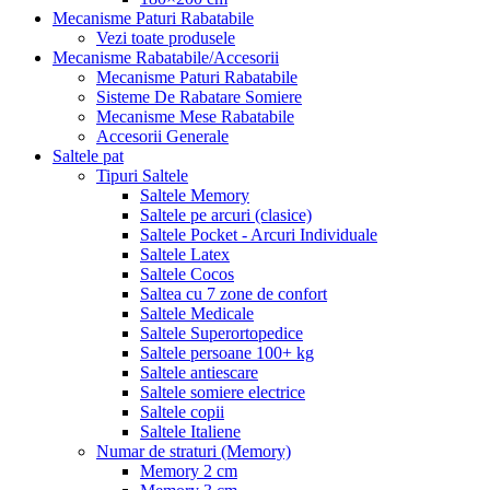
Mecanisme Paturi Rabatabile
Vezi toate produsele
Mecanisme Rabatabile/Accesorii
Mecanisme Paturi Rabatabile
Sisteme De Rabatare Somiere
Mecanisme Mese Rabatabile
Accesorii Generale
Saltele pat
Tipuri Saltele
Saltele Memory
Saltele pe arcuri (clasice)
Saltele Pocket - Arcuri Individuale
Saltele Latex
Saltele Cocos
Saltea cu 7 zone de confort
Saltele Medicale
Saltele Superortopedice
Saltele persoane 100+ kg
Saltele antiescare
Saltele somiere electrice
Saltele copii
Saltele Italiene
Numar de straturi (Memory)
Memory 2 cm