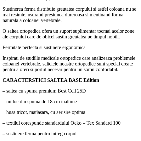
Sustinerea ferma distribuie greutatea corpului si astfel coloana nu se
mai resimte, usurand presiunea dureroasa si mentinand forma
naturala a coloanei vertebrale.
O saltea ortopedica ofera un suport suplimentar tocmai acelor zone
ale corpului care de obicei sustin greutatea pe timpul noptii.
Fermitate perfecta si sustinere ergonomica
Inspirati de studille medicale ortopedice care analizeaza problemele
coloanei vertebrale, saltelele noastre ortopedice sunt special create
pentru a oferi suportul necesar pentru un somn confortabil.
CARACTERSTICI SALTEA BASE Edition
– saltea cu spuma premium Best Cell 25D
– mijloc din spuma de 18 cm inaltime
– husa tricot, matlasara, cu aerisire optima
– textilul corespunde standardului Oeko – Tex Sandard 100
– sustinere ferma pentru intreg corpul