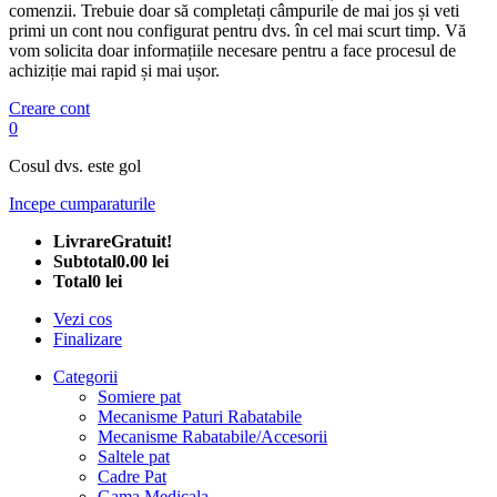
comenzii. Trebuie doar să completați câmpurile de mai jos și veti
primi un cont nou configurat pentru dvs. în cel mai scurt timp. Vă
vom solicita doar informațiile necesare pentru a face procesul de
achiziție mai rapid și mai ușor.
Creare cont
0
Cosul dvs. este gol
Incepe cumparaturile
Livrare
Gratuit!
Subtotal
0.00 lei
Total
0 lei
Vezi cos
Finalizare
Categorii
Somiere pat
Mecanisme Paturi Rabatabile
Mecanisme Rabatabile/Accesorii
Saltele pat
Cadre Pat
Gama Medicala