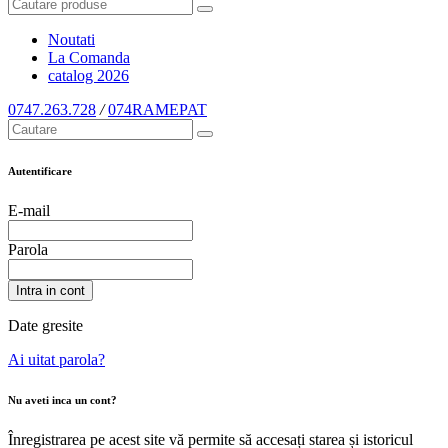
Noutati
La Comanda
catalog
2026
0747.263.728
/
074RAMEPAT
Autentificare
E-mail
Parola
Intra in cont
Date gresite
Ai uitat parola?
Nu aveti inca un cont?
Înregistrarea pe acest site vă permite să accesați starea și istoricul