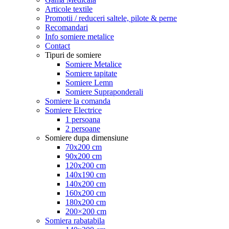
Articole textile
Promotii / reduceri saltele, pilote & perne
Recomandari
Info somiere metalice
Contact
Tipuri de somiere
Somiere Metalice
Somiere tapitate
Somiere Lemn
Somiere Supraponderali
Somiere la comanda
Somiere Electrice
1 persoana
2 persoane
Somiere dupa dimensiune
70x200 cm
90x200 cm
120x200 cm
140x190 cm
140x200 cm
160x200 cm
180x200 cm
200×200 cm
Somiera rabatabila