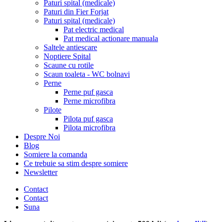
Paturi spital (medicale)
Paturi din Fier Forjat
Paturi spital (medicale)
Pat electric medical
Pat medical actionare manuala
Saltele antiescare
Noptiere Spital
Scaune cu rotile
Scaun toaleta - WC bolnavi
Perne
Perne puf gasca
Perne microfibra
Pilote
Pilota puf gasca
Pilota microfibra
Despre Noi
Blog
Somiere la comanda
Ce trebuie sa stim despre somiere
Newsletter
Contact
Contact
Suna