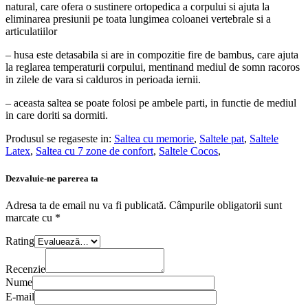
natural, care ofera o sustinere ortopedica a corpului si ajuta la
eliminarea presiunii pe toata lungimea coloanei vertebrale si a
articulatiilor
– husa este detasabila si are in compozitie fire de bambus, care ajuta
la reglarea temperaturii corpului, mentinand mediul de somn racoros
in zilele de vara si calduros in perioada iernii.
– aceasta saltea se poate folosi pe ambele parti, in functie de mediul
in care doriti sa dormiti.
Produsul se regaseste in:
Saltea cu memorie
,
Saltele pat
,
Saltele
Latex
,
Saltea cu 7 zone de confort
,
Saltele Cocos
,
Dezvaluie-ne parerea ta
Adresa ta de email nu va fi publicată.
Câmpurile obligatorii sunt
marcate cu
*
Rating
Recenzie
Nume
E-mail