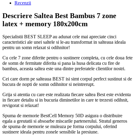
Recenzii
Descriere Saltea Best Bambus 7 zone
latex + memory 180x200cm
Specialistii BEST SLEEP au adunat cele mai apreciate cinci
caracteristici ale unei saltele si le-au transformat in salteaua ideala
pentru un somn relaxat si odihnitor!
Cu cele 7 zone diferite pentru o sustinere completa, cu cele doua fete
de somn de fermitate diferita si pana la husa delicata cu fire de
bambus, aceasta saltea este una dintre preferatele clientilor nostri.
Cei care dorm pe salteaua BEST isi simt corpul perfect sustinut si de
bucura de nopti de somn odihnitor si neintrerupt.
Grija si atentia cu care este realizata fiecare saltea Best este evidenta
in fiecare detaliu si in bucuria diminetilor in care te trezesti odihnit,
revigorat si relaxat!
Spuma de memorie BestCell Memory 50D asigura o distribuire
egala a greutatii si absoarbe miscarile partenerului. Stratul generos
de spuma de memorie se muleaza pe forma corpului, oferind
sustinere ideala pentru zonele sensibile la presiune.