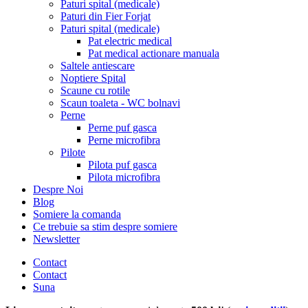
Paturi spital (medicale)
Paturi din Fier Forjat
Paturi spital (medicale)
Pat electric medical
Pat medical actionare manuala
Saltele antiescare
Noptiere Spital
Scaune cu rotile
Scaun toaleta - WC bolnavi
Perne
Perne puf gasca
Perne microfibra
Pilote
Pilota puf gasca
Pilota microfibra
Despre Noi
Blog
Somiere la comanda
Ce trebuie sa stim despre somiere
Newsletter
Contact
Contact
Suna