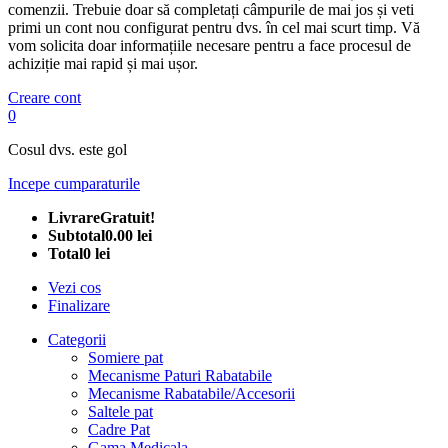
comenzii. Trebuie doar să completați câmpurile de mai jos și veti
primi un cont nou configurat pentru dvs. în cel mai scurt timp. Vă
vom solicita doar informațiile necesare pentru a face procesul de
achiziție mai rapid și mai ușor.
Creare cont
0
Cosul dvs. este gol
Incepe cumparaturile
Livrare
Gratuit!
Subtotal
0.00 lei
Total
0 lei
Vezi cos
Finalizare
Categorii
Somiere pat
Mecanisme Paturi Rabatabile
Mecanisme Rabatabile/Accesorii
Saltele pat
Cadre Pat
Gama Medicala