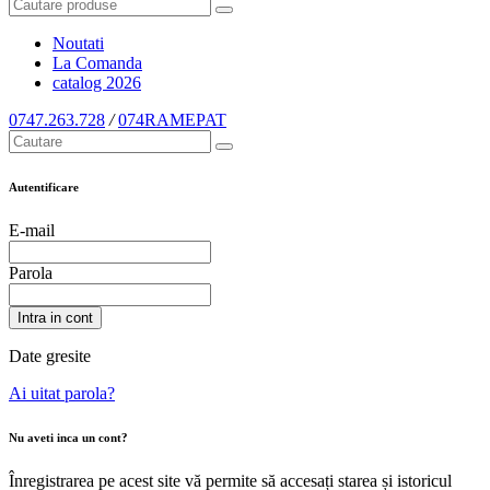
Noutati
La Comanda
catalog
2026
0747.263.728
/
074RAMEPAT
Autentificare
E-mail
Parola
Intra in cont
Date gresite
Ai uitat parola?
Nu aveti inca un cont?
Înregistrarea pe acest site vă permite să accesați starea și istoricul