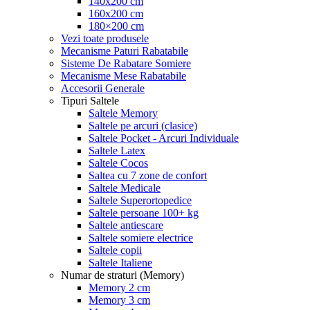
140x200 cm
160x200 cm
180×200 cm
Vezi toate produsele
Mecanisme Paturi Rabatabile
Sisteme De Rabatare Somiere
Mecanisme Mese Rabatabile
Accesorii Generale
Tipuri Saltele
Saltele Memory
Saltele pe arcuri (clasice)
Saltele Pocket - Arcuri Individuale
Saltele Latex
Saltele Cocos
Saltea cu 7 zone de confort
Saltele Medicale
Saltele Superortopedice
Saltele persoane 100+ kg
Saltele antiescare
Saltele somiere electrice
Saltele copii
Saltele Italiene
Numar de straturi (Memory)
Memory 2 cm
Memory 3 cm