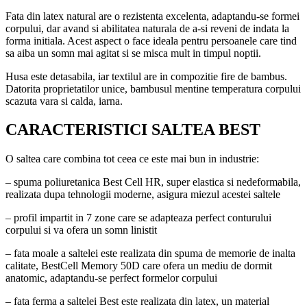
Fata din latex natural are o rezistenta excelenta, adaptandu-se formei
corpului, dar avand si abilitatea naturala de a-si reveni de indata la
forma initiala. Acest aspect o face ideala pentru persoanele care tind
sa aiba un somn mai agitat si se misca mult in timpul noptii.
Husa este detasabila, iar textilul are in compozitie fire de bambus.
Datorita proprietatilor unice, bambusul mentine temperatura corpului
scazuta vara si calda, iarna.
CARACTERISTICI SALTEA BEST
O saltea care combina tot ceea ce este mai bun in industrie:
– spuma poliuretanica Best Cell HR, super elastica si nedeformabila,
realizata dupa tehnologii moderne, asigura miezul acestei saltele
– profil impartit in 7 zone care se adapteaza perfect conturului
corpului si va ofera un somn linistit
– fata moale a saltelei este realizata din spuma de memorie de inalta
calitate, BestCell Memory 50D care ofera un mediu de dormit
anatomic, adaptandu-se perfect formelor corpului
– fata ferma a saltelei Best este realizata din latex, un material