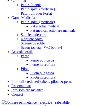
Cadre Pat
Paturi Pliante
Paturi spital (medicale)
Paturi din Fier Forjat
Gama Medicala
Paturi spital (medicale)
Pat electric medical
Pat medical actionare manuala
Saltele antiescare
Noptiere Spital
Scaune cu rotile
Scaun toaleta - WC bolnavi
Articole textile
Perne
Perne puf gasca
Perne microfibra
Pilote
Pilota puf gasca
Pilota microfibra
Promotii / reduceri saltele, pilote & perne
Recomandari
Info somiere metalice
Contact