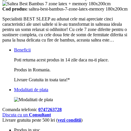
Cod produs:
saltea-best-bambus-7-zone-latex-memory 180x200cm
Specialistii BEST SLEEP au adunat cele mai apreciate cinci
caracteristici ale unei saltele si le-au transformat in salteaua ideala
pentru un somn relaxat si odihnitor! Cu cele 7 zone diferite pentru o
sustinere completa, cu cele doua fete de somn de fermitate diferita si
pana la husa delicata cu fire de bambus, aceasta saltea este…
Beneficii
Poti returna acest produs in 14 zile daca nu-ti place.
Produs in Romania.
Livrare Gratuita in toata tara!*
Modalitati de plata
Comanda telefonic
0747263728
Discuta cu un
Consultant
Livrare gratuita peste 500 lei (
vezi conditii
)
Produs in stoc