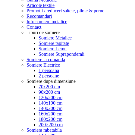
Articole textile
Promotii / reduceri saltele, pilote & perne
Recomandari
Info somiere metalice
Contact
Tipuri de somiere
Somiere Metalice
Somiere tapitate
Somiere Lemn
Somiere Supraponderali
Somiere la comanda
Somiere Electrice
1 persoana
2 persoane
Somiere dupa dimensiune
70x200 cm
90x200 cm
120x200 cm
140x190 cm
140x200 cm
160x200 cm
180x200 cm
200×200 cm
Somiera rabatabila