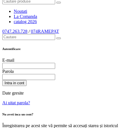
Noutati
La Comanda
catalog
2026
0747.263.728
/
074RAMEPAT
Autentificare
E-mail
Parola
Intra in cont
Date gresite
Ai uitat parola?
Nu aveti inca un cont?
Înregistrarea pe acest site vă permite să accesați starea și istoricul