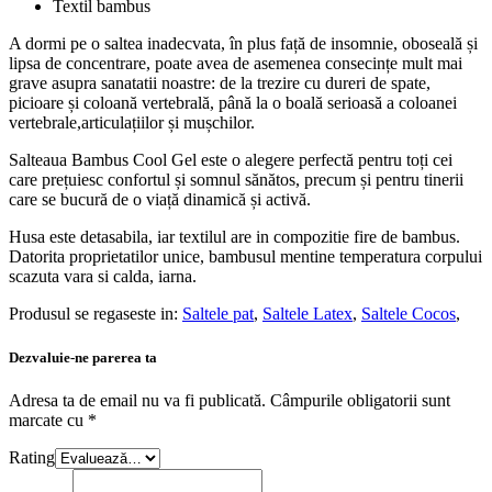
Textil bambus
A dormi pe o saltea inadecvata, în plus față de insomnie, oboseală și
lipsa de concentrare, poate avea de asemenea consecințe mult mai
grave asupra sanatatii noastre: de la trezire cu dureri de spate,
picioare și coloană vertebrală, până la o boală serioasă a coloanei
vertebrale,articulațiilor și mușchilor.
Salteaua Bambus Cool Gel este o alegere perfectă pentru toți cei
care prețuiesc confortul și somnul sănătos, precum și pentru tinerii
care se bucură de o viață dinamică și activă.
Husa este detasabila, iar textilul are in compozitie fire de bambus.
Datorita proprietatilor unice, bambusul mentine temperatura corpului
scazuta vara si calda, iarna.
Produsul se regaseste in:
Saltele pat
,
Saltele Latex
,
Saltele Cocos
,
Dezvaluie-ne parerea ta
Adresa ta de email nu va fi publicată.
Câmpurile obligatorii sunt
marcate cu
*
Rating