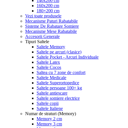
140x200 cm
160x200 cm
180×200 cm
Vezi toate produsele
Mecanisme Paturi Rabatabile
Sisteme De Rabatare Somiere
Mecanisme Mese Rabatabile
Accesorii Generale
Tipuri Saltele
Saltele Memory
Saltele pe arcuri (clasice)
Saltele Pocket - Arcuri Individuale
Saltele Latex
Saltele Cocos
Saltea cu 7 zone de confort
Saltele Medicale
Saltele Superortopedice
Saltele persoane 100+ kg
Saltele antiescare
Saltele somiere electrice
Saltele copii
Saltele Italiene
Numar de straturi (Memory)
Memory 2 cm
Memory 3 cm