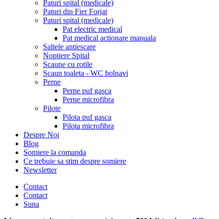
Paturi spital (medicale)
Paturi din Fier Forjat
Paturi spital (medicale)
Pat electric medical
Pat medical actionare manuala
Saltele antiescare
Noptiere Spital
Scaune cu rotile
Scaun toaleta - WC bolnavi
Perne
Perne puf gasca
Perne microfibra
Pilote
Pilota puf gasca
Pilota microfibra
Despre Noi
Blog
Somiere la comanda
Ce trebuie sa stim despre somiere
Newsletter
Contact
Contact
Suna