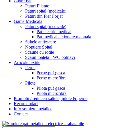
Cadre Pat
Paturi Pliante
Paturi spital (medicale)
Paturi din Fier Forjat
Gama Medicala
Paturi spital (medicale)
Pat electric medical
Pat medical actionare manuala
Saltele antiescare
Noptiere Spital
Scaune cu rotile
Scaun toaleta - WC bolnavi
Articole textile
Perne
Perne puf gasca
Perne microfibra
Pilote
Pilota puf gasca
Pilota microfibra
Promotii / reduceri saltele, pilote & perne
Recomandari
Info somiere metalice
Contact