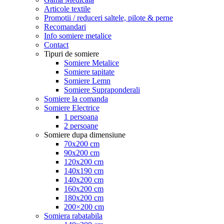
Articole textile
Promotii / reduceri saltele, pilote & perne
Recomandari
Info somiere metalice
Contact
Tipuri de somiere
Somiere Metalice
Somiere tapitate
Somiere Lemn
Somiere Supraponderali
Somiere la comanda
Somiere Electrice
1 persoana
2 persoane
Somiere dupa dimensiune
70x200 cm
90x200 cm
120x200 cm
140x190 cm
140x200 cm
160x200 cm
180x200 cm
200×200 cm
Somiera rabatabila