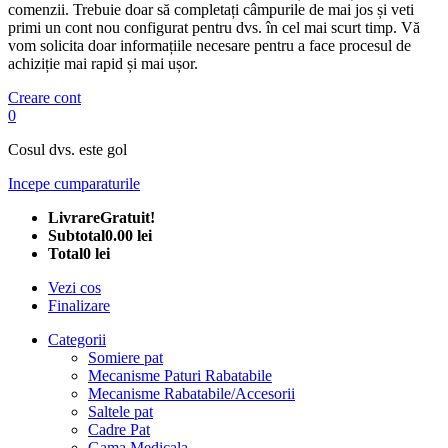
comenzii. Trebuie doar să completați câmpurile de mai jos și veti
primi un cont nou configurat pentru dvs. în cel mai scurt timp. Vă
vom solicita doar informațiile necesare pentru a face procesul de
achiziție mai rapid și mai ușor.
Creare cont
0
Cosul dvs. este gol
Incepe cumparaturile
Livrare
Gratuit!
Subtotal
0.00 lei
Total
0 lei
Vezi cos
Finalizare
Categorii
Somiere pat
Mecanisme Paturi Rabatabile
Mecanisme Rabatabile/Accesorii
Saltele pat
Cadre Pat
Gama Medicala