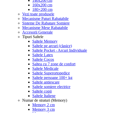
140x200 cm
160x200 cm
180×200 cm
Vezi toate produsele
Mecanisme Paturi Rabatabile
Sisteme De Rabatare Somiere
Mecanisme Mese Rabatabile
Accesorii Generale
Tipuri Saltele
Saltele Memory
Saltele pe arcuri (clasice)
Saltele Pocket - Arcuri Individuale
Saltele Latex
Saltele Cocos
Saltea cu 7 zone de confort
Saltele Medicale
Saltele Superortopedice
Saltele persoane 100+ kg
Saltele antiescare
Saltele somiere electrice
Saltele copii
Saltele Italiene
Numar de straturi (Memory)
Memory 2 cm
Memory 3 cm