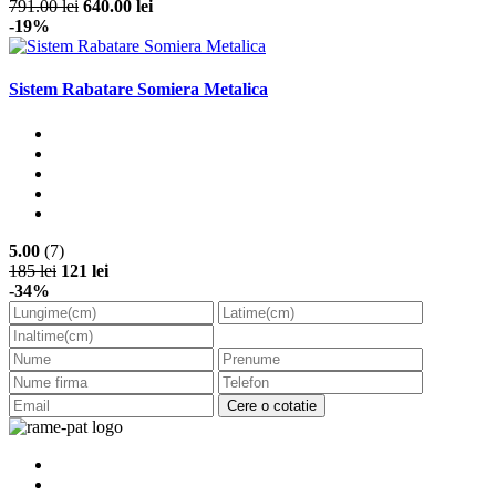
791.00 lei
640.00 lei
-19%
Sistem Rabatare Somiera Metalica
5.00
(7)
185 lei
121 lei
-34%
Cere o cotatie