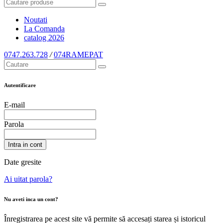
Noutati
La Comanda
catalog
2026
0747.263.728
/
074RAMEPAT
Autentificare
E-mail
Parola
Intra in cont
Date gresite
Ai uitat parola?
Nu aveti inca un cont?
Înregistrarea pe acest site vă permite să accesați starea și istoricul