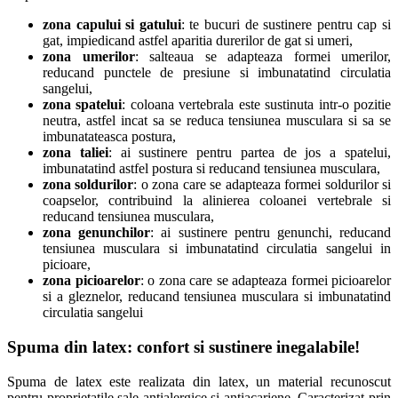
zona capului si gatului
: te bucuri de sustinere pentru cap si
gat, impiedicand astfel aparitia durerilor de gat si umeri,
zona umerilor
: salteaua se adapteaza formei umerilor,
reducand punctele de presiune si imbunatatind circulatia
sangelui,
zona spatelui
: coloana vertebrala este sustinuta intr-o pozitie
neutra, astfel incat sa se reduca tensiunea musculara si sa se
imbunatateasca postura,
zona taliei
: ai sustinere pentru partea de jos a spatelui,
imbunatatind astfel postura si reducand tensiunea musculara,
zona soldurilor
: o zona care se adapteaza formei soldurilor si
coapselor, contribuind la alinierea coloanei vertebrale si
reducand tensiunea musculara,
zona genunchilor
: ai sustinere pentru genunchi, reducand
tensiunea musculara si imbunatatind circulatia sangelui in
picioare,
zona picioarelor
: o zona care se adapteaza formei picioarelor
si a gleznelor, reducand tensiunea musculara si imbunatatind
circulatia sangelui
Spuma din latex: confort si sustinere inegalabile!
Spuma de latex este realizata din latex, un material recunoscut
pentru proprietatile sale antialergice si antiacariene. Caracterizat prin