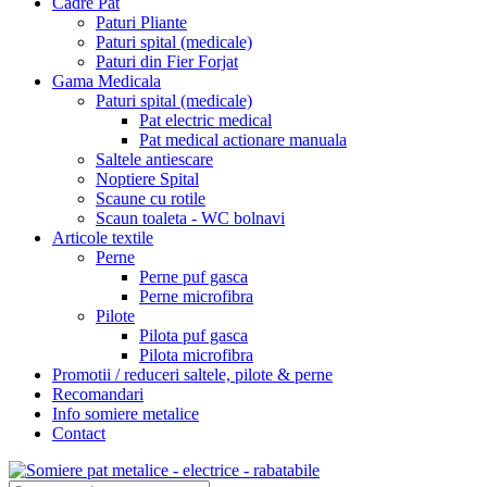
Cadre Pat
Paturi Pliante
Paturi spital (medicale)
Paturi din Fier Forjat
Gama Medicala
Paturi spital (medicale)
Pat electric medical
Pat medical actionare manuala
Saltele antiescare
Noptiere Spital
Scaune cu rotile
Scaun toaleta - WC bolnavi
Articole textile
Perne
Perne puf gasca
Perne microfibra
Pilote
Pilota puf gasca
Pilota microfibra
Promotii / reduceri saltele, pilote & perne
Recomandari
Info somiere metalice
Contact