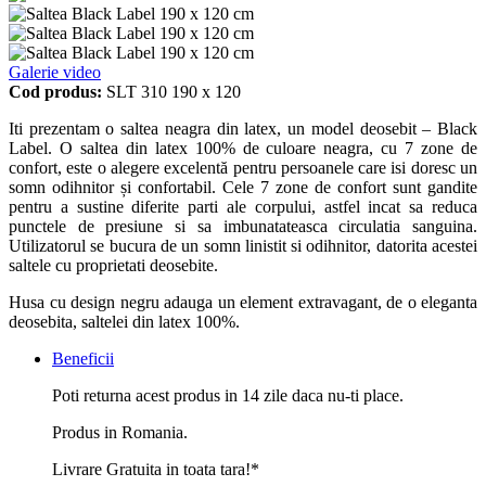
Galerie video
Cod produs:
SLT 310 190 x 120
Iti prezentam o saltea neagra din latex, un model deosebit – Black
Label. O saltea din latex 100% de culoare neagra, cu 7 zone de
confort, este o alegere excelentă pentru persoanele care isi doresc un
somn odihnitor și confortabil. Cele 7 zone de confort sunt gandite
pentru a sustine diferite parti ale corpului, astfel incat sa reduca
punctele de presiune si sa imbunatateasca circulatia sanguina.
Utilizatorul se bucura de un somn linistit si odihnitor, datorita acestei
saltele cu proprietati deosebite.
Husa cu design negru adauga un element extravagant, de o eleganta
deosebita, saltelei din latex 100%.
Beneficii
Poti returna acest produs in 14 zile daca nu-ti place.
Produs in Romania.
Livrare Gratuita in toata tara!*