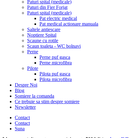
Paturi spital (medicale)
Paturi din Fier Forjat
Paturi spital (medicale)
Pat electric medical
Pat medical actionare manuala
Saltele antiescare
Noptiere Spital
Scaune cu rotile
Scaun toaleta - WC bolnavi
Perne
Perne puf gasca
Perne microfibra
Pilote
Pilota puf gasca
Pilota microfibra
Despre Noi
Blog
Somiere la comanda
Ce trebuie sa stim despre somiere
Newsletter
Contact
Contact
Suna