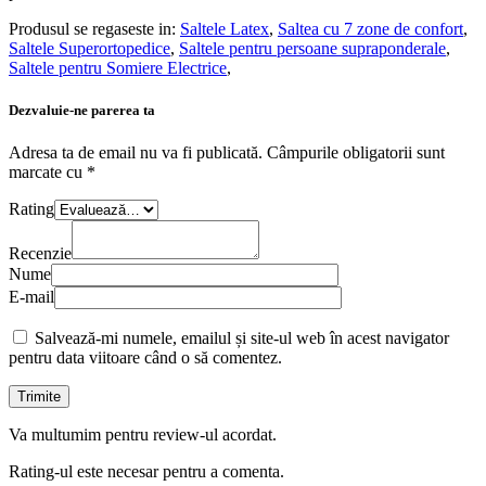
Produsul se regaseste in:
Saltele Latex
,
Saltea cu 7 zone de confort
,
Saltele Superortopedice
,
Saltele pentru persoane supraponderale
,
Saltele pentru Somiere Electrice
,
Dezvaluie-ne parerea ta
Adresa ta de email nu va fi publicată.
Câmpurile obligatorii sunt
marcate cu
*
Rating
Recenzie
Nume
E-mail
Salvează-mi numele, emailul și site-ul web în acest navigator
pentru data viitoare când o să comentez.
Va multumim pentru review-ul acordat.
Rating-ul este necesar pentru a comenta.