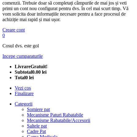
comenzii. Trebuie doar să completați câmpurile de mai jos și veti
primi un cont nou configurat pentru dvs. în cel mai scurt timp. Vă
vom solicita doar informațiile necesare pentru a face procesul de
achiziție mai rapid și mai ușor.
Creare cont
0
Cosul dvs. este gol
Incepe cumparaturile
Livrare
Gratuit!
Subtotal
0.00 lei
Total
0 lei
Vezi cos
Finalizare
Categorii
Somiere pat
Mecanisme Paturi Rabatabile
Mecanisme Rabatabile/Accesorii
Saltele pat
Cadre Pat
Gama Medicala