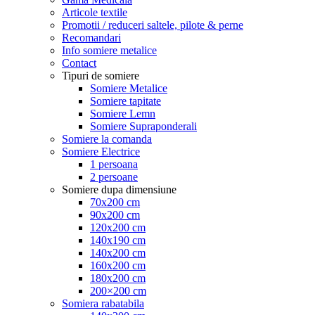
Articole textile
Promotii / reduceri saltele, pilote & perne
Recomandari
Info somiere metalice
Contact
Tipuri de somiere
Somiere Metalice
Somiere tapitate
Somiere Lemn
Somiere Supraponderali
Somiere la comanda
Somiere Electrice
1 persoana
2 persoane
Somiere dupa dimensiune
70x200 cm
90x200 cm
120x200 cm
140x190 cm
140x200 cm
160x200 cm
180x200 cm
200×200 cm
Somiera rabatabila