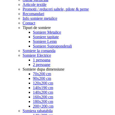
Articole textile
Promotii / reduceri saltele, pilote & perne
Recomandari
Info somiere metalice
Contact
Tipuri de somiere
Somiere Metalice
Somiere tapitate
Somiere Lemn
Somiere Supraponderali
Somiere la comanda
Somiere Electrice
1 persoana
2 persoane
Somiere dupa dimensiune
70x200 cm
90x200 cm
120x200 cm
140x190 cm
140x200 cm
160x200 cm
180x200 cm
200×200 cm
Somiera rabatabila