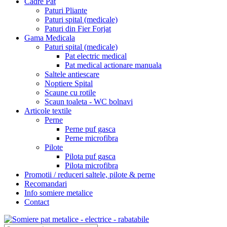
Cadre Pat
Paturi Pliante
Paturi spital (medicale)
Paturi din Fier Forjat
Gama Medicala
Paturi spital (medicale)
Pat electric medical
Pat medical actionare manuala
Saltele antiescare
Noptiere Spital
Scaune cu rotile
Scaun toaleta - WC bolnavi
Articole textile
Perne
Perne puf gasca
Perne microfibra
Pilote
Pilota puf gasca
Pilota microfibra
Promotii / reduceri saltele, pilote & perne
Recomandari
Info somiere metalice
Contact