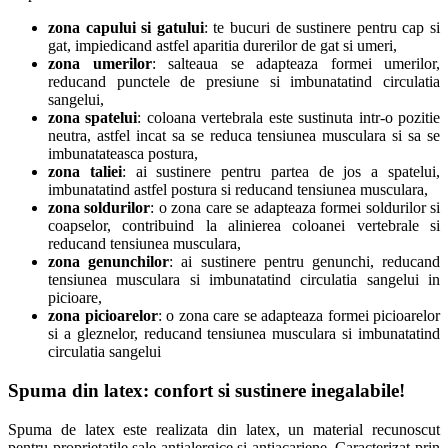
zona capului si gatului
: te bucuri de sustinere pentru cap si
gat, impiedicand astfel aparitia durerilor de gat si umeri,
zona umerilor
: salteaua se adapteaza formei umerilor,
reducand punctele de presiune si imbunatatind circulatia
sangelui,
zona spatelui
: coloana vertebrala este sustinuta intr-o pozitie
neutra, astfel incat sa se reduca tensiunea musculara si sa se
imbunatateasca postura,
zona taliei
: ai sustinere pentru partea de jos a spatelui,
imbunatatind astfel postura si reducand tensiunea musculara,
zona soldurilor
: o zona care se adapteaza formei soldurilor si
coapselor, contribuind la alinierea coloanei vertebrale si
reducand tensiunea musculara,
zona genunchilor
: ai sustinere pentru genunchi, reducand
tensiunea musculara si imbunatatind circulatia sangelui in
picioare,
zona picioarelor
: o zona care se adapteaza formei picioarelor
si a gleznelor, reducand tensiunea musculara si imbunatatind
circulatia sangelui
Spuma din latex: confort si sustinere inegalabile!
Spuma de latex este realizata din latex, un material recunoscut
pentru proprietatile sale antialergice si antiacariene. Caracterizat prin