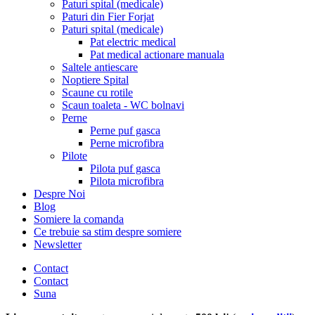
Paturi spital (medicale)
Paturi din Fier Forjat
Paturi spital (medicale)
Pat electric medical
Pat medical actionare manuala
Saltele antiescare
Noptiere Spital
Scaune cu rotile
Scaun toaleta - WC bolnavi
Perne
Perne puf gasca
Perne microfibra
Pilote
Pilota puf gasca
Pilota microfibra
Despre Noi
Blog
Somiere la comanda
Ce trebuie sa stim despre somiere
Newsletter
Contact
Contact
Suna