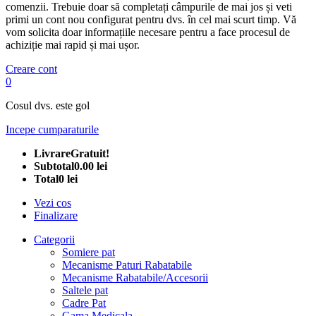
comenzii. Trebuie doar să completați câmpurile de mai jos și veti
primi un cont nou configurat pentru dvs. în cel mai scurt timp. Vă
vom solicita doar informațiile necesare pentru a face procesul de
achiziție mai rapid și mai ușor.
Creare cont
0
Cosul dvs. este gol
Incepe cumparaturile
Livrare
Gratuit!
Subtotal
0.00 lei
Total
0 lei
Vezi cos
Finalizare
Categorii
Somiere pat
Mecanisme Paturi Rabatabile
Mecanisme Rabatabile/Accesorii
Saltele pat
Cadre Pat
Gama Medicala