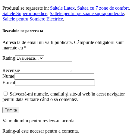
Produsul se regaseste in:
Saltele Latex
,
Saltea cu 7 zone de confort
,
Saltele Superortopedice
,
Saltele pentru persoane supraponderale
,
Saltele pentru Somiere Electrice
,
Dezvaluie-ne parerea ta
Adresa ta de email nu va fi publicată.
Câmpurile obligatorii sunt
marcate cu
*
Rating
Recenzie
Nume
E-mail
Salvează-mi numele, emailul și site-ul web în acest navigator
pentru data viitoare când o să comentez.
Va multumim pentru review-ul acordat.
Rating-ul este necesar pentru a comenta.