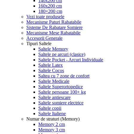
140x200 cm
160x200 cm
180×200 cm
Vezi toate produsele
Mecanisme Paturi Rabatabile
Sisteme De Rabatare Somiere
Mecanisme Mese Rabatabile
Accesorii Generale
Tipuri Saltele
Saltele Memory
Saltele pe arcuri (clasice)
Saltele Pocket - Arcuri Individuale
Saltele Latex
Saltele Cocos
Saltea cu 7 zone de confort
Saltele Medicale
Saltele Superortopedice
Saltele persoane 100+ kg
Saltele antiescare
Saltele somiere electrice
Saltele copii
Saltele Italiene
Numar de straturi (Memory)
Memory 2 cm
Memory 3 cm