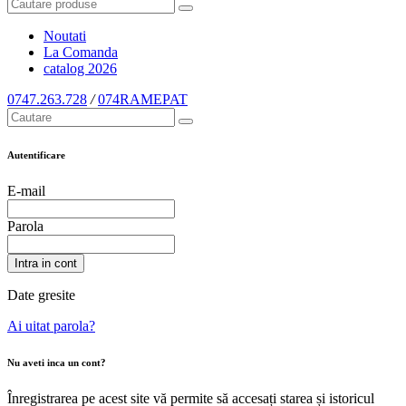
Noutati
La Comanda
catalog
2026
0747.263.728
/
074RAMEPAT
Autentificare
E-mail
Parola
Intra in cont
Date gresite
Ai uitat parola?
Nu aveti inca un cont?
Înregistrarea pe acest site vă permite să accesați starea și istoricul