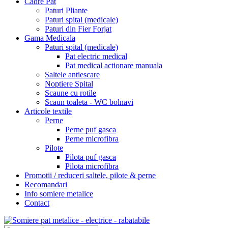
Cadre Pat
Paturi Pliante
Paturi spital (medicale)
Paturi din Fier Forjat
Gama Medicala
Paturi spital (medicale)
Pat electric medical
Pat medical actionare manuala
Saltele antiescare
Noptiere Spital
Scaune cu rotile
Scaun toaleta - WC bolnavi
Articole textile
Perne
Perne puf gasca
Perne microfibra
Pilote
Pilota puf gasca
Pilota microfibra
Promotii / reduceri saltele, pilote & perne
Recomandari
Info somiere metalice
Contact