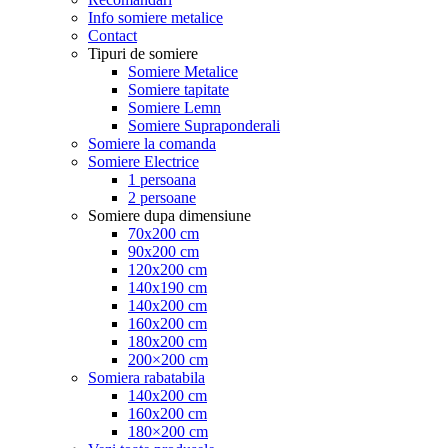
Info somiere metalice
Contact
Tipuri de somiere
Somiere Metalice
Somiere tapitate
Somiere Lemn
Somiere Supraponderali
Somiere la comanda
Somiere Electrice
1 persoana
2 persoane
Somiere dupa dimensiune
70x200 cm
90x200 cm
120x200 cm
140x190 cm
140x200 cm
160x200 cm
180x200 cm
200×200 cm
Somiera rabatabila
140x200 cm
160x200 cm
180×200 cm