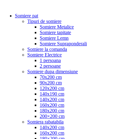
Somiere pat
Tipuri de somiere
Somiere Metalice
Somiere tapitate
Somiere Lemn
Somiere Supraponderali
Somiere la comanda
Somiere Electrice
1 persoana
2 persoane
Somiere dupa dimensiune
70x200 cm
90x200 cm
120x200 cm
140x190 cm
140x200 cm
160x200 cm
180x200 cm
200×200 cm
Somiera rabatabila
140x200 cm
160x200 cm
180×200 cm