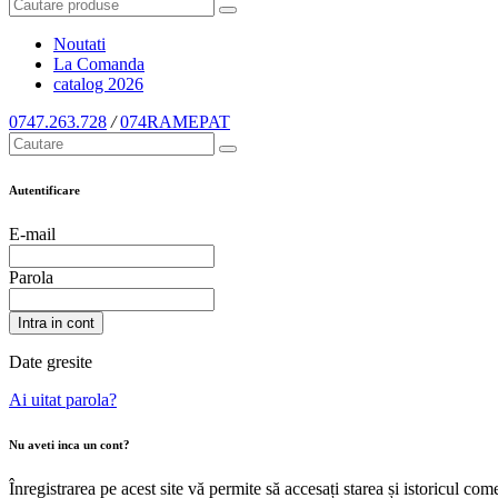
Noutati
La Comanda
catalog
2026
0747.263.728
/
074RAMEPAT
Autentificare
E-mail
Parola
Intra in cont
Date gresite
Ai uitat parola?
Nu aveti inca un cont?
Înregistrarea pe acest site vă permite să accesați starea și istoricul c