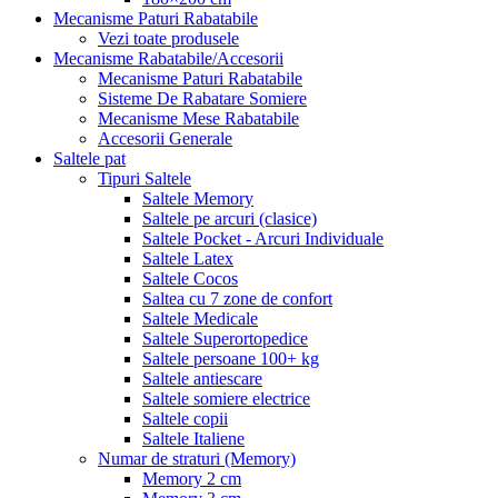
Mecanisme Paturi Rabatabile
Vezi toate produsele
Mecanisme Rabatabile/Accesorii
Mecanisme Paturi Rabatabile
Sisteme De Rabatare Somiere
Mecanisme Mese Rabatabile
Accesorii Generale
Saltele pat
Tipuri Saltele
Saltele Memory
Saltele pe arcuri (clasice)
Saltele Pocket - Arcuri Individuale
Saltele Latex
Saltele Cocos
Saltea cu 7 zone de confort
Saltele Medicale
Saltele Superortopedice
Saltele persoane 100+ kg
Saltele antiescare
Saltele somiere electrice
Saltele copii
Saltele Italiene
Numar de straturi (Memory)
Memory 2 cm