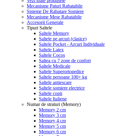
Vezi toate produsele
Mecanisme Paturi Rabatabile
Sisteme De Rabatare Somiere
Mecanisme Mese Rabatabile
Accesorii Generale
Tipuri Saltele
Saltele Memory
Saltele pe arcuri (clasice)
Saltele Pocket - Arcuri Individuale
Saltele Latex
Saltele Cocos
Saltea cu 7 zone de confort
Saltele Medicale
Saltele Superortopedice
Saltele persoane 100+ kg
Saltele antiescare
Saltele somiere electrice
Saltele copii
Saltele Italiene
Numar de straturi (Memory)
Memory 2 cm
Memory 3 cm
Memory 4 cm
Memory 5 cm
Memory 6 cm