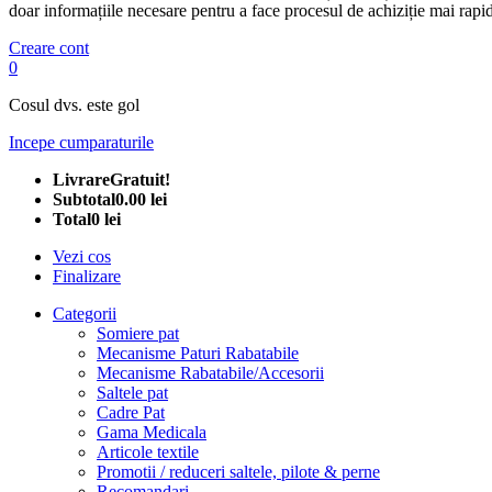
doar informațiile necesare pentru a face procesul de achiziție mai rapid
Creare cont
0
Cosul dvs. este gol
Incepe cumparaturile
Livrare
Gratuit!
Subtotal
0.00 lei
Total
0 lei
Vezi cos
Finalizare
Categorii
Somiere pat
Mecanisme Paturi Rabatabile
Mecanisme Rabatabile/Accesorii
Saltele pat
Cadre Pat
Gama Medicala
Articole textile
Promotii / reduceri saltele, pilote & perne
Recomandari