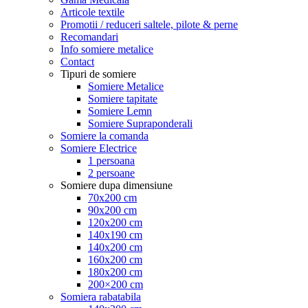
Articole textile
Promotii / reduceri saltele, pilote & perne
Recomandari
Info somiere metalice
Contact
Tipuri de somiere
Somiere Metalice
Somiere tapitate
Somiere Lemn
Somiere Supraponderali
Somiere la comanda
Somiere Electrice
1 persoana
2 persoane
Somiere dupa dimensiune
70x200 cm
90x200 cm
120x200 cm
140x190 cm
140x200 cm
160x200 cm
180x200 cm
200×200 cm
Somiera rabatabila