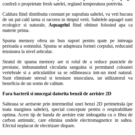
conferă o proprietate fresh satelei, regland temperatura potrivita.
Caldura fiind distribuita constant pe suprafata saltelei, va veti bucura
de un pat cald iarna si racoros in timpul verii. Saltelele aquagel sunt
ecologice si naturale,
Aquagelul
fiind obtinut folosind apa ca
materie prima.
Spuma memory ofera un bun suport pentru spate pe intreaga
perioada a somnului. Spuma se adapteaza formei corpului, reducand
tensiunea la nivel articular.
Stratul de spuma memory are si rolul de a reduce punctele de
presiune, imbunatatind circulatia sanguina si permitand coloanei
vertebrale si a articulatiilor sa se odihneasca intr-un mod natural.
Sunt eliminate stresul si tensiune musculara, iar utilizatorul va
beneficia de un somn de calitate.
Fara bacterii si mucegai datorita benzii de aerisire 2D
Salteaua se aeriseste prin intermediul unei benzi 2D perimetrala (pe
toata marginea saltelei), special concepute pentru o respirabilitate
optima. Acest tip de banda de aerisire este imbogatita cu o fibra de
carbon antistatic, care elimina undele electromagnetice in saltea.
Efectul neplacut de electrizare dispare.