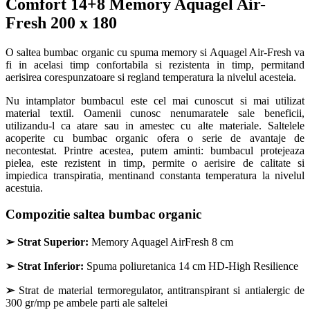
Comfort 14+8 Memory Aquagel Air-
Fresh 200 x 180
O saltea bumbac organic cu spuma memory si Aquagel Air-Fresh va
fi in acelasi timp confortabila si rezistenta in timp, permitand
aerisirea corespunzatoare si regland temperatura la nivelul acesteia.
Nu intamplator bumbacul este cel mai cunoscut si mai utilizat
material textil. Oamenii cunosc nenumaratele sale beneficii,
utilizandu-l ca atare sau in amestec cu alte materiale. Saltelele
acoperite cu bumbac organic ofera o serie de avantaje de
necontestat. Printre acestea, putem aminti: bumbacul protejeaza
pielea, este rezistent in timp, permite o aerisire de calitate si
impiedica transpiratia, mentinand constanta temperatura la nivelul
acestuia.
Compozitie saltea
bumbac organic
➢
Strat Superior:
Memory Aquagel AirFresh 8 cm
➢
Strat Inferior:
Spuma poliuretanica 14 cm HD-High Resilience
➢
Strat de material termoregulator, antitranspirant si antialergic de
300 gr/mp pe ambele parti ale saltelei