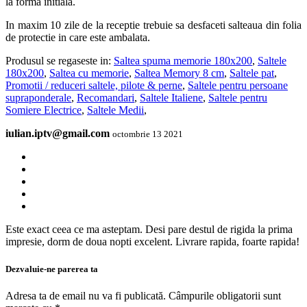
la forma initiala.
In maxim 10 zile de la receptie trebuie sa desfaceti salteaua din folia
de protectie in care este ambalata.
Produsul se regaseste in:
Saltea spuma memorie 180x200
,
Saltele
180x200
,
Saltea cu memorie
,
Saltea Memory 8 cm
,
Saltele pat
,
Promotii / reduceri saltele, pilote & perne
,
Saltele pentru persoane
supraponderale
,
Recomandari
,
Saltele Italiene
,
Saltele pentru
Somiere Electrice
,
Saltele Medii
,
iulian.iptv@gmail.com
octombrie 13 2021
Este exact ceea ce ma asteptam. Desi pare destul de rigida la prima
impresie, dorm de doua nopti excelent. Livrare rapida, foarte rapida!
Dezvaluie-ne parerea ta
Adresa ta de email nu va fi publicată.
Câmpurile obligatorii sunt