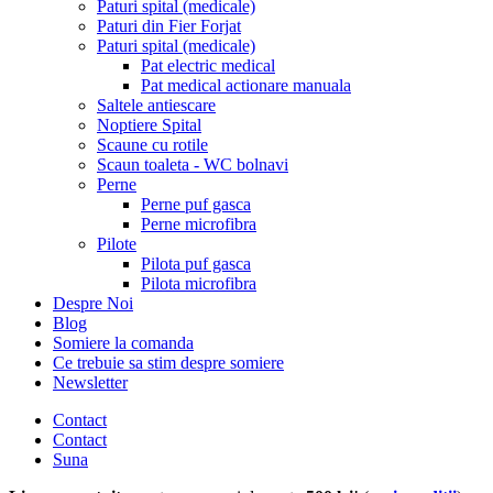
Paturi spital (medicale)
Paturi din Fier Forjat
Paturi spital (medicale)
Pat electric medical
Pat medical actionare manuala
Saltele antiescare
Noptiere Spital
Scaune cu rotile
Scaun toaleta - WC bolnavi
Perne
Perne puf gasca
Perne microfibra
Pilote
Pilota puf gasca
Pilota microfibra
Despre Noi
Blog
Somiere la comanda
Ce trebuie sa stim despre somiere
Newsletter
Contact
Contact
Suna