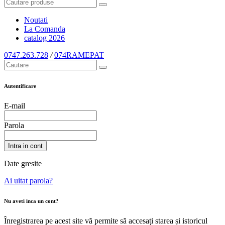
Noutati
La Comanda
catalog
2026
0747.263.728
/
074RAMEPAT
Autentificare
E-mail
Parola
Intra in cont
Date gresite
Ai uitat parola?
Nu aveti inca un cont?
Înregistrarea pe acest site vă permite să accesați starea și istoricul