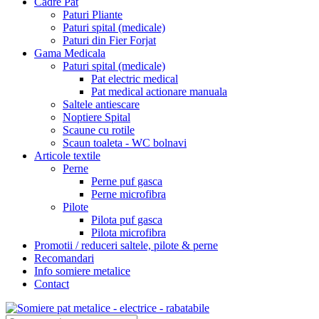
Cadre Pat
Paturi Pliante
Paturi spital (medicale)
Paturi din Fier Forjat
Gama Medicala
Paturi spital (medicale)
Pat electric medical
Pat medical actionare manuala
Saltele antiescare
Noptiere Spital
Scaune cu rotile
Scaun toaleta - WC bolnavi
Articole textile
Perne
Perne puf gasca
Perne microfibra
Pilote
Pilota puf gasca
Pilota microfibra
Promotii / reduceri saltele, pilote & perne
Recomandari
Info somiere metalice
Contact