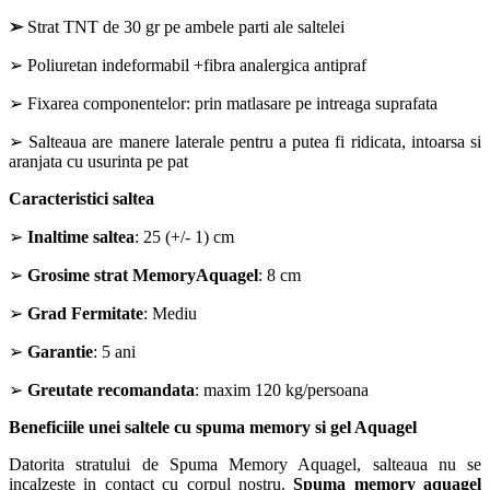
➢
Strat TNT de 30 gr pe ambele parti ale saltelei
➢ Poliuretan indeformabil +fibra analergica antipraf
➢ Fixarea componentelor: prin matlasare pe intreaga suprafata
➢ Salteaua are manere laterale pentru a putea fi ridicata, intoarsa si
aranjata cu usurinta pe pat
Caracteristici saltea
➢
Inaltime saltea
: 25 (+/- 1) cm
➢
Grosime strat MemoryAquagel
: 8 cm
➢
Grad Fermitate
: Mediu
➢
Garantie
: 5 ani
➢
Greutate recomandata
: maxim 120 kg/persoana
Beneficiile unei saltele cu spuma memory si gel Aquagel
Datorita stratului de Spuma Memory Aquagel, salteaua nu se
incalzeste in contact cu corpul nostru.
Spuma memory aquagel