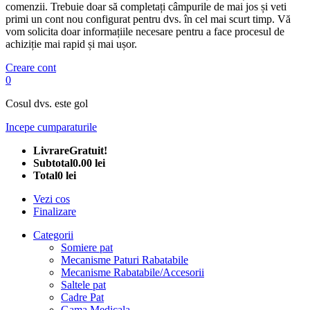
comenzii. Trebuie doar să completați câmpurile de mai jos și veti
primi un cont nou configurat pentru dvs. în cel mai scurt timp. Vă
vom solicita doar informațiile necesare pentru a face procesul de
achiziție mai rapid și mai ușor.
Creare cont
0
Cosul dvs. este gol
Incepe cumparaturile
Livrare
Gratuit!
Subtotal
0.00 lei
Total
0 lei
Vezi cos
Finalizare
Categorii
Somiere pat
Mecanisme Paturi Rabatabile
Mecanisme Rabatabile/Accesorii
Saltele pat
Cadre Pat
Gama Medicala