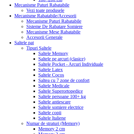
Mecanisme Paturi Rabatabile
Vezi toate produsele
Mecanisme Rabatabile/Accesorii
Mecanisme Paturi Rabatabile
Sisteme De Rabatare Somiere
Mecanisme Mese Rabatabile
Accesorii Generale
Saltele pat
Tipuri Saltele
Saltele Memory
Saltele pe arcuri (clasice)
Saltele Pocket - Arcuri Individuale
Saltele Latex
Saltele Cocos
Saltea cu 7 zone de confort
Saltele Medicale
Saltele Superortopedice
Saltele persoane 100+ kg
Saltele antiescare
Saltele somiere electrice
Saltele copii
Saltele Italiene
Numar de straturi (Memory)
Memory 2 cm