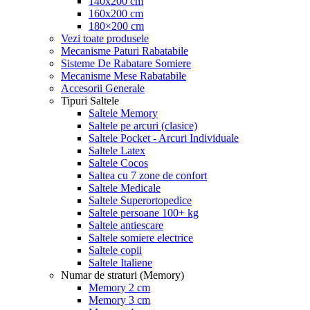
140x200 cm
160x200 cm
180×200 cm
Vezi toate produsele
Mecanisme Paturi Rabatabile
Sisteme De Rabatare Somiere
Mecanisme Mese Rabatabile
Accesorii Generale
Tipuri Saltele
Saltele Memory
Saltele pe arcuri (clasice)
Saltele Pocket - Arcuri Individuale
Saltele Latex
Saltele Cocos
Saltea cu 7 zone de confort
Saltele Medicale
Saltele Superortopedice
Saltele persoane 100+ kg
Saltele antiescare
Saltele somiere electrice
Saltele copii
Saltele Italiene
Numar de straturi (Memory)
Memory 2 cm
Memory 3 cm