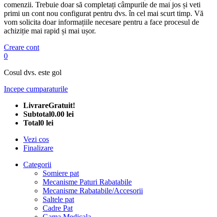
comenzii. Trebuie doar să completați câmpurile de mai jos și veti
primi un cont nou configurat pentru dvs. în cel mai scurt timp. Vă
vom solicita doar informațiile necesare pentru a face procesul de
achiziție mai rapid și mai ușor.
Creare cont
0
Cosul dvs. este gol
Incepe cumparaturile
Livrare
Gratuit!
Subtotal
0.00 lei
Total
0 lei
Vezi cos
Finalizare
Categorii
Somiere pat
Mecanisme Paturi Rabatabile
Mecanisme Rabatabile/Accesorii
Saltele pat
Cadre Pat
Gama Medicala