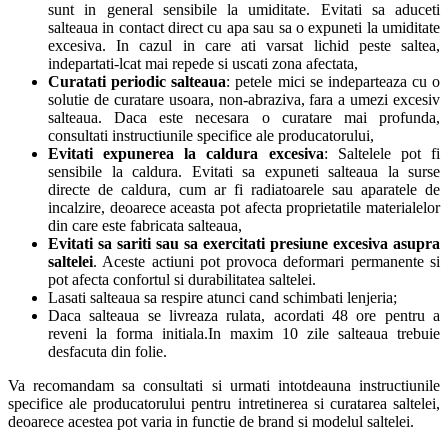
sunt in general sensibile la umiditate. Evitati sa aduceti
salteaua in contact direct cu apa sau sa o expuneti la umiditate
excesiva. In cazul in care ati varsat lichid peste saltea,
indepartati-lcat mai repede si uscati zona afectata,
Curatati periodic salteaua
: petele mici se indeparteaza cu o
solutie de curatare usoara, non-abraziva, fara a umezi excesiv
salteaua. Daca este necesara o curatare mai profunda,
consultati instructiunile specifice ale producatorului,
Evitati expunerea la caldura excesiva
: Saltelele pot fi
sensibile la caldura. Evitati sa expuneti salteaua la surse
directe de caldura, cum ar fi radiatoarele sau aparatele de
incalzire, deoarece aceasta pot afecta proprietatile materialelor
din care este fabricata salteaua,
Evitati sa sariti sau sa exercitati presiune excesiva asupra
saltelei
. Aceste actiuni pot provoca deformari permanente si
pot afecta confortul si durabilitatea saltelei.
Lasati salteaua sa respire atunci cand schimbati lenjeria;
Daca salteaua se livreaza rulata, acordati 48 ore pentru a
reveni la forma initiala.In maxim 10 zile salteaua trebuie
desfacuta din folie.
Va recomandam sa consultati si urmati intotdeauna instructiunile
specifice ale producatorului pentru intretinerea si curatarea saltelei,
deoarece acestea pot varia in functie de brand si modelul saltelei.