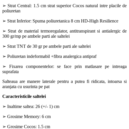
➢ Strat Central: 1.5 cm strat superior Cocos natural intre placile de
poliuretan
➢ Strat Inferior: Spuma poliuretanica 8 cm HD-High Resilience
➢ Strat de material termoregulator, antitranspirant si antialergic de
300 gr/mp pe ambele parti ale saltelei
➢ Strat TNT de 30 gr pe ambele parti ale saltelei
➢ Poliuretan indeformabil +fibra analergica antipraf
➢ Fixarea componentelor: se face prin matlasare pe intreaga
suprafata
Salteaua are manere laterale pentru a putea fi ridicata, intoarsa si
aranjata cu usurinta pe pat
Caracteristicile saltelei
➢ Inaltime saltea: 26 (+/- 1) cm
➢ Grosime Memory: 6 cm
➢ Grosime Cocos: 1.5 cm