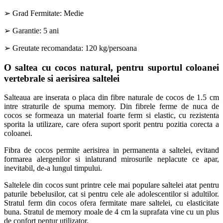
➢ Grad Fermitate: Medie
➢ Garantie: 5 ani
➢ Greutate recomandata: 120 kg/persoana
O saltea cu cocos natural, pentru suportul coloanei
vertebrale si aerisirea saltelei
Salteaua are inserata o placa din fibre naturale de cocos de 1.5 cm
intre straturile de spuma memory. Din fibrele ferme de nuca de
cocos se formeaza un material foarte ferm si elastic, cu rezistenta
sporita la utilizare, care ofera suport sporit pentru pozitia corecta a
coloanei.
Fibra de cocos permite aerisirea in permanenta a saltelei, evitand
formarea alergenilor si inlaturand mirosurile neplacute ce apar,
inevitabil, de-a lungul timpului.
Saltelele din cocos sunt printre cele mai populare saltelei atat pentru
paturile bebelusilor, cat si pentru cele ale adolescentilor si adultilor.
Stratul ferm din cocos ofera fermitate mare saltelei, cu elasticitate
buna. Stratul de memory moale de 4 cm la suprafata vine cu un plus
de confort pentur utilizator.