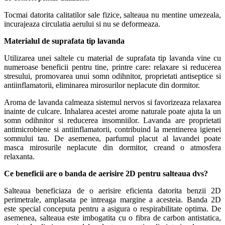
Tocmai datorita calitatilor sale fizice, salteaua nu mentine umezeala,
incurajeaza circulatia aerului si nu se deformeaza.
Materialul de suprafata tip lavanda
Utilizarea unei saltele cu material de suprafata tip lavanda vine cu
numeroase beneficii pentru tine, printre care: relaxare si reducerea
stresului, promovarea unui somn odihnitor, proprietati antiseptice si
antiinflamatorii, eliminarea mirosurilor neplacute din dormitor.
Aroma de lavanda calmeaza sistemul nervos si favorizeaza relaxarea
inainte de culcare. Inhalarea acestei arome naturale poate ajuta la un
somn odihnitor si reducerea insomniilor. Lavanda are proprietati
antimicrobiene si antiinflamatorii, contribuind la mentinerea igienei
somnului tau. De asemenea, parfumul placut al lavandei poate
masca mirosurile neplacute din dormitor, creand o atmosfera
relaxanta.
Ce beneficii are o banda de aerisire 2D pentru salteaua dvs?
Salteaua beneficiaza de o aerisire eficienta datorita benzii 2D
perimetrale, amplasata pe intreaga margine a acesteia. Banda 2D
este special conceputa pentru a asigura o respirabilitate optima. De
asemenea, salteaua este imbogatita cu o fibra de carbon antistatica,