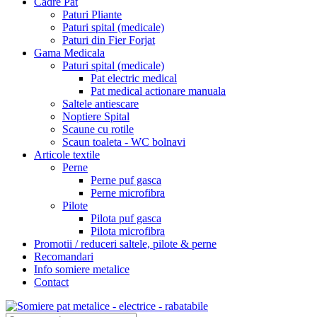
Cadre Pat
Paturi Pliante
Paturi spital (medicale)
Paturi din Fier Forjat
Gama Medicala
Paturi spital (medicale)
Pat electric medical
Pat medical actionare manuala
Saltele antiescare
Noptiere Spital
Scaune cu rotile
Scaun toaleta - WC bolnavi
Articole textile
Perne
Perne puf gasca
Perne microfibra
Pilote
Pilota puf gasca
Pilota microfibra
Promotii / reduceri saltele, pilote & perne
Recomandari
Info somiere metalice
Contact