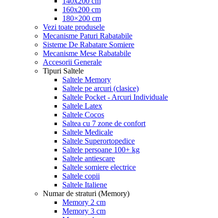
140x200 cm
160x200 cm
180×200 cm
Vezi toate produsele
Mecanisme Paturi Rabatabile
Sisteme De Rabatare Somiere
Mecanisme Mese Rabatabile
Accesorii Generale
Tipuri Saltele
Saltele Memory
Saltele pe arcuri (clasice)
Saltele Pocket - Arcuri Individuale
Saltele Latex
Saltele Cocos
Saltea cu 7 zone de confort
Saltele Medicale
Saltele Superortopedice
Saltele persoane 100+ kg
Saltele antiescare
Saltele somiere electrice
Saltele copii
Saltele Italiene
Numar de straturi (Memory)
Memory 2 cm
Memory 3 cm