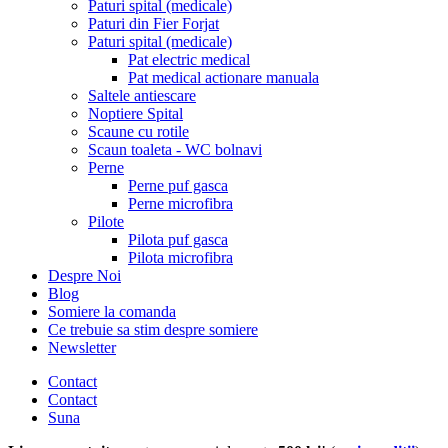
Paturi spital (medicale)
Paturi din Fier Forjat
Paturi spital (medicale)
Pat electric medical
Pat medical actionare manuala
Saltele antiescare
Noptiere Spital
Scaune cu rotile
Scaun toaleta - WC bolnavi
Perne
Perne puf gasca
Perne microfibra
Pilote
Pilota puf gasca
Pilota microfibra
Despre Noi
Blog
Somiere la comanda
Ce trebuie sa stim despre somiere
Newsletter
Contact
Contact
Suna