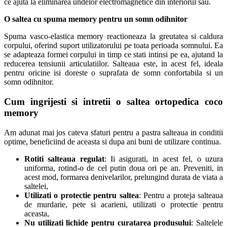
ce ajuta la eliminarea undelor electromagnetice din interiorul sau.
O saltea cu spuma memory pentru un somn odihnitor
Spuma vasco-elastica memory reactioneaza la greutatea si caldura
corpului, oferind suport utilizatorului pe toata perioada somnului. Ea
se adapteaza formei corpului in timp ce stati intinsi pe ea, ajutand la
reducerea tensiunii articulatiilor. Salteaua este, in acest fel, ideala
pentru oricine isi doreste o suprafata de somn confortabila si un
somn odihnitor.
Cum ingrijesti si intretii o saltea ortopedica coco
memory
Am adunat mai jos cateva sfaturi pentru a pastra salteaua in conditii
optime, beneficiind de aceasta si dupa ani buni de utilizare continua.
Rotiti salteaua regulat
: Ii asigurati, in acest fel, o uzura
uniforma, rotind-o de cel putin doua ori pe an. Preveniti, in
acest mod, formarea denivelarilor, prelungind durata de viata a
saltelei,
Utilizati o protectie pentru saltea
: Pentru a proteja salteaua
de murdarie, pete si acarieni, utilizati o protectie pentru
aceasta,
Nu utilizati lichide pentru curatarea produsului
: Saltelele