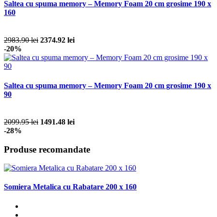
Saltea cu spuma memory – Memory Foam 20 cm grosime 190 x
160
2983.90 lei
2374.92 lei
-20%
Saltea cu spuma memory – Memory Foam 20 cm grosime 190 x
90
2099.95 lei
1491.48 lei
-28%
Produse recomandate
Somiera Metalica cu Rabatare 200 x 160