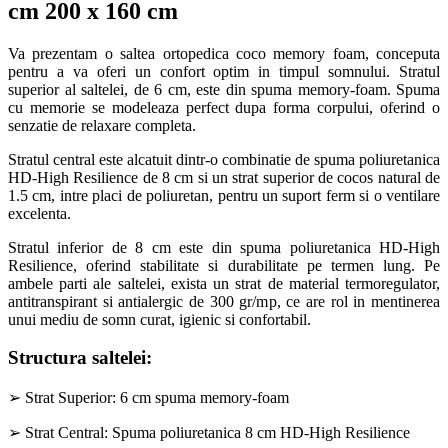
cm 200 x 160 cm
Va prezentam o saltea ortopedica coco memory foam, conceputa
pentru a va oferi un confort optim in timpul somnului. Stratul
superior al saltelei, de 6 cm, este din spuma memory-foam. Spuma
cu memorie se modeleaza perfect dupa forma corpului, oferind o
senzatie de relaxare completa.
Stratul central este alcatuit dintr-o combinatie de spuma poliuretanica
HD-High Resilience de 8 cm si un strat superior de cocos natural de
1.5 cm, intre placi de poliuretan, pentru un suport ferm si o ventilare
excelenta.
Stratul inferior de 8 cm este din spuma poliuretanica HD-High
Resilience, oferind stabilitate si durabilitate pe termen lung. Pe
ambele parti ale saltelei, exista un strat de material termoregulator,
antitranspirant si antialergic de 300 gr/mp, ce are rol in mentinerea
unui mediu de somn curat, igienic si confortabil.
Structura saltelei
:
➢ Strat Superior: 6 cm spuma memory-foam
➢ Strat Central: Spuma poliuretanica 8 cm HD-High Resilience