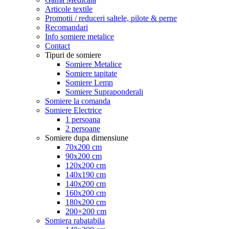
Articole textile
Promotii / reduceri saltele, pilote & perne
Recomandari
Info somiere metalice
Contact
Tipuri de somiere
Somiere Metalice
Somiere tapitate
Somiere Lemn
Somiere Supraponderali
Somiere la comanda
Somiere Electrice
1 persoana
2 persoane
Somiere dupa dimensiune
70x200 cm
90x200 cm
120x200 cm
140x190 cm
140x200 cm
160x200 cm
180x200 cm
200×200 cm
Somiera rabatabila