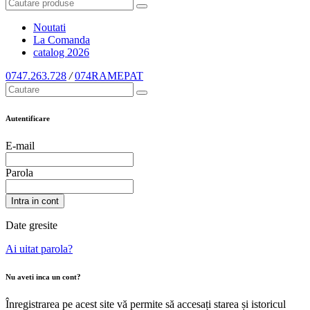
Noutati
La Comanda
catalog
2026
0747.263.728
/
074RAMEPAT
Autentificare
E-mail
Parola
Intra in cont
Date gresite
Ai uitat parola?
Nu aveti inca un cont?
Înregistrarea pe acest site vă permite să accesați starea și istoricul