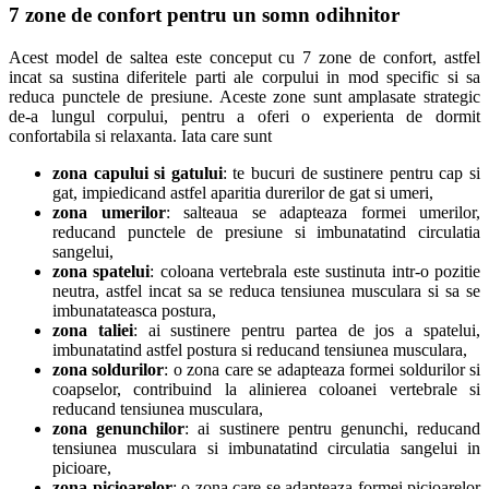
7 zone de confort pentru un somn odihnitor
Acest model de saltea este conceput cu 7 zone de confort, astfel
incat sa sustina diferitele parti ale corpului in mod specific si sa
reduca punctele de presiune. Aceste zone sunt amplasate strategic
de-a lungul corpului, pentru a oferi o experienta de dormit
confortabila si relaxanta. Iata care sunt
zona capului si gatului
: te bucuri de sustinere pentru cap si
gat, impiedicand astfel aparitia durerilor de gat si umeri,
zona umerilor
: salteaua se adapteaza formei umerilor,
reducand punctele de presiune si imbunatatind circulatia
sangelui,
zona spatelui
: coloana vertebrala este sustinuta intr-o pozitie
neutra, astfel incat sa se reduca tensiunea musculara si sa se
imbunatateasca postura,
zona taliei
: ai sustinere pentru partea de jos a spatelui,
imbunatatind astfel postura si reducand tensiunea musculara,
zona soldurilor
: o zona care se adapteaza formei soldurilor si
coapselor, contribuind la alinierea coloanei vertebrale si
reducand tensiunea musculara,
zona genunchilor
: ai sustinere pentru genunchi, reducand
tensiunea musculara si imbunatatind circulatia sangelui in
picioare,
zona picioarelor
: o zona care se adapteaza formei picioarelor