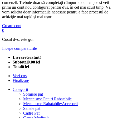
comenzii. Trebuie doar să completați câmpurile de mai jos și veti
primi un cont nou configurat pentru dvs. în cel mai scurt timp. Vă
vom solicita doar informațiile necesare pentru a face procesul de
achiziție mai rapid și mai ușor.
Creare cont
0
Cosul dvs. este gol
Incepe cumparaturile
Livrare
Gratuit!
Subtotal
0.00 lei
Total
0 lei
Vezi cos
Finalizare
Categorii
Somiere pat
Mecanisme Paturi Rabatabile
Mecanisme Rabatabile/Accesorii
Saltele pat
Cadre Pat
Gama Medicala