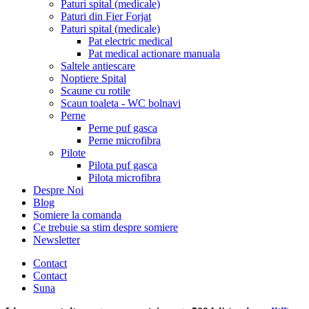
Paturi spital (medicale)
Paturi din Fier Forjat
Paturi spital (medicale)
Pat electric medical
Pat medical actionare manuala
Saltele antiescare
Noptiere Spital
Scaune cu rotile
Scaun toaleta - WC bolnavi
Perne
Perne puf gasca
Perne microfibra
Pilote
Pilota puf gasca
Pilota microfibra
Despre Noi
Blog
Somiere la comanda
Ce trebuie sa stim despre somiere
Newsletter
Contact
Contact
Suna