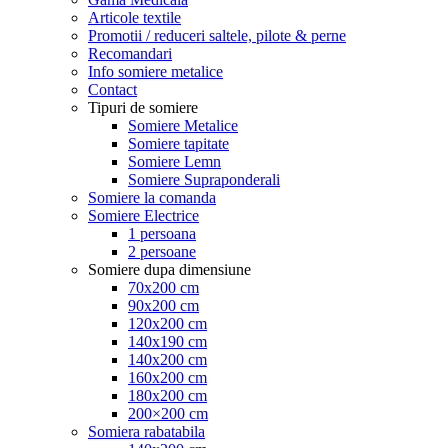
Articole textile
Promotii / reduceri saltele, pilote & perne
Recomandari
Info somiere metalice
Contact
Tipuri de somiere
Somiere Metalice
Somiere tapitate
Somiere Lemn
Somiere Supraponderali
Somiere la comanda
Somiere Electrice
1 persoana
2 persoane
Somiere dupa dimensiune
70x200 cm
90x200 cm
120x200 cm
140x190 cm
140x200 cm
160x200 cm
180x200 cm
200×200 cm
Somiera rabatabila