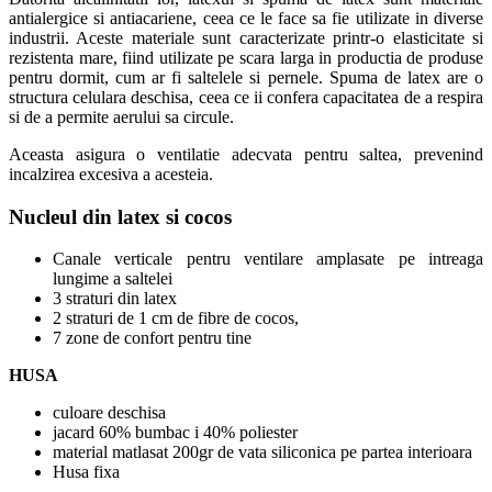
antialergice si antiacariene, ceea ce le face sa fie utilizate in diverse
industrii. Aceste materiale sunt caracterizate printr-o elasticitate si
rezistenta mare, fiind utilizate pe scara larga in productia de produse
pentru dormit, cum ar fi saltelele si pernele. Spuma de latex are o
structura celulara deschisa, ceea ce ii confera capacitatea de a respira
si de a permite aerului sa circule.
Aceasta asigura o ventilatie adecvata pentru saltea, prevenind
incalzirea excesiva a acesteia.
Nucleul din latex si cocos
Canale verticale pentru ventilare amplasate pe intreaga
lungime a saltelei
3 straturi din latex
2 straturi de 1 cm de fibre de cocos,
7 zone de confort pentru tine
HUSA
culoare deschisa
jacard 60% bumbac i 40% poliester
material matlasat 200gr de vata siliconica pe partea interioara
Husa fixa