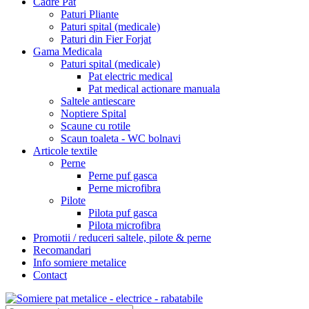
Cadre Pat
Paturi Pliante
Paturi spital (medicale)
Paturi din Fier Forjat
Gama Medicala
Paturi spital (medicale)
Pat electric medical
Pat medical actionare manuala
Saltele antiescare
Noptiere Spital
Scaune cu rotile
Scaun toaleta - WC bolnavi
Articole textile
Perne
Perne puf gasca
Perne microfibra
Pilote
Pilota puf gasca
Pilota microfibra
Promotii / reduceri saltele, pilote & perne
Recomandari
Info somiere metalice
Contact