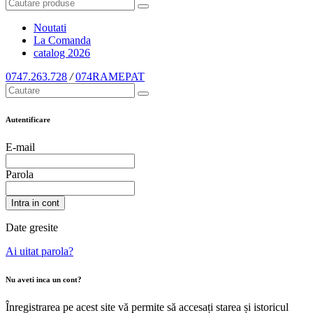
Noutati
La Comanda
catalog
2026
0747.263.728
/
074RAMEPAT
Autentificare
E-mail
Parola
Intra in cont
Date gresite
Ai uitat parola?
Nu aveti inca un cont?
Înregistrarea pe acest site vă permite să accesați starea și istoricul