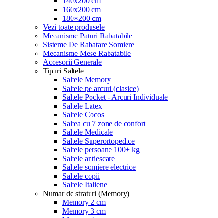
140x200 cm
160x200 cm
180×200 cm
Vezi toate produsele
Mecanisme Paturi Rabatabile
Sisteme De Rabatare Somiere
Mecanisme Mese Rabatabile
Accesorii Generale
Tipuri Saltele
Saltele Memory
Saltele pe arcuri (clasice)
Saltele Pocket - Arcuri Individuale
Saltele Latex
Saltele Cocos
Saltea cu 7 zone de confort
Saltele Medicale
Saltele Superortopedice
Saltele persoane 100+ kg
Saltele antiescare
Saltele somiere electrice
Saltele copii
Saltele Italiene
Numar de straturi (Memory)
Memory 2 cm
Memory 3 cm