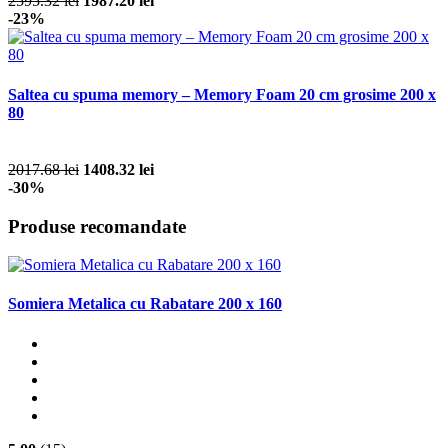
2595.32 lei
1987.20 lei
-23%
Saltea cu spuma memory – Memory Foam 20 cm grosime 200 x
80
2017.68 lei
1408.32 lei
-30%
Produse recomandate
Somiera Metalica cu Rabatare 200 x 160