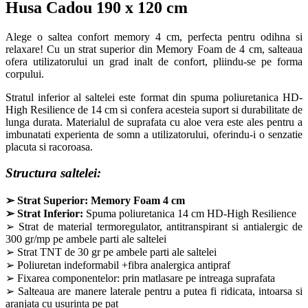
Husa Cadou 190 x 120 cm
Alege o saltea confort memory 4 cm, perfecta pentru odihna si
relaxare! Cu un strat superior din Memory Foam de 4 cm, salteaua
ofera utilizatorului un grad inalt de confort, pliindu-se pe forma
corpului.
Stratul inferior al saltelei este format din spuma poliuretanica HD-
High Resilience de 14 cm si confera acesteia suport si durabilitate de
lunga durata. Materialul de suprafata cu aloe vera este ales pentru a
imbunatati experienta de somn a utilizatorului, oferindu-i o senzatie
placuta si racoroasa.
Structura saltelei:
➢
Strat Superior: Memory Foam 4 cm
➢
Strat Inferior:
Spuma poliuretanica 14 cm HD-High Resilience
➢ Strat de material termoregulator, antitranspirant si antialergic de
300 gr/mp pe ambele parti ale saltelei
➢ Strat TNT de 30 gr pe ambele parti ale saltelei
➢ Poliuretan indeformabil +fibra analergica antipraf
➢ Fixarea componentelor: prin matlasare pe intreaga suprafata
➢ Salteaua are manere laterale pentru a putea fi ridicata, intoarsa si
aranjata cu usurinta pe pat