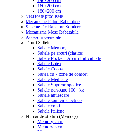
140x200 cm
160x200 cm
180×200 cm
Vezi toate produsele
Mecanisme Paturi Rabatabile
Sisteme De Rabatare Somiere
Mecanisme Mese Rabatabile
Accesorii Generale
Tipuri Saltele
Saltele Memory
Saltele pe arcuri (clasice)
Saltele Pocket - Arcuri Individuale
Saltele Latex
Saltele Cocos
Saltea cu 7 zone de confort
Saltele Medicale
Saltele Superortopedice
Saltele persoane 100+ kg
Saltele antiescare
Saltele somiere electrice
Saltele copii
Saltele Italiene
Numar de straturi (Memory)
Memory 2 cm
Memory 3 cm