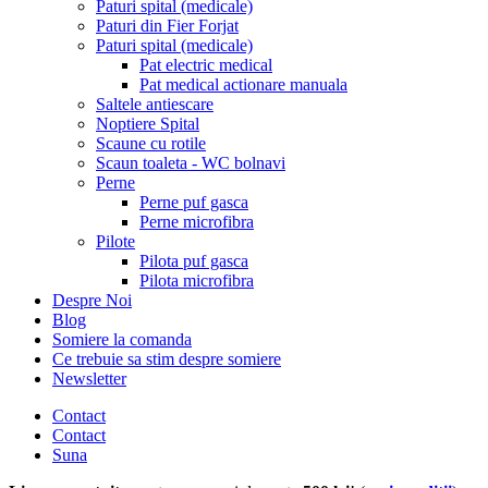
Paturi spital (medicale)
Paturi din Fier Forjat
Paturi spital (medicale)
Pat electric medical
Pat medical actionare manuala
Saltele antiescare
Noptiere Spital
Scaune cu rotile
Scaun toaleta - WC bolnavi
Perne
Perne puf gasca
Perne microfibra
Pilote
Pilota puf gasca
Pilota microfibra
Despre Noi
Blog
Somiere la comanda
Ce trebuie sa stim despre somiere
Newsletter
Contact
Contact
Suna