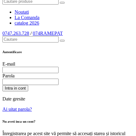
Noutati
La Comanda
catalog
2026
0747.263.728
/
074RAMEPAT
Autentificare
E-mail
Parola
Intra in cont
Date gresite
Ai uitat parola?
Nu aveti inca un cont?
Înregistrarea pe acest site vă permite să accesați starea și istoricul