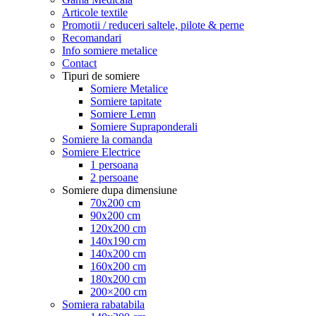
Articole textile
Promotii / reduceri saltele, pilote & perne
Recomandari
Info somiere metalice
Contact
Tipuri de somiere
Somiere Metalice
Somiere tapitate
Somiere Lemn
Somiere Supraponderali
Somiere la comanda
Somiere Electrice
1 persoana
2 persoane
Somiere dupa dimensiune
70x200 cm
90x200 cm
120x200 cm
140x190 cm
140x200 cm
160x200 cm
180x200 cm
200×200 cm
Somiera rabatabila