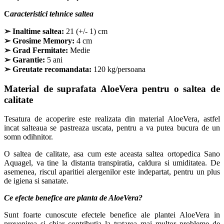
C
aracteristici tehnice saltea
➢
Inaltime saltea:
21 (+/- 1) cm
➢
Grosime Memory:
4 cm
➢
Grad Fermitate:
Medie
➢
Garantie:
5 ani
➢
Greutate recomandata:
120 kg/persoana
Material de suprafata AloeVera pentru o saltea de
calitate
Tesatura de acoperire este realizata din material AloeVera, astfel
incat salteaua se pastreaza uscata, pentru a va putea bucura de un
somn odihnitor.
O saltea de calitate, asa cum este aceasta saltea ortopedica Sano
Aquagel, va tine la distanta transpiratia, caldura si umiditatea. De
asemenea, riscul aparitiei alergenilor este indepartat, pentru un plus
de igiena si sanatate.
Ce efecte benefice are planta de AloeVera?
Sunt foarte cunoscute efectele benefice ale plantei AloeVera in
prevenirea si chiar contributia la tratarea mai multor probleme de