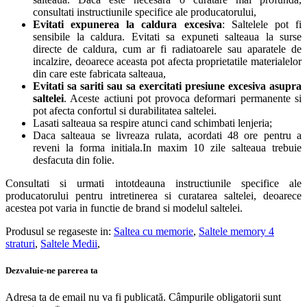
consultati instructiunile specifice ale producatorului,
Evitati expunerea la caldura excesiva
: Saltelele pot fi
sensibile la caldura. Evitati sa expuneti salteaua la surse
directe de caldura, cum ar fi radiatoarele sau aparatele de
incalzire, deoarece aceasta pot afecta proprietatile materialelor
din care este fabricata salteaua,
Evitati sa sariti sau sa exercitati presiune excesiva asupra
saltelei
. Aceste actiuni pot provoca deformari permanente si
pot afecta confortul si durabilitatea saltelei.
Lasati salteaua sa respire atunci cand schimbati lenjeria;
Daca salteaua se livreaza rulata, acordati 48 ore pentru a
reveni la forma initiala.In maxim 10 zile salteaua trebuie
desfacuta din folie.
Consultati si urmati intotdeauna instructiunile specifice ale
producatorului pentru intretinerea si curatarea saltelei, deoarece
acestea pot varia in functie de brand si modelul saltelei.
Produsul se regaseste in:
Saltea cu memorie
,
Saltele memory 4
straturi
,
Saltele Medii
,
Dezvaluie-ne parerea ta
Adresa ta de email nu va fi publicată.
Câmpurile obligatorii sunt