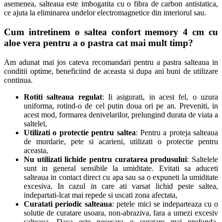
asemenea, salteaua este imbogatita cu o fibra de carbon antistatica,
ce ajuta la eliminarea undelor electromagnetice din interiorul sau.
Cum intretinem o saltea
confort memory 4 cm
cu
aloe vera pentru a o pastra cat mai mult timp?
Am adunat mai jos cateva recomandari pentru a pastra salteaua in
conditii optime, beneficiind de aceasta si dupa ani buni de utilizare
continua.
Rotiti salteaua regulat
: Ii asigurati, in acest fel, o uzura
uniforma, rotind-o de cel putin doua ori pe an. Preveniti, in
acest mod, formarea denivelarilor, prelungind durata de viata a
saltelei,
Utilizati o protectie pentru saltea
: Pentru a proteja salteaua
de murdarie, pete si acarieni, utilizati o protectie pentru
aceasta,
Nu utilizati lichide pentru curatarea produsului
: Saltelele
sunt in general sensibile la umiditate. Evitati sa aduceti
salteaua in contact direct cu apa sau sa o expuneti la umiditate
excesiva. In cazul in care ati varsat lichid peste saltea,
indepartati-lcat mai repede si uscati zona afectata,
Curatati periodic salteaua
: petele mici se indeparteaza cu o
solutie de curatare usoara, non-abraziva, fara a umezi excesiv
salteaua. Daca este necesara o curatare mai profunda,