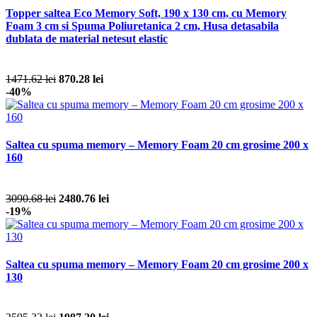
Topper saltea Eco Memory Soft, 190 x 130 cm, cu Memory
Foam 3 cm si Spuma Poliuretanica 2 cm, Husa detasabila
dublata de material netesut elastic
1471.62 lei
870.28 lei
-40%
Saltea cu spuma memory – Memory Foam 20 cm grosime 200 x
160
3090.68 lei
2480.76 lei
-19%
Saltea cu spuma memory – Memory Foam 20 cm grosime 200 x
130