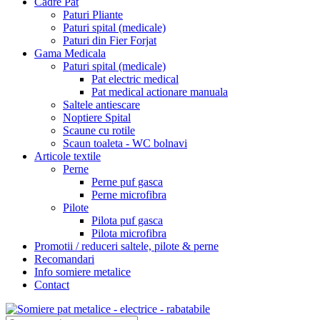
Cadre Pat
Paturi Pliante
Paturi spital (medicale)
Paturi din Fier Forjat
Gama Medicala
Paturi spital (medicale)
Pat electric medical
Pat medical actionare manuala
Saltele antiescare
Noptiere Spital
Scaune cu rotile
Scaun toaleta - WC bolnavi
Articole textile
Perne
Perne puf gasca
Perne microfibra
Pilote
Pilota puf gasca
Pilota microfibra
Promotii / reduceri saltele, pilote & perne
Recomandari
Info somiere metalice
Contact