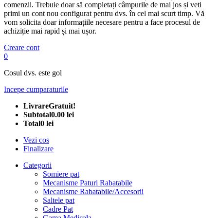
comenzii. Trebuie doar să completați câmpurile de mai jos și veti
primi un cont nou configurat pentru dvs. în cel mai scurt timp. Vă
vom solicita doar informațiile necesare pentru a face procesul de
achiziție mai rapid și mai ușor.
Creare cont
0
Cosul dvs. este gol
Incepe cumparaturile
Livrare
Gratuit!
Subtotal
0.00 lei
Total
0 lei
Vezi cos
Finalizare
Categorii
Somiere pat
Mecanisme Paturi Rabatabile
Mecanisme Rabatabile/Accesorii
Saltele pat
Cadre Pat
Gama Medicala