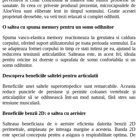
sanatate. In ceea ce priveste produsul prezentat, microcapsulele de
AloeVera sunt eliberate lent in timpul somnului. Gratie acestei
proprietati deosebite, va veti trezi relaxati si complet odihniti.
O saltea cu spuma memory pentru un somn odihnitor
Spuma vasco-elastica memory reactioneaza la greutatea si caldura
corpului, oferind suport utilizatorului pe toata perioada somnului. Ea
se adapteaza formei corpului in timp ce stati intinsi pe ea, ajutand la
reducerea tensiunii articulatiilor. Salteaua este, in acest fel, ideala
pentru oricine isi doreste o suprafata de somn confortabila si un
somn odihnitor.
Descopera beneficiile saltelei pentru articulatii
Beneficiile unei saltele superortopedice sunt remarcabile. Aceasta
reduce punctele de presiune și permite coloanei vertebrale și
articulațiilor să se odihnească într-un mod natural, fără stres sau
tensiune musculară.
Beneficiile benzii 2D: o saltea cu aerisire
Salteaua beneficiaza de o aerisire eficienta datorita benzii 2D
perimetrale, amplasata pe intreaga margine a acesteia. Banda 2D
este special conceputa pentru a asigura o respirabilitate optima. De