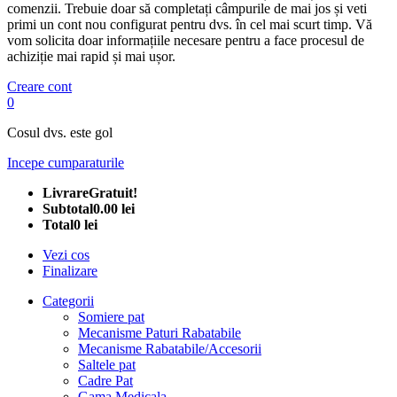
comenzii. Trebuie doar să completați câmpurile de mai jos și veti
primi un cont nou configurat pentru dvs. în cel mai scurt timp. Vă
vom solicita doar informațiile necesare pentru a face procesul de
achiziție mai rapid și mai ușor.
Creare cont
0
Cosul dvs. este gol
Incepe cumparaturile
Livrare
Gratuit!
Subtotal
0.00 lei
Total
0 lei
Vezi cos
Finalizare
Categorii
Somiere pat
Mecanisme Paturi Rabatabile
Mecanisme Rabatabile/Accesorii
Saltele pat
Cadre Pat
Gama Medicala