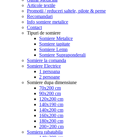
Articole textile
Promotii / reduceri saltele, pilote & perne
Recomandari
Info somiere metalice
Contact
Tipuri de somiere
Somiere Metalice
Somiere tapitate
Somiere Lemn
Somiere Supraponderali
Somiere la comanda
Somiere Electrice
1 persoana
2 persoane
Somiere dupa dimensiune
70x200 cm
90x200 cm
120x200 cm
140x190 cm
140x200 cm
160x200 cm
180x200 cm
200×200 cm
Somiera rabatabila