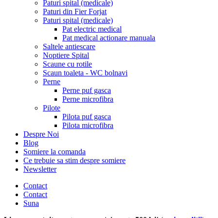
Paturi spital (medicale)
Paturi din Fier Forjat
Paturi spital (medicale)
Pat electric medical
Pat medical actionare manuala
Saltele antiescare
Noptiere Spital
Scaune cu rotile
Scaun toaleta - WC bolnavi
Perne
Perne puf gasca
Perne microfibra
Pilote
Pilota puf gasca
Pilota microfibra
Despre Noi
Blog
Somiere la comanda
Ce trebuie sa stim despre somiere
Newsletter
Contact
Contact
Suna