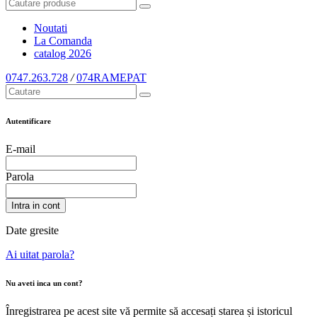
Noutati
La Comanda
catalog
2026
0747.263.728
/
074RAMEPAT
Autentificare
E-mail
Parola
Intra in cont
Date gresite
Ai uitat parola?
Nu aveti inca un cont?
Înregistrarea pe acest site vă permite să accesați starea și istoricul