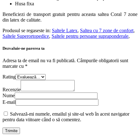
Husa fixa
Beneficiezi de transport gratuit pentru aceasta saltea Coral 7 zone
din latex de calitate.
Produsul se regaseste in:
Saltele Latex
,
Saltea cu 7 zone de confort
,
Saltele Superortopedice
,
Saltele pentru persoane supraponderale
,
Dezvaluie-ne parerea ta
Adresa ta de email nu va fi publicată.
Câmpurile obligatorii sunt
marcate cu
*
Rating
Recenzie
Nume
E-mail
Salvează-mi numele, emailul și site-ul web în acest navigator
pentru data viitoare când o să comentez.