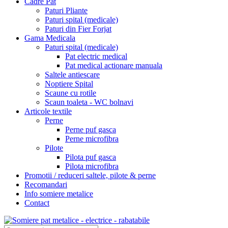
Cadre Pat
Paturi Pliante
Paturi spital (medicale)
Paturi din Fier Forjat
Gama Medicala
Paturi spital (medicale)
Pat electric medical
Pat medical actionare manuala
Saltele antiescare
Noptiere Spital
Scaune cu rotile
Scaun toaleta - WC bolnavi
Articole textile
Perne
Perne puf gasca
Perne microfibra
Pilote
Pilota puf gasca
Pilota microfibra
Promotii / reduceri saltele, pilote & perne
Recomandari
Info somiere metalice
Contact