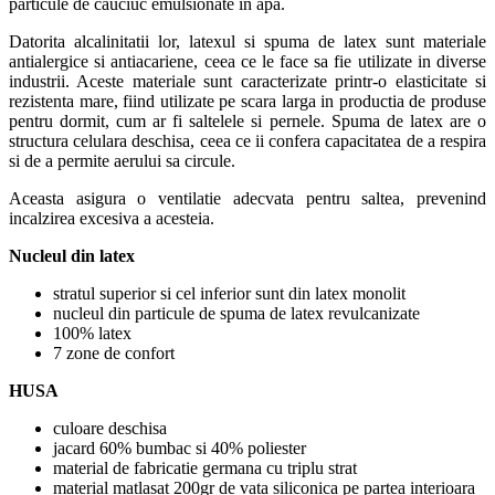
particule de cauciuc emulsionate in apa.
Datorita alcalinitatii lor, latexul si spuma de latex sunt materiale
antialergice si antiacariene, ceea ce le face sa fie utilizate in diverse
industrii. Aceste materiale sunt caracterizate printr-o elasticitate si
rezistenta mare, fiind utilizate pe scara larga in productia de produse
pentru dormit, cum ar fi saltelele si pernele. Spuma de latex are o
structura celulara deschisa, ceea ce ii confera capacitatea de a respira
si de a permite aerului sa circule.
Aceasta asigura o ventilatie adecvata pentru saltea, prevenind
incalzirea excesiva a acesteia.
Nucleul din latex
stratul superior si cel inferior sunt din latex monolit
nucleul din particule de spuma de latex revulcanizate
100% latex
7 zone de confort
HUSA
culoare deschisa
jacard 60% bumbac si 40% poliester
material de fabricatie germana cu triplu strat
material matlasat 200gr de vata siliconica pe partea interioara