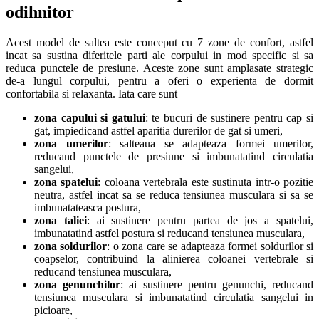
odihnitor
Acest model de saltea este conceput cu 7 zone de confort, astfel
incat sa sustina diferitele parti ale corpului in mod specific si sa
reduca punctele de presiune. Aceste zone sunt amplasate strategic
de-a lungul corpului, pentru a oferi o experienta de dormit
confortabila si relaxanta. Iata care sunt
zona capului si gatului
: te bucuri de sustinere pentru cap si
gat, impiedicand astfel aparitia durerilor de gat si umeri,
zona umerilor
: salteaua se adapteaza formei umerilor,
reducand punctele de presiune si imbunatatind circulatia
sangelui,
zona spatelui
: coloana vertebrala este sustinuta intr-o pozitie
neutra, astfel incat sa se reduca tensiunea musculara si sa se
imbunatateasca postura,
zona taliei
: ai sustinere pentru partea de jos a spatelui,
imbunatatind astfel postura si reducand tensiunea musculara,
zona soldurilor
: o zona care se adapteaza formei soldurilor si
coapselor, contribuind la alinierea coloanei vertebrale si
reducand tensiunea musculara,
zona genunchilor
: ai sustinere pentru genunchi, reducand
tensiunea musculara si imbunatatind circulatia sangelui in
picioare,