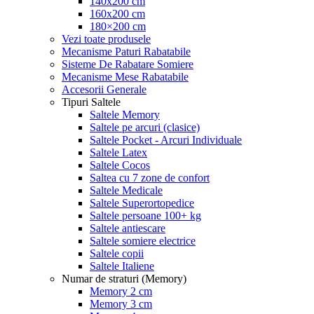
140x200 cm
160x200 cm
180×200 cm
Vezi toate produsele
Mecanisme Paturi Rabatabile
Sisteme De Rabatare Somiere
Mecanisme Mese Rabatabile
Accesorii Generale
Tipuri Saltele
Saltele Memory
Saltele pe arcuri (clasice)
Saltele Pocket - Arcuri Individuale
Saltele Latex
Saltele Cocos
Saltea cu 7 zone de confort
Saltele Medicale
Saltele Superortopedice
Saltele persoane 100+ kg
Saltele antiescare
Saltele somiere electrice
Saltele copii
Saltele Italiene
Numar de straturi (Memory)
Memory 2 cm
Memory 3 cm