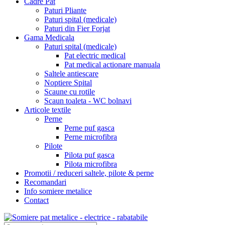
Cadre Pat
Paturi Pliante
Paturi spital (medicale)
Paturi din Fier Forjat
Gama Medicala
Paturi spital (medicale)
Pat electric medical
Pat medical actionare manuala
Saltele antiescare
Noptiere Spital
Scaune cu rotile
Scaun toaleta - WC bolnavi
Articole textile
Perne
Perne puf gasca
Perne microfibra
Pilote
Pilota puf gasca
Pilota microfibra
Promotii / reduceri saltele, pilote & perne
Recomandari
Info somiere metalice
Contact