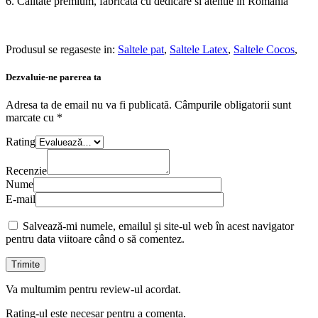
6. Calitate premium, fabricata cu dedicare si atentie in Romania
Produsul se regaseste in:
Saltele pat
,
Saltele Latex
,
Saltele Cocos
,
Dezvaluie-ne parerea ta
Adresa ta de email nu va fi publicată.
Câmpurile obligatorii sunt
marcate cu
*
Rating
Recenzie
Nume
E-mail
Salvează-mi numele, emailul și site-ul web în acest navigator
pentru data viitoare când o să comentez.
Va multumim pentru review-ul acordat.
Rating-ul este necesar pentru a comenta.