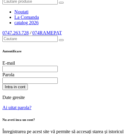
Noutati
La Comanda
catalog
2026
0747.263.728
/
074RAMEPAT
Autentificare
E-mail
Parola
Intra in cont
Date gresite
Ai uitat parola?
Nu aveti inca un cont?
Înregistrarea pe acest site vă permite să accesați starea și istoricul