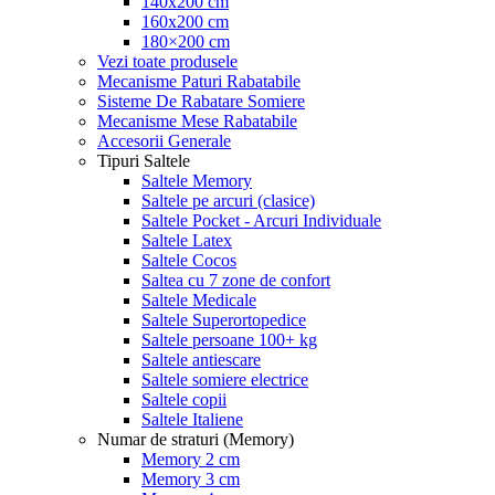
140x200 cm
160x200 cm
180×200 cm
Vezi toate produsele
Mecanisme Paturi Rabatabile
Sisteme De Rabatare Somiere
Mecanisme Mese Rabatabile
Accesorii Generale
Tipuri Saltele
Saltele Memory
Saltele pe arcuri (clasice)
Saltele Pocket - Arcuri Individuale
Saltele Latex
Saltele Cocos
Saltea cu 7 zone de confort
Saltele Medicale
Saltele Superortopedice
Saltele persoane 100+ kg
Saltele antiescare
Saltele somiere electrice
Saltele copii
Saltele Italiene
Numar de straturi (Memory)
Memory 2 cm
Memory 3 cm