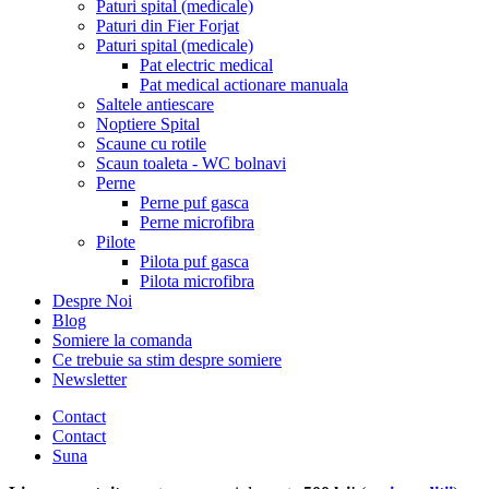
Paturi spital (medicale)
Paturi din Fier Forjat
Paturi spital (medicale)
Pat electric medical
Pat medical actionare manuala
Saltele antiescare
Noptiere Spital
Scaune cu rotile
Scaun toaleta - WC bolnavi
Perne
Perne puf gasca
Perne microfibra
Pilote
Pilota puf gasca
Pilota microfibra
Despre Noi
Blog
Somiere la comanda
Ce trebuie sa stim despre somiere
Newsletter
Contact
Contact
Suna