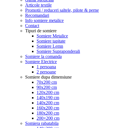
Articole textile
Promotii / reduceri saltele, pilote & perne
Recomandari
Info somiere metalice
Contact
Tipuri de somiere
Somiere Metalice
Somiere tapitate
Somiere Lemn
Somiere Supraponderali
Somiere la comanda
Somiere Electrice
1 persoana
2 persoane
Somiere dupa dimensiune
70x200 cm
90x200 cm
120x200 cm
140x190 cm
140x200 cm
160x200 cm
180x200 cm
200×200 cm
Somiera rabatabila