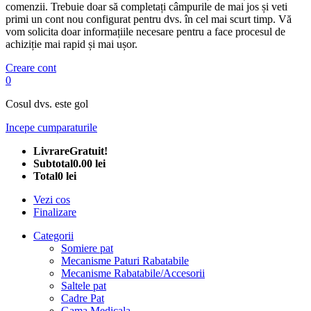
comenzii. Trebuie doar să completați câmpurile de mai jos și veti
primi un cont nou configurat pentru dvs. în cel mai scurt timp. Vă
vom solicita doar informațiile necesare pentru a face procesul de
achiziție mai rapid și mai ușor.
Creare cont
0
Cosul dvs. este gol
Incepe cumparaturile
Livrare
Gratuit!
Subtotal
0.00 lei
Total
0 lei
Vezi cos
Finalizare
Categorii
Somiere pat
Mecanisme Paturi Rabatabile
Mecanisme Rabatabile/Accesorii
Saltele pat
Cadre Pat
Gama Medicala