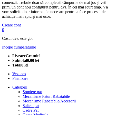
comenzii. Trebuie doar să completați câmpurile de mai jos și veti
primi un cont nou configurat pentru dvs. în cel mai scurt timp. Vă
vom solicita doar informațiile necesare pentru a face procesul de
achiziție mai rapid și mai ușor.
Creare cont
0
Cosul dvs. este gol
Incepe cumparaturile
Livrare
Gratuit!
Subtotal
0.00 lei
Total
0 lei
Vezi cos
Finalizare
Categorii
Somiere pat
Mecanisme Paturi Rabatabile
Mecanisme Rabatabile/Accesorii
Saltele pat
Cadre Pat
Gama Medicala