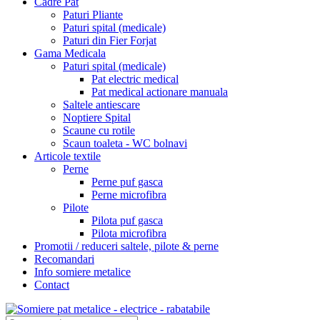
Cadre Pat
Paturi Pliante
Paturi spital (medicale)
Paturi din Fier Forjat
Gama Medicala
Paturi spital (medicale)
Pat electric medical
Pat medical actionare manuala
Saltele antiescare
Noptiere Spital
Scaune cu rotile
Scaun toaleta - WC bolnavi
Articole textile
Perne
Perne puf gasca
Perne microfibra
Pilote
Pilota puf gasca
Pilota microfibra
Promotii / reduceri saltele, pilote & perne
Recomandari
Info somiere metalice
Contact