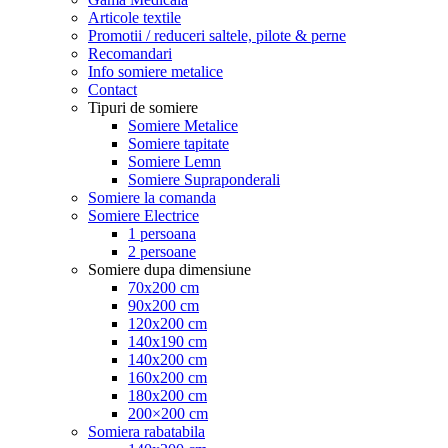
Articole textile
Promotii / reduceri saltele, pilote & perne
Recomandari
Info somiere metalice
Contact
Tipuri de somiere
Somiere Metalice
Somiere tapitate
Somiere Lemn
Somiere Supraponderali
Somiere la comanda
Somiere Electrice
1 persoana
2 persoane
Somiere dupa dimensiune
70x200 cm
90x200 cm
120x200 cm
140x190 cm
140x200 cm
160x200 cm
180x200 cm
200×200 cm
Somiera rabatabila