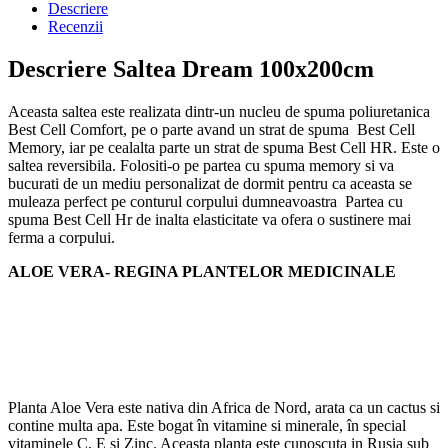
Descriere
Recenzii
Descriere Saltea Dream 100x200cm
Aceasta saltea este realizata dintr-un nucleu de spuma poliuretanica
Best Cell Comfort, pe o parte avand un strat de spuma Best Cell
Memory, iar pe cealalta parte un strat de spuma Best Cell HR. Este o
saltea reversibila. Folositi-o pe partea cu spuma memory si va
bucurati de un mediu personalizat de dormit pentru ca aceasta se
muleaza perfect pe conturul corpului dumneavoastra Partea cu
spuma Best Cell Hr de inalta elasticitate va ofera o sustinere mai
ferma a corpului.
ALOE VERA- REGINA PLANTELOR MEDICINALE
Planta Aloe Vera este nativa din Africa de Nord, arata ca un cactus si
contine multa apa. Este bogat în vitamine si minerale, în special
vitaminele C, E și Zinc. Aceasta planta este cunoscuta in Rusia sub