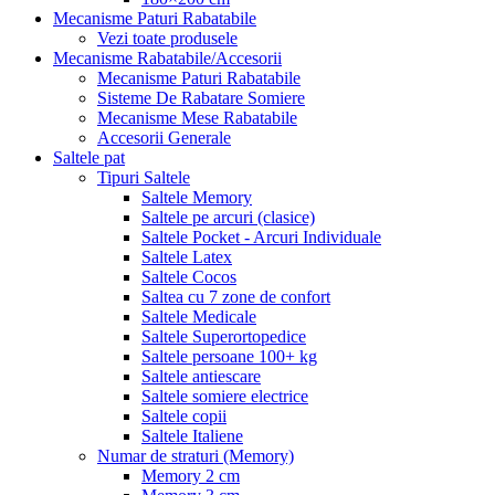
Mecanisme Paturi Rabatabile
Vezi toate produsele
Mecanisme Rabatabile/Accesorii
Mecanisme Paturi Rabatabile
Sisteme De Rabatare Somiere
Mecanisme Mese Rabatabile
Accesorii Generale
Saltele pat
Tipuri Saltele
Saltele Memory
Saltele pe arcuri (clasice)
Saltele Pocket - Arcuri Individuale
Saltele Latex
Saltele Cocos
Saltea cu 7 zone de confort
Saltele Medicale
Saltele Superortopedice
Saltele persoane 100+ kg
Saltele antiescare
Saltele somiere electrice
Saltele copii
Saltele Italiene
Numar de straturi (Memory)
Memory 2 cm