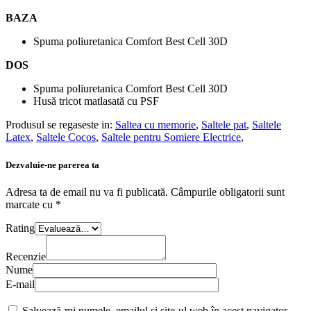
BAZA
Spuma poliuretanica Comfort Best Cell 30D
DOS
Spuma poliuretanica Comfort Best Cell 30D
Husă tricot matlasată cu PSF
Produsul se regaseste in:
Saltea cu memorie
,
Saltele pat
,
Saltele
Latex
,
Saltele Cocos
,
Saltele pentru Somiere Electrice
,
Dezvaluie-ne parerea ta
Adresa ta de email nu va fi publicată.
Câmpurile obligatorii sunt
marcate cu
*
Rating
Recenzie
Nume
E-mail
Salvează-mi numele, emailul și site-ul web în acest navigator