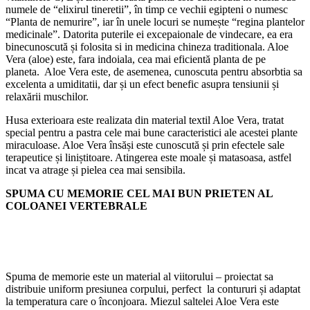
numele de “elixirul tineretii”, în timp ce vechii egipteni o numesc
“Planta de nemurire”, iar în unele locuri se numește “regina plantelor
medicinale”. Datorita puterile ei excepaionale de vindecare, ea era
binecunoscută și folosita si in medicina chineza traditionala. Aloe
Vera (aloe) este, fara indoiala, cea mai eficientă planta de pe
planeta. Aloe Vera este, de asemenea, cunoscuta pentru absorbtia sa
excelenta a umiditatii, dar și un efect benefic asupra tensiunii și
relaxării muschilor.
Husa exterioara este realizata din material textil Aloe Vera, tratat
special pentru a pastra cele mai bune caracteristici ale acestei plante
miraculoase. Aloe Vera însăși este cunoscută și prin efectele sale
terapeutice și liniștitoare. Atingerea este moale și matasoasa, astfel
incat va atrage și pielea cea mai sensibila.
SPUMA CU MEMORIE CEL MAI BUN PRIETEN AL
COLOANEI VERTEBRALE
Spuma de memorie este un material al viitorului – proiectat sa
distribuie uniform presiunea corpului, perfect la contururi și adaptat
la temperatura care o înconjoara. Miezul saltelei Aloe Vera este