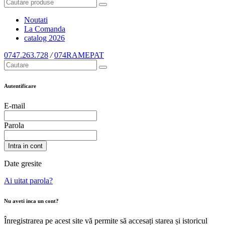
Noutati
La Comanda
catalog
2026
0747.263.728
/
074RAMEPAT
Autentificare
E-mail
Parola
Intra in cont
Date gresite
Ai uitat parola?
Nu aveti inca un cont?
Înregistrarea pe acest site vă permite să accesați starea și istoricul