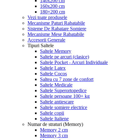
140x200 cm
160x200 cm
180×200 cm
Vezi toate produsele
Mecanisme Paturi Rabatabile
Sisteme De Rabatare Somiere
Mecanisme Mese Rabatabile
Accesorii Generale
Tipuri Saltele
Saltele Memory
Saltele pe arcuri (clasice)
Saltele Pocket - Arcuri Individuale
Saltele Latex
Saltele Cocos
Saltea cu 7 zone de confort
Saltele Medicale
Saltele Superortopedice
Saltele persoane 100+ kg
Saltele antiescare
Saltele somiere electrice
Saltele copii
Saltele Italiene
Numar de straturi (Memory)
Memory 2 cm
Memory 3 cm