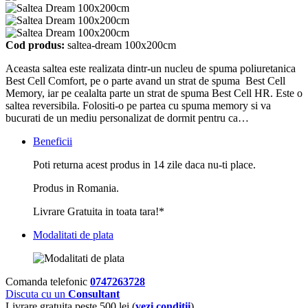
Cod produs:
saltea-dream 100x200cm
Aceasta saltea este realizata dintr-un nucleu de spuma poliuretanica
Best Cell Comfort, pe o parte avand un strat de spuma Best Cell
Memory, iar pe cealalta parte un strat de spuma Best Cell HR. Este o
saltea reversibila. Folositi-o pe partea cu spuma memory si va
bucurati de un mediu personalizat de dormit pentru ca…
Beneficii
Poti returna acest produs in 14 zile daca nu-ti place.
Produs in Romania.
Livrare Gratuita in toata tara!*
Modalitati de plata
Comanda telefonic
0747263728
Discuta cu un
Consultant
Livrare gratuita peste 500 lei (
vezi conditii
)