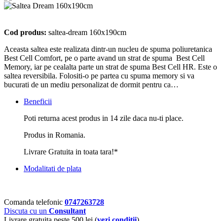
Cod produs:
saltea-dream 160x190cm
Aceasta saltea este realizata dintr-un nucleu de spuma poliuretanica
Best Cell Comfort, pe o parte avand un strat de spuma Best Cell
Memory, iar pe cealalta parte un strat de spuma Best Cell HR. Este o
saltea reversibila. Folositi-o pe partea cu spuma memory si va
bucurati de un mediu personalizat de dormit pentru ca…
Beneficii
Poti returna acest produs in 14 zile daca nu-ti place.
Produs in Romania.
Livrare Gratuita in toata tara!*
Modalitati de plata
Comanda telefonic
0747263728
Discuta cu un
Consultant
Livrare gratuita peste 500 lei (
vezi conditii
)