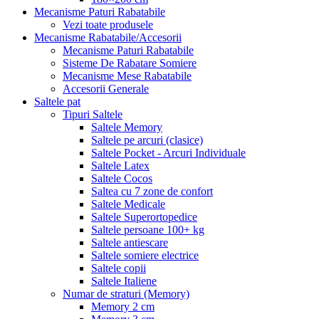
Mecanisme Paturi Rabatabile
Vezi toate produsele
Mecanisme Rabatabile/Accesorii
Mecanisme Paturi Rabatabile
Sisteme De Rabatare Somiere
Mecanisme Mese Rabatabile
Accesorii Generale
Saltele pat
Tipuri Saltele
Saltele Memory
Saltele pe arcuri (clasice)
Saltele Pocket - Arcuri Individuale
Saltele Latex
Saltele Cocos
Saltea cu 7 zone de confort
Saltele Medicale
Saltele Superortopedice
Saltele persoane 100+ kg
Saltele antiescare
Saltele somiere electrice
Saltele copii
Saltele Italiene
Numar de straturi (Memory)
Memory 2 cm