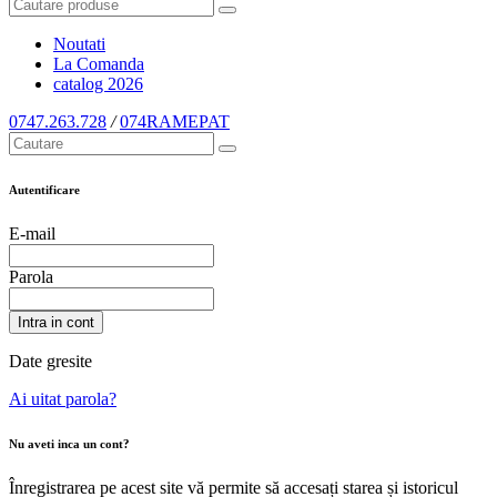
Noutati
La Comanda
catalog
2026
0747.263.728
/
074RAMEPAT
Autentificare
E-mail
Parola
Intra in cont
Date gresite
Ai uitat parola?
Nu aveti inca un cont?
Înregistrarea pe acest site vă permite să accesați starea și istoricul