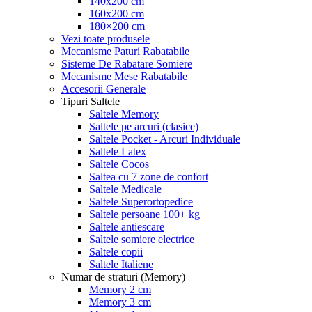
140x200 cm
160x200 cm
180×200 cm
Vezi toate produsele
Mecanisme Paturi Rabatabile
Sisteme De Rabatare Somiere
Mecanisme Mese Rabatabile
Accesorii Generale
Tipuri Saltele
Saltele Memory
Saltele pe arcuri (clasice)
Saltele Pocket - Arcuri Individuale
Saltele Latex
Saltele Cocos
Saltea cu 7 zone de confort
Saltele Medicale
Saltele Superortopedice
Saltele persoane 100+ kg
Saltele antiescare
Saltele somiere electrice
Saltele copii
Saltele Italiene
Numar de straturi (Memory)
Memory 2 cm
Memory 3 cm