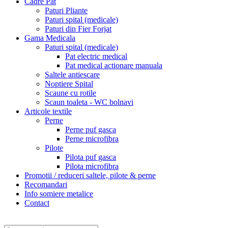
Cadre Pat
Paturi Pliante
Paturi spital (medicale)
Paturi din Fier Forjat
Gama Medicala
Paturi spital (medicale)
Pat electric medical
Pat medical actionare manuala
Saltele antiescare
Noptiere Spital
Scaune cu rotile
Scaun toaleta - WC bolnavi
Articole textile
Perne
Perne puf gasca
Perne microfibra
Pilote
Pilota puf gasca
Pilota microfibra
Promotii / reduceri saltele, pilote & perne
Recomandari
Info somiere metalice
Contact