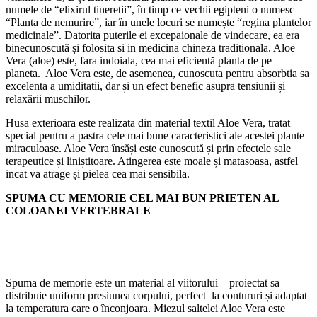
numele de “elixirul tineretii”, în timp ce vechii egipteni o numesc
“Planta de nemurire”, iar în unele locuri se numește “regina plantelor
medicinale”. Datorita puterile ei excepaionale de vindecare, ea era
binecunoscută și folosita si in medicina chineza traditionala. Aloe
Vera (aloe) este, fara indoiala, cea mai eficientă planta de pe
planeta. Aloe Vera este, de asemenea, cunoscuta pentru absorbtia sa
excelenta a umiditatii, dar și un efect benefic asupra tensiunii și
relaxării muschilor.
Husa exterioara este realizata din material textil Aloe Vera, tratat
special pentru a pastra cele mai bune caracteristici ale acestei plante
miraculoase. Aloe Vera însăși este cunoscută și prin efectele sale
terapeutice și liniștitoare. Atingerea este moale și matasoasa, astfel
incat va atrage și pielea cea mai sensibila.
SPUMA CU MEMORIE CEL MAI BUN PRIETEN AL
COLOANEI VERTEBRALE
Spuma de memorie este un material al viitorului – proiectat sa
distribuie uniform presiunea corpului, perfect la contururi și adaptat
la temperatura care o înconjoara. Miezul saltelei Aloe Vera este