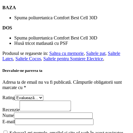
BAZA
Spuma poliuretanica Comfort Best Cell 30D
DOS
Spuma poliuretanica Comfort Best Cell 30D
Husă tricot matlasată cu PSF
Produsul se regaseste in:
Saltea cu memorie
,
Saltele pat
,
Saltele
Latex
,
Saltele Cocos
,
Saltele pentru Somiere Electrice
,
Dezvaluie-ne parerea ta
Adresa ta de email nu va fi publicată.
Câmpurile obligatorii sunt
marcate cu
*
Rating
Recenzie
Nume
E-mail
Salvează-mi numele, emailul și site-ul web în acest navigator