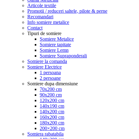
Articole textile
Promotii / reduceri saltele, pilote & perne
Recomandari
Info somiere metalice
Contact
Tipuri de somiere
Somiere Metalice
Somiere tapitate
Somiere Lemn
Somiere Supraponderali
Somiere la comanda
Somiere Electrice
1 persoana
2 persoane
Somiere dupa dimensiune
70x200 cm
90x200 cm
120x200 cm
140x190 cm
140x200 cm
160x200 cm
180x200 cm
200×200 cm
Somiera rabatabila