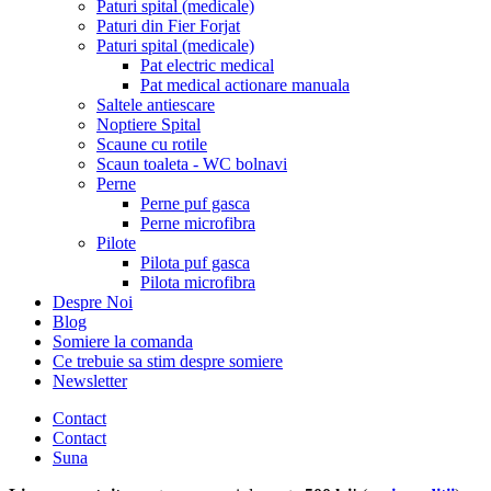
Paturi spital (medicale)
Paturi din Fier Forjat
Paturi spital (medicale)
Pat electric medical
Pat medical actionare manuala
Saltele antiescare
Noptiere Spital
Scaune cu rotile
Scaun toaleta - WC bolnavi
Perne
Perne puf gasca
Perne microfibra
Pilote
Pilota puf gasca
Pilota microfibra
Despre Noi
Blog
Somiere la comanda
Ce trebuie sa stim despre somiere
Newsletter
Contact
Contact
Suna