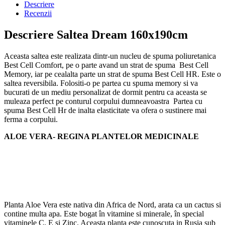
Descriere
Recenzii
Descriere Saltea Dream 160x190cm
Aceasta saltea este realizata dintr-un nucleu de spuma poliuretanica
Best Cell Comfort, pe o parte avand un strat de spuma Best Cell
Memory, iar pe cealalta parte un strat de spuma Best Cell HR. Este o
saltea reversibila. Folositi-o pe partea cu spuma memory si va
bucurati de un mediu personalizat de dormit pentru ca aceasta se
muleaza perfect pe conturul corpului dumneavoastra Partea cu
spuma Best Cell Hr de inalta elasticitate va ofera o sustinere mai
ferma a corpului.
ALOE VERA- REGINA PLANTELOR MEDICINALE
Planta Aloe Vera este nativa din Africa de Nord, arata ca un cactus si
contine multa apa. Este bogat în vitamine si minerale, în special
vitaminele C, E și Zinc. Aceasta planta este cunoscuta in Rusia sub