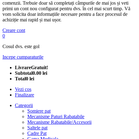
comenzii. Trebuie doar să completați câmpurile de mai jos și veti
primi un cont nou configurat pentru dvs. în cel mai scurt timp. Vă
vom solicita doar informațiile necesare pentru a face procesul de
achiziție mai rapid și mai ușor.
Creare cont
0
Cosul dvs. este gol
Incepe cumparaturile
Livrare
Gratuit!
Subtotal
0.00 lei
Total
0 lei
Vezi cos
Finalizare
Categorii
Somiere pat
Mecanisme Paturi Rabatabile
Mecanisme Rabatabile/Accesorii
Saltele pat
Cadre Pat
Gama Medicala