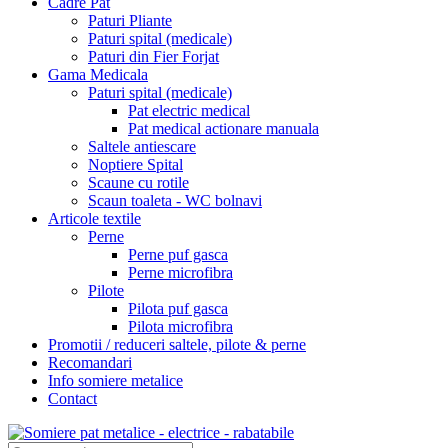
Cadre Pat
Paturi Pliante
Paturi spital (medicale)
Paturi din Fier Forjat
Gama Medicala
Paturi spital (medicale)
Pat electric medical
Pat medical actionare manuala
Saltele antiescare
Noptiere Spital
Scaune cu rotile
Scaun toaleta - WC bolnavi
Articole textile
Perne
Perne puf gasca
Perne microfibra
Pilote
Pilota puf gasca
Pilota microfibra
Promotii / reduceri saltele, pilote & perne
Recomandari
Info somiere metalice
Contact