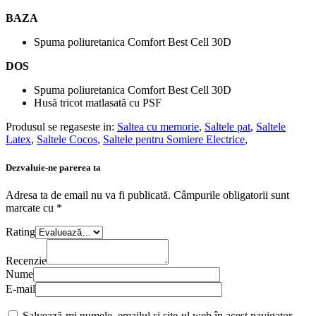
BAZA
Spuma poliuretanica Comfort Best Cell 30D
DOS
Spuma poliuretanica Comfort Best Cell 30D
Husă tricot matlasată cu PSF
Produsul se regaseste in:
Saltea cu memorie
,
Saltele pat
,
Saltele
Latex
,
Saltele Cocos
,
Saltele pentru Somiere Electrice
,
Dezvaluie-ne parerea ta
Adresa ta de email nu va fi publicată.
Câmpurile obligatorii sunt
marcate cu
*
Rating
Recenzie
Nume
E-mail
Salvează-mi numele, emailul și site-ul web în acest navigator