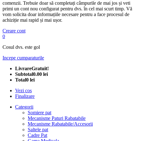
comenzii. Trebuie doar să completați câmpurile de mai jos și veti
primi un cont nou configurat pentru dvs. în cel mai scurt timp. Vă
vom solicita doar informațiile necesare pentru a face procesul de
achiziție mai rapid și mai ușor.
Creare cont
0
Cosul dvs. este gol
Incepe cumparaturile
Livrare
Gratuit!
Subtotal
0.00 lei
Total
0 lei
Vezi cos
Finalizare
Categorii
Somiere pat
Mecanisme Paturi Rabatabile
Mecanisme Rabatabile/Accesorii
Saltele pat
Cadre Pat
Gama Medicala