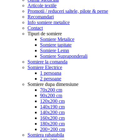
Articole textile
Promotii / reduceri saltele, pilote & perne
Recomandari
Info somiere metalice
Contact
Tipuri de somiere
Somiere Metalice
Somiere tapitate
Somiere Lemn
Somiere Supraponderali
Somiere la comanda
Somiere Electrice
1 persoana
2 persoane
Somiere dupa dimensiune
70x200 cm
90x200 cm
120x200 cm
140x190 cm
140x200 cm
160x200 cm
180x200 cm
200×200 cm
Somiera rabatabila