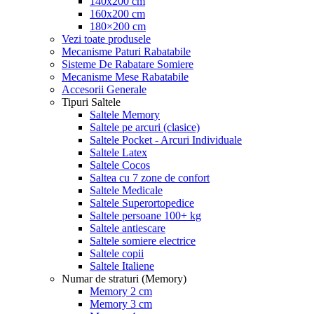
140x200 cm
160x200 cm
180×200 cm
Vezi toate produsele
Mecanisme Paturi Rabatabile
Sisteme De Rabatare Somiere
Mecanisme Mese Rabatabile
Accesorii Generale
Tipuri Saltele
Saltele Memory
Saltele pe arcuri (clasice)
Saltele Pocket - Arcuri Individuale
Saltele Latex
Saltele Cocos
Saltea cu 7 zone de confort
Saltele Medicale
Saltele Superortopedice
Saltele persoane 100+ kg
Saltele antiescare
Saltele somiere electrice
Saltele copii
Saltele Italiene
Numar de straturi (Memory)
Memory 2 cm
Memory 3 cm