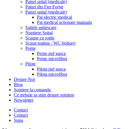
Paturi spital (medicale)
Paturi din Fier Forjat
Paturi spital (medicale)
Pat electric medical
Pat medical actionare manuala
Saltele antiescare
Noptiere Spital
Scaune cu rotile
Scaun toaleta - WC bolnavi
Perne
Perne puf gasca
Perne microfibra
Pilote
Pilota puf gasca
Pilota microfibra
Despre Noi
Blog
Somiere la comanda
Ce trebuie sa stim despre somiere
Newsletter
Contact
Contact
Suna