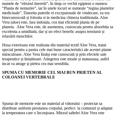
numele de “elixirul tineretii”, în timp ce vechii egipteni o numesc
“Planta de nemurire”, iar în unele locuri se numește “regina plantelor
medicinale”. Datorita puterile ei excepaionale de vindecare, ea era
binecunoscută și folosita si in medicina chineza traditionala. Aloe
Vera (aloe) este, fara indoiala, cea mai eficientă planta de pe
planeta. Aloe Vera este, de asemenea, cunoscuta pentru absorbtia sa
excelenta a umiditatii, dar și un efect benefic asupra tensiunii și
relaxării muschilor.
Husa exterioara este realizata din material textil Aloe Vera, tratat
special pentru a pastra cele mai bune caracteristici ale acestei plante
miraculoase. Aloe Vera însăși este cunoscută și prin efectele sale
terapeutice și liniștitoare. Atingerea este moale și matasoasa, astfel
incat va atrage și pielea cea mai sensibila.
SPUMA CU MEMORIE CEL MAI BUN PRIETEN AL
COLOANEI VERTEBRALE
Spuma de memorie este un material al viitorului – proiectat sa
distribuie uniform presiunea corpului, perfect la contururi și adaptat
la temperatura care o înconjoara. Miezul saltelei Aloe Vera este