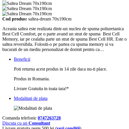
Cod produs:
saltea-dream 70x190cm
Aceasta saltea este realizata dintr-un nucleu de spuma poliuretanica
Best Cell Comfort, pe o parte avand un strat de spuma Best Cell
Memory, iar pe cealalta parte un strat de spuma Best Cell HR. Este o
saltea reversibila. Folositi-o pe partea cu spuma memory si va
bucurati de un mediu personalizat de dormit pentru ca…
Beneficii
Poti returna acest produs in 14 zile daca nu-ti place.
Produs in Romania.
Livrare Gratuita in toata tara!*
Modalitati de plata
Comanda telefonic
0747263728
Discuta cu un
Consultant
Livrare gratuita peste 500 lei (
vezi conditii
)