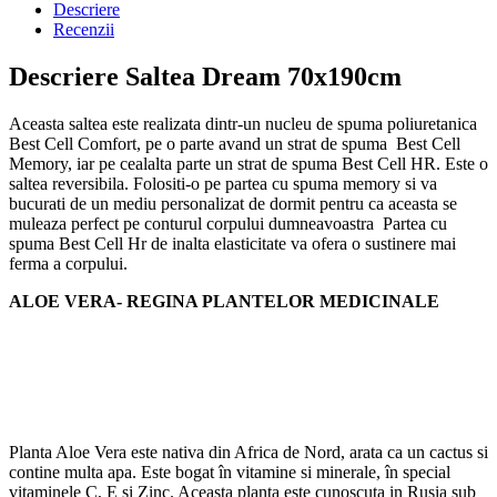
Descriere
Recenzii
Descriere Saltea Dream 70x190cm
Aceasta saltea este realizata dintr-un nucleu de spuma poliuretanica
Best Cell Comfort, pe o parte avand un strat de spuma Best Cell
Memory, iar pe cealalta parte un strat de spuma Best Cell HR. Este o
saltea reversibila. Folositi-o pe partea cu spuma memory si va
bucurati de un mediu personalizat de dormit pentru ca aceasta se
muleaza perfect pe conturul corpului dumneavoastra Partea cu
spuma Best Cell Hr de inalta elasticitate va ofera o sustinere mai
ferma a corpului.
ALOE VERA- REGINA PLANTELOR MEDICINALE
Planta Aloe Vera este nativa din Africa de Nord, arata ca un cactus si
contine multa apa. Este bogat în vitamine si minerale, în special
vitaminele C, E și Zinc. Aceasta planta este cunoscuta in Rusia sub