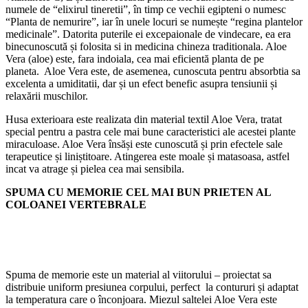
numele de “elixirul tineretii”, în timp ce vechii egipteni o numesc
“Planta de nemurire”, iar în unele locuri se numește “regina plantelor
medicinale”. Datorita puterile ei excepaionale de vindecare, ea era
binecunoscută și folosita si in medicina chineza traditionala. Aloe
Vera (aloe) este, fara indoiala, cea mai eficientă planta de pe
planeta. Aloe Vera este, de asemenea, cunoscuta pentru absorbtia sa
excelenta a umiditatii, dar și un efect benefic asupra tensiunii și
relaxării muschilor.
Husa exterioara este realizata din material textil Aloe Vera, tratat
special pentru a pastra cele mai bune caracteristici ale acestei plante
miraculoase. Aloe Vera însăși este cunoscută și prin efectele sale
terapeutice și liniștitoare. Atingerea este moale și matasoasa, astfel
incat va atrage și pielea cea mai sensibila.
SPUMA CU MEMORIE CEL MAI BUN PRIETEN AL
COLOANEI VERTEBRALE
Spuma de memorie este un material al viitorului – proiectat sa
distribuie uniform presiunea corpului, perfect la contururi și adaptat
la temperatura care o înconjoara. Miezul saltelei Aloe Vera este