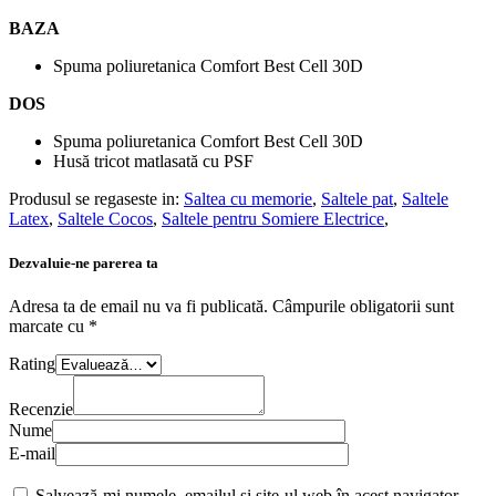
BAZA
Spuma poliuretanica Comfort Best Cell 30D
DOS
Spuma poliuretanica Comfort Best Cell 30D
Husă tricot matlasată cu PSF
Produsul se regaseste in:
Saltea cu memorie
,
Saltele pat
,
Saltele
Latex
,
Saltele Cocos
,
Saltele pentru Somiere Electrice
,
Dezvaluie-ne parerea ta
Adresa ta de email nu va fi publicată.
Câmpurile obligatorii sunt
marcate cu
*
Rating
Recenzie
Nume
E-mail
Salvează-mi numele, emailul și site-ul web în acest navigator