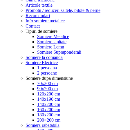
Articole textile
Promotii / reduceri saltele, pilote & perne
Recomandari
Info somiere metalice
Contact
Tipuri de somiere
Somiere Metalice
Somiere tapitate
Somiere Lemn
Somiere Supraponderali
Somiere la comanda
Somiere Electrice
1 persoana
2 persoane
Somiere dupa dimensiune
70x200 cm
90x200 cm
120x200 cm
140x190 cm
140x200 cm
160x200 cm
180x200 cm
200×200 cm
Somiera rabatabila