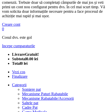
comenzii. Trebuie doar să completați câmpurile de mai jos și veti
primi un cont nou configurat pentru dvs. în cel mai scurt timp. Vă
vom solicita doar informațiile necesare pentru a face procesul de
achiziție mai rapid și mai ușor.
Creare cont
0
Cosul dvs. este gol
Incepe cumparaturile
Livrare
Gratuit!
Subtotal
0.00 lei
Total
0 lei
Vezi cos
Finalizare
Categorii
Somiere pat
Mecanisme Paturi Rabatabile
Mecanisme Rabatabile/Accesorii
Saltele pat
Cadre Pat
Gama Medicala