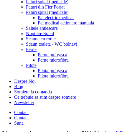
Paturi spital (medicale)
Paturi din Fier Forjat
Paturi spital (medicale)
Pat electric medical
Pat medical actionare manuala
Saltele antiescare
Noptiere Spital
Scaune cu rotile
Scaun toaleta - WC bolnavi
Perne
Perne puf gasca
Perne microfibra
Pilote
Pilota puf gasca
Pilota microfibra
Despre Noi
Blog
Somiere la comanda
Ce trebuie sa stim despre somiere
Newsletter
Contact
Contact
Suna