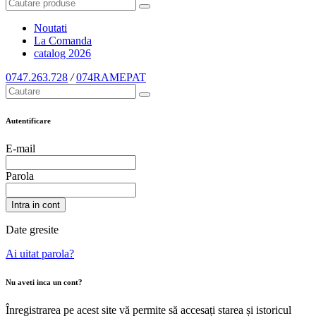
Noutati
La Comanda
catalog
2026
0747.263.728
/
074RAMEPAT
Autentificare
E-mail
Parola
Intra in cont
Date gresite
Ai uitat parola?
Nu aveti inca un cont?
Înregistrarea pe acest site vă permite să accesați starea și istoricul