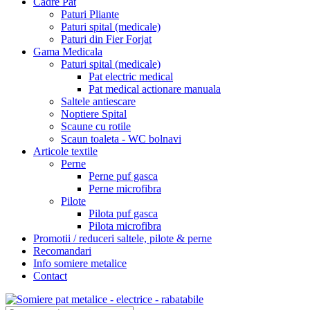
Cadre Pat
Paturi Pliante
Paturi spital (medicale)
Paturi din Fier Forjat
Gama Medicala
Paturi spital (medicale)
Pat electric medical
Pat medical actionare manuala
Saltele antiescare
Noptiere Spital
Scaune cu rotile
Scaun toaleta - WC bolnavi
Articole textile
Perne
Perne puf gasca
Perne microfibra
Pilote
Pilota puf gasca
Pilota microfibra
Promotii / reduceri saltele, pilote & perne
Recomandari
Info somiere metalice
Contact