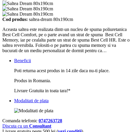
Cod produs:
saltea-dream 80x190cm
Aceasta saltea este realizata dintr-un nucleu de spuma poliuretanica
Best Cell Comfort, pe o parte avand un strat de spuma Best Cell
Memory, iar pe cealalta parte un strat de spuma Best Cell HR. Este o
saltea reversibila. Folositi-o pe partea cu spuma memory si va
bucurati de un mediu personalizat de dormit pentru ca…
Beneficii
Poti returna acest produs in 14 zile daca nu-ti place.
Produs in Romania.
Livrare Gratuita in toata tara!*
Modalitati de plata
Comanda telefonic
0747263728
Discuta cu un
Consultant
Livrare gratuita peste 500 lei (
vezi conditii
)