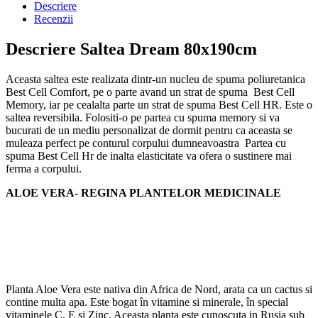
Descriere
Recenzii
Descriere Saltea Dream 80x190cm
Aceasta saltea este realizata dintr-un nucleu de spuma poliuretanica
Best Cell Comfort, pe o parte avand un strat de spuma Best Cell
Memory, iar pe cealalta parte un strat de spuma Best Cell HR. Este o
saltea reversibila. Folositi-o pe partea cu spuma memory si va
bucurati de un mediu personalizat de dormit pentru ca aceasta se
muleaza perfect pe conturul corpului dumneavoastra Partea cu
spuma Best Cell Hr de inalta elasticitate va ofera o sustinere mai
ferma a corpului.
ALOE VERA- REGINA PLANTELOR MEDICINALE
Planta Aloe Vera este nativa din Africa de Nord, arata ca un cactus si
contine multa apa. Este bogat în vitamine si minerale, în special
vitaminele C, E și Zinc. Aceasta planta este cunoscuta in Rusia sub