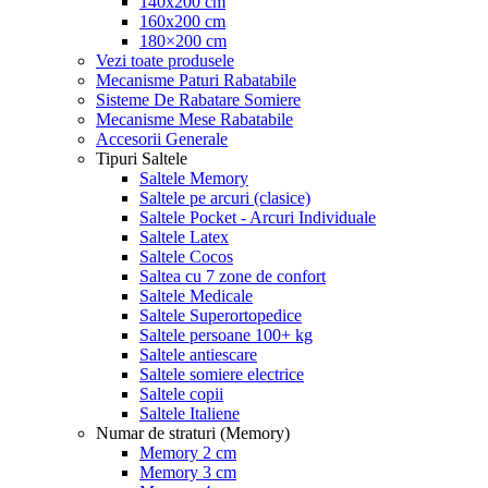
140x200 cm
160x200 cm
180×200 cm
Vezi toate produsele
Mecanisme Paturi Rabatabile
Sisteme De Rabatare Somiere
Mecanisme Mese Rabatabile
Accesorii Generale
Tipuri Saltele
Saltele Memory
Saltele pe arcuri (clasice)
Saltele Pocket - Arcuri Individuale
Saltele Latex
Saltele Cocos
Saltea cu 7 zone de confort
Saltele Medicale
Saltele Superortopedice
Saltele persoane 100+ kg
Saltele antiescare
Saltele somiere electrice
Saltele copii
Saltele Italiene
Numar de straturi (Memory)
Memory 2 cm
Memory 3 cm