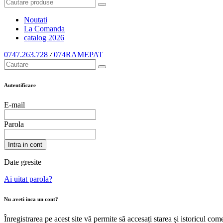
Noutati
La Comanda
catalog
2026
0747.263.728
/
074RAMEPAT
Autentificare
E-mail
Parola
Intra in cont
Date gresite
Ai uitat parola?
Nu aveti inca un cont?
Înregistrarea pe acest site vă permite să accesați starea și istoricul c