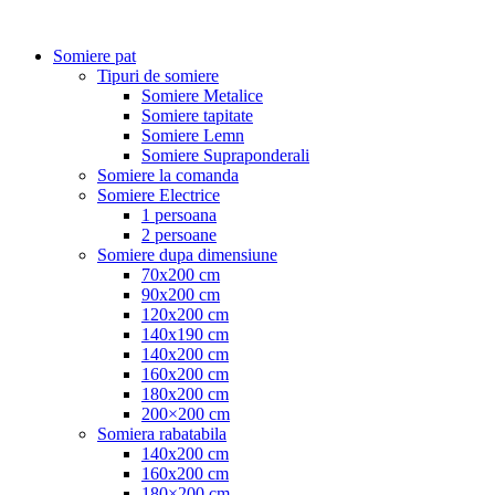
Somiere pat
Tipuri de somiere
Somiere Metalice
Somiere tapitate
Somiere Lemn
Somiere Supraponderali
Somiere la comanda
Somiere Electrice
1 persoana
2 persoane
Somiere dupa dimensiune
70x200 cm
90x200 cm
120x200 cm
140x190 cm
140x200 cm
160x200 cm
180x200 cm
200×200 cm
Somiera rabatabila
140x200 cm
160x200 cm
180×200 cm