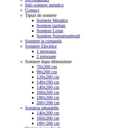
Info somiere metalice
Contact
Tipuri de somiere
Somiere Metalice
Somiere tapitate
Somiere Lemn
Somiere Supraponderali
Somiere la comanda
Somiere Electrice
1 persoana
2 persoane
Somiere dupa dimensiune
70x200 cm
90x200 cm
120x200 cm
140x190 cm
140x200 cm
160x200 cm
180x200 cm
200×200 cm
Somiera rabatabila
140x200 cm
160x200 cm
180×200 cm