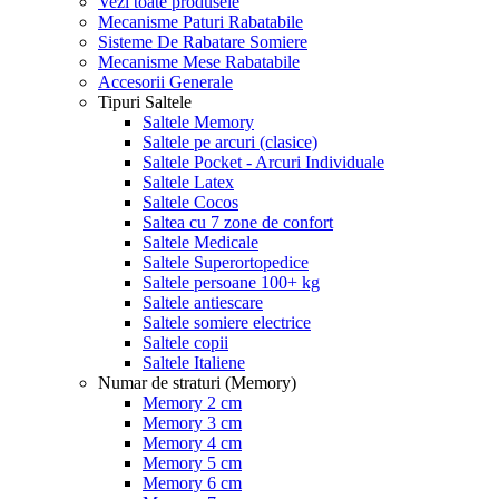
Vezi toate produsele
Mecanisme Paturi Rabatabile
Sisteme De Rabatare Somiere
Mecanisme Mese Rabatabile
Accesorii Generale
Tipuri Saltele
Saltele Memory
Saltele pe arcuri (clasice)
Saltele Pocket - Arcuri Individuale
Saltele Latex
Saltele Cocos
Saltea cu 7 zone de confort
Saltele Medicale
Saltele Superortopedice
Saltele persoane 100+ kg
Saltele antiescare
Saltele somiere electrice
Saltele copii
Saltele Italiene
Numar de straturi (Memory)
Memory 2 cm
Memory 3 cm
Memory 4 cm
Memory 5 cm
Memory 6 cm