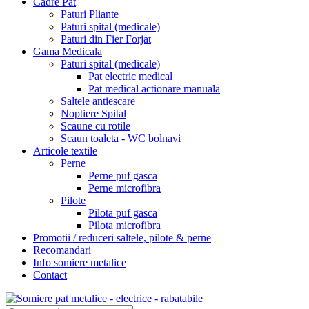
Cadre Pat
Paturi Pliante
Paturi spital (medicale)
Paturi din Fier Forjat
Gama Medicala
Paturi spital (medicale)
Pat electric medical
Pat medical actionare manuala
Saltele antiescare
Noptiere Spital
Scaune cu rotile
Scaun toaleta - WC bolnavi
Articole textile
Perne
Perne puf gasca
Perne microfibra
Pilote
Pilota puf gasca
Pilota microfibra
Promotii / reduceri saltele, pilote & perne
Recomandari
Info somiere metalice
Contact