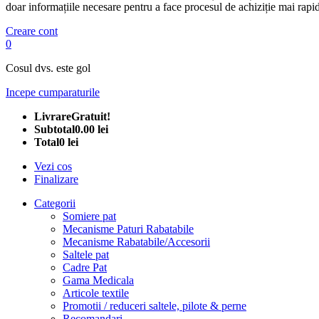
doar informațiile necesare pentru a face procesul de achiziție mai rapid
Creare cont
0
Cosul dvs. este gol
Incepe cumparaturile
Livrare
Gratuit!
Subtotal
0.00 lei
Total
0 lei
Vezi cos
Finalizare
Categorii
Somiere pat
Mecanisme Paturi Rabatabile
Mecanisme Rabatabile/Accesorii
Saltele pat
Cadre Pat
Gama Medicala
Articole textile
Promotii / reduceri saltele, pilote & perne
Recomandari