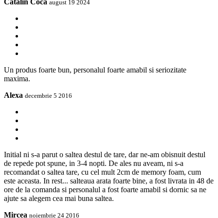
Cătălin Coca
august 19 2024
Un produs foarte bun, personalul foarte amabil si seriozitate
maxima.
Alexa
decembrie 5 2016
Initial ni s-a parut o saltea destul de tare, dar ne-am obisnuit destul
de repede pot spune, in 3-4 nopti. De ales nu aveam, ni s-a
recomandat o saltea tare, cu cel mult 2cm de memory foam, cum
este aceasta. In rest... salteaua arata foarte bine, a fost livrata in 48 de
ore de la comanda si personalul a fost foarte amabil si dornic sa ne
ajute sa alegem cea mai buna saltea.
Mircea
noiembrie 24 2016