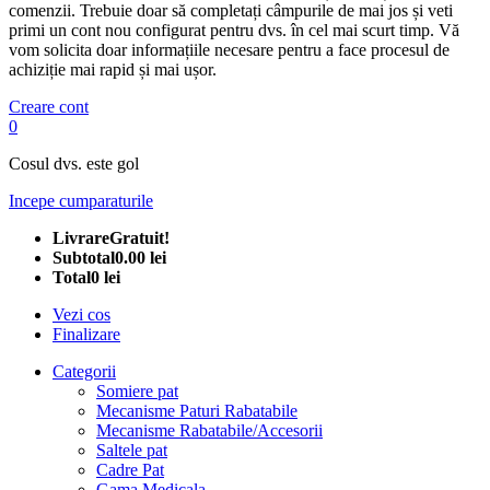
comenzii. Trebuie doar să completați câmpurile de mai jos și veti
primi un cont nou configurat pentru dvs. în cel mai scurt timp. Vă
vom solicita doar informațiile necesare pentru a face procesul de
achiziție mai rapid și mai ușor.
Creare cont
0
Cosul dvs. este gol
Incepe cumparaturile
Livrare
Gratuit!
Subtotal
0.00 lei
Total
0 lei
Vezi cos
Finalizare
Categorii
Somiere pat
Mecanisme Paturi Rabatabile
Mecanisme Rabatabile/Accesorii
Saltele pat
Cadre Pat
Gama Medicala