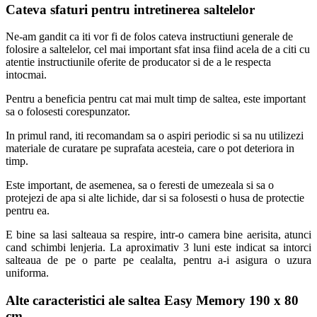
Cateva sfaturi pentru intretinerea saltelelor
Ne-am gandit ca iti vor fi de folos cateva instructiuni generale de
folosire a saltelelor, cel mai important sfat insa fiind acela de a citi cu
atentie instructiunile oferite de producator si de a le respecta
intocmai.
Pentru a beneficia pentru cat mai mult timp de saltea, este important
sa o folosesti corespunzator.
In primul rand, iti recomandam sa o aspiri periodic si sa nu utilizezi
materiale de curatare pe suprafata acesteia, care o pot deteriora in
timp.
Este important, de asemenea, sa o feresti de umezeala si sa o
protejezi de apa si alte lichide, dar si sa folosesti o husa de protectie
pentru ea.
E bine sa lasi salteaua sa respire, intr-o camera bine aerisita, atunci
cand schimbi lenjeria. La aproximativ 3 luni este indicat sa intorci
salteaua de pe o parte pe cealalta, pentru a-i asigura o uzura
uniforma.
Alte caracteristici ale saltea Easy Memory 190 x 80
cm