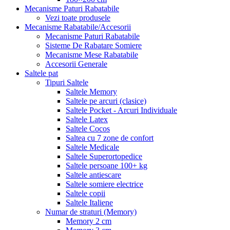
Mecanisme Paturi Rabatabile
Vezi toate produsele
Mecanisme Rabatabile/Accesorii
Mecanisme Paturi Rabatabile
Sisteme De Rabatare Somiere
Mecanisme Mese Rabatabile
Accesorii Generale
Saltele pat
Tipuri Saltele
Saltele Memory
Saltele pe arcuri (clasice)
Saltele Pocket - Arcuri Individuale
Saltele Latex
Saltele Cocos
Saltea cu 7 zone de confort
Saltele Medicale
Saltele Superortopedice
Saltele persoane 100+ kg
Saltele antiescare
Saltele somiere electrice
Saltele copii
Saltele Italiene
Numar de straturi (Memory)
Memory 2 cm