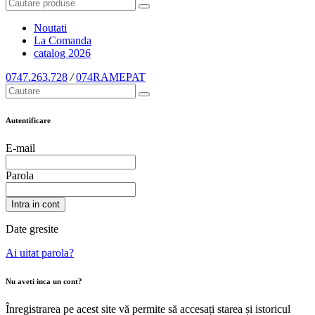
Noutati
La Comanda
catalog
2026
0747.263.728
/
074RAMEPAT
Autentificare
E-mail
Parola
Intra in cont
Date gresite
Ai uitat parola?
Nu aveti inca un cont?
Înregistrarea pe acest site vă permite să accesați starea și istoricul