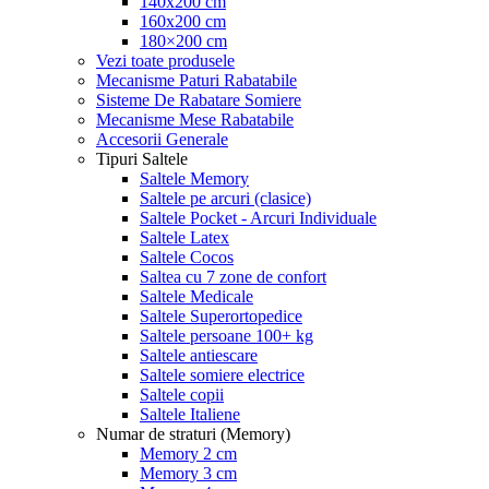
140x200 cm
160x200 cm
180×200 cm
Vezi toate produsele
Mecanisme Paturi Rabatabile
Sisteme De Rabatare Somiere
Mecanisme Mese Rabatabile
Accesorii Generale
Tipuri Saltele
Saltele Memory
Saltele pe arcuri (clasice)
Saltele Pocket - Arcuri Individuale
Saltele Latex
Saltele Cocos
Saltea cu 7 zone de confort
Saltele Medicale
Saltele Superortopedice
Saltele persoane 100+ kg
Saltele antiescare
Saltele somiere electrice
Saltele copii
Saltele Italiene
Numar de straturi (Memory)
Memory 2 cm
Memory 3 cm