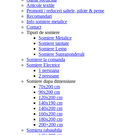
Articole textile
Promotii / reduceri saltele, pilote & perne
Recomandari
Info somiere metalice
Contact
Tipuri de somiere
Somiere Metalice
Somiere tapitate
Somiere Lemn
Somiere Supraponderali
Somiere la comanda
Somiere Electrice
1 persoana
2 persoane
Somiere dupa dimensiune
70x200 cm
90x200 cm
120x200 cm
140x190 cm
140x200 cm
160x200 cm
180x200 cm
200×200 cm
Somiera rabatabila