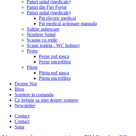
Paturi spital (medicale)
Paturi din Fier Forjat
Paturi spital (medicale)
Pat electric medical
Pat medical actionare manuala
Saltele antiescare
Noptiere Spital
Scaune cu rotile
Scaun toaleta - WC bolnavi
Perne
Perne puf gasca
Perne microfibra
Pilote
Pilota puf gasca
Pilota microfibra
Despre Noi
Blog
Somiere la comanda
Ce trebuie sa stim despre somiere
Newsletter
Contact
Contact
Suna