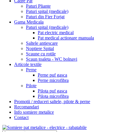
Cadre Pat
Paturi Pliante
Paturi spital (medicale)
Paturi din Fier Forjat
Gama Medicala
Paturi spital (medicale)
Pat electric medical
Pat medical actionare manuala
Saltele antiescare
Noptiere Spital
Scaune cu rotile
Scaun toaleta - WC bolnavi
Articole textile
Perne
Perne puf gasca
Perne microfibra
Pilote
Pilota puf gasca
Pilota microfibra
Promotii / reduceri saltele, pilote & perne
Recomandari
Info somiere metalice
Contact