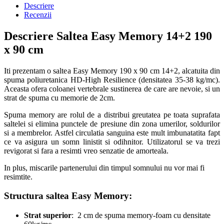
Descriere
Recenzii
Descriere Saltea Easy Memory 14+2 190
x 90 cm
Iti prezentam o saltea Easy Memory 190 x 90 cm 14+2, alcatuita din
spuma poliuretanica HD-High Resilience (densitatea 35-38 kg/mc).
Aceasta ofera coloanei vertebrale sustinerea de care are nevoie, si un
strat de spuma cu memorie de 2cm.
Spuma memory are rolul de a distribui greutatea pe toata suprafata
saltelei si elimina punctele de presiune din zona umerilor, soldurilor
si a membrelor. Astfel circulatia sanguina este mult imbunatatita fapt
ce va asigura un somn linistit si odihnitor. Utilizatorul se va trezi
revigorat si fara a resimti vreo senzatie de amorteala.
In plus, miscarile partenerului din timpul somnului nu vor mai fi
resimtite.
Structura saltea Easy Memory
:
Strat superior
: 2 cm de spuma memory-foam cu densitate