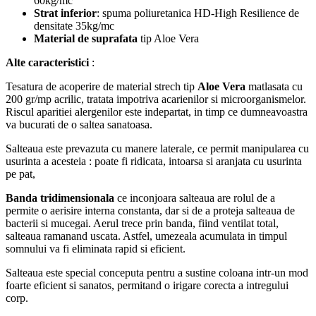
60kg/mc
Strat inferior
: spuma poliuretanica HD-High Resilience de
densitate 35kg/mc
Material de suprafata
tip Aloe Vera
Alte caracteristici
:
Tesatura de acoperire de material strech tip
Aloe Vera
matlasata cu
200 gr/mp acrilic, tratata impotriva acarienilor si microorganismelor.
Riscul aparitiei alergenilor este indepartat, in timp ce dumneavoastra
va bucurati de o saltea sanatoasa.
Salteaua este prevazuta cu manere laterale, ce permit manipularea cu
usurinta a acesteia : poate fi ridicata, intoarsa si aranjata cu usurinta
pe pat,
Banda tridimensionala
ce inconjoara salteaua are rolul de a
permite o aerisire interna constanta, dar si de a proteja salteaua de
bacterii si mucegai. Aerul trece prin banda, fiind ventilat total,
salteaua ramanand uscata. Astfel, umezeala acumulata in timpul
somnului va fi eliminata rapid si eficient.
Salteaua este special conceputa pentru a sustine coloana intr-un mod
foarte eficient si sanatos, permitand o irigare corecta a intregului
corp.