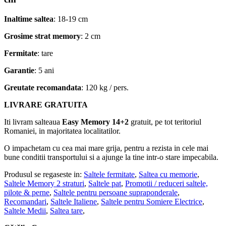
Inaltime saltea
: 18-19 cm
Grosime strat memory
: 2 cm
Fermitate
: tare
Garantie
: 5 ani
Greutate recomandata
: 120 kg / pers.
LIVRARE GRATUITA
Iti livram salteaua
Easy Memory 14+2
gratuit, pe tot teritoriul
Romaniei, in majoritatea localitatilor.
O impachetam cu cea mai mare grija, pentru a rezista in cele mai
bune conditii transportului si a ajunge la tine intr-o stare impecabila.
Produsul se regaseste in:
Saltele fermitate
,
Saltea cu memorie
,
Saltele Memory 2 straturi
,
Saltele pat
,
Promotii / reduceri saltele,
pilote & perne
,
Saltele pentru persoane supraponderale
,
Recomandari
,
Saltele Italiene
,
Saltele pentru Somiere Electrice
,
Saltele Medii
,
Saltea tare
,