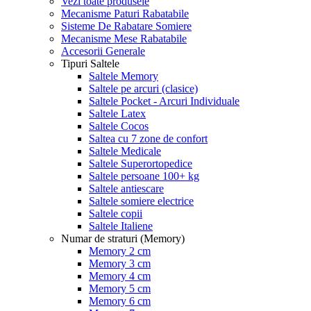
Vezi toate produsele
Mecanisme Paturi Rabatabile
Sisteme De Rabatare Somiere
Mecanisme Mese Rabatabile
Accesorii Generale
Tipuri Saltele
Saltele Memory
Saltele pe arcuri (clasice)
Saltele Pocket - Arcuri Individuale
Saltele Latex
Saltele Cocos
Saltea cu 7 zone de confort
Saltele Medicale
Saltele Superortopedice
Saltele persoane 100+ kg
Saltele antiescare
Saltele somiere electrice
Saltele copii
Saltele Italiene
Numar de straturi (Memory)
Memory 2 cm
Memory 3 cm
Memory 4 cm
Memory 5 cm
Memory 6 cm