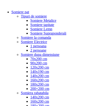
Somiere pat
Tipuri de somiere
Somiere Metalice
Somiere tapitate
Somiere Lemn
Somiere Supraponderali
Somiere la comanda
Somiere Electrice
1 persoana
2 persoane
Somiere dupa dimensiune
70x200 cm
90x200 cm
120x200 cm
140x190 cm
140x200 cm
160x200 cm
180x200 cm
200×200 cm
Somiera rabatabila
140x200 cm
160x200 cm
180×200 cm