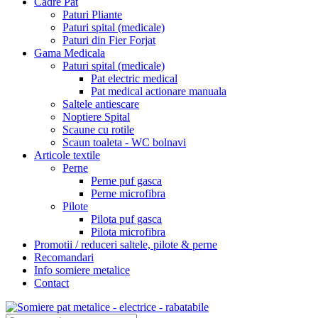
Cadre Pat
Paturi Pliante
Paturi spital (medicale)
Paturi din Fier Forjat
Gama Medicala
Paturi spital (medicale)
Pat electric medical
Pat medical actionare manuala
Saltele antiescare
Noptiere Spital
Scaune cu rotile
Scaun toaleta - WC bolnavi
Articole textile
Perne
Perne puf gasca
Perne microfibra
Pilote
Pilota puf gasca
Pilota microfibra
Promotii / reduceri saltele, pilote & perne
Recomandari
Info somiere metalice
Contact