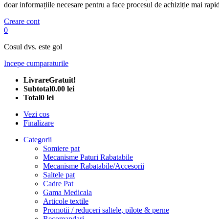
doar informațiile necesare pentru a face procesul de achiziție mai rapid
Creare cont
0
Cosul dvs. este gol
Incepe cumparaturile
Livrare
Gratuit!
Subtotal
0.00 lei
Total
0 lei
Vezi cos
Finalizare
Categorii
Somiere pat
Mecanisme Paturi Rabatabile
Mecanisme Rabatabile/Accesorii
Saltele pat
Cadre Pat
Gama Medicala
Articole textile
Promotii / reduceri saltele, pilote & perne
Recomandari