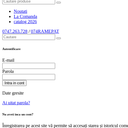
Noutati
La Comanda
catalog
2026
0747.263.728
/
074RAMEPAT
Autentificare
E-mail
Parola
Intra in cont
Date gresite
Ai uitat parola?
Nu aveti inca un cont?
Înregistrarea pe acest site vă permite să accesați starea și istoricul c