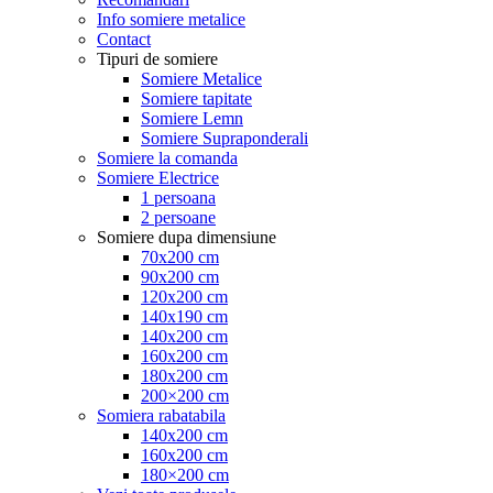
Info somiere metalice
Contact
Tipuri de somiere
Somiere Metalice
Somiere tapitate
Somiere Lemn
Somiere Supraponderali
Somiere la comanda
Somiere Electrice
1 persoana
2 persoane
Somiere dupa dimensiune
70x200 cm
90x200 cm
120x200 cm
140x190 cm
140x200 cm
160x200 cm
180x200 cm
200×200 cm
Somiera rabatabila
140x200 cm
160x200 cm
180×200 cm