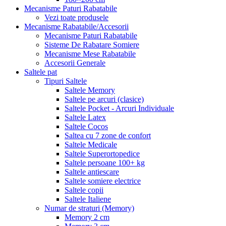
Mecanisme Paturi Rabatabile
Vezi toate produsele
Mecanisme Rabatabile/Accesorii
Mecanisme Paturi Rabatabile
Sisteme De Rabatare Somiere
Mecanisme Mese Rabatabile
Accesorii Generale
Saltele pat
Tipuri Saltele
Saltele Memory
Saltele pe arcuri (clasice)
Saltele Pocket - Arcuri Individuale
Saltele Latex
Saltele Cocos
Saltea cu 7 zone de confort
Saltele Medicale
Saltele Superortopedice
Saltele persoane 100+ kg
Saltele antiescare
Saltele somiere electrice
Saltele copii
Saltele Italiene
Numar de straturi (Memory)
Memory 2 cm