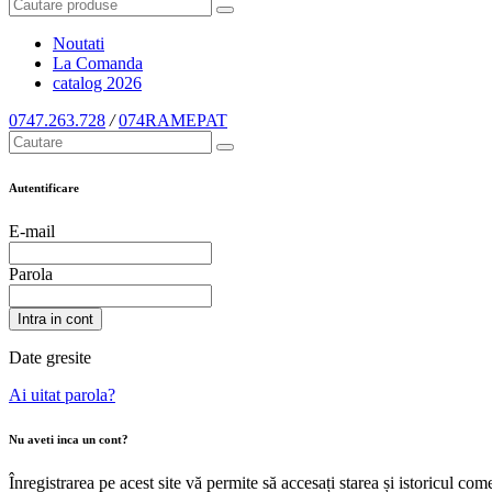
Noutati
La Comanda
catalog
2026
0747.263.728
/
074RAMEPAT
Autentificare
E-mail
Parola
Intra in cont
Date gresite
Ai uitat parola?
Nu aveti inca un cont?
Înregistrarea pe acest site vă permite să accesați starea și istoricul c