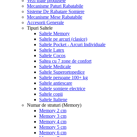
Vezi toate produsele
Mecanisme Paturi Rabatabile
Sisteme De Rabatare Somiere
Mecanisme Mese Rabatabile
Accesorii Generale
Tipuri Saltele
Saltele Memory
Saltele pe arcuri (clasice)
Saltele Pocket - Arcuri Individuale
Saltele Latex
Saltele Cocos
Saltea cu 7 zone de confort
Saltele Medicale
Saltele Superortopedice
Saltele persoane 100+ kg
Saltele antiescare
Saltele somiere electrice
Saltele copii
Saltele Italiene
Numar de straturi (Memory)
Memory 2 cm
Memory 3 cm
Memory 4 cm
Memory 5 cm
Memory 6 cm