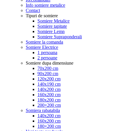
Info somiere metalice
Contact
Tipuri de somiere
Somiere Metalice
Somiere tapitate
Somiere Lemn
Somiere Supraponderali
Somiere la comanda
Somiere Electrice
1 persoana
2 persoane
Somiere dupa dimensiune
70x200 cm
90x200 cm
120x200 cm
140x190 cm
140x200 cm
160x200 cm
180x200 cm
200×200 cm
Somiera rabatabila
140x200 cm
160x200 cm
180×200 cm