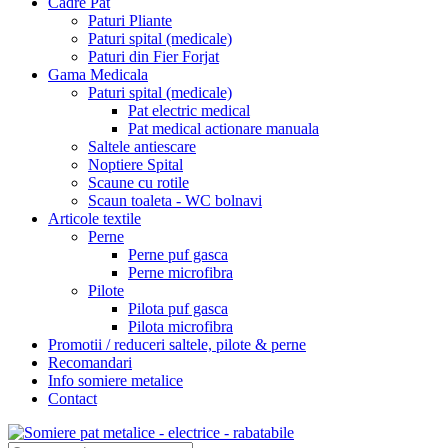
Cadre Pat
Paturi Pliante
Paturi spital (medicale)
Paturi din Fier Forjat
Gama Medicala
Paturi spital (medicale)
Pat electric medical
Pat medical actionare manuala
Saltele antiescare
Noptiere Spital
Scaune cu rotile
Scaun toaleta - WC bolnavi
Articole textile
Perne
Perne puf gasca
Perne microfibra
Pilote
Pilota puf gasca
Pilota microfibra
Promotii / reduceri saltele, pilote & perne
Recomandari
Info somiere metalice
Contact