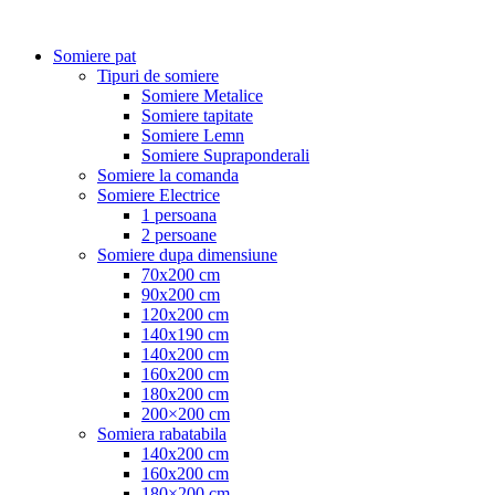
Somiere pat
Tipuri de somiere
Somiere Metalice
Somiere tapitate
Somiere Lemn
Somiere Supraponderali
Somiere la comanda
Somiere Electrice
1 persoana
2 persoane
Somiere dupa dimensiune
70x200 cm
90x200 cm
120x200 cm
140x190 cm
140x200 cm
160x200 cm
180x200 cm
200×200 cm
Somiera rabatabila
140x200 cm
160x200 cm
180×200 cm