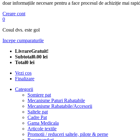
doar informațiile necesare pentru a face procesul de achiziție mai rapid
Creare cont
0
Cosul dvs. este gol
Incepe cumparaturile
Livrare
Gratuit!
Subtotal
0.00 lei
Total
0 lei
Vezi cos
Finalizare
Categorii
Somiere pat
Mecanisme Paturi Rabatabile
Mecanisme Rabatabile/Accesorii
Saltele pat
Cadre Pat
Gama Medicala
Articole textile
Promotii / reduceri saltele, pilote & perne
Recomandari