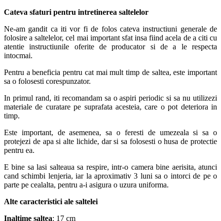
Cateva sfaturi pentru intretinerea saltelelor
Ne-am gandit ca iti vor fi de folos cateva instructiuni generale de
folosire a saltelelor, cel mai important sfat insa fiind acela de a citi cu
atentie instructiunile oferite de producator si de a le respecta
intocmai.
Pentru a beneficia pentru cat mai mult timp de saltea, este important
sa o folosesti corespunzator.
In primul rand, iti recomandam sa o aspiri periodic si sa nu utilizezi
materiale de curatare pe suprafata acesteia, care o pot deteriora in
timp.
Este important, de asemenea, sa o feresti de umezeala si sa o
protejezi de apa si alte lichide, dar si sa folosesti o husa de protectie
pentru ea.
E bine sa lasi salteaua sa respire, intr-o camera bine aerisita, atunci
cand schimbi lenjeria, iar la aproximativ 3 luni sa o intorci de pe o
parte pe cealalta, pentru a-i asigura o uzura uniforma.
Alte caracteristici ale saltelei
Inaltime saltea
: 17 cm