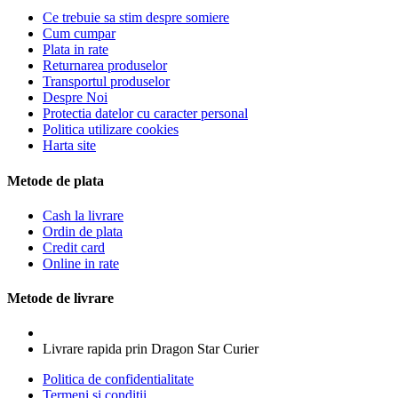
Ce trebuie sa stim despre somiere
Cum cumpar
Plata in rate
Returnarea produselor
Transportul produselor
Despre Noi
Protectia datelor cu caracter personal
Politica utilizare cookies
Harta site
Metode de plata
Cash la livrare
Ordin de plata
Credit card
Online in rate
Metode de livrare
Livrare rapida prin Dragon Star Curier
Politica de confidentialitate
Termeni si conditii