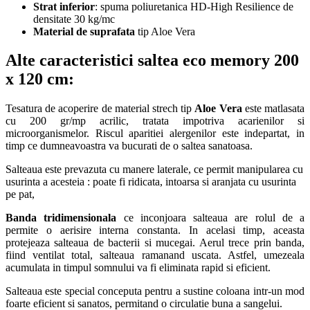
Strat inferior
: spuma poliuretanica HD-High Resilience de
densitate 30 kg/mc
Material de suprafata
tip Aloe Vera
Alte caracteristici saltea eco memory 200
x 120 cm
:
Tesatura de acoperire de material strech tip
Aloe Vera
este matlasata
cu 200 gr/mp acrilic, tratata impotriva acarienilor si
microorganismelor. Riscul aparitiei alergenilor este indepartat, in
timp ce dumneavoastra va bucurati de o saltea sanatoasa.
Salteaua este prevazuta cu manere laterale, ce permit manipularea cu
usurinta a acesteia : poate fi ridicata, intoarsa si aranjata cu usurinta
pe pat,
Banda tridimensionala
ce inconjoara salteaua are rolul de a
permite o aerisire interna constanta. In acelasi timp, aceasta
protejeaza salteaua de bacterii si mucegai. Aerul trece prin banda,
fiind ventilat total, salteaua ramanand uscata. Astfel, umezeala
acumulata in timpul somnului va fi eliminata rapid si eficient.
Salteaua este special conceputa pentru a sustine coloana intr-un mod
foarte eficient si sanatos, permitand o circulatie buna a sangelui.