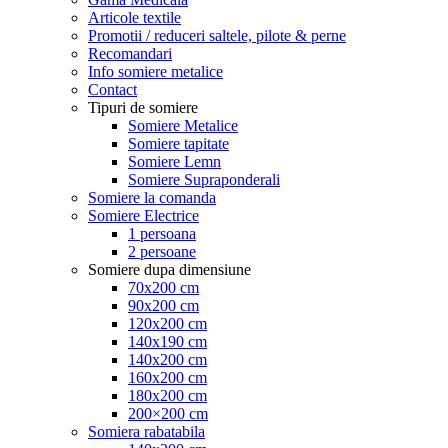
Articole textile
Promotii / reduceri saltele, pilote & perne
Recomandari
Info somiere metalice
Contact
Tipuri de somiere
Somiere Metalice
Somiere tapitate
Somiere Lemn
Somiere Supraponderali
Somiere la comanda
Somiere Electrice
1 persoana
2 persoane
Somiere dupa dimensiune
70x200 cm
90x200 cm
120x200 cm
140x190 cm
140x200 cm
160x200 cm
180x200 cm
200×200 cm
Somiera rabatabila