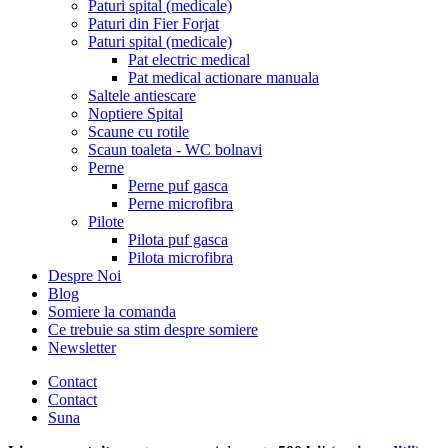
Paturi spital (medicale)
Paturi din Fier Forjat
Paturi spital (medicale)
Pat electric medical
Pat medical actionare manuala
Saltele antiescare
Noptiere Spital
Scaune cu rotile
Scaun toaleta - WC bolnavi
Perne
Perne puf gasca
Perne microfibra
Pilote
Pilota puf gasca
Pilota microfibra
Despre Noi
Blog
Somiere la comanda
Ce trebuie sa stim despre somiere
Newsletter
Contact
Contact
Suna