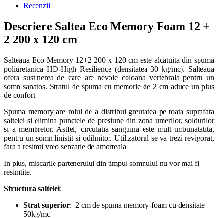
Recenzii
Descriere Saltea Eco Memory Foam 12 +
2 200 x 120 cm
Salteaua Eco Memory 12+2 200 x 120 cm este alcatuita din spuma
poliuretanica HD-High Resilience (densitatea 30 kg/mc). Salteaua
ofera sustinerea de care are nevoie coloana vertebrala pentru un
somn sanatos. Stratul de spuma cu memorie de 2 cm aduce un plus
de confort.
Spuma memory are rolul de a distribui greutatea pe toata suprafata
saltelei si elimina punctele de presiune din zona umerilor, soldurilor
si a membrelor. Astfel, circulatia sanguina este mult imbunatatita,
pentru un somn linistit si odihnitor. Utilizatorul se va trezi revigorat,
fara a resimti vreo senzatie de amorteala.
In plus, miscarile partenerului din timpul somnului nu vor mai fi
resimtite.
Structura saltelei
:
Strat superior
: 2 cm de spuma memory-foam cu densitate
50kg/mc