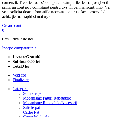
comenzii. Trebuie doar să completați câmpurile de mai jos și veti
primi un cont nou configurat pentru dvs. în cel mai scurt timp. Vă
vom solicita doar informațiile necesare pentru a face procesul de
achiziție mai rapid și mai ușor.
Creare cont
0
Cosul dvs. este gol
Incepe cumparaturile
Livrare
Gratuit!
Subtotal
0.00 lei
Total
0 lei
Vezi cos
Finalizare
Categorii
Somiere pat
Mecanisme Paturi Rabatabile
Mecanisme Rabatabile/Accesorii
Saltele pat
Cadre Pat
Gama Medicala