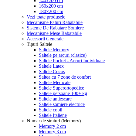
140x200 cm
160x200 cm
180×200 cm
Vezi toate produsele
Mecanisme Paturi Rabatabile
Sisteme De Rabatare Somiere
Mecanisme Mese Rabatabile
Accesorii Generale
Tipuri Saltele
Saltele Memory
Saltele pe arcuri (clasice)
Saltele Pocket - Arcuri Individuale
Saltele Latex
Saltele Cocos
Saltea cu 7 zone de confort
Saltele Medicale
Saltele Superortopedice
Saltele persoane 100+ kg
Saltele antiescare
Saltele somiere electrice
Saltele copii
Saltele Italiene
Numar de straturi (Memory)
Memory 2 cm
Memory 3 cm