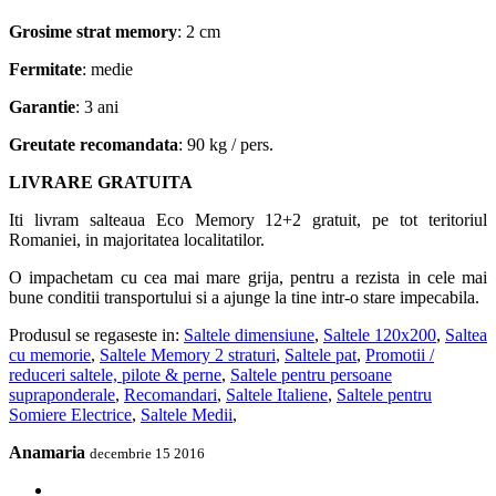
Grosime strat memory
: 2 cm
Fermitate
: medie
Garantie
: 3 ani
Greutate recomandata
: 90 kg / pers.
LIVRARE GRATUITA
Iti livram salteaua Eco Memory 12+2 gratuit, pe tot teritoriul
Romaniei, in majoritatea localitatilor.
O impachetam cu cea mai mare grija, pentru a rezista in cele mai
bune conditii transportului si a ajunge la tine intr-o stare impecabila.
Produsul se regaseste in:
Saltele dimensiune
,
Saltele 120x200
,
Saltea
cu memorie
,
Saltele Memory 2 straturi
,
Saltele pat
,
Promotii /
reduceri saltele, pilote & perne
,
Saltele pentru persoane
supraponderale
,
Recomandari
,
Saltele Italiene
,
Saltele pentru
Somiere Electrice
,
Saltele Medii
,
Anamaria
decembrie 15 2016