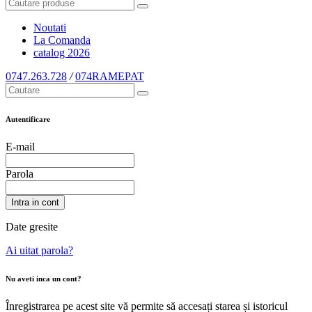
Noutati
La Comanda
catalog
2026
0747.263.728
/
074RAMEPAT
Autentificare
E-mail
Parola
Intra in cont
Date gresite
Ai uitat parola?
Nu aveti inca un cont?
Înregistrarea pe acest site vă permite să accesați starea și istoricul