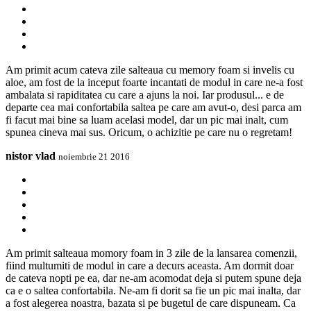
Am primit acum cateva zile salteaua cu memory foam si invelis cu
aloe, am fost de la inceput foarte incantati de modul in care ne-a fost
ambalata si rapiditatea cu care a ajuns la noi. Iar produsul... e de
departe cea mai confortabila saltea pe care am avut-o, desi parca am
fi facut mai bine sa luam acelasi model, dar un pic mai inalt, cum
spunea cineva mai sus. Oricum, o achizitie pe care nu o regretam!
nistor vlad
noiembrie 21 2016
Am primit salteaua momory foam in 3 zile de la lansarea comenzii,
fiind multumiti de modul in care a decurs aceasta. Am dormit doar
de cateva nopti pe ea, dar ne-am acomodat deja si putem spune deja
ca e o saltea confortabila. Ne-am fi dorit sa fie un pic mai inalta, dar
a fost alegerea noastra, bazata si pe bugetul de care dispuneam. Ca