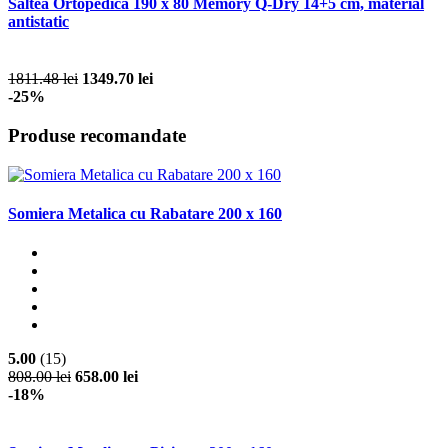
Saltea Ortopedica 190 x 80 Memory Q-Dry 14+5 cm, material
antistatic
1811.48 lei
1349.70 lei
-25%
Produse recomandate
Somiera Metalica cu Rabatare 200 x 160
5.00
(15)
808.00 lei
658.00 lei
-18%