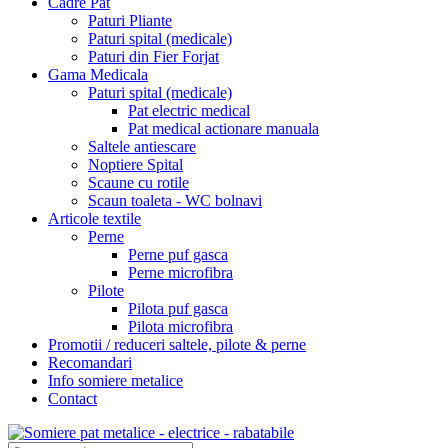
Cadre Pat
Paturi Pliante
Paturi spital (medicale)
Paturi din Fier Forjat
Gama Medicala
Paturi spital (medicale)
Pat electric medical
Pat medical actionare manuala
Saltele antiescare
Noptiere Spital
Scaune cu rotile
Scaun toaleta - WC bolnavi
Articole textile
Perne
Perne puf gasca
Perne microfibra
Pilote
Pilota puf gasca
Pilota microfibra
Promotii / reduceri saltele, pilote & perne
Recomandari
Info somiere metalice
Contact