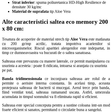
Strat inferior
: spuma poliuretanica HD-High Resilience de
densitate 30 kg/mc
Material de suprafata
tip Aloe Vera
Alte caracteristici saltea eco memory 200
x 80 cm
:
Tesatura de acoperire de material strech tip
Aloe Vera
este matlasata
cu 200 gr/mp acrilic, tratata impotriva acarienilor si
microorganismelor. Riscul aparitiei alergenilor este indepartat, in
timp ce dumneavoastra va bucurati de o saltea sanatoasa.
Salteaua este prevazuta cu manere laterale, ce permit manipularea cu
usurinta a acesteia : poate fi ridicata, intoarsa si aranjata cu usurinta
pe pat,
Banda tridimensionala
ce inconjoara salteaua are rolul de a
permite o aerisire interna constanta. In acelasi timp, aceasta
protejeaza salteaua de bacterii si mucegai. Aerul trece prin banda,
fiind ventilat total, salteaua ramanand uscata. Astfel, umezeala
acumulata in timpul somnului va fi eliminata rapid si eficient.
Salteaua este special conceputa pentru a sustine coloana intr-un mod
foarte eficient si sanatos, permitand o circulatie buna a sangelui.