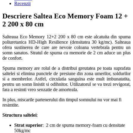
Recenzii
Descriere Saltea Eco Memory Foam 12 +
2 200 x 80 cm
Salteaua Eco Memory 12+2 200 x 80 cm este alcatuita din spuma
poliuretanica HD-High Resilience (densitatea 30 kg/mc). Salteaua
ofera sustinerea de care are nevoie coloana vertebrala pentru un
somn sanatos. Stratul de spuma cu memorie de 2 cm aduce un plus
de confort.
Spuma memory are rolul de a distribui greutatea pe toata suprafata
saltelei si elimina punctele de presiune din zona umerilor, soldurilor
si a membrelor. Astfel, circulatia sanguina este mult imbunatatita,
pentru un somn linistit si odihnitor. Utilizatorul se va trezi revigorat,
fara a resimti vreo senzatie de amorteala.
In plus, miscarile partenerului din timpul somnului nu vor mai fi
resimtite.
Structura saltelei
:
Strat superior
: 2 cm de spuma memory-foam cu densitate
50kg/mc