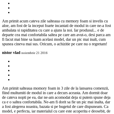
Am primit acum cateva zile salteaua cu memory foam si invelis cu
aloe, am fost de la inceput foarte incantati de modul in care ne-a fost
ambalata si rapiditatea cu care a ajuns la noi. Iar produsul... e de
departe cea mai confortabila saltea pe care am avut-o, desi parca am
fi facut mai bine sa luam acelasi model, dar un pic mai inalt, cum
spunea cineva mai sus. Oricum, o achizitie pe care nu o regretam!
nistor vlad
noiembrie 21 2016
Am primit salteaua momory foam in 3 zile de la lansarea comenzii,
fiind multumiti de modul in care a decurs aceasta. Am dormit doar
de cateva nopti pe ea, dar ne-am acomodat deja si putem spune deja
ca e o saltea confortabila. Ne-am fi dorit sa fie un pic mai inalta, dar
a fost alegerea noastra, bazata si pe bugetul de care dispuneam. Ca
model, e perfecta, iar materialul cu care este acoperita e deosebit, de