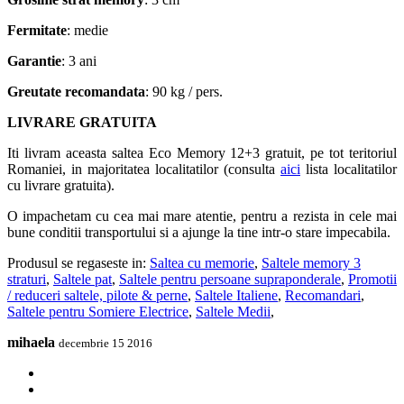
Fermitate
: medie
Garantie
: 3 ani
Greutate recomandata
: 90 kg / pers.
LIVRARE GRATUITA
Iti livram aceasta saltea Eco Memory 12+3 gratuit, pe tot teritoriul
Romaniei, in majoritatea localitatilor (consulta
aici
lista localitatilor
cu livrare gratuita).
O impachetam cu cea mai mare atentie, pentru a rezista in cele mai
bune conditii transportului si a ajunge la tine intr-o stare impecabila.
Produsul se regaseste in:
Saltea cu memorie
,
Saltele memory 3
straturi
,
Saltele pat
,
Saltele pentru persoane supraponderale
,
Promotii
/ reduceri saltele, pilote & perne
,
Saltele Italiene
,
Recomandari
,
Saltele pentru Somiere Electrice
,
Saltele Medii
,
mihaela
decembrie 15 2016