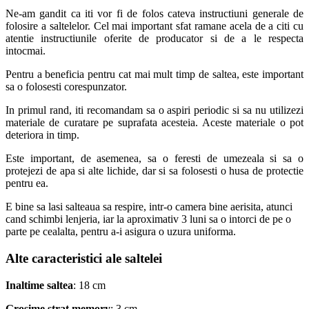
Ne-am gandit ca iti vor fi de folos cateva instructiuni generale de
folosire a saltelelor. Cel mai important sfat ramane acela de a citi cu
atentie instructiunile oferite de producator si de a le respecta
intocmai.
Pentru a beneficia pentru cat mai mult timp de saltea, este important
sa o folosesti corespunzator.
In primul rand, iti recomandam sa o aspiri periodic si sa nu utilizezi
materiale de curatare pe suprafata acesteia. Aceste materiale o pot
deteriora in timp.
Este important, de asemenea, sa o feresti de umezeala si sa o
protejezi de apa si alte lichide, dar si sa folosesti o husa de protectie
pentru ea.
E bine sa lasi salteaua sa respire, intr-o camera bine aerisita, atunci
cand schimbi lenjeria, iar la aproximativ 3 luni sa o intorci de pe o
parte pe cealalta, pentru a-i asigura o uzura uniforma.
Alte caracteristici ale saltelei
Inaltime saltea
: 18 cm
Grosime strat memory
: 3 cm