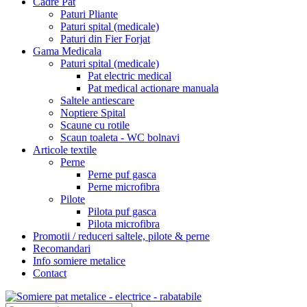
Cadre Pat
Paturi Pliante
Paturi spital (medicale)
Paturi din Fier Forjat
Gama Medicala
Paturi spital (medicale)
Pat electric medical
Pat medical actionare manuala
Saltele antiescare
Noptiere Spital
Scaune cu rotile
Scaun toaleta - WC bolnavi
Articole textile
Perne
Perne puf gasca
Perne microfibra
Pilote
Pilota puf gasca
Pilota microfibra
Promotii / reduceri saltele, pilote & perne
Recomandari
Info somiere metalice
Contact