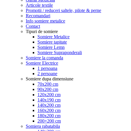
Articole textile
Promotii / reduceri saltele, pilote & perne
Recomandari
Info somiere metalice
Contact
Tipuri de somiere
Somiere Metalice
Somiere tapitate
Somiere Lemn
Somiere Supraponderali
Somiere la comanda
Somiere Electrice
1 persoana
2 persoane
Somiere dupa dimensiune
70x200 cm
90x200 cm
120x200 cm
140x190 cm
140x200 cm
160x200 cm
180x200 cm
200×200 cm
Somiera rabatabila