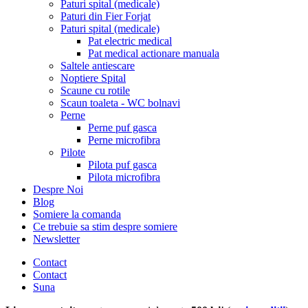
Paturi spital (medicale)
Paturi din Fier Forjat
Paturi spital (medicale)
Pat electric medical
Pat medical actionare manuala
Saltele antiescare
Noptiere Spital
Scaune cu rotile
Scaun toaleta - WC bolnavi
Perne
Perne puf gasca
Perne microfibra
Pilote
Pilota puf gasca
Pilota microfibra
Despre Noi
Blog
Somiere la comanda
Ce trebuie sa stim despre somiere
Newsletter
Contact
Contact
Suna