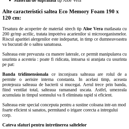
Material de suprafata
tip Aloe Vera
Alte caracteristici
saltea Eco Memory Foam 190 x
120 cm:
Tesatura de acoperire de material strech tip
Aloe Vera
matlasata cu
200 gr/mp acrilic, tratata impotriva acarienilor si microorganismelor.
Riscul aparitiei alergenilor este indepartat, in timp ce dumneavoastra
va bucurati de o saltea sanatoasa.
Salteaua este prevazuta cu manere laterale, ce permit manipularea cu
usurinta a acesteia : poate fi ridicata, intoarsa si aranjata cu usurinta
pe pat:
Banda tridimensionala
ce inconjoara salteaua are rolul de a
permite o aerisire interna constanta. In acelasi timp, aceasta
protejeaza salteaua de bacterii si mucegai. Aerul trece prin banda,
fiind ventilat total, salteaua ramanand uscata. Astfel, umezeala
acumulata in timpul somnului va fi eliminata rapid si eficient.
Salteaua este special conceputa pentru a sustine coloana intr-un mod
foarte eficient si sanatos, permitand o irigare corecta a intregului
corp.
Cateva sfaturi pentru intretinerea saltelelor