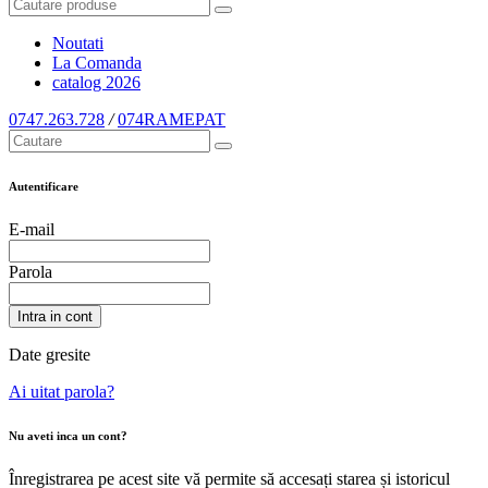
Noutati
La Comanda
catalog
2026
0747.263.728
/
074RAMEPAT
Autentificare
E-mail
Parola
Intra in cont
Date gresite
Ai uitat parola?
Nu aveti inca un cont?
Înregistrarea pe acest site vă permite să accesați starea și istoricul