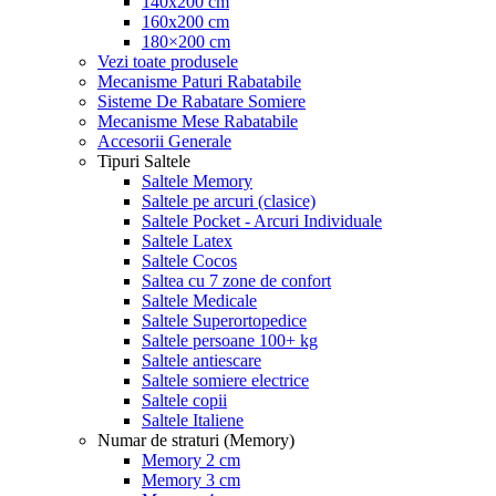
140x200 cm
160x200 cm
180×200 cm
Vezi toate produsele
Mecanisme Paturi Rabatabile
Sisteme De Rabatare Somiere
Mecanisme Mese Rabatabile
Accesorii Generale
Tipuri Saltele
Saltele Memory
Saltele pe arcuri (clasice)
Saltele Pocket - Arcuri Individuale
Saltele Latex
Saltele Cocos
Saltea cu 7 zone de confort
Saltele Medicale
Saltele Superortopedice
Saltele persoane 100+ kg
Saltele antiescare
Saltele somiere electrice
Saltele copii
Saltele Italiene
Numar de straturi (Memory)
Memory 2 cm
Memory 3 cm