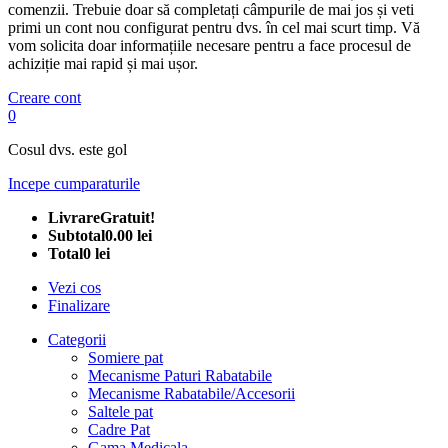
comenzii. Trebuie doar să completați câmpurile de mai jos și veti
primi un cont nou configurat pentru dvs. în cel mai scurt timp. Vă
vom solicita doar informațiile necesare pentru a face procesul de
achiziție mai rapid și mai ușor.
Creare cont
0
Cosul dvs. este gol
Incepe cumparaturile
Livrare
Gratuit!
Subtotal
0.00 lei
Total
0 lei
Vezi cos
Finalizare
Categorii
Somiere pat
Mecanisme Paturi Rabatabile
Mecanisme Rabatabile/Accesorii
Saltele pat
Cadre Pat
Gama Medicala