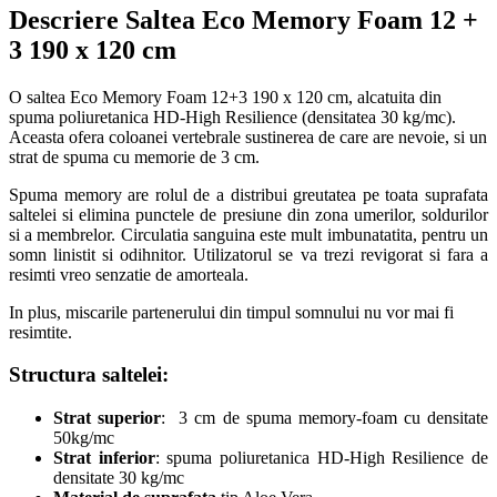
Descriere Saltea Eco Memory Foam 12 +
3 190 x 120 cm
O saltea Eco Memory Foam 12+3 190 x 120 cm, alcatuita din
spuma poliuretanica HD-High Resilience (densitatea 30 kg/mc).
Aceasta ofera coloanei vertebrale sustinerea de care are nevoie, si un
strat de spuma cu memorie de 3 cm.
Spuma memory are rolul de a distribui greutatea pe toata suprafata
saltelei si elimina punctele de presiune din zona umerilor, soldurilor
si a membrelor. Circulatia sanguina este mult imbunatatita, pentru un
somn linistit si odihnitor. Utilizatorul se va trezi revigorat si fara a
resimti vreo senzatie de amorteala.
In plus, miscarile partenerului din timpul somnului nu vor mai fi
resimtite.
Structura saltelei
:
Strat superior
: 3 cm de spuma memory-foam cu densitate
50kg/mc
Strat inferior
: spuma poliuretanica HD-High Resilience de
densitate 30 kg/mc