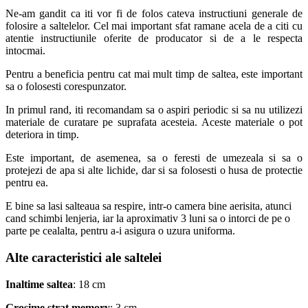
Ne-am gandit ca iti vor fi de folos cateva instructiuni generale de
folosire a saltelelor. Cel mai important sfat ramane acela de a citi cu
atentie instructiunile oferite de producator si de a le respecta
intocmai.
Pentru a beneficia pentru cat mai mult timp de saltea, este important
sa o folosesti corespunzator.
In primul rand, iti recomandam sa o aspiri periodic si sa nu utilizezi
materiale de curatare pe suprafata acesteia. Aceste materiale o pot
deteriora in timp.
Este important, de asemenea, sa o feresti de umezeala si sa o
protejezi de apa si alte lichide, dar si sa folosesti o husa de protectie
pentru ea.
E bine sa lasi salteaua sa respire, intr-o camera bine aerisita, atunci
cand schimbi lenjeria, iar la aproximativ 3 luni sa o intorci de pe o
parte pe cealalta, pentru a-i asigura o uzura uniforma.
Alte caracteristici ale saltelei
Inaltime saltea
: 18 cm
Grosime strat memory
: 3 cm