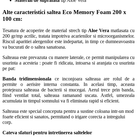
Material de suprafata
tip Aloe Vera
Alte caracteristici
saltea Eco Memory Foam 200 x
100 cm:
Tesatura de acoperire de material strech tip
Aloe Vera
matlasata cu
200 gr/mp acrilic, tratata impotriva acarienilor si microorganismelor.
Riscul aparitiei alergenilor este indepartat, in timp ce dumneavoastra
va bucurati de o saltea sanatoasa.
Salteaua este prevazuta cu manere laterale, ce permit manipularea cu
usurinta a acesteia : poate fi ridicata, intoarsa si aranjata cu usurinta
pe pat:
Banda tridimensionala
ce inconjoara salteaua are rolul de a
permite o aerisire interna constanta. In acelasi timp, aceasta
protejeaza salteaua de bacterii si mucegai. Aerul trece prin banda,
fiind ventilat total, salteaua ramanand uscata. Astfel, umezeala
acumulata in timpul somnului va fi eliminata rapid si eficient.
Salteaua este special conceputa pentru a sustine coloana intr-un mod
foarte eficient si sanatos, permitand o irigare corecta a intregului
corp.
Cateva sfaturi pentru intretinerea saltelelor