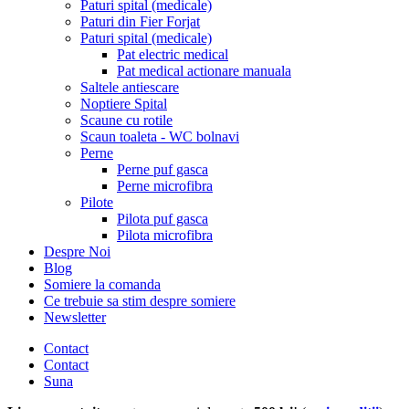
Paturi spital (medicale)
Paturi din Fier Forjat
Paturi spital (medicale)
Pat electric medical
Pat medical actionare manuala
Saltele antiescare
Noptiere Spital
Scaune cu rotile
Scaun toaleta - WC bolnavi
Perne
Perne puf gasca
Perne microfibra
Pilote
Pilota puf gasca
Pilota microfibra
Despre Noi
Blog
Somiere la comanda
Ce trebuie sa stim despre somiere
Newsletter
Contact
Contact
Suna