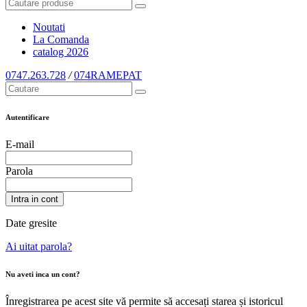
Noutati
La Comanda
catalog
2026
0747.263.728
/
074RAMEPAT
Autentificare
E-mail
Parola
Intra in cont
Date gresite
Ai uitat parola?
Nu aveti inca un cont?
Înregistrarea pe acest site vă permite să accesați starea și istoricul