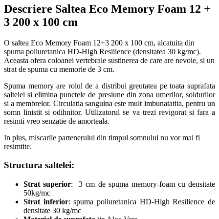
Descriere Saltea Eco Memory Foam 12 +
3 200 x 100 cm
O saltea Eco Memory Foam 12+3 200 x 100 cm, alcatuita din
spuma poliuretanica HD-High Resilience (densitatea 30 kg/mc).
Aceasta ofera coloanei vertebrale sustinerea de care are nevoie, si un
strat de spuma cu memorie de 3 cm.
Spuma memory are rolul de a distribui greutatea pe toata suprafata
saltelei si elimina punctele de presiune din zona umerilor, soldurilor
si a membrelor. Circulatia sanguina este mult imbunatatita, pentru un
somn linistit si odihnitor. Utilizatorul se va trezi revigorat si fara a
resimti vreo senzatie de amorteala.
In plus, miscarile partenerului din timpul somnului nu vor mai fi
resimtite.
Structura saltelei
:
Strat superior
: 3 cm de spuma memory-foam cu densitate
50kg/mc
Strat inferior
: spuma poliuretanica HD-High Resilience de
densitate 30 kg/mc