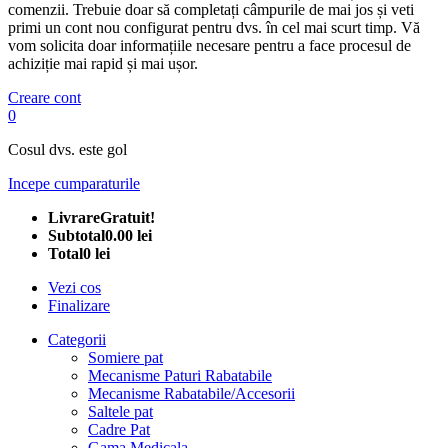
comenzii. Trebuie doar să completați câmpurile de mai jos și veti
primi un cont nou configurat pentru dvs. în cel mai scurt timp. Vă
vom solicita doar informațiile necesare pentru a face procesul de
achiziție mai rapid și mai ușor.
Creare cont
0
Cosul dvs. este gol
Incepe cumparaturile
Livrare
Gratuit!
Subtotal
0.00 lei
Total
0 lei
Vezi cos
Finalizare
Categorii
Somiere pat
Mecanisme Paturi Rabatabile
Mecanisme Rabatabile/Accesorii
Saltele pat
Cadre Pat
Gama Medicala