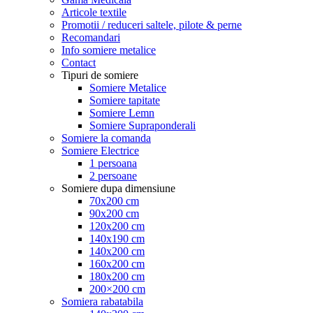
Articole textile
Promotii / reduceri saltele, pilote & perne
Recomandari
Info somiere metalice
Contact
Tipuri de somiere
Somiere Metalice
Somiere tapitate
Somiere Lemn
Somiere Supraponderali
Somiere la comanda
Somiere Electrice
1 persoana
2 persoane
Somiere dupa dimensiune
70x200 cm
90x200 cm
120x200 cm
140x190 cm
140x200 cm
160x200 cm
180x200 cm
200×200 cm
Somiera rabatabila