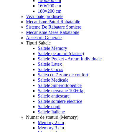
140x200 cm
160x200 cm
180×200 cm
Vezi toate produsele
Mecanisme Paturi Rabatabile
Sisteme De Rabatare Somiere
Mecanisme Mese Rabatabile
Accesorii Generale
Tipuri Saltele
Saltele Memory
Saltele pe arcuri (clasice)
Saltele Pocket - Arcuri Individuale
Saltele Latex
Saltele Cocos
Saltea cu 7 zone de confort
Saltele Medicale
Saltele Superortopedice
Saltele persoane 100+ kg
Saltele antiescare
Saltele somiere electrice
Saltele copii
Saltele Italiene
Numar de straturi (Memory)
Memory 2 cm
Memory 3 cm