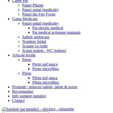
Cadre Pat
Paturi Pliante
Paturi spital (medicale)
Paturi din Fier Forjat
Gama Medicala
Paturi spital (medicale)
Pat electric medical
Pat medical actionare manuala
Saltele antiescare
Noptiere Spital
Scaune cu rotile
Scaun toaleta - WC bolnavi
Articole textile
Perne
Perne puf gasca
Perne microfibra
Pilote
Pilota puf gasca
Pilota microfibra
Promotii / reduceri saltele, pilote & perne
Recomandari
Info somiere metalice
Contact