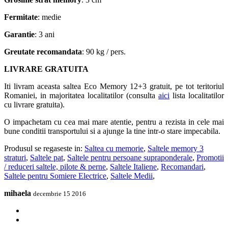
Fermitate
: medie
Garantie
: 3 ani
Greutate recomandata
: 90 kg / pers.
LIVRARE GRATUITA
Iti livram aceasta saltea Eco Memory 12+3 gratuit, pe tot teritoriul
Romaniei, in majoritatea localitatilor (consulta
aici
lista localitatilor
cu livrare gratuita).
O impachetam cu cea mai mare atentie, pentru a rezista in cele mai
bune conditii transportului si a ajunge la tine intr-o stare impecabila.
Produsul se regaseste in:
Saltea cu memorie
,
Saltele memory 3
straturi
,
Saltele pat
,
Saltele pentru persoane supraponderale
,
Promotii
/ reduceri saltele, pilote & perne
,
Saltele Italiene
,
Recomandari
,
Saltele pentru Somiere Electrice
,
Saltele Medii
,
mihaela
decembrie 15 2016