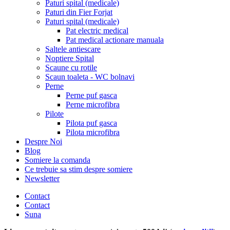
Paturi spital (medicale)
Paturi din Fier Forjat
Paturi spital (medicale)
Pat electric medical
Pat medical actionare manuala
Saltele antiescare
Noptiere Spital
Scaune cu rotile
Scaun toaleta - WC bolnavi
Perne
Perne puf gasca
Perne microfibra
Pilote
Pilota puf gasca
Pilota microfibra
Despre Noi
Blog
Somiere la comanda
Ce trebuie sa stim despre somiere
Newsletter
Contact
Contact
Suna