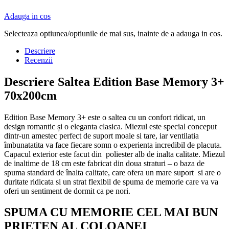
Adauga in cos
Selecteaza optiunea/optiunile de mai sus, inainte de a adauga in cos.
Descriere
Recenzii
Descriere Saltea Edition Base Memory 3+
70x200cm
Edition Base Memory 3+ este o saltea cu un confort ridicat, un
design romantic și o eleganta clasica. Miezul este special conceput
dintr-un amestec perfect de suport moale si tare, iar ventilatia
îmbunatatita va face fiecare somn o experienta incredibil de placuta.
Capacul exterior este facut din poliester alb de inalta calitate. Miezul
de inaltime de 18 cm este fabricat din doua straturi – o baza de
spuma standard de înalta calitate, care ofera un mare suport si are o
duritate ridicata si un strat flexibil de spuma de memorie care va va
oferi un sentiment de dormit ca pe nori.
SPUMA CU MEMORIE CEL MAI BUN
PRIETEN AL COLOANEI