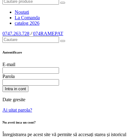
Noutati
La Comanda
catalog
2026
0747.263.728
/
074RAMEPAT
Autentificare
E-mail
Parola
Intra in cont
Date gresite
Ai uitat parola?
Nu aveti inca un cont?
Înregistrarea pe acest site vă permite să accesați starea și istoricul