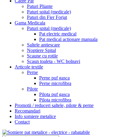
Cadre Pat
Paturi Pliante
Paturi spital (medicale)
Paturi din Fier Forjat
Gama Medicala
Paturi spital (medicale)
Pat electric medical
Pat medical actionare manuala
Saltele antiescare
Noptiere Spital
Scaune cu rotile
Scaun toaleta - WC bolnavi
Articole textile
Perne
Perne puf gasca
Perne microfibra
Pilote
Pilota puf gasca
Pilota microfibra
Promotii / reduceri saltele, pilote & perne
Recomandari
Info somiere metalice
Contact