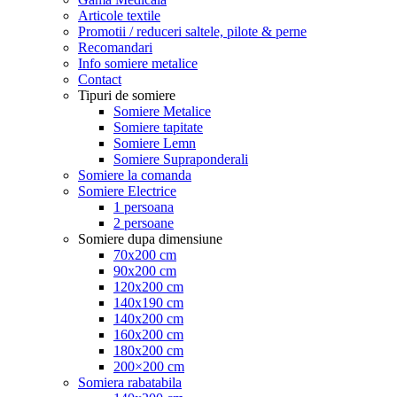
Articole textile
Promotii / reduceri saltele, pilote & perne
Recomandari
Info somiere metalice
Contact
Tipuri de somiere
Somiere Metalice
Somiere tapitate
Somiere Lemn
Somiere Supraponderali
Somiere la comanda
Somiere Electrice
1 persoana
2 persoane
Somiere dupa dimensiune
70x200 cm
90x200 cm
120x200 cm
140x190 cm
140x200 cm
160x200 cm
180x200 cm
200×200 cm
Somiera rabatabila