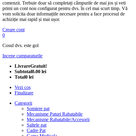
comenzii. Trebuie doar să completați câmpurile de mai jos și veti
primi un cont nou configurat pentru dvs. în cel mai scurt timp. Vă
vom solicita doar informațiile necesare pentru a face procesul de
achiziție mai rapid și mai ușor.
Creare cont
0
Cosul dvs. este gol
Incepe cumparaturile
Livrare
Gratuit!
Subtotal
0.00 lei
Total
0 lei
Vezi cos
Finalizare
Categorii
Somiere pat
Mecanisme Paturi Rabatabile
Mecanisme Rabatabile/Accesorii
Saltele pat
Cadre Pat
Gama Medicala