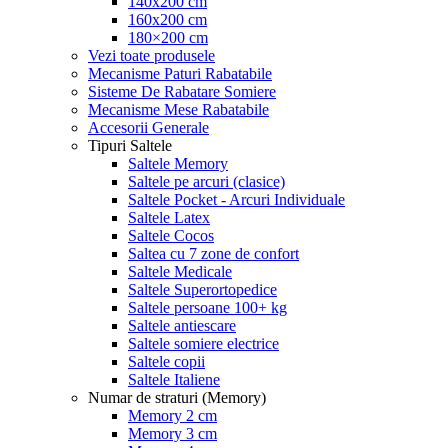
140x200 cm
160x200 cm
180×200 cm
Vezi toate produsele
Mecanisme Paturi Rabatabile
Sisteme De Rabatare Somiere
Mecanisme Mese Rabatabile
Accesorii Generale
Tipuri Saltele
Saltele Memory
Saltele pe arcuri (clasice)
Saltele Pocket - Arcuri Individuale
Saltele Latex
Saltele Cocos
Saltea cu 7 zone de confort
Saltele Medicale
Saltele Superortopedice
Saltele persoane 100+ kg
Saltele antiescare
Saltele somiere electrice
Saltele copii
Saltele Italiene
Numar de straturi (Memory)
Memory 2 cm
Memory 3 cm