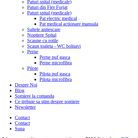
Paturi spital (medicale)
Paturi din Fier Forjat
Paturi spital (medicale)
Pat electric medical
Pat medical actionare manuala
Saltele antiescare
Noptiere Spital
Scaune cu rotile
Scaun toaleta - WC bolnavi
Perne
Perne puf gasca
Perne microfibra
Pilote
Pilota puf gasca
Pilota microfibra
Despre Noi
Blog
Somiere la comanda
Ce trebuie sa stim despre somiere
Newsletter
Contact
Contact
Suna