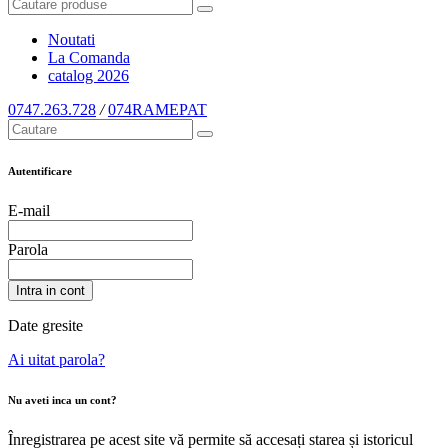
Noutati
La Comanda
catalog
2026
0747.263.728
/
074RAMEPAT
Autentificare
E-mail
Parola
Intra in cont
Date gresite
Ai uitat parola?
Nu aveti inca un cont?
Înregistrarea pe acest site vă permite să accesați starea și istoricul