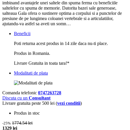
imbinand avantajele unei saltele din spuma ferma cu beneficiile
saltelelor cu spuma de memorie. Datorita bazei sale generoase,
salteaua Gala ofera o sustinere optima a corpului si a punctelor de
presiune de pe lungimea coloanei vertebrale si a articulatiilor,
ajutandu-va astfel sa aveti un somn…
Beneficii
Poti returna acest produs in 14 zile daca nu-ti place.
Produs in Romania.
Livrare Gratuita in toata tara!*
Modalitati de plata
Comanda telefonic
0747263728
Discuta cu un
Consultant
Livrare gratuita peste 500 lei (
vezi conditii
)
Produs in stoc
1774.54 lei
-25%
1329 lei