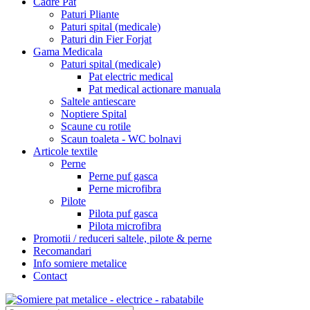
Cadre Pat
Paturi Pliante
Paturi spital (medicale)
Paturi din Fier Forjat
Gama Medicala
Paturi spital (medicale)
Pat electric medical
Pat medical actionare manuala
Saltele antiescare
Noptiere Spital
Scaune cu rotile
Scaun toaleta - WC bolnavi
Articole textile
Perne
Perne puf gasca
Perne microfibra
Pilote
Pilota puf gasca
Pilota microfibra
Promotii / reduceri saltele, pilote & perne
Recomandari
Info somiere metalice
Contact