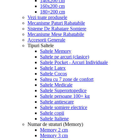
140x200 cm
160x200 cm
180×200 cm
Vezi toate produsele
Mecanisme Paturi Rabatabile
Sisteme De Rabatare Somiere
Mecanisme Mese Rabatabile
Accesorii Generale
Tipuri Saltele
Saltele Memory
Saltele pe arcuri (clasice)
Saltele Pocket - Arcuri Individuale
Saltele Latex
Saltele Cocos
Saltea cu 7 zone de confort
Saltele Medicale
Saltele Superortopedice
Saltele persoane 100+ kg
Saltele antiescare
Saltele somiere electrice
Saltele copii
Saltele Italiene
Numar de straturi (Memory)
Memory 2 cm
Memory 3 cm