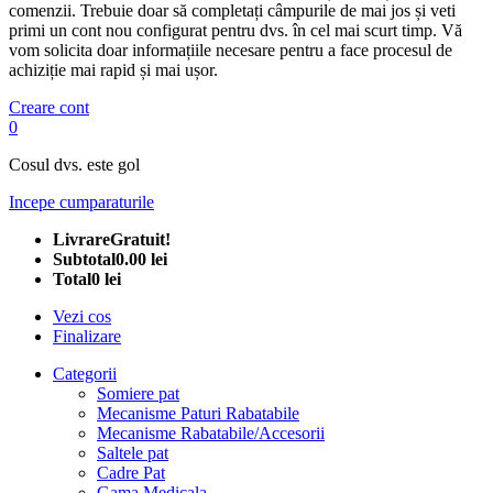
comenzii. Trebuie doar să completați câmpurile de mai jos și veti
primi un cont nou configurat pentru dvs. în cel mai scurt timp. Vă
vom solicita doar informațiile necesare pentru a face procesul de
achiziție mai rapid și mai ușor.
Creare cont
0
Cosul dvs. este gol
Incepe cumparaturile
Livrare
Gratuit!
Subtotal
0.00 lei
Total
0 lei
Vezi cos
Finalizare
Categorii
Somiere pat
Mecanisme Paturi Rabatabile
Mecanisme Rabatabile/Accesorii
Saltele pat
Cadre Pat
Gama Medicala