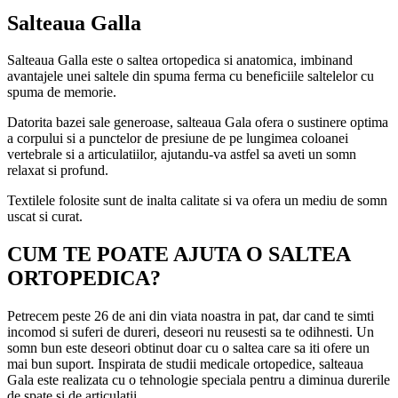
Salteaua Galla
Salteaua Galla este o saltea ortopedica si anatomica, imbinand
avantajele unei saltele din spuma ferma cu beneficiile saltelelor cu
spuma de memorie.
Datorita bazei sale generoase, salteaua Gala ofera o sustinere optima
a corpului si a punctelor de presiune de pe lungimea coloanei
vertebrale si a articulatiilor, ajutandu-va astfel sa aveti un somn
relaxat si profund.
Textilele folosite sunt de inalta calitate si va ofera un mediu de somn
uscat si curat.
CUM TE POATE AJUTA O SALTEA
ORTOPEDICA?
Petrecem peste 26 de ani din viata noastra in pat, dar cand te simti
incomod si suferi de dureri, deseori nu reusesti sa te odihnesti. Un
somn bun este deseori obtinut doar cu o saltea care sa iti ofere un
mai bun suport. Inspirata de studii medicale ortopedice, salteaua
Gala este realizata cu o tehnologie speciala pentru a diminua durerile
de spate si de articulatii.