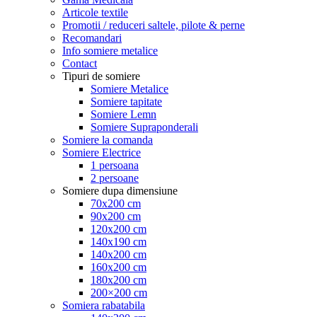
Articole textile
Promotii / reduceri saltele, pilote & perne
Recomandari
Info somiere metalice
Contact
Tipuri de somiere
Somiere Metalice
Somiere tapitate
Somiere Lemn
Somiere Supraponderali
Somiere la comanda
Somiere Electrice
1 persoana
2 persoane
Somiere dupa dimensiune
70x200 cm
90x200 cm
120x200 cm
140x190 cm
140x200 cm
160x200 cm
180x200 cm
200×200 cm
Somiera rabatabila