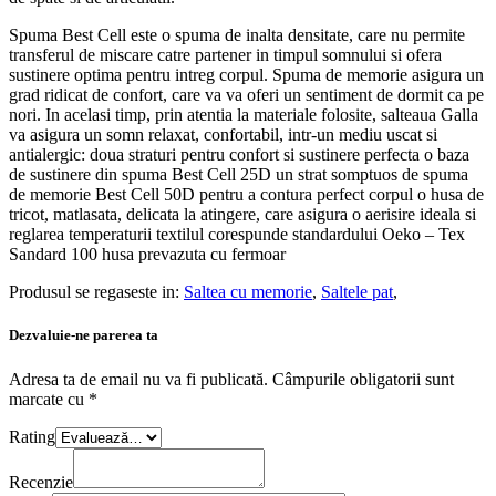
Spuma Best Cell este o spuma de inalta densitate, care nu permite
transferul de miscare catre partener in timpul somnului si ofera
sustinere optima pentru intreg corpul. Spuma de memorie asigura un
grad ridicat de confort, care va va oferi un sentiment de dormit ca pe
nori. In acelasi timp, prin atentia la materiale folosite, salteaua Galla
va asigura un somn relaxat, confortabil, intr-un mediu uscat si
antialergic: doua straturi pentru confort si sustinere perfecta o baza
de sustinere din spuma Best Cell 25D un strat somptuos de spuma
de memorie Best Cell 50D pentru a contura perfect corpul o husa de
tricot, matlasata, delicata la atingere, care asigura o aerisire ideala si
reglarea temperaturii textilul corespunde standardului Oeko – Tex
Sandard 100 husa prevazuta cu fermoar
Produsul se regaseste in:
Saltea cu memorie
,
Saltele pat
,
Dezvaluie-ne parerea ta
Adresa ta de email nu va fi publicată.
Câmpurile obligatorii sunt
marcate cu
*
Rating
Recenzie