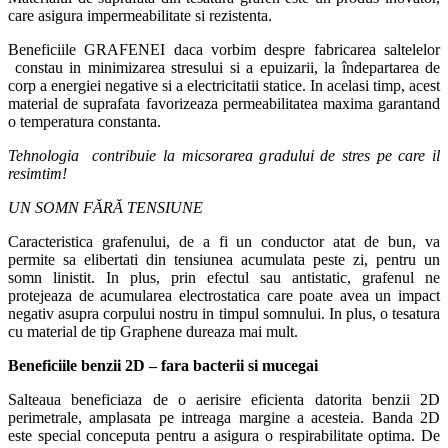
care asigura impermeabilitate si rezistenta.
Beneficiile GRAFENEI daca vorbim despre fabricarea saltelelor
constau in minimizarea stresului si a epuizarii, la îndepartarea de
corp a energiei negative si a electricitatii statice. In acelasi timp, acest
material de suprafata favorizeaza permeabilitatea maxima garantand
o temperatura constanta.
Tehnologia contribuie la micsorarea gradului de stres pe care il
resimtim!
UN SOMN FĂRĂ TENSIUNE
Caracteristica grafenului, de a fi un conductor atat de bun, va
permite sa elibertati din tensiunea acumulata peste zi, pentru un
somn linistit. In plus, prin efectul sau antistatic, grafenul ne
protejeaza de acumularea electrostatica care poate avea un impact
negativ asupra corpului nostru in timpul somnului. In plus, o tesatura
cu material de tip Graphene dureaza mai mult.
Beneficiile benzii 2D – fara bacterii si mucegai
Salteaua beneficiaza de o aerisire eficienta datorita benzii 2D
perimetrale, amplasata pe intreaga margine a acesteia. Banda 2D
este special conceputa pentru a asigura o respirabilitate optima. De