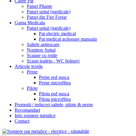
Cadre Pat
Paturi Pliante
Paturi spital (medicale)
Paturi din Fier Forjat
Gama Medicala
Paturi spital (medicale)
Pat electric medical
Pat medical actionare manuala
Saltele antiescare
Noptiere Spital
Scaune cu rotile
Scaun toaleta - WC bolnavi
Articole textile
Perne
Perne puf gasca
Perne microfibra
Pilote
Pilota puf gasca
Pilota microfibra
Promotii / reduceri saltele, pilote & perne
Recomandari
Info somiere metalice
Contact