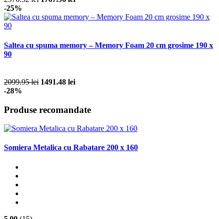
-25%
Saltea cu spuma memory – Memory Foam 20 cm grosime 190 x
90
2099.95 lei
1491.48 lei
-28%
Produse recomandate
Somiera Metalica cu Rabatare 200 x 160
5.00
(15)