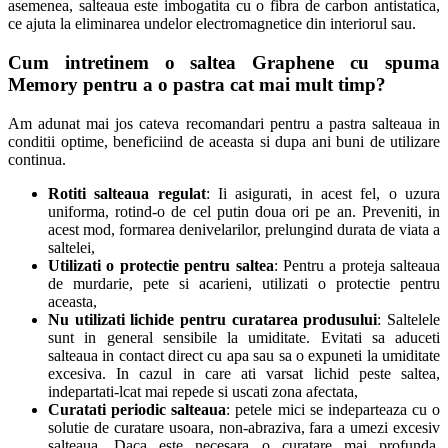
asemenea, salteaua este imbogatita cu o fibra de carbon antistatica,
ce ajuta la eliminarea undelor electromagnetice din interiorul sau.
Cum intretinem o saltea Graphene cu spuma
Memory pentru a o pastra cat mai mult timp?
Am adunat mai jos cateva recomandari pentru a pastra salteaua in
conditii optime, beneficiind de aceasta si dupa ani buni de utilizare
continua.
Rotiti salteaua regulat
: Ii asigurati, in acest fel, o uzura
uniforma, rotind-o de cel putin doua ori pe an. Preveniti, in
acest mod, formarea denivelarilor, prelungind durata de viata a
saltelei,
Utilizati o protectie pentru saltea
: Pentru a proteja salteaua
de murdarie, pete si acarieni, utilizati o protectie pentru
aceasta,
Nu utilizati lichide pentru curatarea produsului
: Saltelele
sunt in general sensibile la umiditate. Evitati sa aduceti
salteaua in contact direct cu apa sau sa o expuneti la umiditate
excesiva. In cazul in care ati varsat lichid peste saltea,
indepartati-lcat mai repede si uscati zona afectata,
Curatati periodic salteaua
: petele mici se indeparteaza cu o
solutie de curatare usoara, non-abraziva, fara a umezi excesiv
salteaua. Daca este necesara o curatare mai profunda,