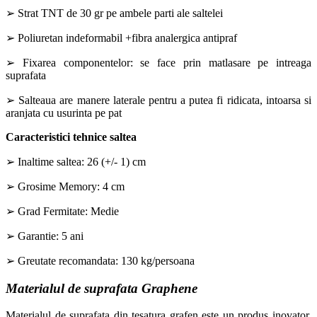
➢ Strat TNT de 30 gr pe ambele parti ale saltelei
➢ Poliuretan indeformabil +fibra analergica antipraf
➢ Fixarea componentelor: se face prin matlasare pe intreaga
suprafata
➢ Salteaua are manere laterale pentru a putea fi ridicata, intoarsa si
aranjata cu usurinta pe pat
Caracteristici tehnice saltea
➢ Inaltime saltea: 26 (+/- 1) cm
➢ Grosime Memory: 4 cm
➢ Grad Fermitate: Medie
➢ Garantie: 5 ani
➢ Greutate recomandata: 130 kg/persoana
Materialul de suprafata Graphene
Materialul de suprafata din tesatura grafen este un produs inovator,