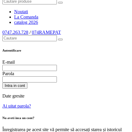
Noutati
La Comanda
catalog
2026
0747.263.728
/
074RAMEPAT
Autentificare
E-mail
Parola
Intra in cont
Date gresite
Ai uitat parola?
Nu aveti inca un cont?
Înregistrarea pe acest site vă permite să accesați starea și istoricul