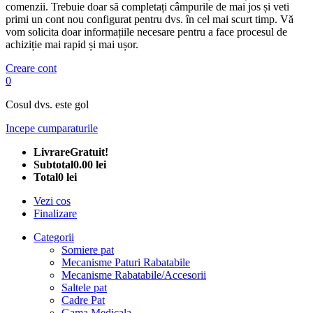
comenzii. Trebuie doar să completați câmpurile de mai jos și veti
primi un cont nou configurat pentru dvs. în cel mai scurt timp. Vă
vom solicita doar informațiile necesare pentru a face procesul de
achiziție mai rapid și mai ușor.
Creare cont
0
Cosul dvs. este gol
Incepe cumparaturile
Livrare
Gratuit!
Subtotal
0.00 lei
Total
0 lei
Vezi cos
Finalizare
Categorii
Somiere pat
Mecanisme Paturi Rabatabile
Mecanisme Rabatabile/Accesorii
Saltele pat
Cadre Pat
Gama Medicala