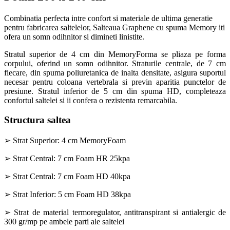
Combinatia perfecta intre confort si materiale de ultima generatie
pentru fabricarea saltelelor, Salteaua Graphene cu spuma Memory iti
ofera un somn odihnitor si dimineti linistite.
Stratul superior de 4 cm din MemoryForma se pliaza pe forma
corpului, oferind un somn odihnitor. Straturile centrale, de 7 cm
fiecare, din spuma poliuretanica de inalta densitate, asigura suportul
necesar pentru coloana vertebrala si previn aparitia punctelor de
presiune. Stratul inferior de 5 cm din spuma HD, completeaza
confortul saltelei si ii confera o rezistenta remarcabila.
Structura saltea
➢ Strat Superior: 4 cm MemoryFoam
➢ Strat Central: 7 cm Foam HR 25kpa
➢ Strat Central: 7 cm Foam HD 40kpa
➢ Strat Inferior: 5 cm Foam HD 38kpa
➢ Strat de material termoregulator, antitranspirant si antialergic de
300 gr/mp pe ambele parti ale saltelei