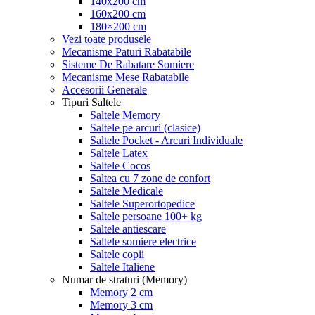
140x200 cm
160x200 cm
180×200 cm
Vezi toate produsele
Mecanisme Paturi Rabatabile
Sisteme De Rabatare Somiere
Mecanisme Mese Rabatabile
Accesorii Generale
Tipuri Saltele
Saltele Memory
Saltele pe arcuri (clasice)
Saltele Pocket - Arcuri Individuale
Saltele Latex
Saltele Cocos
Saltea cu 7 zone de confort
Saltele Medicale
Saltele Superortopedice
Saltele persoane 100+ kg
Saltele antiescare
Saltele somiere electrice
Saltele copii
Saltele Italiene
Numar de straturi (Memory)
Memory 2 cm
Memory 3 cm