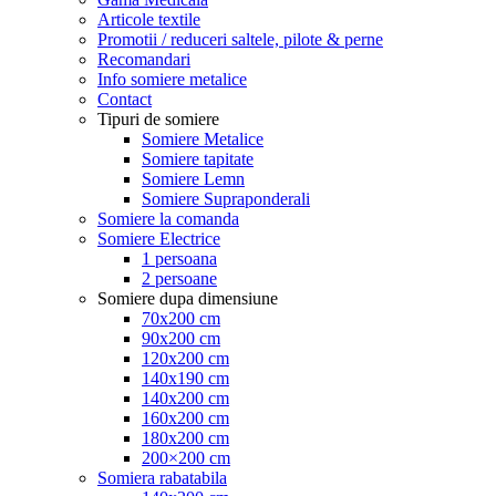
Articole textile
Promotii / reduceri saltele, pilote & perne
Recomandari
Info somiere metalice
Contact
Tipuri de somiere
Somiere Metalice
Somiere tapitate
Somiere Lemn
Somiere Supraponderali
Somiere la comanda
Somiere Electrice
1 persoana
2 persoane
Somiere dupa dimensiune
70x200 cm
90x200 cm
120x200 cm
140x190 cm
140x200 cm
160x200 cm
180x200 cm
200×200 cm
Somiera rabatabila