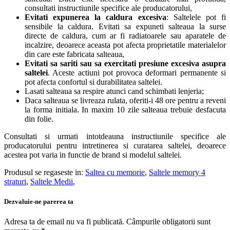
consultati instructiunile specifice ale producatorului,
Evitati expunerea la caldura excesiva
: Saltelele pot fi
sensibile la caldura. Evitati sa expuneti salteaua la surse
directe de caldura, cum ar fi radiatoarele sau aparatele de
incalzire, deoarece aceasta pot afecta proprietatile materialelor
din care este fabricata salteaua,
Evitati sa sariti sau sa exercitati presiune excesiva asupra
saltelei
. Aceste actiuni pot provoca deformari permanente si
pot afecta confortul si durabilitatea saltelei.
Lasati salteaua sa respire atunci cand schimbati lenjeria;
Daca salteaua se livreaza rulata, oferiti-i 48 ore pentru a reveni
la forma initiala. In maxim 10 zile salteaua trebuie desfacuta
din folie.
Consultati si urmati intotdeauna instructiunile specifice ale
producatorului pentru intretinerea si curatarea saltelei, deoarece
acestea pot varia in functie de brand si modelul saltelei.
Produsul se regaseste in:
Saltea cu memorie
,
Saltele memory 4
straturi
,
Saltele Medii
,
Dezvaluie-ne parerea ta
Adresa ta de email nu va fi publicată.
Câmpurile obligatorii sunt