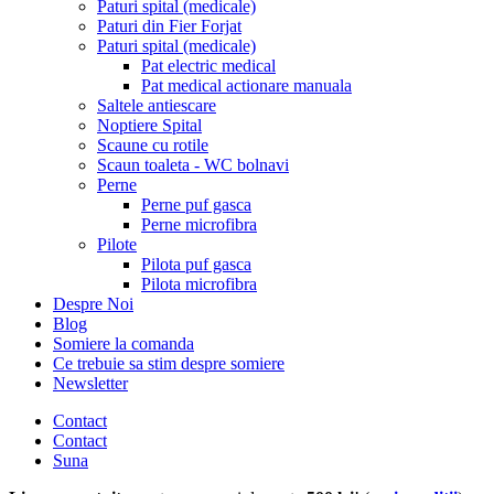
Paturi spital (medicale)
Paturi din Fier Forjat
Paturi spital (medicale)
Pat electric medical
Pat medical actionare manuala
Saltele antiescare
Noptiere Spital
Scaune cu rotile
Scaun toaleta - WC bolnavi
Perne
Perne puf gasca
Perne microfibra
Pilote
Pilota puf gasca
Pilota microfibra
Despre Noi
Blog
Somiere la comanda
Ce trebuie sa stim despre somiere
Newsletter
Contact
Contact
Suna