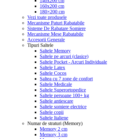
140x200 cm
160x200 cm
180×200 cm
Vezi toate produsele
Mecanisme Paturi Rabatabile
Sisteme De Rabatare Somiere
Mecanisme Mese Rabatabile
Accesorii Generale
Tipuri Saltele
Saltele Memory
Saltele pe arcuri (clasice)
Saltele Pocket - Arcuri Individuale
Saltele Latex
Saltele Cocos
Saltea cu 7 zone de confort
Saltele Medicale
Saltele Superortopedice
Saltele persoane 100+ kg
Saltele antiescare
Saltele somiere electrice
Saltele copii
Saltele Italiene
Numar de straturi (Memory)
Memory 2 cm
Memory 3 cm