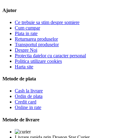
Ajutor
Ce trebuie sa stim despre somiere
Cum cumpar
Plata in rate
Returnarea produselor
Transportul produselor
Despre Noi
Protectia datelor cu caracter personal
Politica utilizare cookies
Harta site
Metode de plata
Cash la livrare
Ordin de plata
Credit card
Online in rate
Metode de livrare
Livrare rapida prin Dragon Star Curier