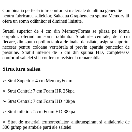
Combinatia perfecta intre confort si materiale de ultima generatie
pentru fabricarea saltelelor, Salteaua Graphene cu spuma Memory iti
ofera un somn odihnitor si dimineti linistite.
Stratul superior de 4 cm din MemoryForma se pliaza pe forma
corpului, oferind un somn odihnitor. Straturile centrale, de 7 cm
fiecare, din spuma poliuretanica de inalta densitate, asigura suportul
necesar pentru coloana vertebrala si previn aparitia punctelor de
presiune. Stratul inferior de 5 cm din spuma HD, completeaza
confortul saltelei si ii confera o rezistenta remarcabila.
Structura saltea
➢ Strat Superior: 4 cm MemoryFoam
➢ Strat Central: 7 cm Foam HR 25kpa
➢ Strat Central: 7 cm Foam HD 40kpa
➢ Strat Inferior: 5 cm Foam HD 38kpa
➢ Strat de material termoregulator, antitranspirant si antialergic de
300 gr/mp pe ambele parti ale saltelei