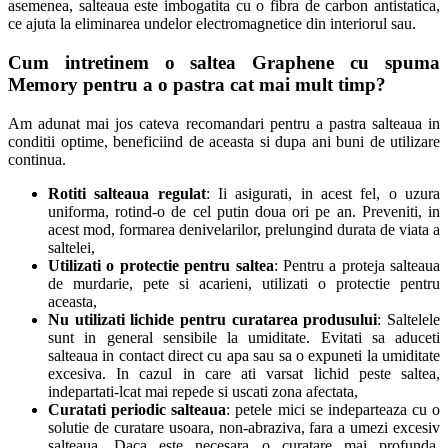
asemenea, salteaua este imbogatita cu o fibra de carbon antistatica,
ce ajuta la eliminarea undelor electromagnetice din interiorul sau.
Cum intretinem o saltea Graphene cu spuma
Memory pentru a o pastra cat mai mult timp?
Am adunat mai jos cateva recomandari pentru a pastra salteaua in
conditii optime, beneficiind de aceasta si dupa ani buni de utilizare
continua.
Rotiti salteaua regulat
: Ii asigurati, in acest fel, o uzura
uniforma, rotind-o de cel putin doua ori pe an. Preveniti, in
acest mod, formarea denivelarilor, prelungind durata de viata a
saltelei,
Utilizati o protectie pentru saltea
: Pentru a proteja salteaua
de murdarie, pete si acarieni, utilizati o protectie pentru
aceasta,
Nu utilizati lichide pentru curatarea produsului
: Saltelele
sunt in general sensibile la umiditate. Evitati sa aduceti
salteaua in contact direct cu apa sau sa o expuneti la umiditate
excesiva. In cazul in care ati varsat lichid peste saltea,
indepartati-lcat mai repede si uscati zona afectata,
Curatati periodic salteaua
: petele mici se indeparteaza cu o
solutie de curatare usoara, non-abraziva, fara a umezi excesiv
salteaua. Daca este necesara o curatare mai profunda,