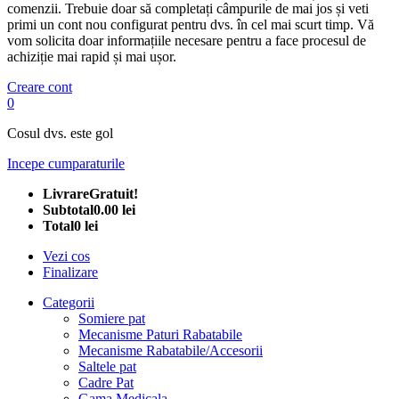
comenzii. Trebuie doar să completați câmpurile de mai jos și veti
primi un cont nou configurat pentru dvs. în cel mai scurt timp. Vă
vom solicita doar informațiile necesare pentru a face procesul de
achiziție mai rapid și mai ușor.
Creare cont
0
Cosul dvs. este gol
Incepe cumparaturile
Livrare
Gratuit!
Subtotal
0.00 lei
Total
0 lei
Vezi cos
Finalizare
Categorii
Somiere pat
Mecanisme Paturi Rabatabile
Mecanisme Rabatabile/Accesorii
Saltele pat
Cadre Pat
Gama Medicala