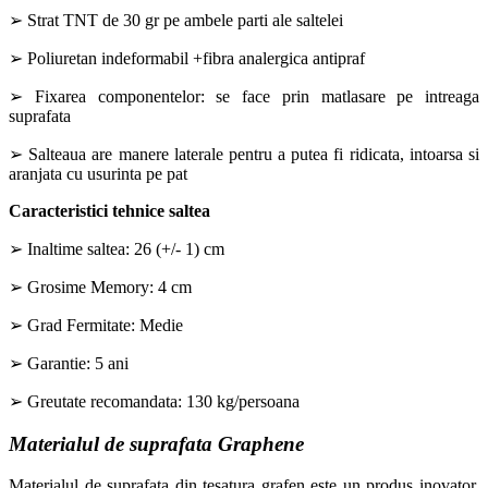
➢ Strat TNT de 30 gr pe ambele parti ale saltelei
➢ Poliuretan indeformabil +fibra analergica antipraf
➢ Fixarea componentelor: se face prin matlasare pe intreaga
suprafata
➢ Salteaua are manere laterale pentru a putea fi ridicata, intoarsa si
aranjata cu usurinta pe pat
Caracteristici tehnice saltea
➢ Inaltime saltea: 26 (+/- 1) cm
➢ Grosime Memory: 4 cm
➢ Grad Fermitate: Medie
➢ Garantie: 5 ani
➢ Greutate recomandata: 130 kg/persoana
Materialul de suprafata Graphene
Materialul de suprafata din tesatura grafen este un produs inovator,