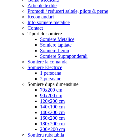
Articole textile
Promotii / reduceri saltele, pilote & perne
Recomandari
Info somiere metalice
Contact
Tipuri de somiere
Somiere Metalice
Somiere tapitate
Somiere Lemn
Somiere Supraponderali
Somiere la comanda
Somiere Electrice
1 persoana
2 persoane
Somiere dupa dimensiune
70x200 cm
90x200 cm
120x200 cm
140x190 cm
140x200 cm
160x200 cm
180x200 cm
200×200 cm
Somiera rabatabila