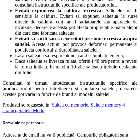
consultati instructiunile specifice ale producatorului,
Evitati expunerea la caldura excesiva
: Saltelele pot fi
sensibile la caldura. Evitati sa expuneti salteaua la surse
directe de caldura, cum ar fi radiatoarele sau aparatele de
incalzire, deoarece aceasta pot afecta proprietatile materialelor
din care este fabricata salteaua,
Evitati sa sariti sau sa exercitati presiune excesiva asupra
saltelei
. Aceste actiuni pot provoca deformari permanente si
pot afecta confortul si durabilitatea saltelei.
Lasati salteaua sa respire atunci cand schimbati lenjeria;
Daca salteaua se livreaza rulata, oferiti-i 48 ore pentru a reveni
la forma initiala. In maxim 10 zile salteaua trebuie desfacuta
din folie.
Consultati si urmati intotdeauna instructiunile specifice ale
producatorului pentru intretinerea si curatarea saltelei, deoarece
acestea pot varia in functie de brand si modelul saltelei.
Produsul se regaseste in:
Saltea cu memorie
,
Saltele memory 4
straturi
,
Saltele Medii
,
Dezvaluie-ne parerea ta
Adresa ta de email nu va fi publicată.
Câmpurile obligatorii sunt