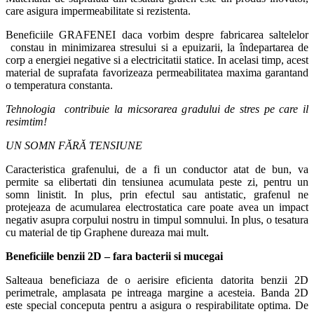
care asigura impermeabilitate si rezistenta.
Beneficiile GRAFENEI daca vorbim despre fabricarea saltelelor
constau in minimizarea stresului si a epuizarii, la îndepartarea de
corp a energiei negative si a electricitatii statice. In acelasi timp, acest
material de suprafata favorizeaza permeabilitatea maxima garantand
o temperatura constanta.
Tehnologia contribuie la micsorarea gradului de stres pe care il
resimtim!
UN SOMN FĂRĂ TENSIUNE
Caracteristica grafenului, de a fi un conductor atat de bun, va
permite sa elibertati din tensiunea acumulata peste zi, pentru un
somn linistit. In plus, prin efectul sau antistatic, grafenul ne
protejeaza de acumularea electrostatica care poate avea un impact
negativ asupra corpului nostru in timpul somnului. In plus, o tesatura
cu material de tip Graphene dureaza mai mult.
Beneficiile benzii 2D – fara bacterii si mucegai
Salteaua beneficiaza de o aerisire eficienta datorita benzii 2D
perimetrale, amplasata pe intreaga margine a acesteia. Banda 2D
este special conceputa pentru a asigura o respirabilitate optima. De