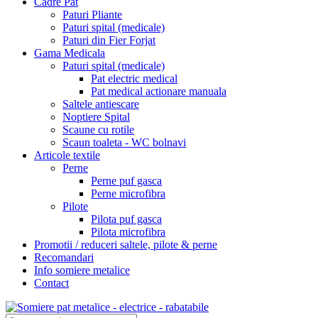
Cadre Pat
Paturi Pliante
Paturi spital (medicale)
Paturi din Fier Forjat
Gama Medicala
Paturi spital (medicale)
Pat electric medical
Pat medical actionare manuala
Saltele antiescare
Noptiere Spital
Scaune cu rotile
Scaun toaleta - WC bolnavi
Articole textile
Perne
Perne puf gasca
Perne microfibra
Pilote
Pilota puf gasca
Pilota microfibra
Promotii / reduceri saltele, pilote & perne
Recomandari
Info somiere metalice
Contact