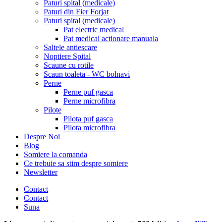
Paturi spital (medicale)
Paturi din Fier Forjat
Paturi spital (medicale)
Pat electric medical
Pat medical actionare manuala
Saltele antiescare
Noptiere Spital
Scaune cu rotile
Scaun toaleta - WC bolnavi
Perne
Perne puf gasca
Perne microfibra
Pilote
Pilota puf gasca
Pilota microfibra
Despre Noi
Blog
Somiere la comanda
Ce trebuie sa stim despre somiere
Newsletter
Contact
Contact
Suna