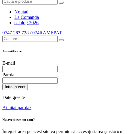
Noutati
La Comanda
catalog
2026
0747.263.728
/
074RAMEPAT
Autentificare
E-mail
Parola
Intra in cont
Date gresite
Ai uitat parola?
Nu aveti inca un cont?
Înregistrarea pe acest site vă permite să accesați starea și istoricul