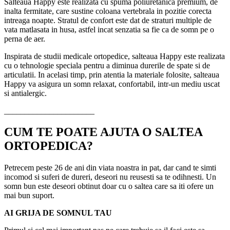
Salteaua Happy este realizata cu spuma poliuretanica premium, de
inalta fermitate, care sustine coloana vertebrala in pozitie corecta
intreaga noapte. Stratul de confort este dat de straturi multiple de
vata matlasata in husa, astfel incat senzatia sa fie ca de somn pe o
perna de aer.
Inspirata de studii medicale ortopedice, salteaua Happy este realizata
cu o tehnologie speciala pentru a diminua durerile de spate si de
articulatii. In acelasi timp, prin atentia la materiale folosite, salteaua
Happy va asigura un somn relaxat, confortabil, intr-un mediu uscat
si antialergic.
______________________
CUM TE POATE AJUTA O SALTEA
ORTOPEDICA?
Petrecem peste 26 de ani din viata noastra in pat, dar cand te simti
incomod si suferi de dureri, deseori nu reusesti sa te odihnesti. Un
somn bun este deseori obtinut doar cu o saltea care sa iti ofere un
mai bun suport.
AI GRIJA DE SOMNUL TAU