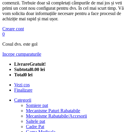
comenzii. Trebuie doar să completați câmpurile de mai jos și veti
primi un cont nou configurat pentru dvs. în cel mai scurt timp. Vă
vom solicita doar informațiile necesare pentru a face procesul de
achiziție mai rapid și mai ușor.
Creare cont
0
Cosul dvs. este gol
Incepe cumparaturile
Livrare
Gratuit!
Subtotal
0.00 lei
Total
0 lei
Vezi cos
Finalizare
Categorii
Somiere pat
Mecanisme Paturi Rabatabile
Mecanisme Rabatabile/Accesorii
Saltele pat
Cadre Pat
Gama Medicala