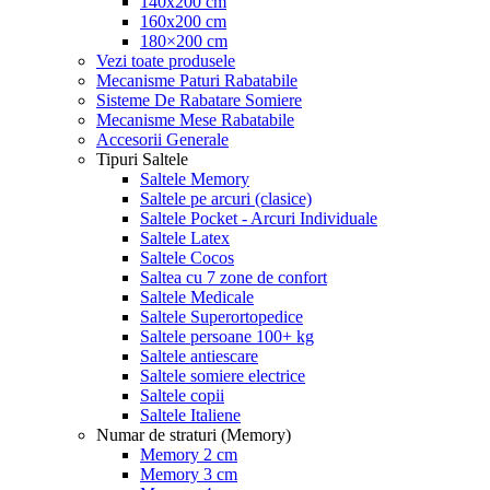
140x200 cm
160x200 cm
180×200 cm
Vezi toate produsele
Mecanisme Paturi Rabatabile
Sisteme De Rabatare Somiere
Mecanisme Mese Rabatabile
Accesorii Generale
Tipuri Saltele
Saltele Memory
Saltele pe arcuri (clasice)
Saltele Pocket - Arcuri Individuale
Saltele Latex
Saltele Cocos
Saltea cu 7 zone de confort
Saltele Medicale
Saltele Superortopedice
Saltele persoane 100+ kg
Saltele antiescare
Saltele somiere electrice
Saltele copii
Saltele Italiene
Numar de straturi (Memory)
Memory 2 cm
Memory 3 cm