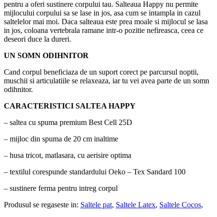
pentru a oferi sustinere corpului tau. Salteaua Happy nu permite
mijlocului corpului sa se lase in jos, asa cum se intampla in cazul
saltelelor mai moi. Daca salteaua este prea moale si mijlocul se lasa
in jos, coloana vertebrala ramane intr-o pozitie nefireasca, ceea ce
deseori duce la dureri.
UN SOMN ODIHNITOR
Cand corpul beneficiaza de un suport corect pe parcursul noptii,
muschii si articulatiile se relaxeaza, iar tu vei avea parte de un somn
odihnitor.
CARACTERISTICI SALTEA HAPPY
– saltea cu spuma premium Best Cell 25D
– mijloc din spuma de 20 cm inaltime
– husa tricot, matlasara, cu aerisire optima
– textilul corespunde standardului Oeko – Tex Sandard 100
– sustinere ferma pentru intreg corpul
Produsul se regaseste in:
Saltele pat
,
Saltele Latex
,
Saltele Cocos
,