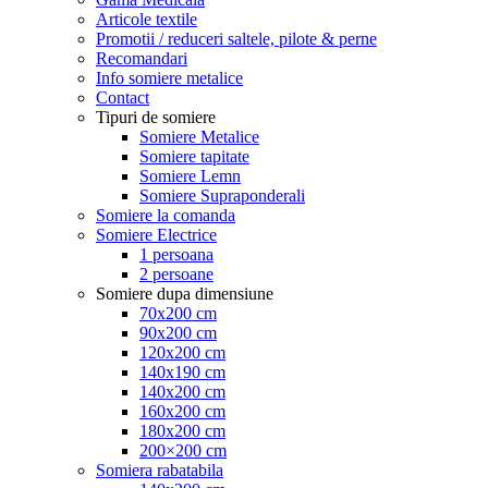
Articole textile
Promotii / reduceri saltele, pilote & perne
Recomandari
Info somiere metalice
Contact
Tipuri de somiere
Somiere Metalice
Somiere tapitate
Somiere Lemn
Somiere Supraponderali
Somiere la comanda
Somiere Electrice
1 persoana
2 persoane
Somiere dupa dimensiune
70x200 cm
90x200 cm
120x200 cm
140x190 cm
140x200 cm
160x200 cm
180x200 cm
200×200 cm
Somiera rabatabila