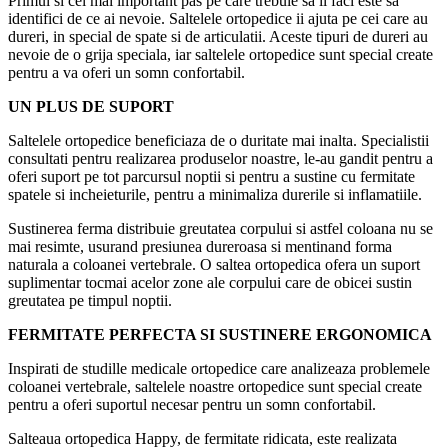
Primul si cel mai important pas pe care trebuie sa il faci este sa
identifici de ce ai nevoie. Saltelele ortopedice ii ajuta pe cei care au
dureri, in special de spate si de articulatii. Aceste tipuri de dureri au
nevoie de o grija speciala, iar saltelele ortopedice sunt special create
pentru a va oferi un somn confortabil.
UN PLUS DE SUPORT
Saltelele ortopedice beneficiaza de o duritate mai inalta. Specialistii
consultati pentru realizarea produselor noastre, le-au gandit pentru a
oferi suport pe tot parcursul noptii si pentru a sustine cu fermitate
spatele si incheieturile, pentru a minimaliza durerile si inflamatiile.
Sustinerea ferma distribuie greutatea corpului si astfel coloana nu se
mai resimte, usurand presiunea dureroasa si mentinand forma
naturala a coloanei vertebrale. O saltea ortopedica ofera un suport
suplimentar tocmai acelor zone ale corpului care de obicei sustin
greutatea pe timpul noptii.
FERMITATE PERFECTA SI SUSTINERE ERGONOMICA
Inspirati de studille medicale ortopedice care analizeaza problemele
coloanei vertebrale, saltelele noastre ortopedice sunt special create
pentru a oferi suportul necesar pentru un somn confortabil.
Salteaua ortopedica Happy, de fermitate ridicata, este realizata