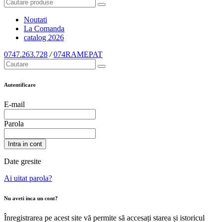
Noutati
La Comanda
catalog
2026
0747.263.728
/
074RAMEPAT
Autentificare
E-mail
Parola
Intra in cont
Date gresite
Ai uitat parola?
Nu aveti inca un cont?
Înregistrarea pe acest site vă permite să accesați starea și istoricul