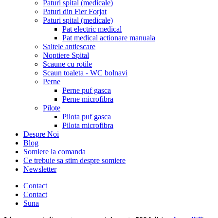
Paturi spital (medicale)
Paturi din Fier Forjat
Paturi spital (medicale)
Pat electric medical
Pat medical actionare manuala
Saltele antiescare
Noptiere Spital
Scaune cu rotile
Scaun toaleta - WC bolnavi
Perne
Perne puf gasca
Perne microfibra
Pilote
Pilota puf gasca
Pilota microfibra
Despre Noi
Blog
Somiere la comanda
Ce trebuie sa stim despre somiere
Newsletter
Contact
Contact
Suna