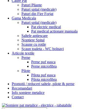
Cadre Pat
Paturi Pliante
Paturi spital (medicale)
Paturi din Fier Forjat
Gama Medicala
Paturi spital (medicale)
Pat electric medical
Pat medical actionare manuala
Saltele antiescare
Noptiere Spital
Scaune cu rotile
Scaun toaleta - WC bolnavi
Articole textile
Perne
Perne puf gasca
Perne microfibra
Pilote
Pilota puf gasca
Pilota microfibra
Promotii / reduceri saltele, pilote & perne
Recomandari
Info somiere metalice
Contact