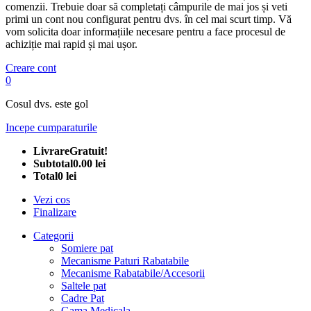
comenzii. Trebuie doar să completați câmpurile de mai jos și veti
primi un cont nou configurat pentru dvs. în cel mai scurt timp. Vă
vom solicita doar informațiile necesare pentru a face procesul de
achiziție mai rapid și mai ușor.
Creare cont
0
Cosul dvs. este gol
Incepe cumparaturile
Livrare
Gratuit!
Subtotal
0.00 lei
Total
0 lei
Vezi cos
Finalizare
Categorii
Somiere pat
Mecanisme Paturi Rabatabile
Mecanisme Rabatabile/Accesorii
Saltele pat
Cadre Pat
Gama Medicala