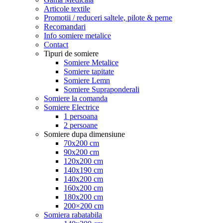
Articole textile
Promotii / reduceri saltele, pilote & perne
Recomandari
Info somiere metalice
Contact
Tipuri de somiere
Somiere Metalice
Somiere tapitate
Somiere Lemn
Somiere Supraponderali
Somiere la comanda
Somiere Electrice
1 persoana
2 persoane
Somiere dupa dimensiune
70x200 cm
90x200 cm
120x200 cm
140x190 cm
140x200 cm
160x200 cm
180x200 cm
200×200 cm
Somiera rabatabila