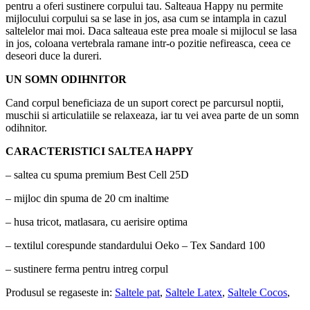
pentru a oferi sustinere corpului tau. Salteaua Happy nu permite
mijlocului corpului sa se lase in jos, asa cum se intampla in cazul
saltelelor mai moi. Daca salteaua este prea moale si mijlocul se lasa
in jos, coloana vertebrala ramane intr-o pozitie nefireasca, ceea ce
deseori duce la dureri.
UN SOMN ODIHNITOR
Cand corpul beneficiaza de un suport corect pe parcursul noptii,
muschii si articulatiile se relaxeaza, iar tu vei avea parte de un somn
odihnitor.
CARACTERISTICI SALTEA HAPPY
– saltea cu spuma premium Best Cell 25D
– mijloc din spuma de 20 cm inaltime
– husa tricot, matlasara, cu aerisire optima
– textilul corespunde standardului Oeko – Tex Sandard 100
– sustinere ferma pentru intreg corpul
Produsul se regaseste in:
Saltele pat
,
Saltele Latex
,
Saltele Cocos
,