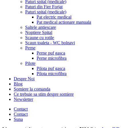
Paturi spital (medicale)
Paturi din Fier Forjat
Paturi spital (medicale)
Pat electric medical
Pat medical actionare manuala
Saltele antiescare
Noptiere Spital
Scaune cu rotile
Scaun toaleta - WC bolnavi
Perne
Perne puf gasca
Perne microfibra
Pilote
Pilota puf gasca
Pilota microfibra
Despre Noi
Blog
Somiere la comanda
Ce trebuie sa stim despre somiere
Newsletter
Contact
Contact
Suna