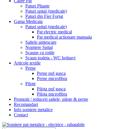
Cadre Pat
Paturi Pliante
Paturi spital (medicale)
Paturi din Fier Forjat
Gama Medicala
Paturi spital (medicale)
Pat electric medical
Pat medical actionare manuala
Saltele antiescare
Noptiere Spital
Scaune cu rotile
Scaun toaleta - WC bolnavi
Articole textile
Perne
Perne puf gasca
Perne microfibra
Pilote
Pilota puf gasca
Pilota microfibra
Promotii / reduceri saltele, pilote & perne
Recomandari
Info somiere metalice
Contact