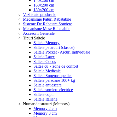
140x200 cm
160x200 cm
180×200 cm
Vezi toate produsele
Mecanisme Paturi Rabatabile
Sisteme De Rabatare Somiere
Mecanisme Mese Rabatabile
Accesorii Generale
Tipuri Saltele
Saltele Memory
Saltele pe arcuri (clasice)
Saltele Pocket - Arcuri Individuale
Saltele Latex
Saltele Cocos
Saltea cu 7 zone de confort
Saltele Medicale
Saltele Superortopedice
Saltele persoane 100+ kg
Saltele antiescare
Saltele somiere electrice
Saltele copii
Saltele Italiene
Numar de straturi (Memory)
Memory 2 cm
Memory 3 cm