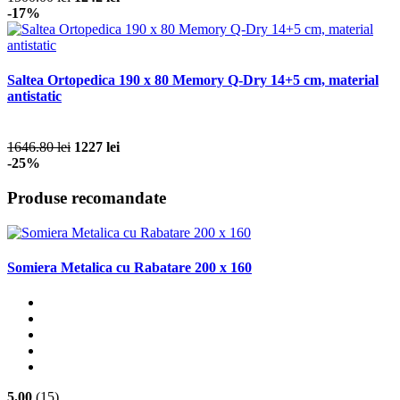
-17%
Saltea Ortopedica 190 x 80 Memory Q-Dry 14+5 cm, material
antistatic
1646.80 lei
1227 lei
-25%
Produse recomandate
Somiera Metalica cu Rabatare 200 x 160
5.00
(15)