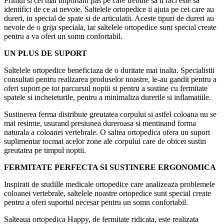
Primul si cel mai important pas pe care trebuie sa il faci este sa
identifici de ce ai nevoie. Saltelele ortopedice ii ajuta pe cei care au
dureri, in special de spate si de articulatii. Aceste tipuri de dureri au
nevoie de o grija speciala, iar saltelele ortopedice sunt special create
pentru a va oferi un somn confortabil.
UN PLUS DE SUPORT
Saltelele ortopedice beneficiaza de o duritate mai inalta. Specialistii
consultati pentru realizarea produselor noastre, le-au gandit pentru a
oferi suport pe tot parcursul noptii si pentru a sustine cu fermitate
spatele si incheieturile, pentru a minimaliza durerile si inflamatiile.
Sustinerea ferma distribuie greutatea corpului si astfel coloana nu se
mai resimte, usurand presiunea dureroasa si mentinand forma
naturala a coloanei vertebrale. O saltea ortopedica ofera un suport
suplimentar tocmai acelor zone ale corpului care de obicei sustin
greutatea pe timpul noptii.
FERMITATE PERFECTA SI SUSTINERE ERGONOMICA
Inspirati de studille medicale ortopedice care analizeaza problemele
coloanei vertebrale, saltelele noastre ortopedice sunt special create
pentru a oferi suportul necesar pentru un somn confortabil.
Salteaua ortopedica Happy, de fermitate ridicata, este realizata