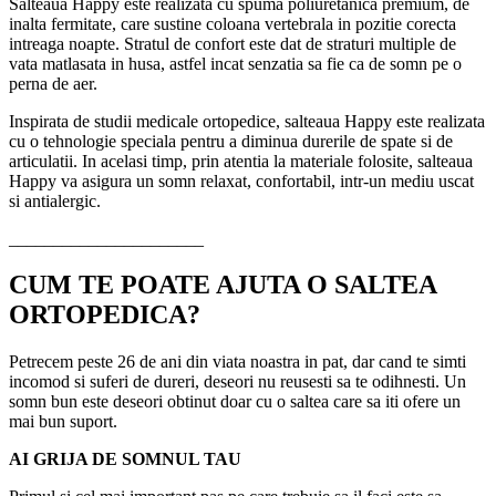
Salteaua Happy este realizata cu spuma poliuretanica premium, de
inalta fermitate, care sustine coloana vertebrala in pozitie corecta
intreaga noapte. Stratul de confort este dat de straturi multiple de
vata matlasata in husa, astfel incat senzatia sa fie ca de somn pe o
perna de aer.
Inspirata de studii medicale ortopedice, salteaua Happy este realizata
cu o tehnologie speciala pentru a diminua durerile de spate si de
articulatii. In acelasi timp, prin atentia la materiale folosite, salteaua
Happy va asigura un somn relaxat, confortabil, intr-un mediu uscat
si antialergic.
______________________
CUM TE POATE AJUTA O SALTEA
ORTOPEDICA?
Petrecem peste 26 de ani din viata noastra in pat, dar cand te simti
incomod si suferi de dureri, deseori nu reusesti sa te odihnesti. Un
somn bun este deseori obtinut doar cu o saltea care sa iti ofere un
mai bun suport.
AI GRIJA DE SOMNUL TAU