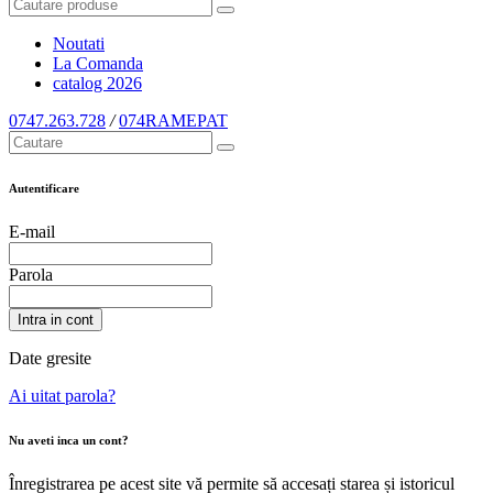
Noutati
La Comanda
catalog
2026
0747.263.728
/
074RAMEPAT
Autentificare
E-mail
Parola
Intra in cont
Date gresite
Ai uitat parola?
Nu aveti inca un cont?
Înregistrarea pe acest site vă permite să accesați starea și istoricul