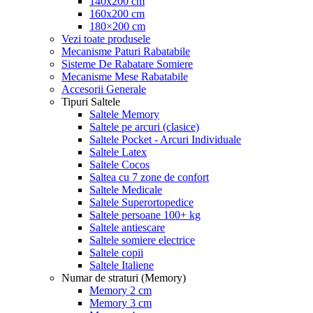
140x200 cm
160x200 cm
180×200 cm
Vezi toate produsele
Mecanisme Paturi Rabatabile
Sisteme De Rabatare Somiere
Mecanisme Mese Rabatabile
Accesorii Generale
Tipuri Saltele
Saltele Memory
Saltele pe arcuri (clasice)
Saltele Pocket - Arcuri Individuale
Saltele Latex
Saltele Cocos
Saltea cu 7 zone de confort
Saltele Medicale
Saltele Superortopedice
Saltele persoane 100+ kg
Saltele antiescare
Saltele somiere electrice
Saltele copii
Saltele Italiene
Numar de straturi (Memory)
Memory 2 cm
Memory 3 cm