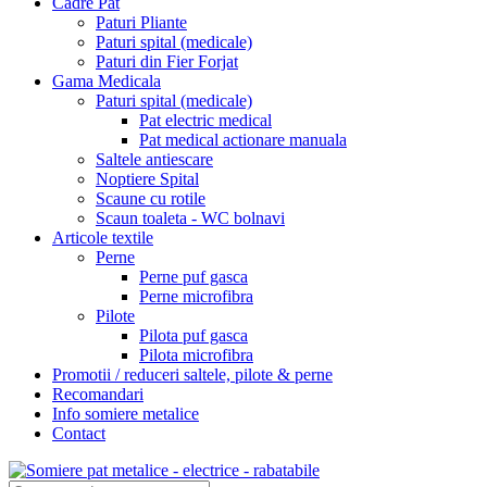
Cadre Pat
Paturi Pliante
Paturi spital (medicale)
Paturi din Fier Forjat
Gama Medicala
Paturi spital (medicale)
Pat electric medical
Pat medical actionare manuala
Saltele antiescare
Noptiere Spital
Scaune cu rotile
Scaun toaleta - WC bolnavi
Articole textile
Perne
Perne puf gasca
Perne microfibra
Pilote
Pilota puf gasca
Pilota microfibra
Promotii / reduceri saltele, pilote & perne
Recomandari
Info somiere metalice
Contact