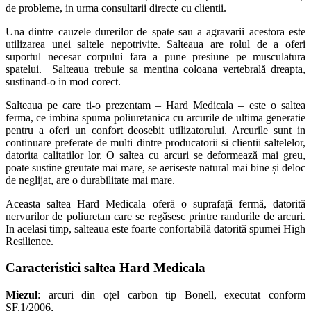
de probleme, in urma consultarii directe cu clientii.
Una dintre cauzele durerilor de spate sau a agravarii acestora este
utilizarea unei saltele nepotrivite. Salteaua are rolul de a oferi
suportul necesar corpului fara a pune presiune pe musculatura
spatelui. Salteaua trebuie sa mentina coloana vertebrală dreapta,
sustinand-o in mod corect.
Salteaua pe care ti-o prezentam – Hard Medicala – este o saltea
ferma, ce imbina spuma poliuretanica cu arcurile de ultima generatie
pentru a oferi un confort deosebit utilizatorului. Arcurile sunt in
continuare preferate de multi dintre producatorii si clientii saltelelor,
datorita calitatilor lor. O saltea cu arcuri se deformează mai greu,
poate sustine greutate mai mare, se aeriseste natural mai bine și deloc
de neglijat, are o durabilitate mai mare.
Aceasta saltea Hard Medicala oferă o suprafață fermă, datorită
nervurilor de poliuretan care se regăsesc printre randurile de arcuri.
In acelasi timp, salteaua este foarte confortabilă datorită spumei High
Resilience.
Caracteristici saltea Hard Medicala
Miezul
: arcuri din oțel carbon tip Bonell, executat conform
SF.1/2006,