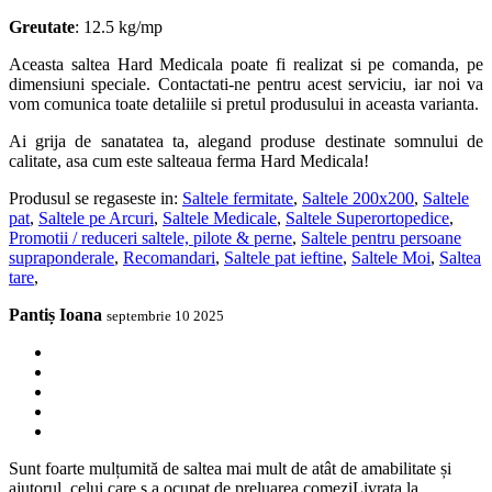
Greutate
: 12.5 kg/mp
Aceasta saltea Hard Medicala poate fi realizat si pe comanda, pe
dimensiuni speciale. Contactati-ne pentru acest serviciu, iar noi va
vom comunica toate detaliile si pretul produsului in aceasta varianta.
Ai grija de sanatatea ta, alegand produse destinate somnului de
calitate, asa cum este salteaua ferma Hard Medicala!
Produsul se regaseste in:
Saltele fermitate
,
Saltele 200x200
,
Saltele
pat
,
Saltele pe Arcuri
,
Saltele Medicale
,
Saltele Superortopedice
,
Promotii / reduceri saltele, pilote & perne
,
Saltele pentru persoane
supraponderale
,
Recomandari
,
Saltele pat ieftine
,
Saltele Moi
,
Saltea
tare
,
Pantiș Ioana
septembrie 10 2025
Sunt foarte mulțumită de saltea mai mult de atât de amabilitate și
ajutorul .celui care s.a ocupat de preluarea comeziLivrata la