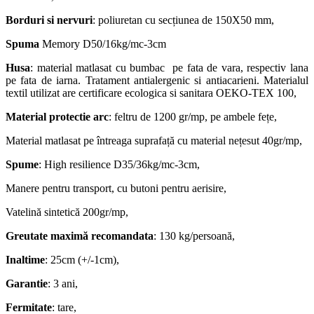
Borduri si nervuri
: poliuretan cu secțiunea de 150X50 mm,
Spuma
Memory D50/16kg/mc-3cm
Husa
: material matlasat cu bumbac pe fata de vara, respectiv lana
pe fata de iarna. Tratament antialergenic si antiacarieni. Materialul
textil utilizat are certificare ecologica si sanitara OEKO-TEX 100,
Material protectie arc
: feltru de 1200 gr/mp, pe ambele fețe,
Material matlasat pe întreaga suprafață cu material nețesut 40gr/mp,
Spume
: High resilience D35/36kg/mc-3cm,
Manere pentru transport, cu butoni pentru aerisire,
Vatelină sintetică 200gr/mp,
Greutate maximă recomandata
: 130 kg/persoană,
Inaltime
: 25cm (+/-1cm),
Garantie
: 3 ani,
Fermitate
: tare,