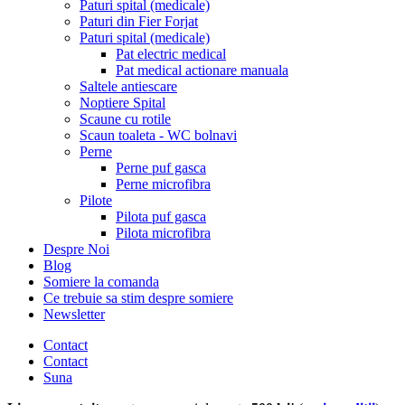
Paturi spital (medicale)
Paturi din Fier Forjat
Paturi spital (medicale)
Pat electric medical
Pat medical actionare manuala
Saltele antiescare
Noptiere Spital
Scaune cu rotile
Scaun toaleta - WC bolnavi
Perne
Perne puf gasca
Perne microfibra
Pilote
Pilota puf gasca
Pilota microfibra
Despre Noi
Blog
Somiere la comanda
Ce trebuie sa stim despre somiere
Newsletter
Contact
Contact
Suna