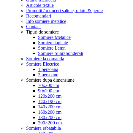
Articole textile
Promotii / reduceri saltele, pilote & perne
Recomandari
Info somiere metalice
Contact
Tipuri de somiere
Somiere Metalice
Somiere tapitate
Somiere Lemn
Somiere Supraponderali
Somiere la comanda
Somiere Electrice
1 persoana
2 persoane
Somiere dupa dimensiune
70x200 cm
90x200 cm
120x200 cm
140x190 cm
140x200 cm
160x200 cm
180x200 cm
200×200 cm
Somiera rabatabila