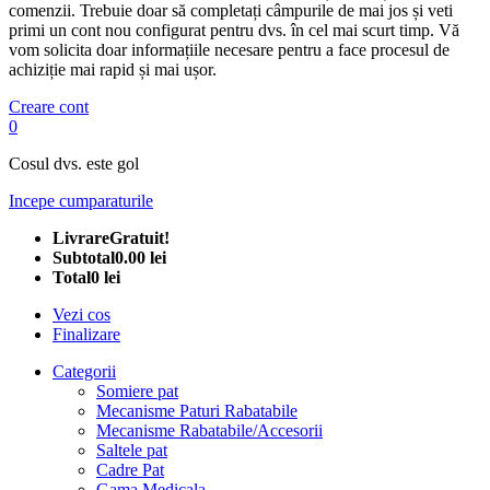
comenzii. Trebuie doar să completați câmpurile de mai jos și veti
primi un cont nou configurat pentru dvs. în cel mai scurt timp. Vă
vom solicita doar informațiile necesare pentru a face procesul de
achiziție mai rapid și mai ușor.
Creare cont
0
Cosul dvs. este gol
Incepe cumparaturile
Livrare
Gratuit!
Subtotal
0.00 lei
Total
0 lei
Vezi cos
Finalizare
Categorii
Somiere pat
Mecanisme Paturi Rabatabile
Mecanisme Rabatabile/Accesorii
Saltele pat
Cadre Pat
Gama Medicala