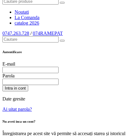
Noutati
La Comanda
catalog
2026
0747.263.728
/
074RAMEPAT
Autentificare
E-mail
Parola
Intra in cont
Date gresite
Ai uitat parola?
Nu aveti inca un cont?
Înregistrarea pe acest site vă permite să accesați starea și istoricul