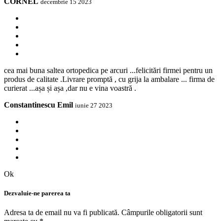
CORNEL
decembrie 15 2023
cea mai buna saltea ortopedica pe arcuri ...felicitări firmei pentru un
produs de calitate .Livrare promptă , cu grija la ambalare ... firma de
curierat ...așa și așa ,dar nu e vina voastră .
Constantinescu Emil
iunie 27 2023
Ok
Dezvaluie-ne parerea ta
Adresa ta de email nu va fi publicată.
Câmpurile obligatorii sunt