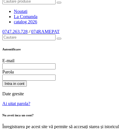
Noutati
La Comanda
catalog
2026
0747.263.728
/
074RAMEPAT
Autentificare
E-mail
Parola
Intra in cont
Date gresite
Ai uitat parola?
Nu aveti inca un cont?
Înregistrarea pe acest site vă permite să accesați starea și istoricul