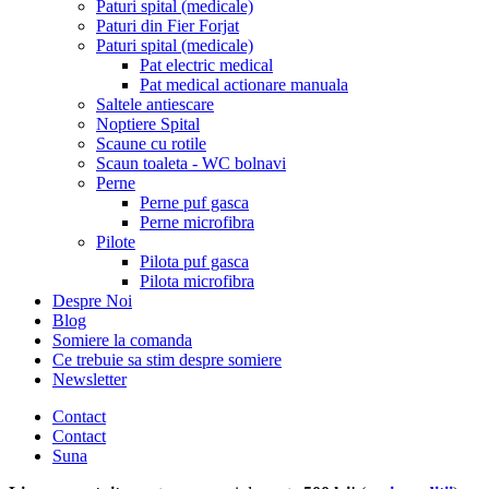
Paturi spital (medicale)
Paturi din Fier Forjat
Paturi spital (medicale)
Pat electric medical
Pat medical actionare manuala
Saltele antiescare
Noptiere Spital
Scaune cu rotile
Scaun toaleta - WC bolnavi
Perne
Perne puf gasca
Perne microfibra
Pilote
Pilota puf gasca
Pilota microfibra
Despre Noi
Blog
Somiere la comanda
Ce trebuie sa stim despre somiere
Newsletter
Contact
Contact
Suna