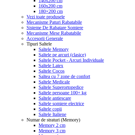
140x200 cm
160x200 cm
180×200 cm
Vezi toate produsele
Mecanisme Paturi Rabatabile
Sisteme De Rabatare Somiere
Mecanisme Mese Rabatabile
Accesorii Generale
Tipuri Saltele
Saltele Memory
Saltele pe arcuri (clasice)
Saltele Pocket - Arcuri Individuale
Saltele Latex
Saltele Cocos
Saltea cu 7 zone de confort
Saltele Medicale
Saltele Superortopedice
Saltele persoane 100+ kg
Saltele antiescare
Saltele somiere electrice
Saltele copii
Saltele Italiene
Numar de straturi (Memory)
Memory 2 cm
Memory 3 cm