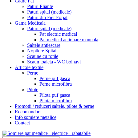
Cadre Pat
Paturi Pliante
Paturi spital (medicale)
Paturi din Fier Forjat
Gama Medicala
Paturi spital (medicale)
Pat electric medical
Pat medical actionare manuala
Saltele antiescare
Noptiere Spital
Scaune cu rotile
Scaun toaleta - WC bolnavi
Articole textile
Perne
Perne puf gasca
Perne microfibra
Pilote
Pilota puf gasca
Pilota microfibra
Promotii / reduceri saltele, pilote & perne
Recomandari
Info somiere metalice
Contact