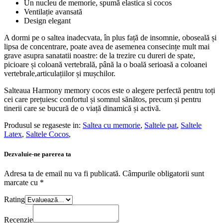
Un nucleu de memorie, spumă elastica si cocos
Ventilație avansată
Design elegant
A dormi pe o saltea inadecvata, în plus față de insomnie, oboseală și
lipsa de concentrare, poate avea de asemenea consecințe mult mai
grave asupra sanatatii noastre: de la trezire cu dureri de spate,
picioare și coloană vertebrală, până la o boală serioasă a coloanei
vertebrale,articulațiilor și mușchilor.
Salteaua Harmony memory cocos este o alegere perfectă pentru toți
cei care prețuiesc confortul și somnul sănătos, precum și pentru
tinerii care se bucură de o viață dinamică și activă.
Produsul se regaseste in:
Saltea cu memorie
,
Saltele pat
,
Saltele
Latex
,
Saltele Cocos
,
Dezvaluie-ne parerea ta
Adresa ta de email nu va fi publicată.
Câmpurile obligatorii sunt
marcate cu
*
Rating
Recenzie