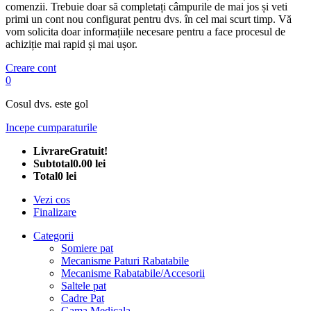
comenzii. Trebuie doar să completați câmpurile de mai jos și veti
primi un cont nou configurat pentru dvs. în cel mai scurt timp. Vă
vom solicita doar informațiile necesare pentru a face procesul de
achiziție mai rapid și mai ușor.
Creare cont
0
Cosul dvs. este gol
Incepe cumparaturile
Livrare
Gratuit!
Subtotal
0.00 lei
Total
0 lei
Vezi cos
Finalizare
Categorii
Somiere pat
Mecanisme Paturi Rabatabile
Mecanisme Rabatabile/Accesorii
Saltele pat
Cadre Pat
Gama Medicala