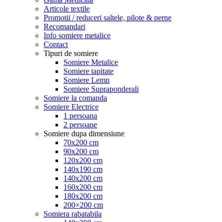
Articole textile
Promotii / reduceri saltele, pilote & perne
Recomandari
Info somiere metalice
Contact
Tipuri de somiere
Somiere Metalice
Somiere tapitate
Somiere Lemn
Somiere Supraponderali
Somiere la comanda
Somiere Electrice
1 persoana
2 persoane
Somiere dupa dimensiune
70x200 cm
90x200 cm
120x200 cm
140x190 cm
140x200 cm
160x200 cm
180x200 cm
200×200 cm
Somiera rabatabila