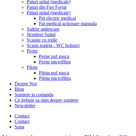
Paturi spital (medicale)
Paturi din Fier Forjat
Paturi spital (medicale)
Pat electric medical
Pat medical actionare manuala
Saltele antiescare
Noptiere Spital
Scaune cu rotile
Scaun toaleta - WC bolnavi
Perne
Perne puf gasca
Perne microfibra
Pilote
Pilota puf gasca
Pilota microfibra
Despre Noi
Blog
Somiere la comanda
Ce trebuie sa stim despre somiere
Newsletter
Contact
Contact
Suna