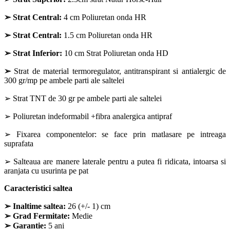
➢
Strat Central:
4 cm Poliuretan onda HR
➢
Strat Central:
1.5 cm Poliuretan onda HR
➢
Strat Inferior:
10 cm Strat Poliuretan onda HD
➢
Strat de material termoregulator, antitranspirant si antialergic de
300 gr/mp pe ambele parti ale saltelei
➢ Strat TNT de 30 gr pe ambele parti ale saltelei
➢ Poliuretan indeformabil +fibra analergica antipraf
➢ Fixarea componentelor: se face prin matlasare pe intreaga
suprafata
➢ Salteaua are manere laterale pentru a putea fi ridicata, intoarsa si
aranjata cu usurinta pe pat
Caracteristici saltea
➢
Inaltime saltea:
26 (+/- 1) cm
➢
Grad Fermitate:
Medie
➢
Garantie:
5 ani