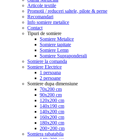
Articole textile
Promotii / reduceri saltele, pilote & perne
Recomandari
Info somiere metalice
Contact
Tipuri de somiere
Somiere Metalice
Somiere tapitate
Somiere Lemn
Somiere Supraponderali
Somiere la comanda
Somiere Electrice
1 persoana
2 persoane
Somiere dupa dimensiune
70x200 cm
90x200 cm
120x200 cm
140x190 cm
140x200 cm
160x200 cm
180x200 cm
200×200 cm
Somiera rabatabila