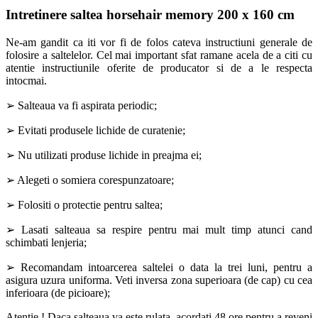
Intretinere saltea horsehair memory 200 x 160 cm
Ne-am gandit ca iti vor fi de folos cateva instructiuni generale de
folosire a saltelelor. Cel mai important sfat ramane acela de a citi cu
atentie instructiunile oferite de producator si de a le respecta
intocmai.
➢ Salteaua va fi aspirata periodic;
➢ Evitati produsele lichide de curatenie;
➢ Nu utilizati produse lichide in preajma ei;
➢ Alegeti o somiera corespunzatoare;
➢ Folositi o protectie pentru saltea;
➢ Lasati salteaua sa respire pentru mai mult timp atunci cand
schimbati lenjeria;
➢ Recomandam intoarcerea saltelei o data la trei luni, pentru a
asigura uzura uniforma. Veti inversa zona superioara (de cap) cu cea
inferioara (de picioare);
Atentie ! Daca salteaua va este rulata, acordati 48 ore pentru a reveni