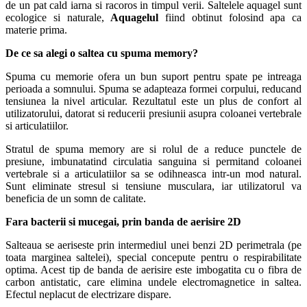
de un pat cald iarna si racoros in timpul verii. Saltelele aquagel sunt
ecologice si naturale,
Aquagelul
fiind obtinut folosind apa ca
materie prima.
De ce sa alegi o saltea cu spuma memory?
Spuma cu memorie ofera un bun suport pentru spate pe intreaga
perioada a somnului. Spuma se adapteaza formei corpului, reducand
tensiunea la nivel articular. Rezultatul este un plus de confort al
utilizatorului, datorat si reducerii presiunii asupra coloanei vertebrale
si articulatiilor.
Stratul de spuma memory are si rolul de a reduce punctele de
presiune, imbunatatind circulatia sanguina si permitand coloanei
vertebrale si a articulatiilor sa se odihneasca intr-un mod natural.
Sunt eliminate stresul si tensiune musculara, iar utilizatorul va
beneficia de un somn de calitate.
Fara bacterii si mucegai, prin banda de aerisire 2D
Salteaua se aeriseste prin intermediul unei benzi 2D perimetrala (pe
toata marginea saltelei), special concepute pentru o respirabilitate
optima. Acest tip de banda de aerisire este imbogatita cu o fibra de
carbon antistatic, care elimina undele electromagnetice in saltea.
Efectul neplacut de electrizare dispare.