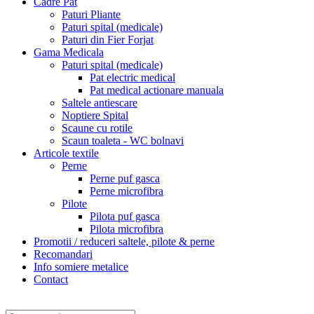
Cadre Pat
Paturi Pliante
Paturi spital (medicale)
Paturi din Fier Forjat
Gama Medicala
Paturi spital (medicale)
Pat electric medical
Pat medical actionare manuala
Saltele antiescare
Noptiere Spital
Scaune cu rotile
Scaun toaleta - WC bolnavi
Articole textile
Perne
Perne puf gasca
Perne microfibra
Pilote
Pilota puf gasca
Pilota microfibra
Promotii / reduceri saltele, pilote & perne
Recomandari
Info somiere metalice
Contact