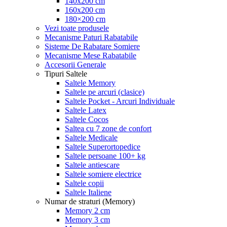
140x200 cm
160x200 cm
180×200 cm
Vezi toate produsele
Mecanisme Paturi Rabatabile
Sisteme De Rabatare Somiere
Mecanisme Mese Rabatabile
Accesorii Generale
Tipuri Saltele
Saltele Memory
Saltele pe arcuri (clasice)
Saltele Pocket - Arcuri Individuale
Saltele Latex
Saltele Cocos
Saltea cu 7 zone de confort
Saltele Medicale
Saltele Superortopedice
Saltele persoane 100+ kg
Saltele antiescare
Saltele somiere electrice
Saltele copii
Saltele Italiene
Numar de straturi (Memory)
Memory 2 cm
Memory 3 cm