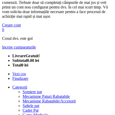
comenzii. Trebuie doar să completați câmpurile de mai jos și veti
primi un cont nou configurat pentru dvs. în cel mai scurt timp. Vă
vom solicita doar informațiile necesare pentru a face procesul de
achiziție mai rapid și mai ușor.
Creare cont
0
Cosul dvs. este gol
Incepe cumparaturile
Livrare
Gratuit!
Subtotal
0.00 lei
Total
0 lei
Vezi cos
Finalizare
Categorii
Somiere pat
Mecanisme Paturi Rabatabile
Mecanisme Rabatabile/Accesorii
Saltele pat
Cadre Pat
Gama Medicala