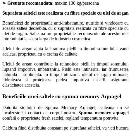
➢
Greutate recomandata:
maxim 130 kg/persoana
Suprafata saltelei este realizata cu fibre speciale cu ulei de argan
Beneficiezi de proprietatile anti-imbatranire, nutritie si vindecare cu
aceasta saltea deosebita, cu o suprafata realizata cu fibre speciale cu
ulei de argan. Salteaua are proprietatile recunoscute ale acestui ulei
intrebuintat la scara larga de industria cosmetica.
Uleiul de argan ajuta la hranirea pielii in timpul somnului, avand
aceleasi proprietati cu o crema de calitate.
Uleiul de argan contribuie la reinnoirea pielii in timpul somnului,
luptand impotriva imbatranirii. Pielii este intinerita, iar frumusetea
naturala – subliniata. In timpul utilizarii, uleiul de argan inmoaie,
hidrateaza si protejeaza pielea impotriva uscarii, asigurand
elasticitatea acesteia.
Beneficiile unei saltele cu spuma memory Aquagel
Datorita stratului de Spuma Memory Aquagel, salteaua nu se
incalzeste in contact cu corpul nostru.
Spuma memory aquagel
conferă o proprietate fresh satelei, regland temperatura potrivita.
Caldura fiind distribuita constant pe suprafata saltelei, va veti bucura