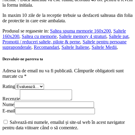
la forma initiala.
In maxim 10 zile de la receptie trebuie sa desfaceti salteaua din folia
de protectie in care este ambalata.
Produsul se regaseste in:
Saltea spuma memorie 160x200
,
Saltele
160x200
,
Saltea cu memorie
,
Saltele memory 4 straturi
,
Saltele pat
,
Promotii / reduceri saltele, pilote & perne
,
Saltele pentru persoane
supraponderale
,
Recomandari
,
Saltele Italiene
,
Saltele Medii
,
Dezvaluie-ne parerea ta
Adresa ta de email nu va fi publicată.
Câmpurile obligatorii sunt
marcate cu
*
Rating
Recenzie
Nume
E-mail
Salvează-mi numele, emailul și site-ul web în acest navigator
pentru data viitoare când o să comentez.