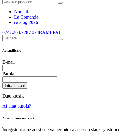
Noutati
La Comanda
catalog
2026
0747.263.728
/
074RAMEPAT
Autentificare
E-mail
Parola
Intra in cont
Date gresite
Ai uitat parola?
Nu aveti inca un cont?
Înregistrarea pe acest site vă permite să accesați starea și istoricul