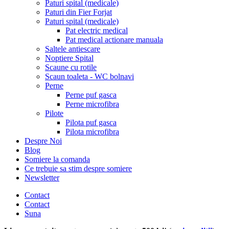
Paturi spital (medicale)
Paturi din Fier Forjat
Paturi spital (medicale)
Pat electric medical
Pat medical actionare manuala
Saltele antiescare
Noptiere Spital
Scaune cu rotile
Scaun toaleta - WC bolnavi
Perne
Perne puf gasca
Perne microfibra
Pilote
Pilota puf gasca
Pilota microfibra
Despre Noi
Blog
Somiere la comanda
Ce trebuie sa stim despre somiere
Newsletter
Contact
Contact
Suna