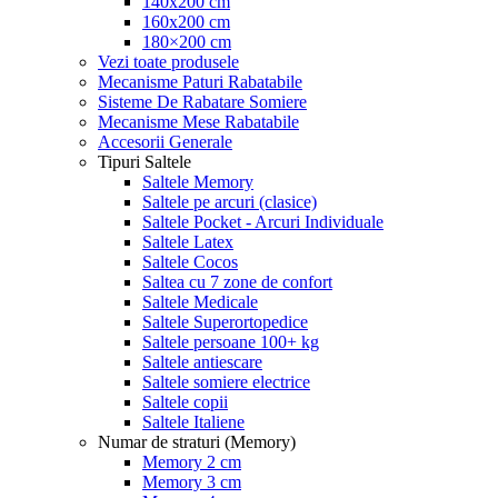
140x200 cm
160x200 cm
180×200 cm
Vezi toate produsele
Mecanisme Paturi Rabatabile
Sisteme De Rabatare Somiere
Mecanisme Mese Rabatabile
Accesorii Generale
Tipuri Saltele
Saltele Memory
Saltele pe arcuri (clasice)
Saltele Pocket - Arcuri Individuale
Saltele Latex
Saltele Cocos
Saltea cu 7 zone de confort
Saltele Medicale
Saltele Superortopedice
Saltele persoane 100+ kg
Saltele antiescare
Saltele somiere electrice
Saltele copii
Saltele Italiene
Numar de straturi (Memory)
Memory 2 cm
Memory 3 cm