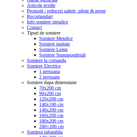
Articole textile
Promotii / reduceri saltele, pilote & perne
Recomandari
Info somiere metalice
Contact
Tipuri de somiere
Somiere Metalice
Somiere tapitate
Somiere Lemn
Somiere Supraponderali
Somiere la comanda
Somiere Electrice
1 persoana
2 persoane
Somiere dupa dimensiune
70x200 cm
90x200 cm
120x200 cm
140x190 cm
140x200 cm
160x200 cm
180x200 cm
200×200 cm
Somiera rabatabila