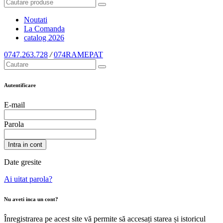
Noutati
La Comanda
catalog
2026
0747.263.728
/
074RAMEPAT
Autentificare
E-mail
Parola
Intra in cont
Date gresite
Ai uitat parola?
Nu aveti inca un cont?
Înregistrarea pe acest site vă permite să accesați starea și istoricul