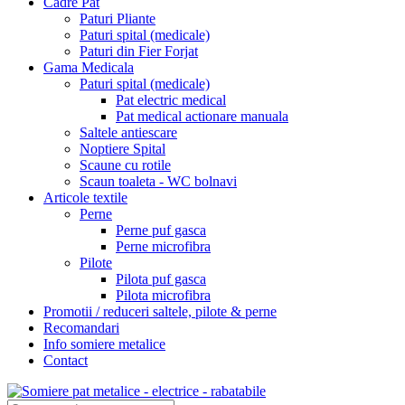
Cadre Pat
Paturi Pliante
Paturi spital (medicale)
Paturi din Fier Forjat
Gama Medicala
Paturi spital (medicale)
Pat electric medical
Pat medical actionare manuala
Saltele antiescare
Noptiere Spital
Scaune cu rotile
Scaun toaleta - WC bolnavi
Articole textile
Perne
Perne puf gasca
Perne microfibra
Pilote
Pilota puf gasca
Pilota microfibra
Promotii / reduceri saltele, pilote & perne
Recomandari
Info somiere metalice
Contact