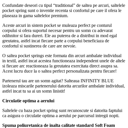
Confundate deseori cu tipul “traditional” de saltea pe arcuri, saltelele
pocket spring sunt o inventie recenta si confortul pe care il ofera le
plaseaza in gama saltelelor premium.
Aceste arcuri in sistem pocket se muleaza perfect pe conturul
corpului si ofera suportul necesar pentru un somn cu adevarat
odihnitor si fara dureri. Ele au puterea de a distribui in mod egal
greutatea, astfel incat fiecare parte a corpului beneficiaza de
confortul si sustinerea de care are nevoie.
O saltea pocket springs este formata din arcuri ambalate individual
in textil, astfel incat acestea functioneaza independent unele de altele
si fiecare arc reactioneaza la greutatea exercitata direct asupra sa.
Acest lucru duce la o saltea perfect personalizata pentru fiecare!
Partenerul tau are un somn agitat? Salteaua INFINITY BLUE
izoleaza miscarile partenerului datorita arcurilor ambalate individual,
astfel incat tu sa ai un somn linistit!
Circulatie optima a aerului
Saltelele cu baza pocket spring sunt recunoscute si datorita faptului
ca asigura o circulatie optima a aerului pe parcursul intregii nopti.
Spuma poliuretanica de inalta calitate standard Soft Foam