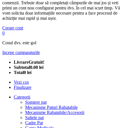
comenzii. Trebuie doar să completați câmpurile de mai jos și veti
primi un cont nou configurat pentru dvs. în cel mai scurt timp. Vă
vom solicita doar informațiile necesare pentru a face procesul de
achiziție mai rapid și mai ușor.
Creare cont
0
Cosul dvs. este gol
Incepe cumparaturile
Livrare
Gratuit!
Subtotal
0.00 lei
Total
0 lei
Vezi cos
Finalizare
Categorii
Somiere pat
Mecanisme Paturi Rabatabile
Mecanisme Rabatabile/Accesorii
Saltele pat
Cadre Pat
Gama Medicala