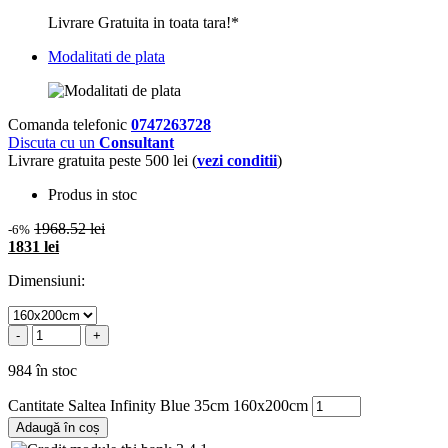
Livrare Gratuita in toata tara!*
Modalitati de plata
Comanda telefonic
0747263728
Discuta cu un
Consultant
Livrare gratuita peste 500 lei (
vezi conditii
)
Produs in stoc
1968.52 lei
-6%
1831 lei
Dimensiuni:
-
+
984 în stoc
Cantitate Saltea Infinity Blue 35cm 160x200cm
Adaugă în coș