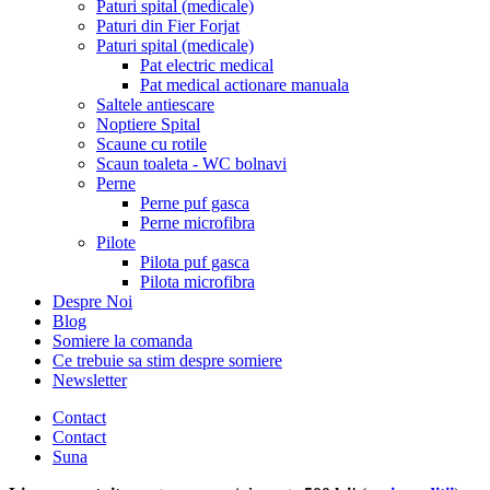
Paturi spital (medicale)
Paturi din Fier Forjat
Paturi spital (medicale)
Pat electric medical
Pat medical actionare manuala
Saltele antiescare
Noptiere Spital
Scaune cu rotile
Scaun toaleta - WC bolnavi
Perne
Perne puf gasca
Perne microfibra
Pilote
Pilota puf gasca
Pilota microfibra
Despre Noi
Blog
Somiere la comanda
Ce trebuie sa stim despre somiere
Newsletter
Contact
Contact
Suna