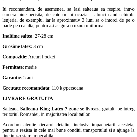
Iti recomandam, de asemenea, sa lasi salteaua sa respire, intr-o
camera bine aerisita, de cate ori ai ocazia – atunci cand schimbi
lenjeria, de exemplu, iar la aproximativ 3 luni sa o intorci de pe o
parte pe cealalta, pentru a-i asigura o uzura uniforma.
Inaltime saltea
: 27-28 cm
Grosime latex
: 3 cm
Compozitie
: Arcuri Pocket
Fermitate
: medie
Garantie
: 5 ani
Greutate recomandata
: 110 kg/persoana
LIVRARE GRATUITA
Salteaua
Salteaua
King
Latex 7 zone
se livreaza gratuit, pe intreg
teritoriul Romaniei, in majoritatea localitatilor.
Acordam atentie fiecarui detaliu, inclusiv impachetarii acesteia,
pentru a rezista in cele mai bune conditii transportului si a ajunge la
tine intr-o stare impecabila.