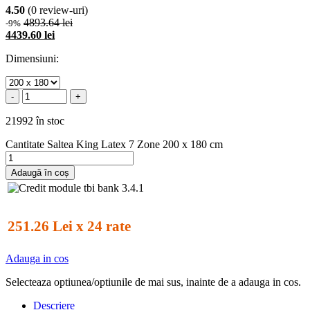
4.50
(0 review-uri)
4893.64 lei
-9%
4439.60 lei
Dimensiuni:
-
+
21992 în stoc
Cantitate Saltea King Latex 7 Zone 200 x 180 cm
Adaugă în coș
251.26 Lei x 24 rate
Adauga in cos
Selecteaza optiunea/optiunile de mai sus, inainte de a adauga in cos.
Descriere