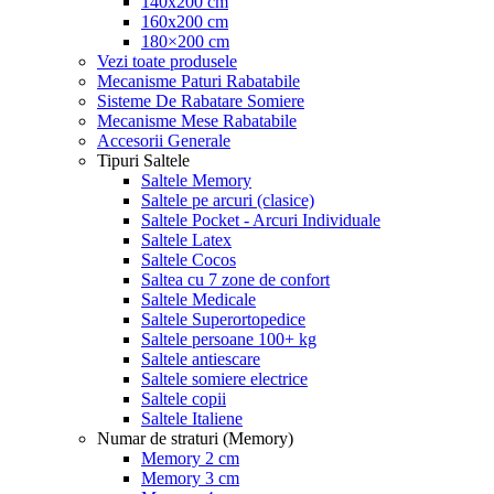
140x200 cm
160x200 cm
180×200 cm
Vezi toate produsele
Mecanisme Paturi Rabatabile
Sisteme De Rabatare Somiere
Mecanisme Mese Rabatabile
Accesorii Generale
Tipuri Saltele
Saltele Memory
Saltele pe arcuri (clasice)
Saltele Pocket - Arcuri Individuale
Saltele Latex
Saltele Cocos
Saltea cu 7 zone de confort
Saltele Medicale
Saltele Superortopedice
Saltele persoane 100+ kg
Saltele antiescare
Saltele somiere electrice
Saltele copii
Saltele Italiene
Numar de straturi (Memory)
Memory 2 cm
Memory 3 cm