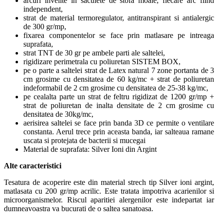
arcuri invelite in saculete de stofa moale, fiecare arc fiind
independent,
strat de material termoregulator, antitranspirant si antialergic
de 300 gr/mp,
fixarea componentelor se face prin matlasare pe intreaga
suprafata,
strat TNT de 30 gr pe ambele parti ale saltelei,
rigidizare perimetrala cu poliuretan SISTEM BOX,
pe o parte a saltelei strat de Latex natural 7 zone portanta de 3
cm grosime cu densitatea de 60 kg/mc + strat de poliuretan
indeformabil de 2 cm grosime cu densitatea de 25-38 kg/mc,
pe cealalta parte un strat de feltru rigidizat de 1200 gr/mp +
strat de poliuretan de inalta densitate de 2 cm grosime cu
densitatea de 30kg/mc,
aerisirea saltelei se face prin banda 3D ce permite o ventilare
constanta. Aerul trece prin aceasta banda, iar salteaua ramane
uscata si protejata de bacterii si mucegai
Material de suprafata: Silver Ioni din Argint
Alte caracteristici
Tesatura de acoperire este din material strech tip Silver ioni argint,
matlasata cu 200 gr/mp acrilic. Este tratata impotriva acarienilor si
microorganismelor. Riscul aparitiei alergenilor este indepartat iar
dumneavoastra va bucurati de o saltea sanatoasa.