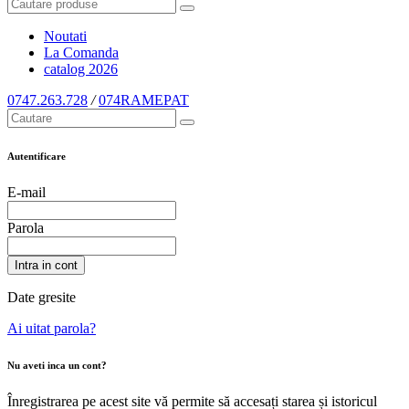
Noutati
La Comanda
catalog
2026
0747.263.728
/
074RAMEPAT
Autentificare
E-mail
Parola
Intra in cont
Date gresite
Ai uitat parola?
Nu aveti inca un cont?
Înregistrarea pe acest site vă permite să accesați starea și istoricul