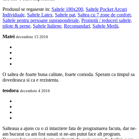
Produsul se regaseste in:
Saltele 180x200
,
Saltele Pocket Arcuri
Individuale
,
Saltele Latex
,
Saltele pat
,
Saltea cu 7 zone de confort
,
Saltele pentru persoane supraponderale
,
Promotii / reduceri saltele,
pilote & perne
,
Saltele Italiene
,
Recomandari
,
Saltele Medii
,
Matei
decembrie 15 2016
O saltea de foarte buna calitate, foarte comoda. Speram ca timpul sa
dovedeasca si ca e rezistenta.
teodora
decembrie 4 2016
Salteaua a ajuns cu o zi intarziere fata de programarea facuta, dar ne-
am bucurat ca am fost sunati si ne-am putut face alt program.