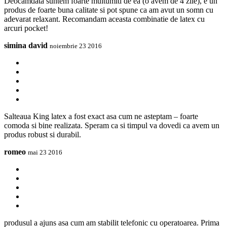
Deocamdata suntem foarte multumiti de ea (o avem de 4 zile), e un
produs de foarte buna calitate si pot spune ca am avut un somn cu
adevarat relaxant. Recomandam aceasta combinatie de latex cu
arcuri pocket!
simina david
noiembrie 23 2016
Salteaua King latex a fost exact asa cum ne asteptam – foarte
comoda si bine realizata. Speram ca si timpul va dovedi ca avem un
produs robust si durabil.
romeo
mai 23 2016
produsul a ajuns asa cum am stabilit telefonic cu operatoarea. Prima