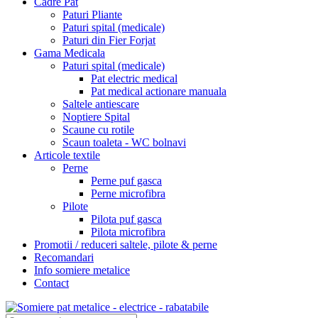
Cadre Pat
Paturi Pliante
Paturi spital (medicale)
Paturi din Fier Forjat
Gama Medicala
Paturi spital (medicale)
Pat electric medical
Pat medical actionare manuala
Saltele antiescare
Noptiere Spital
Scaune cu rotile
Scaun toaleta - WC bolnavi
Articole textile
Perne
Perne puf gasca
Perne microfibra
Pilote
Pilota puf gasca
Pilota microfibra
Promotii / reduceri saltele, pilote & perne
Recomandari
Info somiere metalice
Contact