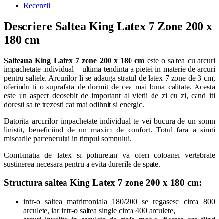
Recenzii
Descriere Saltea King Latex 7 Zone 200 x
180 cm
Salteaua
King
Latex 7 zone 200 x 180 cm
este o saltea cu arcuri
impachetate individual – ultima tendinta a pietei in materie de arcuri
pentru saltele. Arcurilor li se adauga stratul de latex 7 zone de 3 cm,
oferindu-ti o suprafata de dormit de cea mai buna calitate. Acesta
este un aspect deosebit de important al vietii de zi cu zi, cand iti
doresti sa te trezesti cat mai odihnit si energic.
Datorita arcurilor impachetate individual te vei bucura de un somn
linistit, beneficiind de un maxim de confort. Totul fara a simti
miscarile partenerului in timpul somnului.
Combinatia de latex si poliuretan va oferi coloanei vertebrale
sustinerea necesara pentru a evita durerile de spate.
Structura saltea King Latex 7 zone 200 x 180 cm
:
intr-o saltea matrimoniala 180/200 se regasesc circa 800
arculete, iar intr-o saltea single circa 400 arculete,