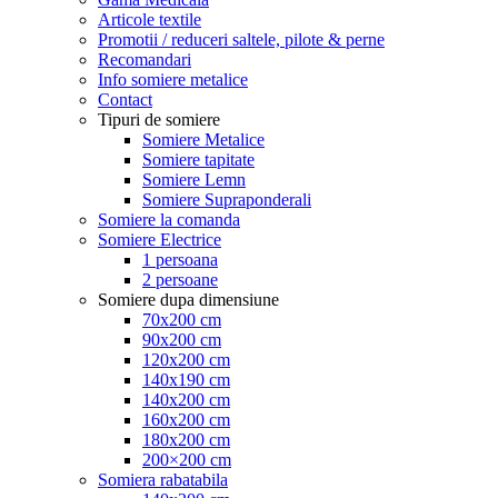
Articole textile
Promotii / reduceri saltele, pilote & perne
Recomandari
Info somiere metalice
Contact
Tipuri de somiere
Somiere Metalice
Somiere tapitate
Somiere Lemn
Somiere Supraponderali
Somiere la comanda
Somiere Electrice
1 persoana
2 persoane
Somiere dupa dimensiune
70x200 cm
90x200 cm
120x200 cm
140x190 cm
140x200 cm
160x200 cm
180x200 cm
200×200 cm
Somiera rabatabila