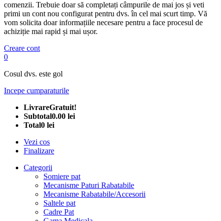
comenzii. Trebuie doar să completați câmpurile de mai jos și veti
primi un cont nou configurat pentru dvs. în cel mai scurt timp. Vă
vom solicita doar informațiile necesare pentru a face procesul de
achiziție mai rapid și mai ușor.
Creare cont
0
Cosul dvs. este gol
Incepe cumparaturile
Livrare
Gratuit!
Subtotal
0.00 lei
Total
0 lei
Vezi cos
Finalizare
Categorii
Somiere pat
Mecanisme Paturi Rabatabile
Mecanisme Rabatabile/Accesorii
Saltele pat
Cadre Pat
Gama Medicala