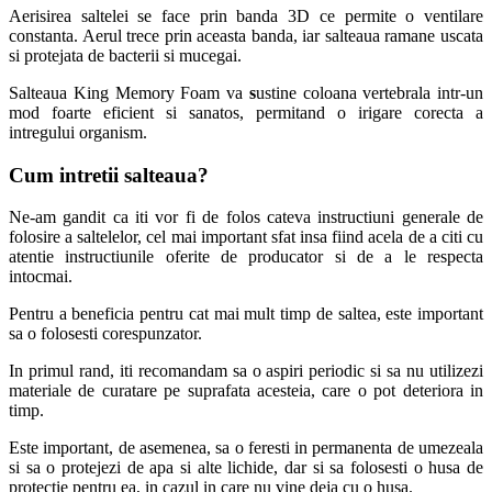
Aerisirea saltelei se face prin banda 3D ce permite o ventilare
constanta. Aerul trece prin aceasta banda, iar salteaua ramane uscata
si protejata de bacterii si mucegai.
Salteaua King Memory Foam va
s
ustine coloana vertebrala intr-un
mod foarte eficient si sanatos, permitand o irigare corecta a
intregului organism.
Cum intretii salteaua
?
Ne-am gandit ca iti vor fi de folos cateva instructiuni generale de
folosire a saltelelor, cel mai important sfat insa fiind acela de a citi cu
atentie instructiunile oferite de producator si de a le respecta
intocmai.
Pentru a beneficia pentru cat mai mult timp de saltea, este important
sa o folosesti corespunzator.
In primul rand, iti recomandam sa o aspiri periodic si sa nu utilizezi
materiale de curatare pe suprafata acesteia, care o pot deteriora in
timp.
Este important, de asemenea, sa o feresti in permanenta de umezeala
si sa o protejezi de apa si alte lichide, dar si sa folosesti o husa de
protectie pentru ea, in cazul in care nu vine deja cu o husa.