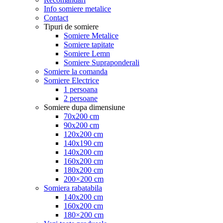
Info somiere metalice
Contact
Tipuri de somiere
Somiere Metalice
Somiere tapitate
Somiere Lemn
Somiere Supraponderali
Somiere la comanda
Somiere Electrice
1 persoana
2 persoane
Somiere dupa dimensiune
70x200 cm
90x200 cm
120x200 cm
140x190 cm
140x200 cm
160x200 cm
180x200 cm
200×200 cm
Somiera rabatabila
140x200 cm
160x200 cm
180×200 cm