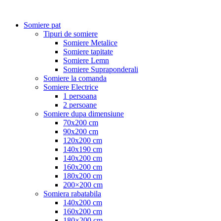
Somiere pat
Tipuri de somiere
Somiere Metalice
Somiere tapitate
Somiere Lemn
Somiere Supraponderali
Somiere la comanda
Somiere Electrice
1 persoana
2 persoane
Somiere dupa dimensiune
70x200 cm
90x200 cm
120x200 cm
140x190 cm
140x200 cm
160x200 cm
180x200 cm
200×200 cm
Somiera rabatabila
140x200 cm
160x200 cm
180×200 cm