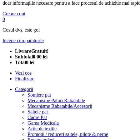
doar informațiile necesare pentru a face procesul de achiziție mai rapid
Creare cont
0
Cosul dvs. este gol
Incepe cumparaturile
Livrare
Gratuit!
Subtotal
0.00 lei
Total
0 lei
Vezi cos
Finalizare
Categorii
Somiere pat
Mecanisme Paturi Rabatabile
Mecanisme Rabatabile/Accesorii
Saltele pat
Cadre Pat
Gama Medicala
Articole textile
Promotii / reduceri saltele, pilote & perne
Recomandari