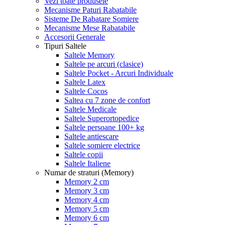
Vezi toate produsele
Mecanisme Paturi Rabatabile
Sisteme De Rabatare Somiere
Mecanisme Mese Rabatabile
Accesorii Generale
Tipuri Saltele
Saltele Memory
Saltele pe arcuri (clasice)
Saltele Pocket - Arcuri Individuale
Saltele Latex
Saltele Cocos
Saltea cu 7 zone de confort
Saltele Medicale
Saltele Superortopedice
Saltele persoane 100+ kg
Saltele antiescare
Saltele somiere electrice
Saltele copii
Saltele Italiene
Numar de straturi (Memory)
Memory 2 cm
Memory 3 cm
Memory 4 cm
Memory 5 cm
Memory 6 cm