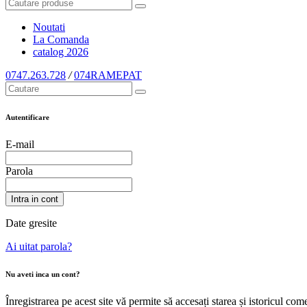
Noutati
La Comanda
catalog
2026
0747.263.728
/
074RAMEPAT
Autentificare
E-mail
Parola
Intra in cont
Date gresite
Ai uitat parola?
Nu aveti inca un cont?
Înregistrarea pe acest site vă permite să accesați starea și istoricul c