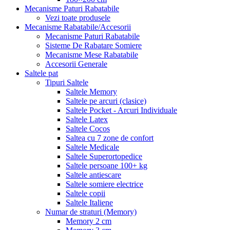
Mecanisme Paturi Rabatabile
Vezi toate produsele
Mecanisme Rabatabile/Accesorii
Mecanisme Paturi Rabatabile
Sisteme De Rabatare Somiere
Mecanisme Mese Rabatabile
Accesorii Generale
Saltele pat
Tipuri Saltele
Saltele Memory
Saltele pe arcuri (clasice)
Saltele Pocket - Arcuri Individuale
Saltele Latex
Saltele Cocos
Saltea cu 7 zone de confort
Saltele Medicale
Saltele Superortopedice
Saltele persoane 100+ kg
Saltele antiescare
Saltele somiere electrice
Saltele copii
Saltele Italiene
Numar de straturi (Memory)
Memory 2 cm