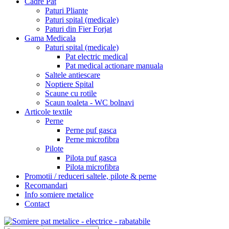
Cadre Pat
Paturi Pliante
Paturi spital (medicale)
Paturi din Fier Forjat
Gama Medicala
Paturi spital (medicale)
Pat electric medical
Pat medical actionare manuala
Saltele antiescare
Noptiere Spital
Scaune cu rotile
Scaun toaleta - WC bolnavi
Articole textile
Perne
Perne puf gasca
Perne microfibra
Pilote
Pilota puf gasca
Pilota microfibra
Promotii / reduceri saltele, pilote & perne
Recomandari
Info somiere metalice
Contact