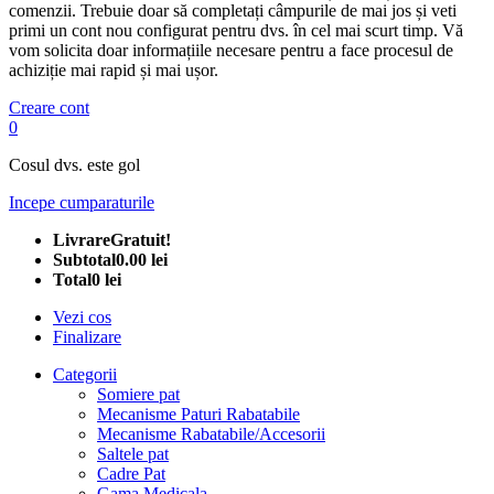
comenzii. Trebuie doar să completați câmpurile de mai jos și veti
primi un cont nou configurat pentru dvs. în cel mai scurt timp. Vă
vom solicita doar informațiile necesare pentru a face procesul de
achiziție mai rapid și mai ușor.
Creare cont
0
Cosul dvs. este gol
Incepe cumparaturile
Livrare
Gratuit!
Subtotal
0.00 lei
Total
0 lei
Vezi cos
Finalizare
Categorii
Somiere pat
Mecanisme Paturi Rabatabile
Mecanisme Rabatabile/Accesorii
Saltele pat
Cadre Pat
Gama Medicala