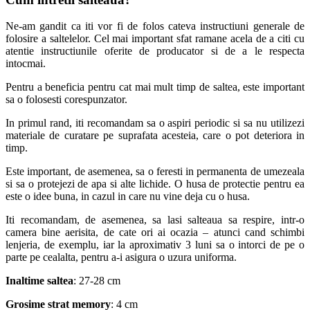
Ne-am gandit ca iti vor fi de folos cateva instructiuni generale de
folosire a saltelelor. Cel mai important sfat ramane acela de a citi cu
atentie instructiunile oferite de producator si de a le respecta
intocmai.
Pentru a beneficia pentru cat mai mult timp de saltea, este important
sa o folosesti corespunzator.
In primul rand, iti recomandam sa o aspiri periodic si sa nu utilizezi
materiale de curatare pe suprafata acesteia, care o pot deteriora in
timp.
Este important, de asemenea, sa o feresti in permanenta de umezeala
si sa o protejezi de apa si alte lichide. O husa de protectie pentru ea
este o idee buna, in cazul in care nu vine deja cu o husa.
Iti recomandam, de asemenea, sa lasi salteaua sa respire, intr-o
camera bine aerisita, de cate ori ai ocazia – atunci cand schimbi
lenjeria, de exemplu, iar la aproximativ 3 luni sa o intorci de pe o
parte pe cealalta, pentru a-i asigura o uzura uniforma.
Inaltime saltea
: 27-28 cm
Grosime strat memory
: 4 cm