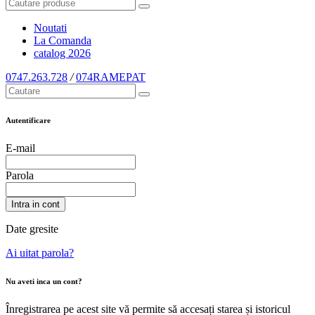
Noutati
La Comanda
catalog
2026
0747.263.728
/
074RAMEPAT
Autentificare
E-mail
Parola
Intra in cont
Date gresite
Ai uitat parola?
Nu aveti inca un cont?
Înregistrarea pe acest site vă permite să accesați starea și istoricul