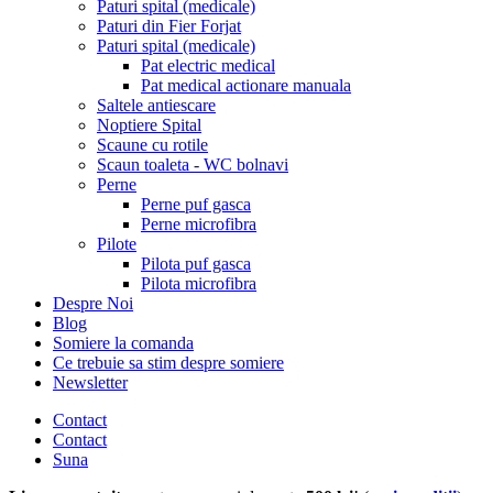
Paturi spital (medicale)
Paturi din Fier Forjat
Paturi spital (medicale)
Pat electric medical
Pat medical actionare manuala
Saltele antiescare
Noptiere Spital
Scaune cu rotile
Scaun toaleta - WC bolnavi
Perne
Perne puf gasca
Perne microfibra
Pilote
Pilota puf gasca
Pilota microfibra
Despre Noi
Blog
Somiere la comanda
Ce trebuie sa stim despre somiere
Newsletter
Contact
Contact
Suna