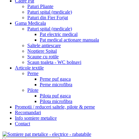
Cadre Pat
Paturi Pliante
Paturi spital (medicale)
Paturi din Fier Forjat
Gama Medicala
Paturi spital (medicale)
Pat electric medical
Pat medical actionare manuala
Saltele antiescare
Noptiere Spital
Scaune cu rotile
Scaun toaleta - WC bolnavi
Articole textile
Perne
Perne puf gasca
Perne microfibra
Pilote
Pilota puf gasca
Pilota microfibra
Promotii / reduceri saltele, pilote & perne
Recomandari
Info somiere metalice
Contact