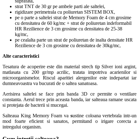
suprafata,
strat TNT de 30 gr pe ambele parti ale saltelei,
rigidizare perimetrala cu poliuretan SISTEM BOX,
pe o parte a saltelei strat de Memory Foam de 4 cm grosime
cu densitatea de 60 kg/mc + strat de poliuretan indeformabil
HR Rezilience de 3 cm grosime cu densitatea de 25-38
kg/mc,
pe cealalta parte un strat de poliuretan de inalta densitate HR
Rezilience de 3 cm grosime cu densitatea de 30kg/mc,
Alte caracteristici
Tesatura de acoperire este din material strech tip Silver ioni argint,
matlasata cu 200 gr/mp acrilic, tratata impotriva acarienilor si
microorganismelor. Riscul aparitiei alergenilor este indepartat iar
dumneavoastra va bucurati de o saltea sanatoasa.
Aerisirea saltelei se face prin banda 3D ce permite o ventilare
constanta. Aerul trece prin aceasta banda, iar salteaua ramane uscata
si protejata de bacterii si mucegai.
Salteaua King Memory Foam va
s
ustine coloana vertebrala intr-un
mod foarte eficient si sanatos, permitand o irigare corecta a
intregului organism.
Cum intretii salteaua
?