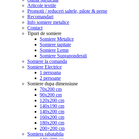
Articole textile
Promotii / reduceri saltele, pilote & perne
Recomandari
Info somiere metalice
Contact
Tipuri de somiere
Somiere Metalice
Somiere tapitate
Somiere Lemn
Somiere Supraponderali
Somiere la comanda
Somiere Electrice
1 persoana
2 persoane
Somiere dupa dimensiune
70x200 cm
90x200 cm
120x200 cm
140x190 cm
140x200 cm
160x200 cm
180x200 cm
200×200 cm
Somiera rabatabila