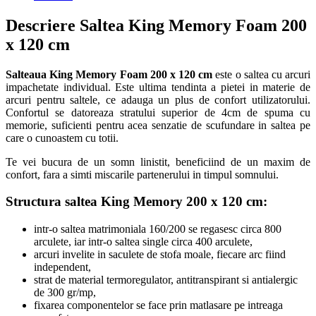
Descriere Saltea King Memory Foam 200
x 120 cm
Salteaua King Memory Foam 200 x 120 cm
este o saltea cu arcuri
impachetate individual. Este ultima tendinta a pietei in materie de
arcuri pentru saltele, ce adauga un plus de confort utilizatorului.
Confortul se datoreaza stratului superior de 4cm de spuma cu
memorie, suficienti pentru acea senzatie de scufundare in saltea pe
care o cunoastem cu totii.
Te vei bucura de un somn linistit, beneficiind de un maxim de
confort, fara a simti miscarile partenerului in timpul somnului.
Structura saltea King Memory 200 x 120 cm
:
intr-o saltea matrimoniala 160/200 se regasesc circa 800
arculete, iar intr-o saltea single circa 400 arculete,
arcuri invelite in saculete de stofa moale, fiecare arc fiind
independent,
strat de material termoregulator, antitranspirant si antialergic
de 300 gr/mp,
fixarea componentelor se face prin matlasare pe intreaga