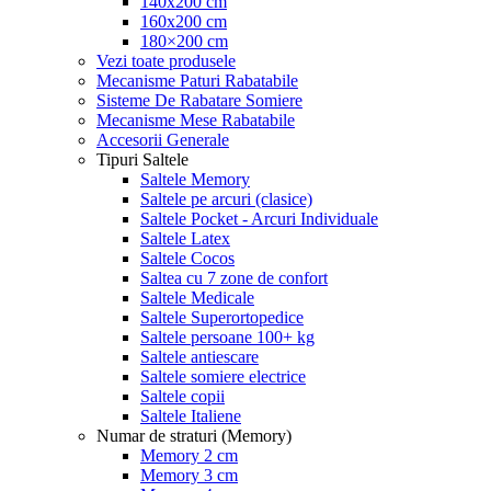
140x200 cm
160x200 cm
180×200 cm
Vezi toate produsele
Mecanisme Paturi Rabatabile
Sisteme De Rabatare Somiere
Mecanisme Mese Rabatabile
Accesorii Generale
Tipuri Saltele
Saltele Memory
Saltele pe arcuri (clasice)
Saltele Pocket - Arcuri Individuale
Saltele Latex
Saltele Cocos
Saltea cu 7 zone de confort
Saltele Medicale
Saltele Superortopedice
Saltele persoane 100+ kg
Saltele antiescare
Saltele somiere electrice
Saltele copii
Saltele Italiene
Numar de straturi (Memory)
Memory 2 cm
Memory 3 cm