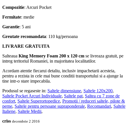
Compozitie
: Arcuri Pocket
Fermitate
: medie
Garantie
: 5 ani
Greutate recomandata
: 110 kg/persoana
LIVRARE GRATUITA
Salteaua
King Memory Foam 200 x 120 cm
se livreaza gratuit, pe
intreg teritoriul Romaniei, in majoritatea localitatilor.
Acordam atentie fiecarui detaliu, inclusiv impachetarii acesteia,
pentru a rezista in cele mai bune conditii transportului si a ajunge la
tine intr-o stare impecabila.
Produsul se regaseste in:
Saltele dimensiune
,
Saltele 120x200
,
Saltele Pocket Arcuri Individuale
,
Saltele pat
,
Saltea cu 7 zone de
confort
,
Saltele Superortopedice
,
Promotii / reduceri saltele, pilote &
perne
,
Saltele pentru persoane supraponderale
,
Recomandari
,
Saltele
Italiene
,
Saltele Medii
,
criss
decembrie 2 2016