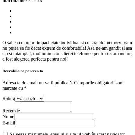
martina
iulie 22 2016
O saltea cu arcuri impachetate individual si cu strat de memory foam
nu putea sa fie decat extrem de confortabila! Asa ne-am gandit si asa
s-a si intamplat, multumim consilierei telefonice pentru recomandare,
a fost alegerea perfecta pentru noi!
Dezvaluie-ne parerea ta
Adresa ta de email nu va fi publicată.
Câmpurile obligatorii sunt
marcate cu
*
Rating
Recenzie
Nume
E-mail
Salvează-mi numele, emailul și site-ul web în acest navigator