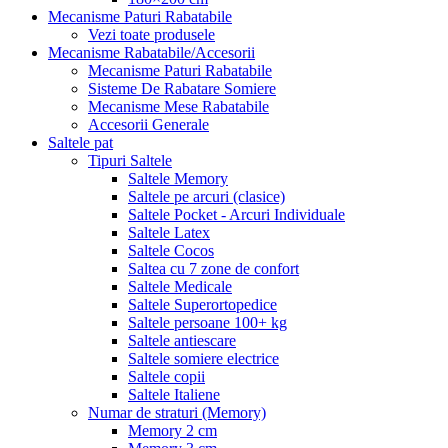
Mecanisme Paturi Rabatabile
Vezi toate produsele
Mecanisme Rabatabile/Accesorii
Mecanisme Paturi Rabatabile
Sisteme De Rabatare Somiere
Mecanisme Mese Rabatabile
Accesorii Generale
Saltele pat
Tipuri Saltele
Saltele Memory
Saltele pe arcuri (clasice)
Saltele Pocket - Arcuri Individuale
Saltele Latex
Saltele Cocos
Saltea cu 7 zone de confort
Saltele Medicale
Saltele Superortopedice
Saltele persoane 100+ kg
Saltele antiescare
Saltele somiere electrice
Saltele copii
Saltele Italiene
Numar de straturi (Memory)
Memory 2 cm