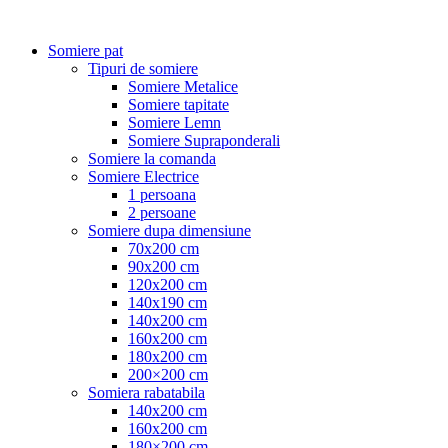
Somiere pat
Tipuri de somiere
Somiere Metalice
Somiere tapitate
Somiere Lemn
Somiere Supraponderali
Somiere la comanda
Somiere Electrice
1 persoana
2 persoane
Somiere dupa dimensiune
70x200 cm
90x200 cm
120x200 cm
140x190 cm
140x200 cm
160x200 cm
180x200 cm
200×200 cm
Somiera rabatabila
140x200 cm
160x200 cm
180×200 cm