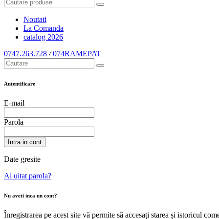
Noutati
La Comanda
catalog
2026
0747.263.728
/
074RAMEPAT
Autentificare
E-mail
Parola
Intra in cont
Date gresite
Ai uitat parola?
Nu aveti inca un cont?
Înregistrarea pe acest site vă permite să accesați starea și istoricul c