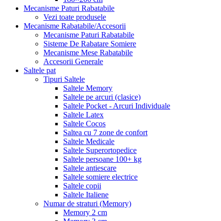
Mecanisme Paturi Rabatabile
Vezi toate produsele
Mecanisme Rabatabile/Accesorii
Mecanisme Paturi Rabatabile
Sisteme De Rabatare Somiere
Mecanisme Mese Rabatabile
Accesorii Generale
Saltele pat
Tipuri Saltele
Saltele Memory
Saltele pe arcuri (clasice)
Saltele Pocket - Arcuri Individuale
Saltele Latex
Saltele Cocos
Saltea cu 7 zone de confort
Saltele Medicale
Saltele Superortopedice
Saltele persoane 100+ kg
Saltele antiescare
Saltele somiere electrice
Saltele copii
Saltele Italiene
Numar de straturi (Memory)
Memory 2 cm