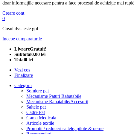
doar informațiile necesare pentru a face procesul de achiziție mai rapid
Creare cont
0
Cosul dvs. este gol
Incepe cumparaturile
Livrare
Gratuit!
Subtotal
0.00 lei
Total
0 lei
Vezi cos
Finalizare
Categorii
Somiere pat
Mecanisme Paturi Rabatabile
Mecanisme Rabatabile/Accesorii
Saltele pat
Cadre Pat
Gama Medicala
Articole textile
Promotii / reduceri saltele, pilote & perne
Recomandari