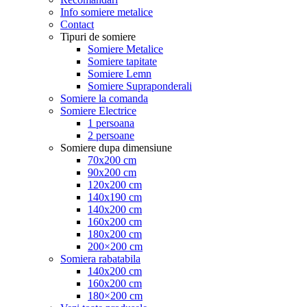
Info somiere metalice
Contact
Tipuri de somiere
Somiere Metalice
Somiere tapitate
Somiere Lemn
Somiere Supraponderali
Somiere la comanda
Somiere Electrice
1 persoana
2 persoane
Somiere dupa dimensiune
70x200 cm
90x200 cm
120x200 cm
140x190 cm
140x200 cm
160x200 cm
180x200 cm
200×200 cm
Somiera rabatabila
140x200 cm
160x200 cm
180×200 cm