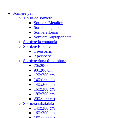
Somiere pat
Tipuri de somiere
Somiere Metalice
Somiere tapitate
Somiere Lemn
Somiere Supraponderali
Somiere la comanda
Somiere Electrice
1 persoana
2 persoane
Somiere dupa dimensiune
70x200 cm
90x200 cm
120x200 cm
140x190 cm
140x200 cm
160x200 cm
180x200 cm
200×200 cm
Somiera rabatabila
140x200 cm
160x200 cm
180×200 cm