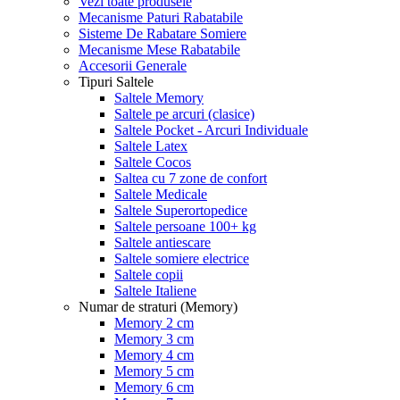
Vezi toate produsele
Mecanisme Paturi Rabatabile
Sisteme De Rabatare Somiere
Mecanisme Mese Rabatabile
Accesorii Generale
Tipuri Saltele
Saltele Memory
Saltele pe arcuri (clasice)
Saltele Pocket - Arcuri Individuale
Saltele Latex
Saltele Cocos
Saltea cu 7 zone de confort
Saltele Medicale
Saltele Superortopedice
Saltele persoane 100+ kg
Saltele antiescare
Saltele somiere electrice
Saltele copii
Saltele Italiene
Numar de straturi (Memory)
Memory 2 cm
Memory 3 cm
Memory 4 cm
Memory 5 cm
Memory 6 cm