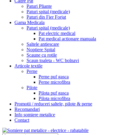
Cadre Pat
Paturi Pliante
Paturi spital (medicale)
Paturi din Fier Forjat
Gama Medicala
Paturi spital (medicale)
Pat electric medical
Pat medical actionare manuala
Saltele antiescare
Noptiere Spital
Scaune cu rotile
Scaun toaleta - WC bolnavi
Articole textile
Perne
Perne puf gasca
Perne microfibra
Pilote
Pilota puf gasca
Pilota microfibra
Promotii / reduceri saltele, pilote & perne
Recomandari
Info somiere metalice
Contact