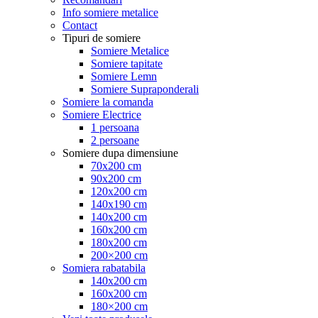
Info somiere metalice
Contact
Tipuri de somiere
Somiere Metalice
Somiere tapitate
Somiere Lemn
Somiere Supraponderali
Somiere la comanda
Somiere Electrice
1 persoana
2 persoane
Somiere dupa dimensiune
70x200 cm
90x200 cm
120x200 cm
140x190 cm
140x200 cm
160x200 cm
180x200 cm
200×200 cm
Somiera rabatabila
140x200 cm
160x200 cm
180×200 cm