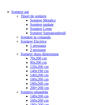
Somiere pat
Tipuri de somiere
Somiere Metalice
Somiere tapitate
Somiere Lemn
Somiere Supraponderali
Somiere la comanda
Somiere Electrice
1 persoana
2 persoane
Somiere dupa dimensiune
70x200 cm
90x200 cm
120x200 cm
140x190 cm
140x200 cm
160x200 cm
180x200 cm
200×200 cm
Somiera rabatabila
140x200 cm
160x200 cm
180×200 cm