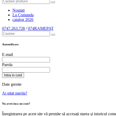
Noutati
La Comanda
catalog
2026
0747.263.728
/
074RAMEPAT
Autentificare
E-mail
Parola
Intra in cont
Date gresite
Ai uitat parola?
Nu aveti inca un cont?
Înregistrarea pe acest site vă permite să accesați starea și istoricul c