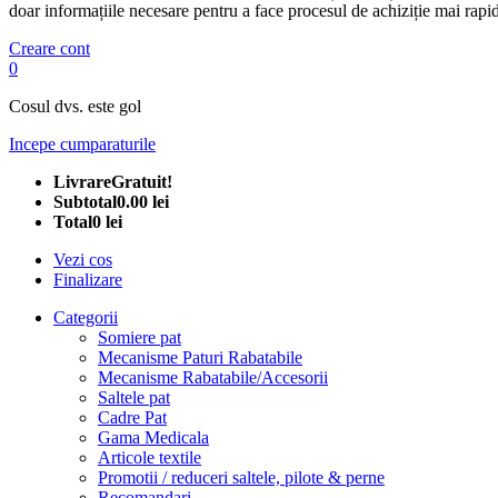
doar informațiile necesare pentru a face procesul de achiziție mai rapid
Creare cont
0
Cosul dvs. este gol
Incepe cumparaturile
Livrare
Gratuit!
Subtotal
0.00 lei
Total
0 lei
Vezi cos
Finalizare
Categorii
Somiere pat
Mecanisme Paturi Rabatabile
Mecanisme Rabatabile/Accesorii
Saltele pat
Cadre Pat
Gama Medicala
Articole textile
Promotii / reduceri saltele, pilote & perne
Recomandari