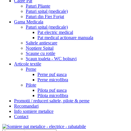
Cadre Pat
Paturi Pliante
Paturi spital (medicale)
Paturi din Fier Forjat
Gama Medicala
Paturi spital (medicale)
Pat electric medical
Pat medical actionare manuala
Saltele antiescare
Noptiere Spital
Scaune cu rotile
Scaun toaleta - WC bolnavi
Articole textile
Perne
Perne puf gasca
Perne microfibra
Pilote
Pilota puf gasca
Pilota microfibra
Promotii / reduceri saltele, pilote & perne
Recomandari
Info somiere metalice
Contact