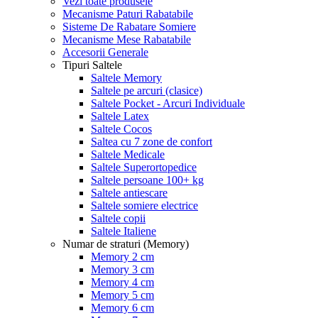
Vezi toate produsele
Mecanisme Paturi Rabatabile
Sisteme De Rabatare Somiere
Mecanisme Mese Rabatabile
Accesorii Generale
Tipuri Saltele
Saltele Memory
Saltele pe arcuri (clasice)
Saltele Pocket - Arcuri Individuale
Saltele Latex
Saltele Cocos
Saltea cu 7 zone de confort
Saltele Medicale
Saltele Superortopedice
Saltele persoane 100+ kg
Saltele antiescare
Saltele somiere electrice
Saltele copii
Saltele Italiene
Numar de straturi (Memory)
Memory 2 cm
Memory 3 cm
Memory 4 cm
Memory 5 cm
Memory 6 cm