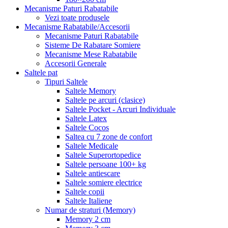
Mecanisme Paturi Rabatabile
Vezi toate produsele
Mecanisme Rabatabile/Accesorii
Mecanisme Paturi Rabatabile
Sisteme De Rabatare Somiere
Mecanisme Mese Rabatabile
Accesorii Generale
Saltele pat
Tipuri Saltele
Saltele Memory
Saltele pe arcuri (clasice)
Saltele Pocket - Arcuri Individuale
Saltele Latex
Saltele Cocos
Saltea cu 7 zone de confort
Saltele Medicale
Saltele Superortopedice
Saltele persoane 100+ kg
Saltele antiescare
Saltele somiere electrice
Saltele copii
Saltele Italiene
Numar de straturi (Memory)
Memory 2 cm