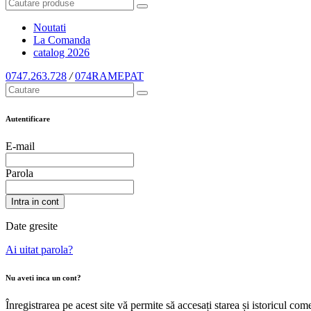
Noutati
La Comanda
catalog
2026
0747.263.728
/
074RAMEPAT
Autentificare
E-mail
Parola
Intra in cont
Date gresite
Ai uitat parola?
Nu aveti inca un cont?
Înregistrarea pe acest site vă permite să accesați starea și istoricul c