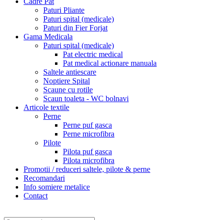
Cadre Pat
Paturi Pliante
Paturi spital (medicale)
Paturi din Fier Forjat
Gama Medicala
Paturi spital (medicale)
Pat electric medical
Pat medical actionare manuala
Saltele antiescare
Noptiere Spital
Scaune cu rotile
Scaun toaleta - WC bolnavi
Articole textile
Perne
Perne puf gasca
Perne microfibra
Pilote
Pilota puf gasca
Pilota microfibra
Promotii / reduceri saltele, pilote & perne
Recomandari
Info somiere metalice
Contact