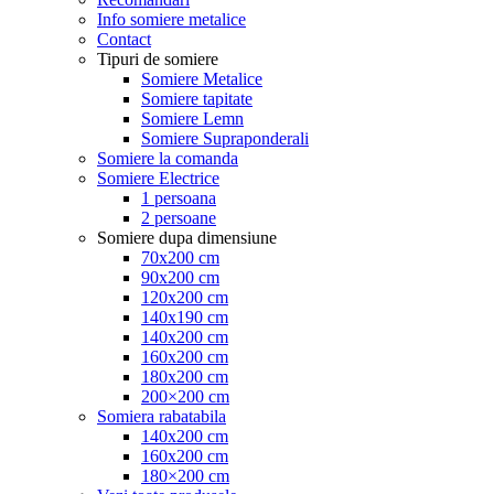
Info somiere metalice
Contact
Tipuri de somiere
Somiere Metalice
Somiere tapitate
Somiere Lemn
Somiere Supraponderali
Somiere la comanda
Somiere Electrice
1 persoana
2 persoane
Somiere dupa dimensiune
70x200 cm
90x200 cm
120x200 cm
140x190 cm
140x200 cm
160x200 cm
180x200 cm
200×200 cm
Somiera rabatabila
140x200 cm
160x200 cm
180×200 cm