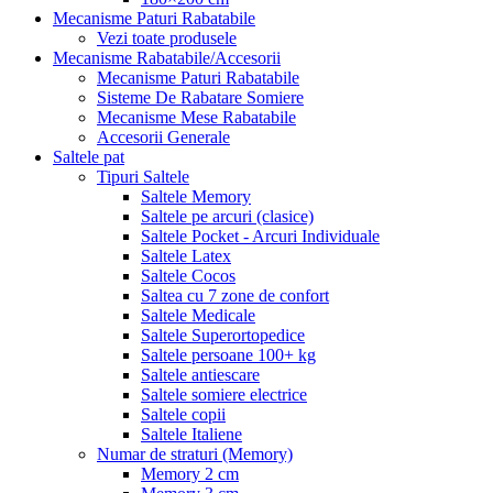
Mecanisme Paturi Rabatabile
Vezi toate produsele
Mecanisme Rabatabile/Accesorii
Mecanisme Paturi Rabatabile
Sisteme De Rabatare Somiere
Mecanisme Mese Rabatabile
Accesorii Generale
Saltele pat
Tipuri Saltele
Saltele Memory
Saltele pe arcuri (clasice)
Saltele Pocket - Arcuri Individuale
Saltele Latex
Saltele Cocos
Saltea cu 7 zone de confort
Saltele Medicale
Saltele Superortopedice
Saltele persoane 100+ kg
Saltele antiescare
Saltele somiere electrice
Saltele copii
Saltele Italiene
Numar de straturi (Memory)
Memory 2 cm