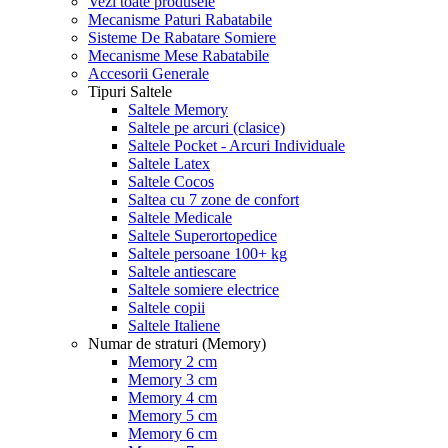
Vezi toate produsele
Mecanisme Paturi Rabatabile
Sisteme De Rabatare Somiere
Mecanisme Mese Rabatabile
Accesorii Generale
Tipuri Saltele
Saltele Memory
Saltele pe arcuri (clasice)
Saltele Pocket - Arcuri Individuale
Saltele Latex
Saltele Cocos
Saltea cu 7 zone de confort
Saltele Medicale
Saltele Superortopedice
Saltele persoane 100+ kg
Saltele antiescare
Saltele somiere electrice
Saltele copii
Saltele Italiene
Numar de straturi (Memory)
Memory 2 cm
Memory 3 cm
Memory 4 cm
Memory 5 cm
Memory 6 cm