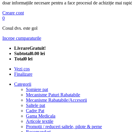
doar informațiile necesare pentru a face procesul de achiziție mai rapid
Creare cont
0
Cosul dvs. este gol
Incepe cumparaturile
Livrare
Gratuit!
Subtotal
0.00 lei
Total
0 lei
Vezi cos
Finalizare
Categorii
Somiere pat
Mecanisme Paturi Rabatabile
Mecanisme Rabatabile/Accesorii
Saltele pat
Cadre Pat
Gama Medicala
Articole textile
Promotii / reduceri saltele, pilote & perne
Recomandari