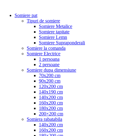
Somiere pat
Tipuri de somiere
Somiere Metalice
Somiere tapitate
Somiere Lemn
Somiere Supraponderali
Somiere la comanda
Somiere Electrice
1 persoana
2 persoane
Somiere dupa dimensiune
70x200 cm
90x200 cm
120x200 cm
140x190 cm
140x200 cm
160x200 cm
180x200 cm
200×200 cm
Somiera rabatabila
140x200 cm
160x200 cm
180×200 cm