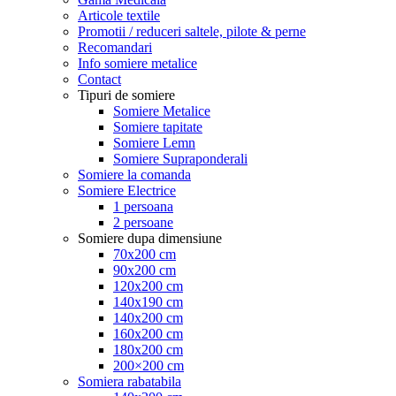
Articole textile
Promotii / reduceri saltele, pilote & perne
Recomandari
Info somiere metalice
Contact
Tipuri de somiere
Somiere Metalice
Somiere tapitate
Somiere Lemn
Somiere Supraponderali
Somiere la comanda
Somiere Electrice
1 persoana
2 persoane
Somiere dupa dimensiune
70x200 cm
90x200 cm
120x200 cm
140x190 cm
140x200 cm
160x200 cm
180x200 cm
200×200 cm
Somiera rabatabila