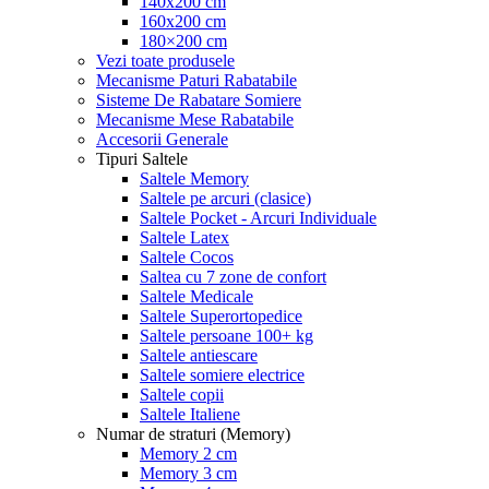
140x200 cm
160x200 cm
180×200 cm
Vezi toate produsele
Mecanisme Paturi Rabatabile
Sisteme De Rabatare Somiere
Mecanisme Mese Rabatabile
Accesorii Generale
Tipuri Saltele
Saltele Memory
Saltele pe arcuri (clasice)
Saltele Pocket - Arcuri Individuale
Saltele Latex
Saltele Cocos
Saltea cu 7 zone de confort
Saltele Medicale
Saltele Superortopedice
Saltele persoane 100+ kg
Saltele antiescare
Saltele somiere electrice
Saltele copii
Saltele Italiene
Numar de straturi (Memory)
Memory 2 cm
Memory 3 cm