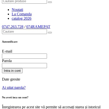
Noutati
La Comanda
catalog
2026
0747.263.728
/
074RAMEPAT
Autentificare
E-mail
Parola
Intra in cont
Date gresite
Ai uitat parola?
Nu aveti inca un cont?
Înregistrarea pe acest site vă permite să accesați starea și istoricul