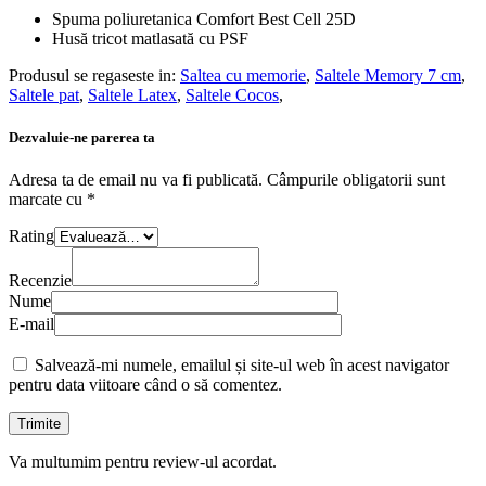
Spuma poliuretanica Comfort Best Cell 25D
Husă tricot matlasată cu PSF
Produsul se regaseste in:
Saltea cu memorie
,
Saltele Memory 7 cm
,
Saltele pat
,
Saltele Latex
,
Saltele Cocos
,
Dezvaluie-ne parerea ta
Adresa ta de email nu va fi publicată.
Câmpurile obligatorii sunt
marcate cu
*
Rating
Recenzie
Nume
E-mail
Salvează-mi numele, emailul și site-ul web în acest navigator
pentru data viitoare când o să comentez.
Va multumim pentru review-ul acordat.