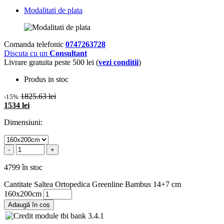
Modalitati de plata
Comanda telefonic
0747263728
Discuta cu un
Consultant
Livrare gratuita peste 500 lei (
vezi conditii
)
Produs in stoc
1825.63 lei
-15%
1534 lei
Dimensiuni:
-
+
4799 în stoc
Cantitate Saltea Ortopedica Greenline Bambus 14+7 cm
160x200cm
Adaugă în coș