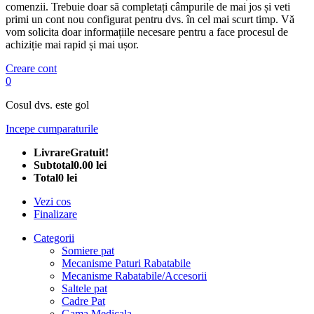
comenzii. Trebuie doar să completați câmpurile de mai jos și veti
primi un cont nou configurat pentru dvs. în cel mai scurt timp. Vă
vom solicita doar informațiile necesare pentru a face procesul de
achiziție mai rapid și mai ușor.
Creare cont
0
Cosul dvs. este gol
Incepe cumparaturile
Livrare
Gratuit!
Subtotal
0.00 lei
Total
0 lei
Vezi cos
Finalizare
Categorii
Somiere pat
Mecanisme Paturi Rabatabile
Mecanisme Rabatabile/Accesorii
Saltele pat
Cadre Pat
Gama Medicala