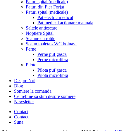
Paturi spital (medicale)
Paturi din Fier Forjat
Paturi spital (medicale)
Pat electric medical
Pat medical actionare manuala
Saltele antiescare
Noptiere Spital
Scaune cu rotile
Scaun toaleta - WC bolnavi
Perne
Perne puf gasca
Perne microfibra
Pilote
Pilota puf gasca
Pilota microfibra
Despre Noi
Blog
Somiere la comanda
Ce trebuie sa stim despre somiere
Newsletter
Contact
Contact
Suna