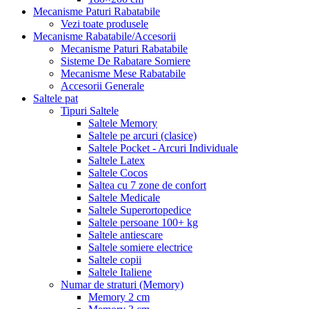
Mecanisme Paturi Rabatabile
Vezi toate produsele
Mecanisme Rabatabile/Accesorii
Mecanisme Paturi Rabatabile
Sisteme De Rabatare Somiere
Mecanisme Mese Rabatabile
Accesorii Generale
Saltele pat
Tipuri Saltele
Saltele Memory
Saltele pe arcuri (clasice)
Saltele Pocket - Arcuri Individuale
Saltele Latex
Saltele Cocos
Saltea cu 7 zone de confort
Saltele Medicale
Saltele Superortopedice
Saltele persoane 100+ kg
Saltele antiescare
Saltele somiere electrice
Saltele copii
Saltele Italiene
Numar de straturi (Memory)
Memory 2 cm