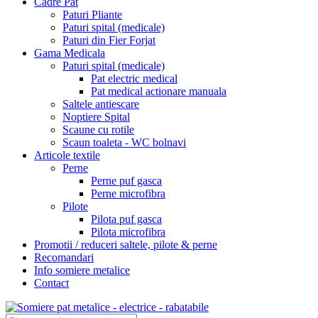
Cadre Pat
Paturi Pliante
Paturi spital (medicale)
Paturi din Fier Forjat
Gama Medicala
Paturi spital (medicale)
Pat electric medical
Pat medical actionare manuala
Saltele antiescare
Noptiere Spital
Scaune cu rotile
Scaun toaleta - WC bolnavi
Articole textile
Perne
Perne puf gasca
Perne microfibra
Pilote
Pilota puf gasca
Pilota microfibra
Promotii / reduceri saltele, pilote & perne
Recomandari
Info somiere metalice
Contact