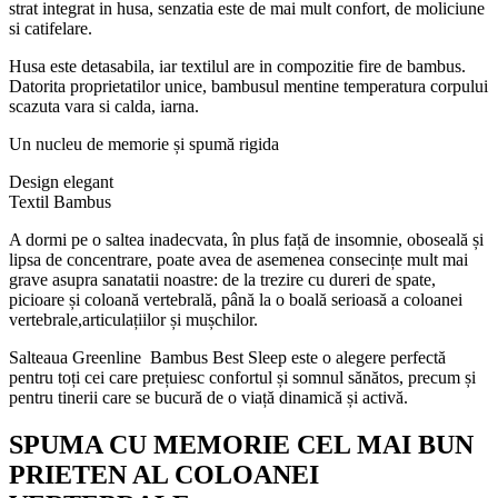
strat integrat in husa, senzatia este de mai mult confort, de moliciune
si catifelare.
Husa este detasabila, iar textilul are in compozitie fire de bambus.
Datorita proprietatilor unice, bambusul mentine temperatura corpului
scazuta vara si calda, iarna.
Un nucleu de memorie și spumă rigida
Design elegant
Textil Bambus
A dormi pe o saltea inadecvata, în plus față de insomnie, oboseală și
lipsa de concentrare, poate avea de asemenea consecințe mult mai
grave asupra sanatatii noastre: de la trezire cu dureri de spate,
picioare și coloană vertebrală, până la o boală serioasă a coloanei
vertebrale,articulațiilor și mușchilor.
Salteaua Greenline Bambus Best Sleep este o alegere perfectă
pentru toți cei care prețuiesc confortul și somnul sănătos, precum și
pentru tinerii care se bucură de o viață dinamică și activă.
SPUMA CU MEMORIE CEL MAI BUN
PRIETEN AL COLOANEI