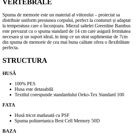
VERTEBRALE
Spuma de memorie este un material al viitorului – proiectat sa
distribuie uniform presiunea corpului, perfect la contururi și adaptat
la temperatura care o înconjoara. Miezul saltelei Greenline Bambus
este prevazut cu o spuma standard de 14 cm care asigură fermitatea
necesara și un suport ideal, in timp ce un strat suplimentar de 7cm
din spuma de memorie de cea mai buna calitate ofera o flexibilitate
perfecta.
STRUCTURA
HUSĂ
100% PES
Husa este detasabilă
Textilul corespunde standardului Oeko-Tex Standard 100
FATA
Husă tricot matlasată cu PSF
Spuma poliuretanica Best Cell Memory 50D
BAZA