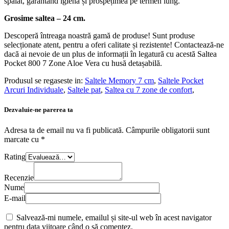
Ușor de întreținut –
Husa detașabilă este lavabilă în mașina de
spălat, garantând igiena și prospețimea pe termen lung.
Grosime saltea – 24 cm.
Descoperă întreaga noastră gamă de produse! Sunt produse
selecționate atent, pentru a oferi calitate și rezistente! Contactează-ne
dacă ai nevoie de un plus de informații în legatură cu acestă Saltea
Pocket 800 7 Zone Aloe Vera cu husă detașabilă.
Produsul se regaseste in:
Saltele Memory 7 cm
,
Saltele Pocket
Arcuri Individuale
,
Saltele pat
,
Saltea cu 7 zone de confort
,
Dezvaluie-ne parerea ta
Adresa ta de email nu va fi publicată.
Câmpurile obligatorii sunt
marcate cu
*
Rating
Recenzie
Nume
E-mail
Salvează-mi numele, emailul și site-ul web în acest navigator