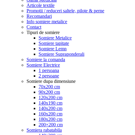
Articole textile
Promotii / reduceri saltele, pilote & perne
Recomandari
Info somiere metalice
Contact
Tipuri de somiere
Somiere Metalice
Somiere tapitate
Somiere Lemn
Somiere Supraponderali
Somiere la comanda
Somiere Electrice
1 persoana
2 persoane
Somiere dupa dimensiune
70x200 cm
90x200 cm
120x200 cm
140x190 cm
140x200 cm
160x200 cm
180x200 cm
200×200 cm
Somiera rabatabila