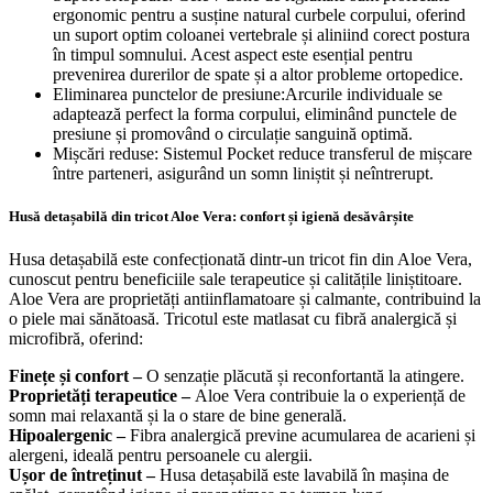
Suport ortopedic: Cele 7 zone de rigiditate sunt proiectate
ergonomic pentru a susține natural curbele corpului, oferind
un suport optim coloanei vertebrale și aliniind corect postura
în timpul somnului. Acest aspect este esențial pentru
prevenirea durerilor de spate și a altor probleme ortopedice.
Eliminarea punctelor de presiune:Arcurile individuale se
adaptează perfect la forma corpului, eliminând punctele de
presiune și promovând o circulație sanguină optimă.
Mișcări reduse: Sistemul Pocket reduce transferul de mișcare
între parteneri, asigurând un somn liniștit și neîntrerupt.
Husă detașabilă din tricot Aloe Vera: confort și igienă desăvârșite
Husa detașabilă este confecționată dintr-un tricot fin din Aloe Vera,
cunoscut pentru beneficiile sale terapeutice și calitățile liniștitoare.
Aloe Vera are proprietăți antiinflamatoare și calmante, contribuind la
o piele mai sănătoasă. Tricotul este matlasat cu fibră analergică și
microfibră, oferind:
Finețe și confort –
O senzație plăcută și reconfortantă la atingere.
Proprietăți terapeutice –
Aloe Vera contribuie la o experiență de
somn mai relaxantă și la o stare de bine generală.
Hipoalergenic –
Fibra analergică previne acumularea de acarieni și
alergeni, ideală pentru persoanele cu alergii.