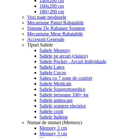
140x200 cm
160x200 cm
180×200 cm
Vezi toate produsele
Mecanisme Paturi Rabatabile
Sisteme De Rabatare Somiere
Mecanisme Mese Rabatabile
Accesorii Generale
Tipuri Saltele
Saltele Memory
Saltele pe arcuri (clasice)
Saltele Pocket - Arcuri Individuale
Saltele Latex
Saltele Cocos
Saltea cu 7 zone de confort
Saltele Medicale
Saltele Superortopedice
Saltele persoane 100+ kg
Saltele antiescare
Saltele somiere electrice
Saltele copii
Saltele Italiene
Numar de straturi (Memory)
Memory 2 cm
Memory 3 cm