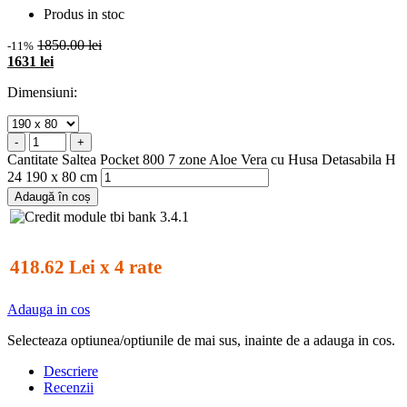
Produs in stoc
1850.00 lei
-11%
1631 lei
Dimensiuni:
-
+
Cantitate Saltea Pocket 800 7 zone Aloe Vera cu Husa Detasabila H
24 190 x 80 cm
Adaugă în coș
418.62 Lei x 4 rate
Adauga in cos
Selecteaza optiunea/optiunile de mai sus, inainte de a adauga in cos.
Descriere
Recenzii