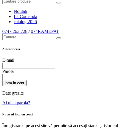
Noutati
La Comanda
catalog
2026
0747.263.728
/
074RAMEPAT
Autentificare
E-mail
Parola
Intra in cont
Date gresite
Ai uitat parola?
Nu aveti inca un cont?
Înregistrarea pe acest site vă permite să accesați starea și istoricul