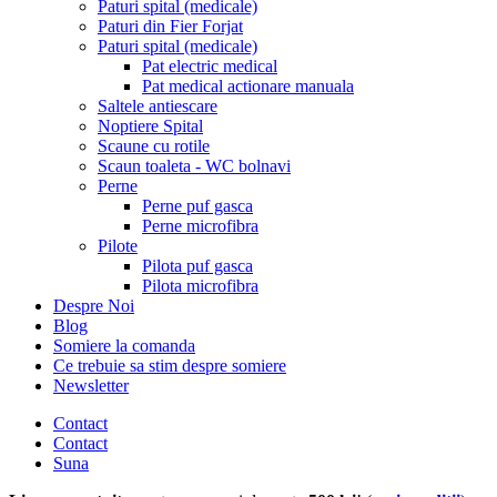
Paturi spital (medicale)
Paturi din Fier Forjat
Paturi spital (medicale)
Pat electric medical
Pat medical actionare manuala
Saltele antiescare
Noptiere Spital
Scaune cu rotile
Scaun toaleta - WC bolnavi
Perne
Perne puf gasca
Perne microfibra
Pilote
Pilota puf gasca
Pilota microfibra
Despre Noi
Blog
Somiere la comanda
Ce trebuie sa stim despre somiere
Newsletter
Contact
Contact
Suna