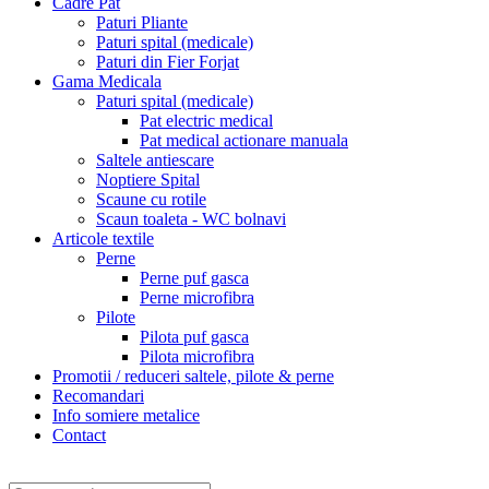
Cadre Pat
Paturi Pliante
Paturi spital (medicale)
Paturi din Fier Forjat
Gama Medicala
Paturi spital (medicale)
Pat electric medical
Pat medical actionare manuala
Saltele antiescare
Noptiere Spital
Scaune cu rotile
Scaun toaleta - WC bolnavi
Articole textile
Perne
Perne puf gasca
Perne microfibra
Pilote
Pilota puf gasca
Pilota microfibra
Promotii / reduceri saltele, pilote & perne
Recomandari
Info somiere metalice
Contact