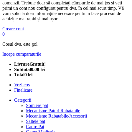
comenzii. Trebuie doar să completați câmpurile de mai jos și veti
primi un cont nou configurat pentru dvs. în cel mai scurt timp. Vă
vom solicita doar informațiile necesare pentru a face procesul de
achiziție mai rapid și mai ușor.
Creare cont
0
Cosul dvs. este gol
Incepe cumparaturile
Livrare
Gratuit!
Subtotal
0.00 lei
Total
0 lei
Vezi cos
Finalizare
Categorii
Somiere pat
Mecanisme Paturi Rabatabile
Mecanisme Rabatabile/Accesorii
Saltele pat
Cadre Pat
Gama Medicala