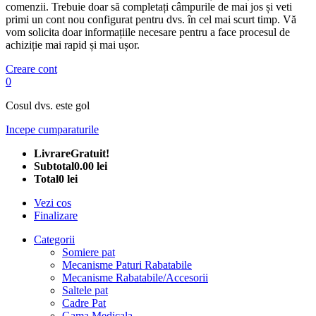
comenzii. Trebuie doar să completați câmpurile de mai jos și veti
primi un cont nou configurat pentru dvs. în cel mai scurt timp. Vă
vom solicita doar informațiile necesare pentru a face procesul de
achiziție mai rapid și mai ușor.
Creare cont
0
Cosul dvs. este gol
Incepe cumparaturile
Livrare
Gratuit!
Subtotal
0.00 lei
Total
0 lei
Vezi cos
Finalizare
Categorii
Somiere pat
Mecanisme Paturi Rabatabile
Mecanisme Rabatabile/Accesorii
Saltele pat
Cadre Pat
Gama Medicala