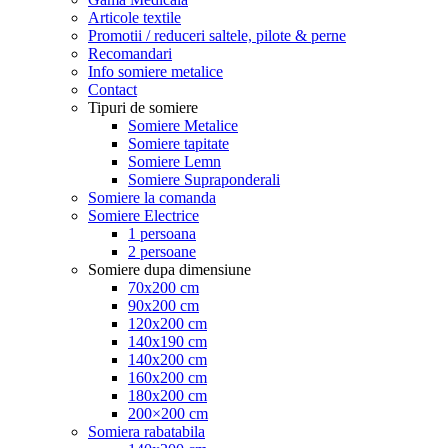
Articole textile
Promotii / reduceri saltele, pilote & perne
Recomandari
Info somiere metalice
Contact
Tipuri de somiere
Somiere Metalice
Somiere tapitate
Somiere Lemn
Somiere Supraponderali
Somiere la comanda
Somiere Electrice
1 persoana
2 persoane
Somiere dupa dimensiune
70x200 cm
90x200 cm
120x200 cm
140x190 cm
140x200 cm
160x200 cm
180x200 cm
200×200 cm
Somiera rabatabila