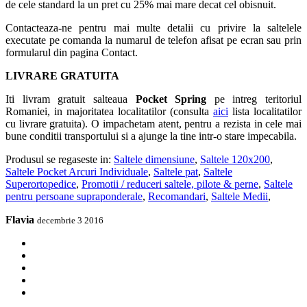
de cele standard la un pret cu 25% mai mare decat cel obisnuit.
Contacteaza-ne pentru mai multe detalii cu privire la saltelele
executate pe comanda la numarul de telefon afisat pe ecran sau prin
formularul din pagina Contact.
LIVRARE GRATUITA
Iti livram gratuit salteaua
Pocket Spring
pe intreg teritoriul
Romaniei, in majoritatea localitatilor (consulta
aici
lista localitatilor
cu livrare gratuita). O impachetam atent, pentru a rezista in cele mai
bune conditii transportului si a ajunge la tine intr-o stare impecabila.
Produsul se regaseste in:
Saltele dimensiune
,
Saltele 120x200
,
Saltele Pocket Arcuri Individuale
,
Saltele pat
,
Saltele
Superortopedice
,
Promotii / reduceri saltele, pilote & perne
,
Saltele
pentru persoane supraponderale
,
Recomandari
,
Saltele Medii
,
Flavia
decembrie 3 2016