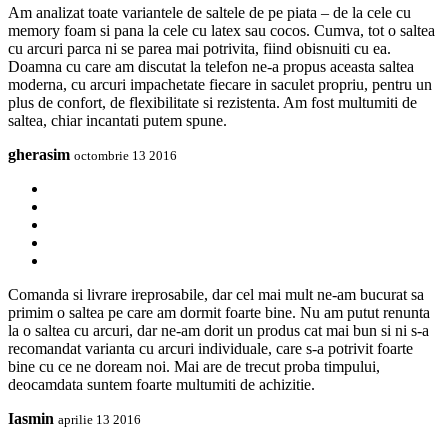
Am analizat toate variantele de saltele de pe piata – de la cele cu
memory foam si pana la cele cu latex sau cocos. Cumva, tot o saltea
cu arcuri parca ni se parea mai potrivita, fiind obisnuiti cu ea.
Doamna cu care am discutat la telefon ne-a propus aceasta saltea
moderna, cu arcuri impachetate fiecare in saculet propriu, pentru un
plus de confort, de flexibilitate si rezistenta. Am fost multumiti de
saltea, chiar incantati putem spune.
gherasim
octombrie 13 2016
Comanda si livrare ireprosabile, dar cel mai mult ne-am bucurat sa
primim o saltea pe care am dormit foarte bine. Nu am putut renunta
la o saltea cu arcuri, dar ne-am dorit un produs cat mai bun si ni s-a
recomandat varianta cu arcuri individuale, care s-a potrivit foarte
bine cu ce ne doream noi. Mai are de trecut proba timpului,
deocamdata suntem foarte multumiti de achizitie.
Iasmin
aprilie 13 2016