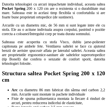
Datorita tehnologiei cu arcuri impachetate individual, aceasta saltea
Pocket Spring
200 x 120 cm are o rezistenta si o durabilitate mai
mare. Salteaua este in acelasi timp flexibila si confortabila si are
foarte bune proprietati ortopedice (de sustinere).
Arcurile cu un diametru mic, de 56 mm si sunt legate intre ele cu
stofa. Ele au o actiune indiviuala asupra corpului, pastrind o pozitie
corecta a coloanei/întregului corp pe toata durata somnului.
Salteaua este acoperita cu stofa Visco, dublu jarse-poliester
capitonata pe ambele fete. Ventilarea saltelei se face cu ajutorul
benzii de aerisire
spaceair
aflata pe lateralul saltelei. Aceasta saltea
are proprietatile ergonomice-sanitare ale saltelelor superortopedice
(tip Bonell) dar confera o senzatie de confort sporit, datorita
tehnologiei folosite.
Structura saltea Pocket Spring 200 x 120
cm
Arc
cu diametru 86 mm fabricat din sârma otel carbon 2,2
mm. Arcurile sunt montate in pachete individuale
Fisie de spuma poliuretanica montata la fiecare 4 rinduri de
arcuri, pentru reducerea indicelui de elasticitate,