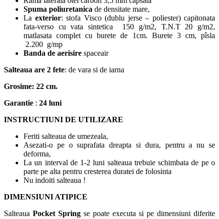
Rama laterala otel carbon 3,5 mm capsata
Spuma poliuretanica
de densitate mare,
La
exterior
: stofa Visco (dublu jerse – poliester) capitonata
fata-verso cu vata sintetica 150 g/m2, T.N.T 20 g/m2,
matlasata complet cu burete de 1cm. Burete 3 cm, pîsla
2.200 g/mp
Banda de aerisire
spaceair
Salteaua are 2 fete
: de vara si de iarna
Grosime: 22 cm.
Garantie
:
24 luni
INSTRUCTIUNI DE UTILIZARE
Feriti salteaua de umezeala,
Asezati-o pe o suprafata dreapta si dura, pentru a nu se
deforma,
La un interval de 1-2 luni salteaua trebuie schimbata de pe o
parte pe alta pentru cresterea duratei de folosinta
Nu indoiti salteaua !
DIMENSIUNI ATIPICE
Salteaua
Pocket Spring
se poate executa si pe dimensiuni diferite