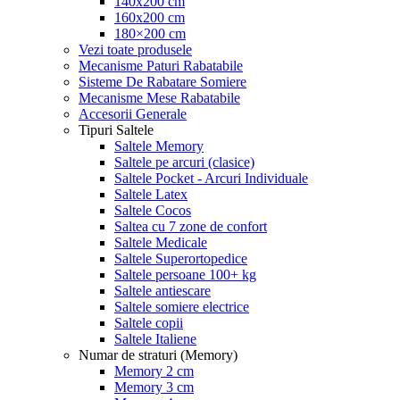
140x200 cm
160x200 cm
180×200 cm
Vezi toate produsele
Mecanisme Paturi Rabatabile
Sisteme De Rabatare Somiere
Mecanisme Mese Rabatabile
Accesorii Generale
Tipuri Saltele
Saltele Memory
Saltele pe arcuri (clasice)
Saltele Pocket - Arcuri Individuale
Saltele Latex
Saltele Cocos
Saltea cu 7 zone de confort
Saltele Medicale
Saltele Superortopedice
Saltele persoane 100+ kg
Saltele antiescare
Saltele somiere electrice
Saltele copii
Saltele Italiene
Numar de straturi (Memory)
Memory 2 cm
Memory 3 cm