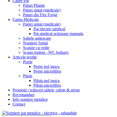
Cadre Pat
Paturi Pliante
Paturi spital (medicale)
Paturi din Fier Forjat
Gama Medicala
Paturi spital (medicale)
Pat electric medical
Pat medical actionare manuala
Saltele antiescare
Noptiere Spital
Scaune cu rotile
Scaun toaleta - WC bolnavi
Articole textile
Perne
Perne puf gasca
Perne microfibra
Pilote
Pilota puf gasca
Pilota microfibra
Promotii / reduceri saltele, pilote & perne
Recomandari
Info somiere metalice
Contact