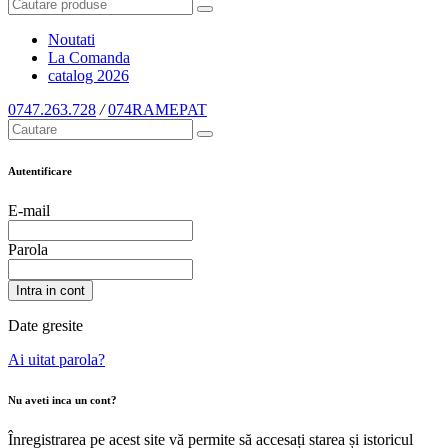
Noutati
La Comanda
catalog
2026
0747.263.728
/
074RAMEPAT
Autentificare
E-mail
Parola
Intra in cont
Date gresite
Ai uitat parola?
Nu aveti inca un cont?
Înregistrarea pe acest site vă permite să accesați starea și istoricul