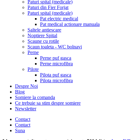
Paturi spital (medicale)
Paturi din Fier Forjat
Paturi spital (medicale)
Pat electric medical
Pat medical actionare manuala
Saltele antiescare
Noptiere Spital
Scaune cu rotile
Scaun toaleta - WC bolnavi
Perne
Perne puf gasca
Perne microfibra
Pilote
Pilota puf gasca
Pilota microfibra
Despre Noi
Blog
Somiere la comanda
Ce trebuie sa stim despre somiere
Newsletter
Contact
Contact
Suna