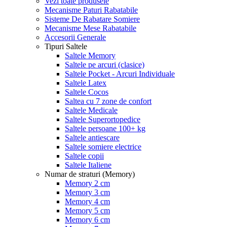
Vezi toate produsele
Mecanisme Paturi Rabatabile
Sisteme De Rabatare Somiere
Mecanisme Mese Rabatabile
Accesorii Generale
Tipuri Saltele
Saltele Memory
Saltele pe arcuri (clasice)
Saltele Pocket - Arcuri Individuale
Saltele Latex
Saltele Cocos
Saltea cu 7 zone de confort
Saltele Medicale
Saltele Superortopedice
Saltele persoane 100+ kg
Saltele antiescare
Saltele somiere electrice
Saltele copii
Saltele Italiene
Numar de straturi (Memory)
Memory 2 cm
Memory 3 cm
Memory 4 cm
Memory 5 cm
Memory 6 cm