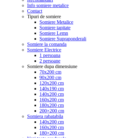
Info somiere metalice
Contact
Tipuri de somiere
Somiere Metalice
Somiere tapitate
Somiere Lemn
Somiere Supraponderali
Somiere la comanda
Somiere Electrice
1 persoana
2 persoane
Somiere dupa dimensiune
70x200 cm
90x200 cm
120x200 cm
140x190 cm
140x200 cm
160x200 cm
180x200 cm
200×200 cm
Somiera rabatabila
140x200 cm
160x200 cm
180×200 cm