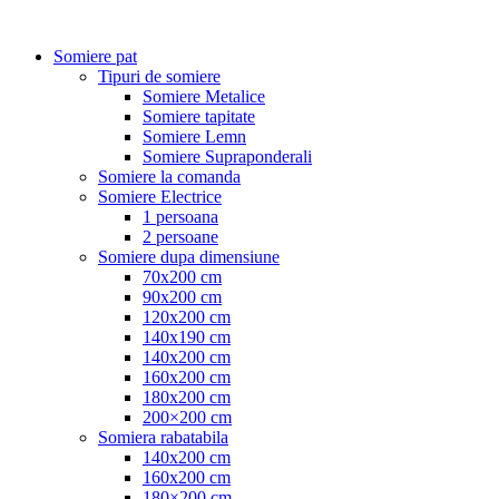
Somiere pat
Tipuri de somiere
Somiere Metalice
Somiere tapitate
Somiere Lemn
Somiere Supraponderali
Somiere la comanda
Somiere Electrice
1 persoana
2 persoane
Somiere dupa dimensiune
70x200 cm
90x200 cm
120x200 cm
140x190 cm
140x200 cm
160x200 cm
180x200 cm
200×200 cm
Somiera rabatabila
140x200 cm
160x200 cm
180×200 cm