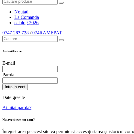
Noutati
La Comanda
catalog
2026
0747.263.728
/
074RAMEPAT
Autentificare
E-mail
Parola
Intra in cont
Date gresite
Ai uitat parola?
Nu aveti inca un cont?
Înregistrarea pe acest site vă permite să accesați starea și istoricul c