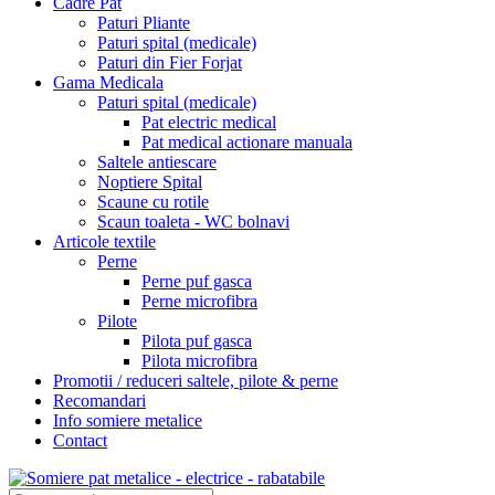
Cadre Pat
Paturi Pliante
Paturi spital (medicale)
Paturi din Fier Forjat
Gama Medicala
Paturi spital (medicale)
Pat electric medical
Pat medical actionare manuala
Saltele antiescare
Noptiere Spital
Scaune cu rotile
Scaun toaleta - WC bolnavi
Articole textile
Perne
Perne puf gasca
Perne microfibra
Pilote
Pilota puf gasca
Pilota microfibra
Promotii / reduceri saltele, pilote & perne
Recomandari
Info somiere metalice
Contact