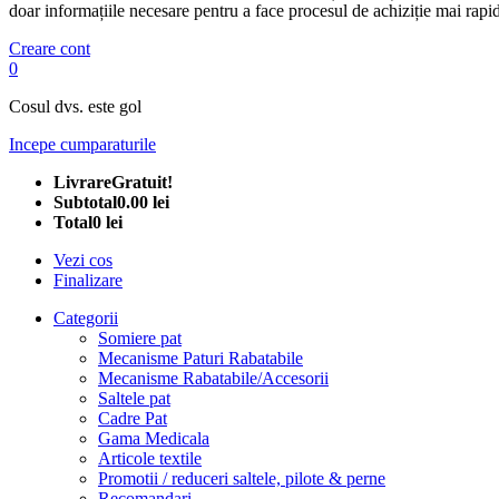
doar informațiile necesare pentru a face procesul de achiziție mai rapid
Creare cont
0
Cosul dvs. este gol
Incepe cumparaturile
Livrare
Gratuit!
Subtotal
0.00 lei
Total
0 lei
Vezi cos
Finalizare
Categorii
Somiere pat
Mecanisme Paturi Rabatabile
Mecanisme Rabatabile/Accesorii
Saltele pat
Cadre Pat
Gama Medicala
Articole textile
Promotii / reduceri saltele, pilote & perne
Recomandari