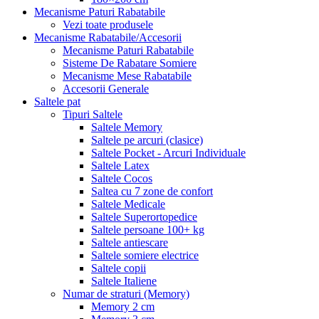
Mecanisme Paturi Rabatabile
Vezi toate produsele
Mecanisme Rabatabile/Accesorii
Mecanisme Paturi Rabatabile
Sisteme De Rabatare Somiere
Mecanisme Mese Rabatabile
Accesorii Generale
Saltele pat
Tipuri Saltele
Saltele Memory
Saltele pe arcuri (clasice)
Saltele Pocket - Arcuri Individuale
Saltele Latex
Saltele Cocos
Saltea cu 7 zone de confort
Saltele Medicale
Saltele Superortopedice
Saltele persoane 100+ kg
Saltele antiescare
Saltele somiere electrice
Saltele copii
Saltele Italiene
Numar de straturi (Memory)
Memory 2 cm