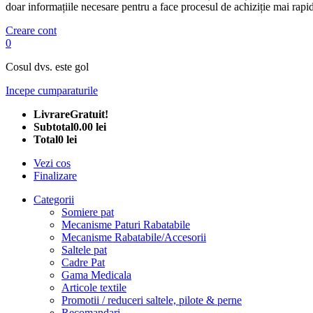
doar informațiile necesare pentru a face procesul de achiziție mai rapid
Creare cont
0
Cosul dvs. este gol
Incepe cumparaturile
Livrare
Gratuit!
Subtotal
0.00 lei
Total
0 lei
Vezi cos
Finalizare
Categorii
Somiere pat
Mecanisme Paturi Rabatabile
Mecanisme Rabatabile/Accesorii
Saltele pat
Cadre Pat
Gama Medicala
Articole textile
Promotii / reduceri saltele, pilote & perne
Recomandari