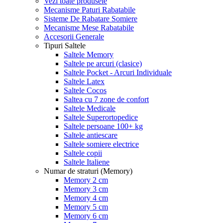
Vezi toate produsele
Mecanisme Paturi Rabatabile
Sisteme De Rabatare Somiere
Mecanisme Mese Rabatabile
Accesorii Generale
Tipuri Saltele
Saltele Memory
Saltele pe arcuri (clasice)
Saltele Pocket - Arcuri Individuale
Saltele Latex
Saltele Cocos
Saltea cu 7 zone de confort
Saltele Medicale
Saltele Superortopedice
Saltele persoane 100+ kg
Saltele antiescare
Saltele somiere electrice
Saltele copii
Saltele Italiene
Numar de straturi (Memory)
Memory 2 cm
Memory 3 cm
Memory 4 cm
Memory 5 cm
Memory 6 cm