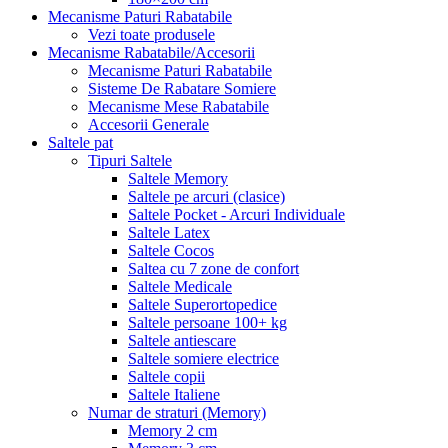
Mecanisme Paturi Rabatabile
Vezi toate produsele
Mecanisme Rabatabile/Accesorii
Mecanisme Paturi Rabatabile
Sisteme De Rabatare Somiere
Mecanisme Mese Rabatabile
Accesorii Generale
Saltele pat
Tipuri Saltele
Saltele Memory
Saltele pe arcuri (clasice)
Saltele Pocket - Arcuri Individuale
Saltele Latex
Saltele Cocos
Saltea cu 7 zone de confort
Saltele Medicale
Saltele Superortopedice
Saltele persoane 100+ kg
Saltele antiescare
Saltele somiere electrice
Saltele copii
Saltele Italiene
Numar de straturi (Memory)
Memory 2 cm