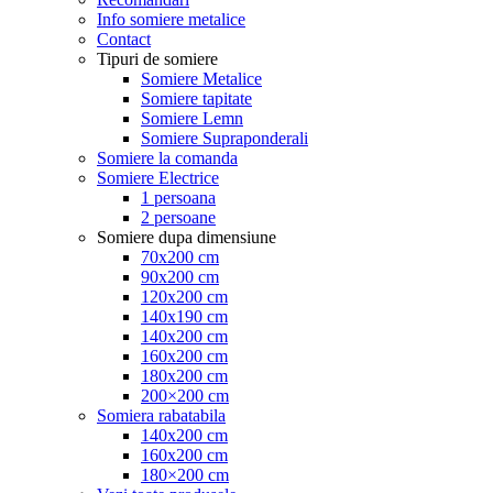
Info somiere metalice
Contact
Tipuri de somiere
Somiere Metalice
Somiere tapitate
Somiere Lemn
Somiere Supraponderali
Somiere la comanda
Somiere Electrice
1 persoana
2 persoane
Somiere dupa dimensiune
70x200 cm
90x200 cm
120x200 cm
140x190 cm
140x200 cm
160x200 cm
180x200 cm
200×200 cm
Somiera rabatabila
140x200 cm
160x200 cm
180×200 cm