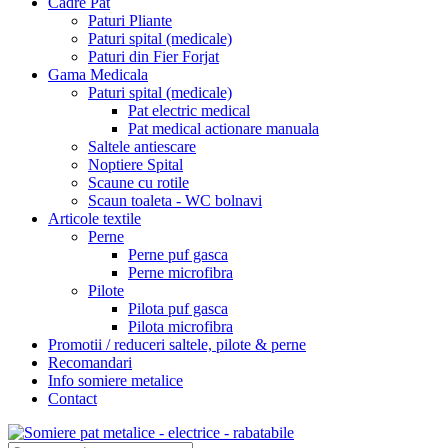
Cadre Pat
Paturi Pliante
Paturi spital (medicale)
Paturi din Fier Forjat
Gama Medicala
Paturi spital (medicale)
Pat electric medical
Pat medical actionare manuala
Saltele antiescare
Noptiere Spital
Scaune cu rotile
Scaun toaleta - WC bolnavi
Articole textile
Perne
Perne puf gasca
Perne microfibra
Pilote
Pilota puf gasca
Pilota microfibra
Promotii / reduceri saltele, pilote & perne
Recomandari
Info somiere metalice
Contact