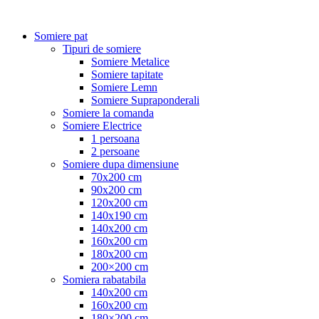
Somiere pat
Tipuri de somiere
Somiere Metalice
Somiere tapitate
Somiere Lemn
Somiere Supraponderali
Somiere la comanda
Somiere Electrice
1 persoana
2 persoane
Somiere dupa dimensiune
70x200 cm
90x200 cm
120x200 cm
140x190 cm
140x200 cm
160x200 cm
180x200 cm
200×200 cm
Somiera rabatabila
140x200 cm
160x200 cm
180×200 cm