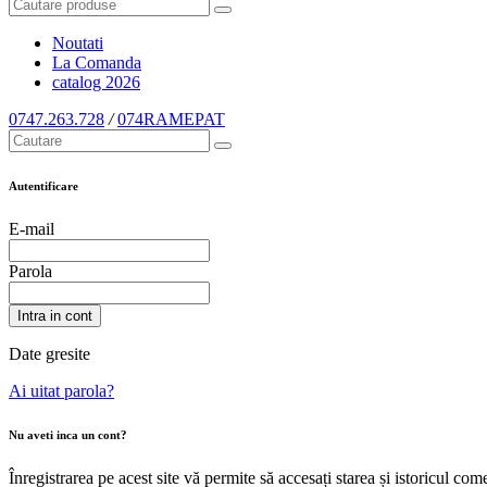
Noutati
La Comanda
catalog
2026
0747.263.728
/
074RAMEPAT
Autentificare
E-mail
Parola
Intra in cont
Date gresite
Ai uitat parola?
Nu aveti inca un cont?
Înregistrarea pe acest site vă permite să accesați starea și istoricul c