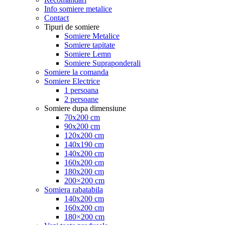
Info somiere metalice
Contact
Tipuri de somiere
Somiere Metalice
Somiere tapitate
Somiere Lemn
Somiere Supraponderali
Somiere la comanda
Somiere Electrice
1 persoana
2 persoane
Somiere dupa dimensiune
70x200 cm
90x200 cm
120x200 cm
140x190 cm
140x200 cm
160x200 cm
180x200 cm
200×200 cm
Somiera rabatabila
140x200 cm
160x200 cm
180×200 cm