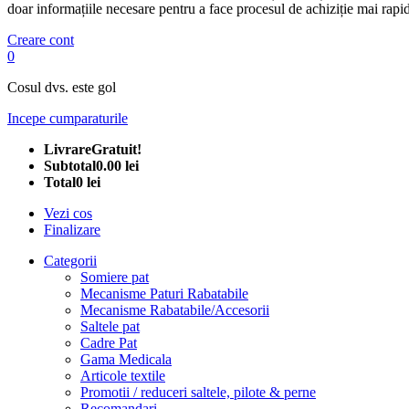
doar informațiile necesare pentru a face procesul de achiziție mai rapid
Creare cont
0
Cosul dvs. este gol
Incepe cumparaturile
Livrare
Gratuit!
Subtotal
0.00 lei
Total
0 lei
Vezi cos
Finalizare
Categorii
Somiere pat
Mecanisme Paturi Rabatabile
Mecanisme Rabatabile/Accesorii
Saltele pat
Cadre Pat
Gama Medicala
Articole textile
Promotii / reduceri saltele, pilote & perne
Recomandari