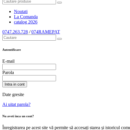
Noutati
La Comanda
catalog
2026
0747.263.728
/
074RAMEPAT
Autentificare
E-mail
Parola
Intra in cont
Date gresite
Ai uitat parola?
Nu aveti inca un cont?
Înregistrarea pe acest site vă permite să accesați starea și istoricul c