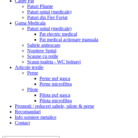
Cadre Pat
Paturi Pliante
Paturi spital (medicale)
Paturi din Fier Forjat
Gama Medicala
Paturi spital (medicale)
Pat electric medical
Pat medical actionare manuala
Saltele antiescare
Noptiere Spital
Scaune cu rotile
Scaun toaleta - WC bolnavi
Articole textile
Perne
Perne puf gasca
Perne microfibra
Pilote
Pilota puf gasca
Pilota microfibra
Promotii / reduceri saltele, pilote & perne
Recomandari
Info somiere metalice
Contact