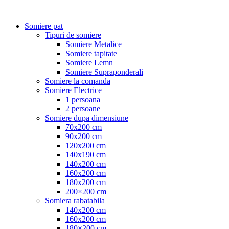
Somiere pat
Tipuri de somiere
Somiere Metalice
Somiere tapitate
Somiere Lemn
Somiere Supraponderali
Somiere la comanda
Somiere Electrice
1 persoana
2 persoane
Somiere dupa dimensiune
70x200 cm
90x200 cm
120x200 cm
140x190 cm
140x200 cm
160x200 cm
180x200 cm
200×200 cm
Somiera rabatabila
140x200 cm
160x200 cm
180×200 cm