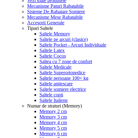
Vezi toate produsele
Mecanisme Paturi Rabatabile
Sisteme De Rabatare Somiere
Mecanisme Mese Rabatabile
Accesorii Generale
Tipuri Saltele
Saltele Memory
Saltele pe arcuri (clasice)
Saltele Pocket - Arcuri Individuale
Saltele Latex
Saltele Cocos
Saltea cu 7 zone de confort
Saltele Medicale
Saltele Superortopedice
Saltele persoane 100+ kg
Saltele antiescare
Saltele somiere electrice
Saltele copii
Saltele Italiene
Numar de straturi (Memory)
Memory 2 cm
Memory 3 cm
Memory 4 cm
Memory 5 cm
Memory 6 cm