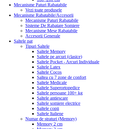
Mecanisme Paturi Rabatabile
Vezi toate produsele
Mecanisme Rabatabile/Accesorii
Mecanisme Paturi Rabatabile
Sisteme De Rabatare Somiere
Mecanisme Mese Rabatabile
Accesorii Generale
Saltele pat
Tipuri Saltele
Saltele Memory
Saltele pe arcuri (clasice)
Saltele Pocket - Arcuri Individuale
Saltele Latex
Saltele Cocos
Saltea cu 7 zone de confort
Saltele Medicale
Saltele Superortopedice
Saltele persoane 100+ kg
Saltele antiescare
Saltele somiere electrice
Saltele copii
Saltele Italiene
Numar de straturi (Memory)
Memory 2 cm